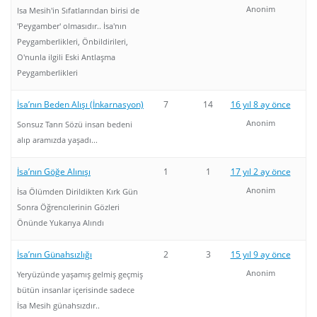
Anonim
Isa Mesih'in Sıfatlarından birisi de
'Peygamber' olmasıdır.. İsa'nın
Peygamberlikleri, Önbildirileri,
O'nunla ilgili Eski Antlaşma
Peygamberlikleri
İsa’nın Beden Alışı (İnkarnasyon)
7
14
16 yıl 8 ay önce
Anonim
Sonsuz Tanrı Sözü insan bedeni
alıp aramızda yaşadı...
İsa’nın Göğe Alınışı
1
1
17 yıl 2 ay önce
Anonim
İsa Ölümden Dirildikten Kırk Gün
Sonra Öğrencılerinin Gözleri
Önünde Yukarıya Alındı
İsa’nın Günahsızlığı
2
3
15 yıl 9 ay önce
Anonim
Yeryüzünde yaşamış gelmiş geçmiş
bütün insanlar içerisinde sadece
İsa Mesih günahsızdır..