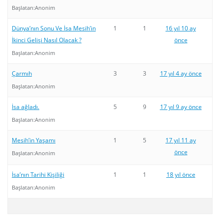
Başlatan:
Anonim
Dünya’nın Sonu Ve İsa Mesih’in
1
1
16 yıl 10 ay
İkinci Gelişi Nasıl Olacak ?
önce
Başlatan:
Anonim
Çarmıh
3
3
17 yıl 4 ay önce
Başlatan:
Anonim
İsa ağladı.
5
9
17 yıl 9 ay önce
Başlatan:
Anonim
Mesih’in Yaşamı
1
5
17 yıl 11 ay
önce
Başlatan:
Anonim
İsa’nın Tarihi Kişiliği
1
1
18 yıl önce
Başlatan:
Anonim