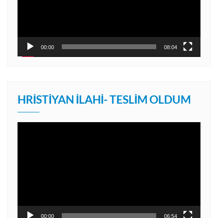
00:00
08:04
HRISTIYAN İLAHI- TESLIM OLDUM
Video
oynatıcı
00:00
06:54