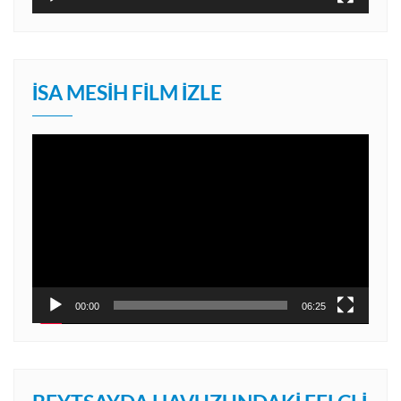
İSA MESIH FILM İZLE
Video
oynatıcı
00:00
06:25