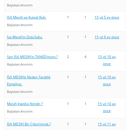
Başlatan:
Anonim
İSA Mesih ve Kutsal Ruh.
1
1
15 yıl 5 ay önce
Başlatan:
Anonim
İsa Mesih’in Dolu’luğu.
1
1
15 yıl 9 ay önce
Başlatan:
Anonim
Sen İSA MESİH’in TANIĞI’mısın.?
2
4
15 yıl 10 ay
önce
Başlatan:
Anonim
İSA MESİH’e Neden Tanıklık
1
1
15 yıl 10 ay
Etmeliyiz.
önce
Başlatan:
Anonim
Mesih,İnanlısı Kimdir.?
1
1
15 yıl 10 ay
önce
Başlatan:
Anonim
İSA MESİH Bir Çılgın’mıydı.?
1
1
15 yıl 11 ay