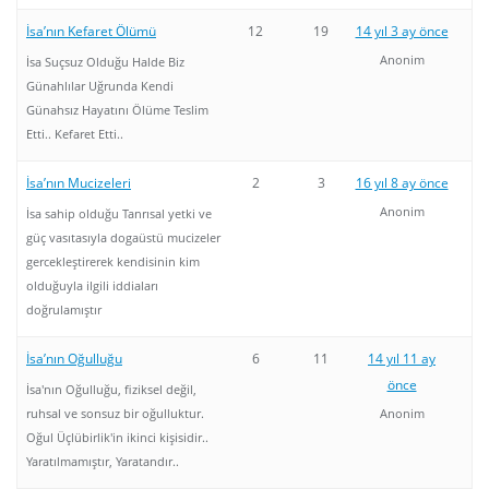
İsa’nın Kefaret Ölümü
12
19
14 yıl 3 ay önce
Anonim
İsa Suçsuz Olduğu Halde Biz
Günahlılar Uğrunda Kendi
Günahsız Hayatını Ölüme Teslim
Etti.. Kefaret Etti..
İsa’nın Mucizeleri
2
3
16 yıl 8 ay önce
Anonim
İsa sahip olduğu Tanrısal yetki ve
güç vasıtasıyla dogaüstü mucizeler
gercekleştirerek kendisinin kim
olduğuyla ilgili iddiaları
doğrulamıştır
İsa’nın Oğulluğu
6
11
14 yıl 11 ay
önce
İsa'nın Oğulluğu, fiziksel değil,
ruhsal ve sonsuz bir oğulluktur.
Anonim
Oğul Üçlübirlik'in ikinci kişisidir..
Yaratılmamıştır, Yaratandır..