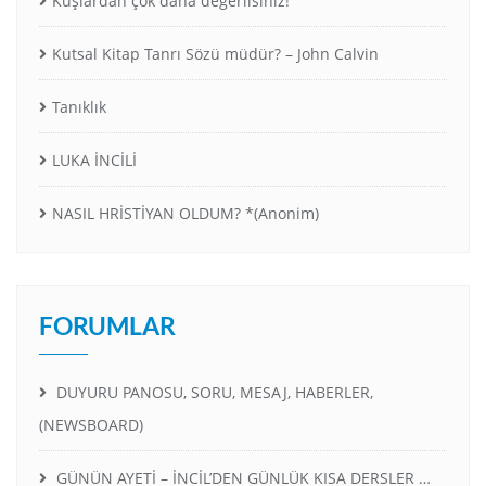
Kuşlardan çok daha değerlisiniz!
Kutsal Kitap Tanrı Sözü müdür? – John Calvin
Tanıklık
LUKA İNCİLİ
NASIL HRİSTİYAN OLDUM? *(Anonim)
FORUMLAR
DUYURU PANOSU, SORU, MESAJ, HABERLER,
(NEWSBOARD)
GÜNÜN AYETİ – İNCİL’DEN GÜNLÜK KISA DERSLER …