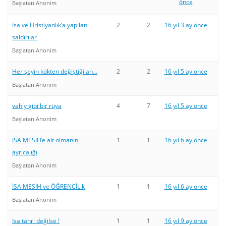
önce
Başlatan:
Anonim
İsa ve Hristiyanlık’a yapılan
2
2
16 yıl 3 ay önce
saldırılar
Başlatan:
Anonim
Her şeyin kökten değiştiği an…
2
2
16 yıl 5 ay önce
Başlatan:
Anonim
vahiy gibi bir rüya
4
7
16 yıl 5 ay önce
Başlatan:
Anonim
İSA MESİH’e ait olmanın
1
1
16 yıl 6 ay önce
ayrıcalığı
Başlatan:
Anonim
İSA MESİH ve ÖĞRENCİLik
1
1
16 yıl 6 ay önce
Başlatan:
Anonim
Isa tanri değilse !
1
1
16 yıl 9 ay önce