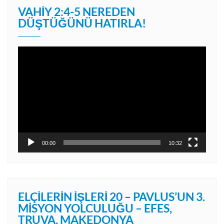
VAHIY 2:4-5 NEREDEN
DÜŞTÜĞÜNÜ HATIRLA!
Video
oynatıcı
00:00
10:32
ELÇILERIN İŞLERI 20 – PAVLUS’UN 3.
MISYON YOLCULUĞU – EFES,
TRUVA, MAKEDONYA