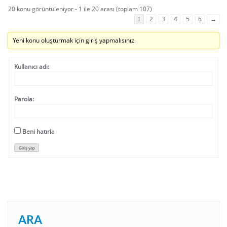
20 konu görüntüleniyor - 1 ile 20 arası (toplam 107)
1
2
3
4
5
6
→
Yeni konu oluşturmak için giriş yapmalısınız.
Kullanıcı adı:
Parola:
Beni hatırla
Giriş yap
ARA