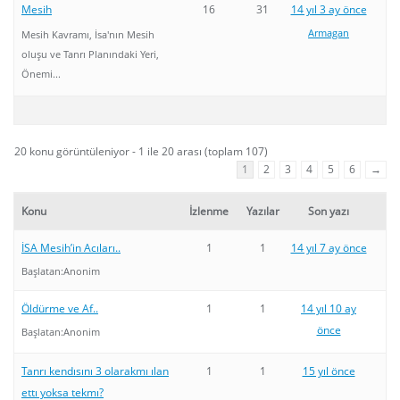
Mesih
16
31
14 yıl 3 ay önce
Armagan
Mesih Kavramı, İsa'nın Mesih
oluşu ve Tanrı Planındaki Yeri,
Önemi...
20 konu görüntüleniyor - 1 ile 20 arası (toplam 107)
1
2
3
4
5
6
→
Konu
İzlenme
Yazılar
Son yazı
İSA Mesih’in Acıları..
1
1
14 yıl 7 ay önce
Başlatan:
Anonim
Öldürme ve Af..
1
1
14 yıl 10 ay
önce
Başlatan:
Anonim
Tanrı kendısını 3 olarakmı ılan
1
1
15 yıl önce
ettı yoksa tekmı?