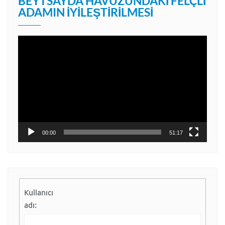
BEYTSAYDA HAVUZUNDAKI FELÇLI
ADAMIN İYILEŞTIRILMESI
Video
oynatıcı
00:00
51:17
Kullanıcı
adı: