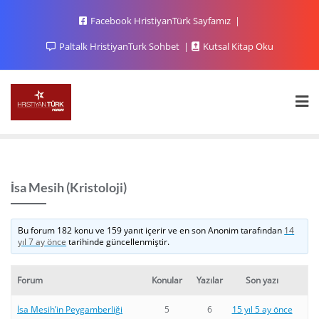
Facebook HristiyanTürk Sayfamız
Paltalk HristiyanTurk Sohbet
Kutsal Kitap Oku
İsa Mesih (Kristoloji)
Bu forum 182 konu ve 159 yanıt içerir ve en son
Anonim
tarafından
14
yıl 7 ay önce
tarihinde güncellenmiştir.
Forum
Konular
Yazılar
Son yazı
İsa Mesih’in Peygamberliği
5
6
15 yıl 5 ay önce