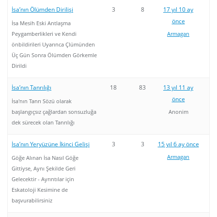
İsa’nın Ölümden Dirilişi
3
8
17 yıl 10 ay
önce
İsa Mesih Eski Antlaşma
Peygamberlikleri ve Kendi
Armagan
önbildirileri Uyarınca Çlümünden
Üç Gün Sonra Ölümden Görkemle
Dirildi
İsa’nın Tanrılığı
18
83
13 yıl 11 ay
önce
İsa'nın Tanrı Sözü olarak
başlangıçsız çağlardan sonsuzluğa
Anonim
dek sürecek olan Tanrılığı
İsa’nın Yeryüzüne İkinci Gelişi
3
3
15 yıl 6 ay önce
Armagan
Göğe Alınan İsa Nasıl Göğe
Gittiyse, Aynı Şekilde Geri
Gelecektir - Ayrıntılar için
Eskatoloji Kesimine de
başvurabilirsiniz