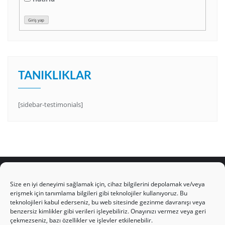
Giriş yap
TANIKLIKLAR
[sidebar-testimonials]
Size en iyi deneyimi sağlamak için, cihaz bilgilerini depolamak ve/veya
erişmek için tanımlama bilgileri gibi teknolojiler kullanıyoruz. Bu
teknolojileri kabul ederseniz, bu web sitesinde gezinme davranışı veya
HAKKIMIZDA
Üyelik Kuralları
Bize Yazın
benzersiz kimlikler gibi verileri işleyebiliriz. Onayınızı vermez veya geri
Gizlilik Politikamız
İncil’den Dersler
Makaleler
çekmezseniz, bazı özellikler ve işlevler etkilenebilir.