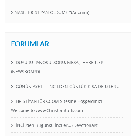
NASIL HRİSTİYAN OLDUM? *(Anonim)
FORUMLAR
DUYURU PANOSU, SORU, MESAJ, HABERLER,
(NEWSBOARD)
GÜNÜN AYETİ – İNCİL’DEN GÜNLÜK KISA DERSLER …
HRİSTİYANTÜRK.COM Sitesine Hoşgeldiniz!…
Welcome to www.Christianturk.com
İNCİL’den Bugünkü İnciler… (Devotionals)