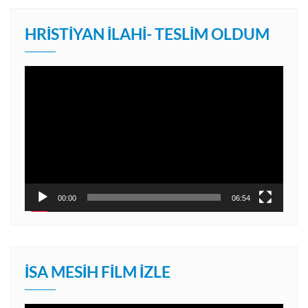
HRISTIYAN İLAHI- TESLIM OLDUM
Video
oynatıcı
00:00
06:54
İSA MESIH FILM İZLE