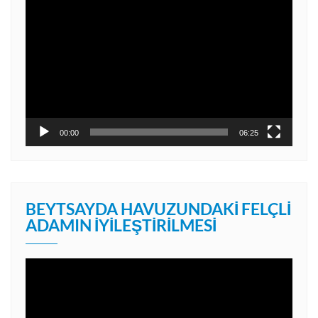
Video
oynatıcı
00:00
06:25
BEYTSAYDA HAVUZUNDAKI FELÇLI
ADAMIN İYILEŞTIRILMESI
Video
oynatıcı