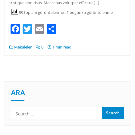
tristique non risus. Maecenas volutpat efficitur […]
99 toplam görüntülenme
, 1 bugünkü görüntülenme
Facebook
Twitter
Email
Share
Makaleler
0
1 min read
ARA