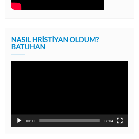
NASIL HRISTIYAN OLDUM?
BATUHAN
Video
oynatıcı
00:00
08:04