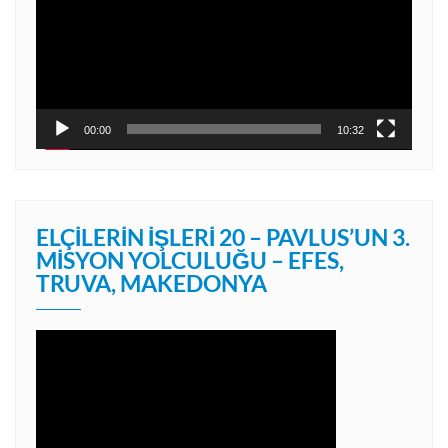
00:00
10:32
ELÇILERIN İŞLERI 20 – PAVLUS’UN 3.
MISYON YOLCULUĞU – EFES,
TRUVA, MAKEDONYA