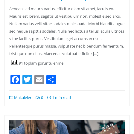
Aenean sed mauris varius, efficitur diam sit amet, iaculis ex.
Mauris est lorem, sagittis ut vestibulum non, molestie sed arcu.
Nullam varius velit vitae sodales malesuada. Morbi blandit augue
sed neque sagittis sodales. Nulla nec lectus a tellus iaculis ultrices
vitae facilisis purus. Vestibulum eget accumsan risus.
Pellentesque purus massa, vulputate nec bibendum fermentum,
tristique non risus. Maecenas volutpat efficitur […]
91 toplam görüntülenme
Facebook
Twitter
Email
Share
Makaleler
0
1 min read