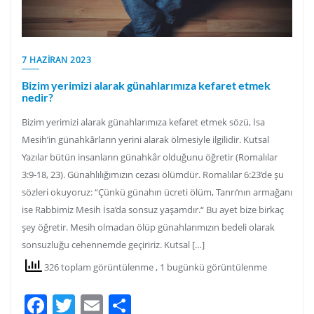
7 HAZIRAN 2023
Bizim yerimizi alarak günahlarımıza kefaret etmek
nedir?
Bizim yerimizi alarak günahlarımıza kefaret etmek sözü, İsa
Mesih’in günahkârların yerini alarak ölmesiyle ilgilidir. Kutsal
Yazılar bütün insanların günahkâr olduğunu öğretir (Romalılar
3:9-18, 23). Günahlılığımızın cezası ölümdür. Romalılar 6:23’de şu
sözleri okuyoruz: “Çünkü günahın ücreti ölüm, Tanrı’nın armağanı
ise Rabbimiz Mesih İsa’da sonsuz yaşamdır.“ Bu ayet bize birkaç
şey öğretir. Mesih olmadan ölüp günahlarımızın bedeli olarak
sonsuzluğu cehennemde geçiririz. Kutsal […]
326 toplam görüntülenme
, 1 bugünkü görüntülenme
Facebook
Twitter
Email
Share