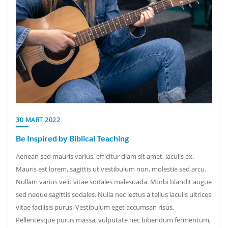
30 MART 2022
Be Inspired by Biblical Teaching
Aenean sed mauris varius, efficitur diam sit amet, iaculis ex.
Mauris est lorem, sagittis ut vestibulum non, molestie sed arcu.
Nullam varius velit vitae sodales malesuada. Morbi blandit augue
sed neque sagittis sodales. Nulla nec lectus a tellus iaculis ultrices
vitae facilisis purus. Vestibulum eget accumsan risus.
Pellentesque purus massa, vulputate nec bibendum fermentum,