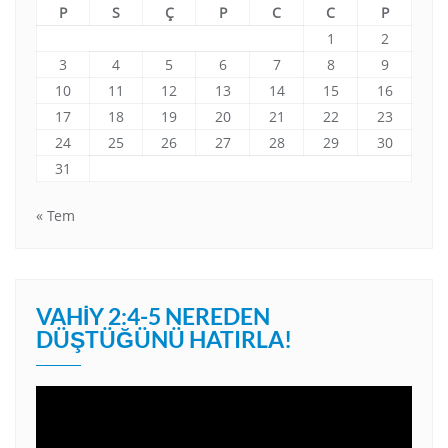
P
S
Ç
P
C
C
P
1
2
3
4
5
6
7
8
9
10
11
12
13
14
15
16
17
18
19
20
21
22
23
24
25
26
27
28
29
30
31
« Tem
VAHIY 2:4-5 NEREDEN
DÜŞTÜĞÜNÜ HATIRLA!
Video
oynatıcı