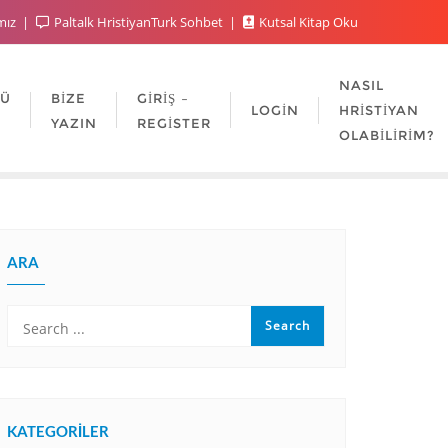
mız
Paltalk HristiyanTurk Sohbet
Kutsal Kitap Oku
NASIL
LÜ
BIZE
GIRIŞ –
LOGIN
HRISTIYAN
YAZIN
REGISTER
OLABILIRIM?
ARA
KATEGORILER