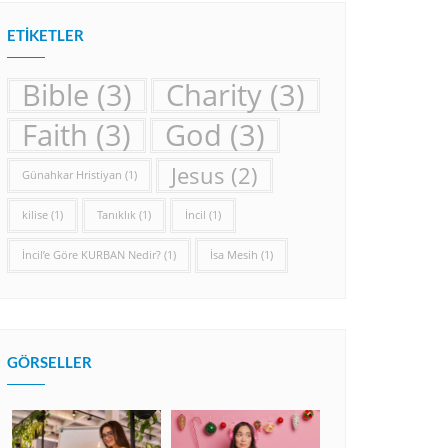
ETIKETLER
Bible
(3)
Charity
(3)
Faith
(3)
God
(3)
Jesus
(2)
Günahkar Hristiyan
(1)
kilise
(1)
Tanıklık
(1)
İncil
(1)
İncil’e Göre KURBAN Nedir?
(1)
İsa Mesih
(1)
GÖRSELLER