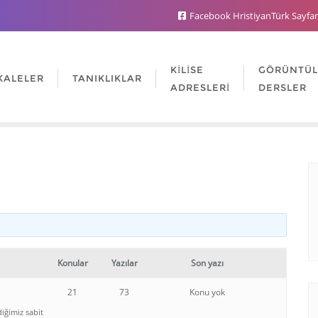
Facebook HristiyanTürk Sayfa
KILISE
GÖRÜNTÜ
KALELER
TANIKLIKLAR
ADRESLERI
DERSLER
Konular
Yazılar
Son yazı
21
73
Konu yok
diğimiz sabit