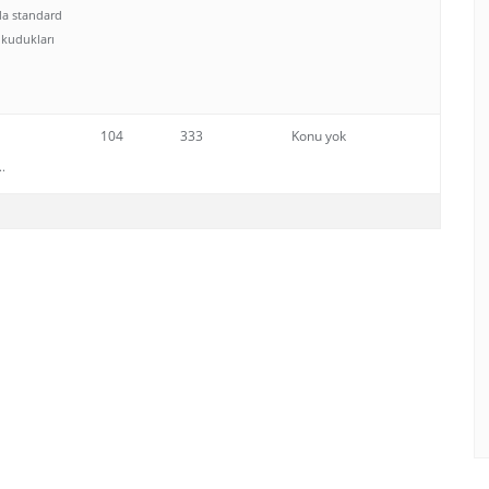
mda standard
okudukları
104
333
Konu yok
..