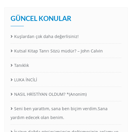
GÜNCEL KONULAR
Kuşlardan çok daha değerlisiniz!
Kutsal Kitap Tanrı Sözü müdür? – John Calvin
Tanıklık
LUKA İNCİLİ
NASIL HRİSTİYAN OLDUM? *(Anonim)
Seni ben yarattım, sana ben biçim verdim.Sana
yardım edecek olan benim.
İsa’nın dağda görünümünün değişmesinin anlamı ve