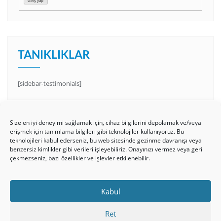
Giriş yap
TANIKLIKLAR
[sidebar-testimonials]
Size en iyi deneyimi sağlamak için, cihaz bilgilerini depolamak ve/veya
erişmek için tanımlama bilgileri gibi teknolojiler kullanıyoruz. Bu
teknolojileri kabul ederseniz, bu web sitesinde gezinme davranışı veya
benzersiz kimlikler gibi verileri işleyebiliriz. Onayınızı vermez veya geri
çekmezseniz, bazı özellikler ve işlevler etkilenebilir.
HAKKIMIZDA
Üyelik Kuralları
Bize Yazın
Kabul
Gizlilik Politikamız
İncil’den Dersler
Makaleler
Online Kutsal Kitap
Video Öğrencilik Dersleri
Ret