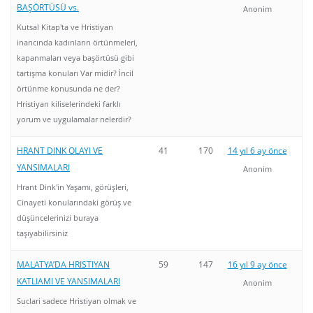
BAŞÖRTÜSÜ vs.
Anonim
Kutsal Kitap'ta ve Hristiyan
inancında kadınların örtünmeleri,
kapanmaları veya başörtüsü gibi
tartışma konuları Var midir? İncil
örtünme konusunda ne der?
Hristiyan kiliselerindeki farklı
yorum ve uygulamalar nelerdir?
HRANT DINK OLAYI VE
41
170
14 yıl 6 ay önce
YANSIMALARI
Anonim
Hrant Dink'in Yaşamı, görüşleri,
Cinayeti konularındaki görüş ve
düşüncelerinizi buraya
taşıyabilirsiniz
MALATYA’DA HRISTIYAN
59
147
16 yıl 9 ay önce
KATLIAMI VE YANSIMALARI
Anonim
Suclari sadece Hristiyan olmak ve