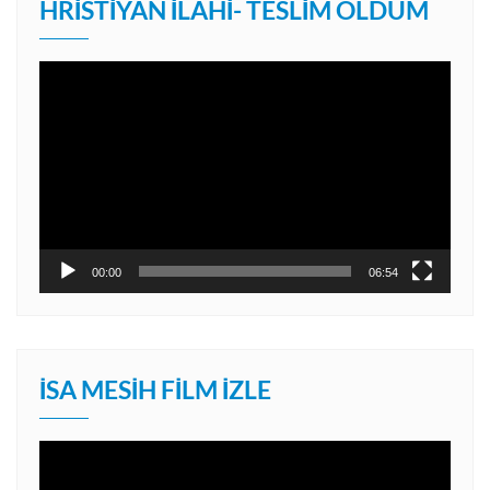
HRISTIYAN İLAHI- TESLIM OLDUM
Video
oynatıcı
00:00
06:54
İSA MESIH FILM İZLE
Video
oynatıcı