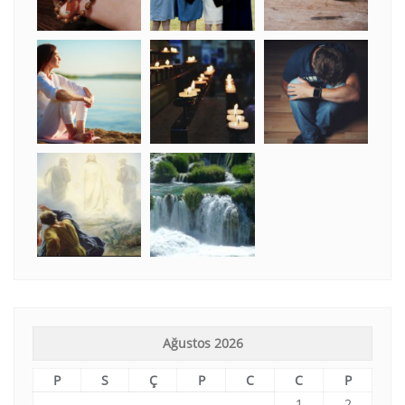
Ağustos 2026
P
S
Ç
P
C
C
P
1
2