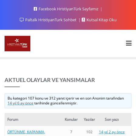
Facebook HristiyanTürk Sayfamız
Paltalk HristiyanTurk Sohbet
Kutsal Kitap Oku
AKTUEL OLAYLAR VE YANSIMALAR
Bu kategori 107 konu ve 312 yanıt içerir ve en son
Anonim
tarafından
14 yıl 6 ay önce
tarihinde güncellenmiştir.
Forum
Konular
Yazılar
Son yazı
ÖRTÜNME, KAPANMA,
7
102
14 yıl 2 ay önce