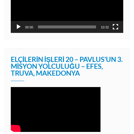
00:00
10:32
ELÇILERIN İŞLERI 20 – PAVLUS’UN 3.
MISYON YOLCULUĞU – EFES,
TRUVA, MAKEDONYA