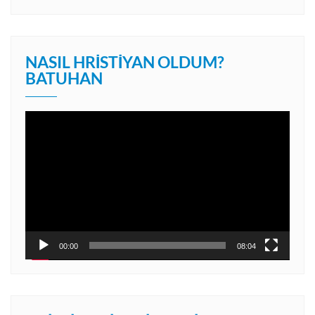
NASIL HRISTIYAN OLDUM?
BATUHAN
Video
oynatıcı
00:00
08:04