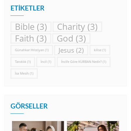
ETIKETLER
Bible
(3)
Charity
(3)
Faith
(3)
God
(3)
Jesus
(2)
Günahkar Hristiyan
(1)
kilise
(1)
Tanıklık
(1)
İncil
(1)
İncil’e Göre KURBAN Nedir?
(1)
İsa Mesih
(1)
GÖRSELLER