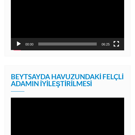
00:00
06:25
BEYTSAYDA HAVUZUNDAKI FELÇLI
ADAMIN İYILEŞTIRILMESI
Video
oynatıcı