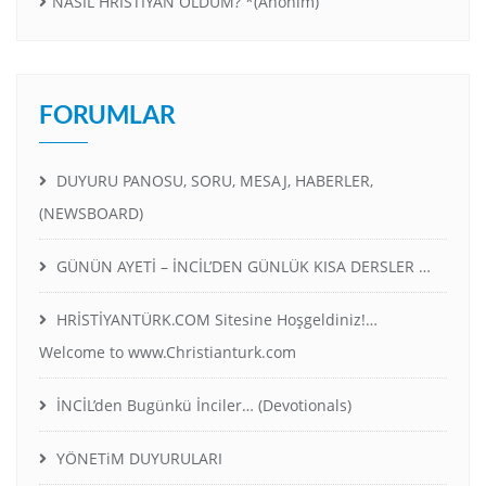
NASIL HRİSTİYAN OLDUM? *(Anonim)
FORUMLAR
DUYURU PANOSU, SORU, MESAJ, HABERLER,
(NEWSBOARD)
GÜNÜN AYETİ – İNCİL’DEN GÜNLÜK KISA DERSLER …
HRİSTİYANTÜRK.COM Sitesine Hoşgeldiniz!…
Welcome to www.Christianturk.com
İNCİL’den Bugünkü İnciler… (Devotionals)
YÖNETiM DUYURULARI