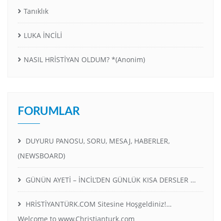
Tanıklık
LUKA İNCİLİ
NASIL HRİSTİYAN OLDUM? *(Anonim)
FORUMLAR
DUYURU PANOSU, SORU, MESAJ, HABERLER,
(NEWSBOARD)
GÜNÜN AYETİ – İNCİL’DEN GÜNLÜK KISA DERSLER …
HRİSTİYANTÜRK.COM Sitesine Hoşgeldiniz!…
Welcome to www.Christianturk.com