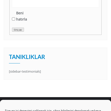
Beni
hatırla
Giriş yap
TANIKLIKLAR
[sidebar-testimonials]
Size en iyi deneyimi sağlamak için, cihaz bilgilerini depolamak ve/veya