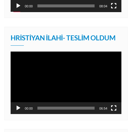
00:00
08:04
HRISTIYAN İLAHI- TESLIM OLDUM
Video
oynatıcı
00:00
06:54