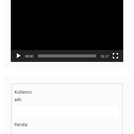
Video
oynatıcı
00:00
51:17
Kullanıcı
adı:
Parola: