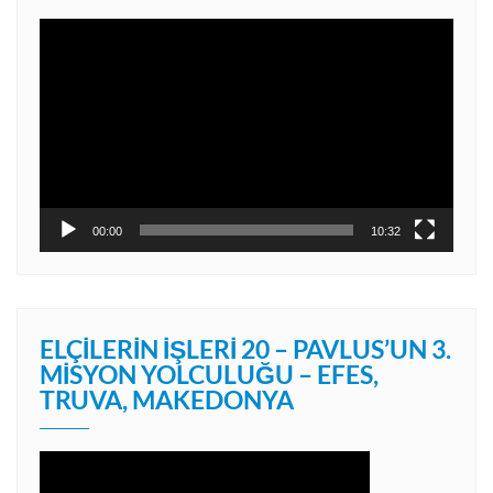
Video
oynatıcı
00:00
10:32
ELÇILERIN İŞLERI 20 – PAVLUS’UN 3.
MISYON YOLCULUĞU – EFES,
TRUVA, MAKEDONYA