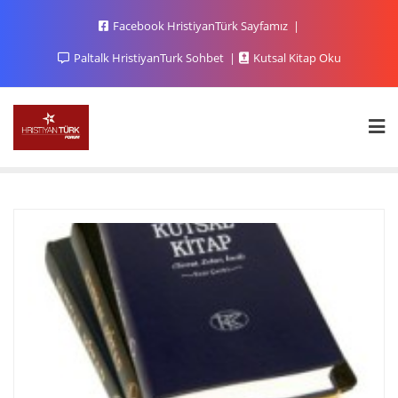
Facebook HristiyanTürk Sayfamız
Paltalk HristiyanTurk Sohbet
Kutsal Kitap Oku