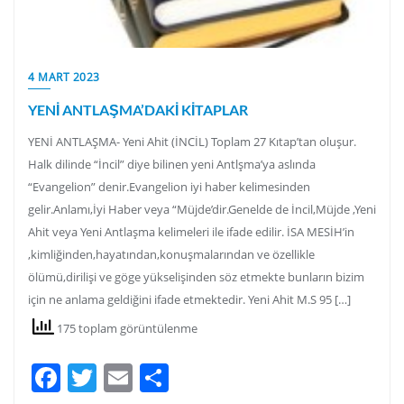
4 MART 2023
YENİ ANTLAŞMA’DAKİ KİTAPLAR
YENİ ANTLAŞMA- Yeni Ahit (İNCİL) Toplam 27 Kıtap’tan oluşur.
Halk dilinde “İncil” diye bilinen yeni Antlşma’ya aslında
“Evangelion” denir.Evangelion iyi haber kelimesinden
gelir.Anlamı,İyi Haber veya “Müjde’dir.Genelde de İncil,Müjde ,Yeni
Ahit veya Yeni Antlaşma kelimeleri ile ifade edilir. İSA MESİH’in
,kimliğinden,hayatından,konuşmalarından ve özellikle
ölümü,dirilişi ve göge yükselişinden söz etmekte bunların bizim
için ne anlama geldiğini ifade etmektedir. Yeni Ahit M.S 95 […]
175 toplam görüntülenme
Facebook
Twitter
Email
Share