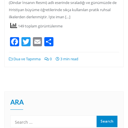
(Dindar İnsanın Resmi) adlı eserinde sıraladığı ve günümüzde de
Hristiyan büyüme öğretilerinde sıkça kullanılan pratik ruhsal
ilkelerden derlenmiştir. İşte iman […]
149 toplam görüntülenme
Facebook
Twitter
Email
Share
Dua ve Tapınma
0
3 min read
ARA