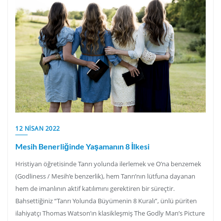
12 NISAN 2022
Mesih Benerliğinde Yaşamanın 8 İlkesi
Hristiyan öğretisinde Tanrı yolunda ilerlemek ve O’na benzemek
(Godliness / Mesih’e benzerlik), hem Tanrı’nın lütfuna dayanan
hem de imanlının aktif katılımını gerektiren bir süreçtir.
Bahsettiğiniz “Tanrı Yolunda Büyümenin 8 Kuralı”, ünlü püriten
ilahiyatçı Thomas Watson’ın klasikleşmiş The Godly Man’s Picture