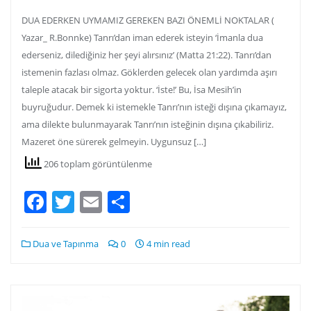
DUA EDERKEN UYMAMIZ GEREKEN BAZI ÖNEMLİ NOKTALAR (
Yazar_ R.Bonnke) Tanrı’dan iman ederek isteyin ‘İmanla dua
ederseniz, dilediğiniz her şeyi alırsınız’ (Matta 21:22). Tanrı’dan
istemenin fazlası olmaz. Göklerden gelecek olan yardımda aşırı
taleple atacak bir sigorta yoktur. ‘İste!’ Bu, İsa Mesih’in
buyruğudur. Demek ki istemekle Tanrı’nın isteği dışına çıkamayız,
ama dilekte bulunmayarak Tanrı’nın isteğinin dışına çıkabiliriz.
Mazeret öne sürerek gelmeyin. Uygunsuz […]
206 toplam görüntülenme
Facebook
Twitter
Email
Share
Dua ve Tapınma
0
4 min read