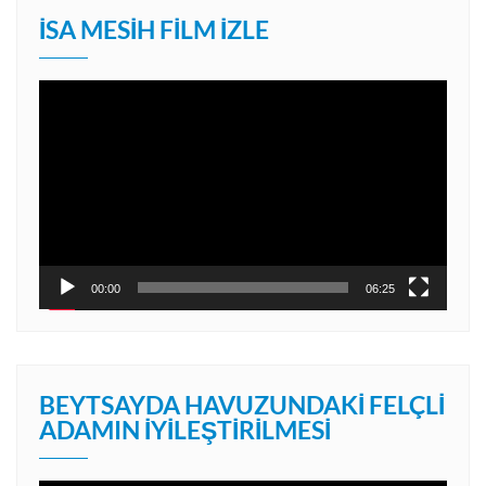
İSA MESIH FILM İZLE
Video
oynatıcı
00:00
06:25
BEYTSAYDA HAVUZUNDAKI FELÇLI
ADAMIN İYILEŞTIRILMESI