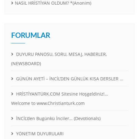
NASIL HRİSTİYAN OLDUM? *(Anonim)
FORUMLAR
DUYURU PANOSU, SORU, MESAJ, HABERLER,
(NEWSBOARD)
GÜNÜN AYETİ – İNCİL’DEN GÜNLÜK KISA DERSLER …
HRİSTİYANTÜRK.COM Sitesine Hoşgeldiniz!…
Welcome to www.Christianturk.com
İNCİL’den Bugünkü İnciler… (Devotionals)
YÖNETiM DUYURULARI