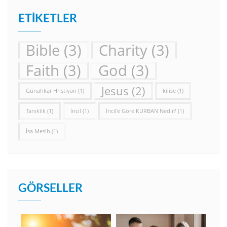
ETIKETLER
Bible
(3)
Charity
(3)
Faith
(3)
God
(3)
Jesus
(2)
Günahkar Hristiyan
(1)
kilise
(1)
Tanıklık
(1)
İncil
(1)
İncil’e Göre KURBAN Nedir?
(1)
İsa Mesih
(1)
GÖRSELLER