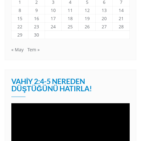
1
2
3
4
5
6
7
8
9
10
11
12
13
14
15
16
17
18
19
20
21
22
23
24
25
26
27
28
29
30
« May
Tem »
VAHIY 2:4-5 NEREDEN
DÜŞTÜĞÜNÜ HATIRLA!
Video
oynatıcı