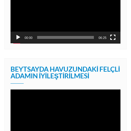
00:00
06:25
BEYTSAYDA HAVUZUNDAKI FELÇLI
ADAMIN İYILEŞTIRILMESI
Video
oynatıcı