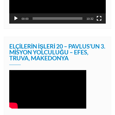
00:00
10:32
ELÇILERIN İŞLERI 20 – PAVLUS’UN 3.
MISYON YOLCULUĞU – EFES,
TRUVA, MAKEDONYA