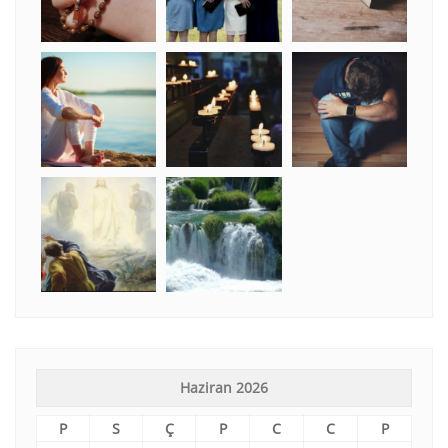
Haziran 2026
P
S
Ç
P
C
C
P