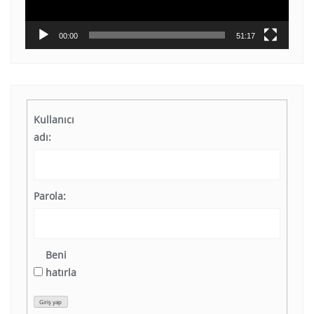
00:00
51:17
Kullanıcı
adı:
Parola:
Beni
hatırla
Giriş yap