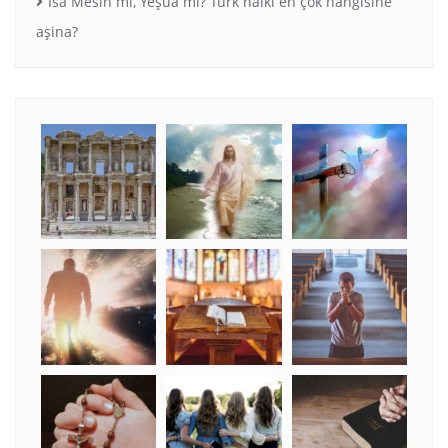
İsa Mesih mi, Yeşua mı? Türk halkı en çok hangisine
aşina?