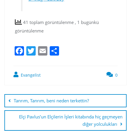
41 toplam görüntülenme
, 1 bugünkü
görüntülenme
F
T
E
S
a
w
m
h
c
itt
ai
ar
Evangelist
0
e
er
l
e
b
o
Tanrım, Tanrım, beni neden terkettin?
o
k
Elçi Pavlus’un Elçilerin İşleri kitabında hiç geçmeyen
diğer yolculukları