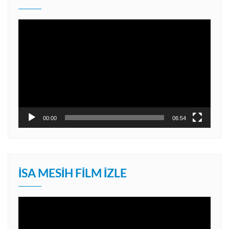
Video
oynatıcı
00:00
06:54
İSA MESIH FILM İZLE
Video
oynatıcı