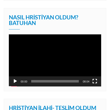
NASIL HRISTIYAN OLDUM?
BATUHAN
Video
oynatıcı
00:00
08:04
HRISTIYAN İLAHI- TESLIM OLDUM