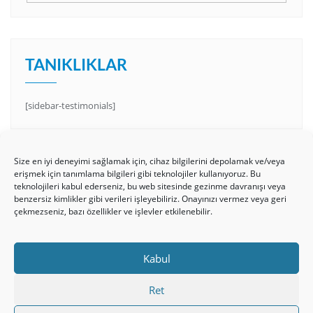
TANIKLIKLAR
[sidebar-testimonials]
Size en iyi deneyimi sağlamak için, cihaz bilgilerini depolamak ve/veya
erişmek için tanımlama bilgileri gibi teknolojiler kullanıyoruz. Bu
teknolojileri kabul ederseniz, bu web sitesinde gezinme davranışı veya
benzersiz kimlikler gibi verileri işleyebiliriz. Onayınızı vermez veya geri
çekmezseniz, bazı özellikler ve işlevler etkilenebilir.
HAKKIMIZDA
Üyelik Kuralları
Bize Yazın
Kabul
Gizlilik Politikamız
İncil’den Dersler
Makaleler
Online Kutsal Kitap
Video Öğrencilik Dersleri
Ret
ABNSAT Türkiye – Canlı İzleyin