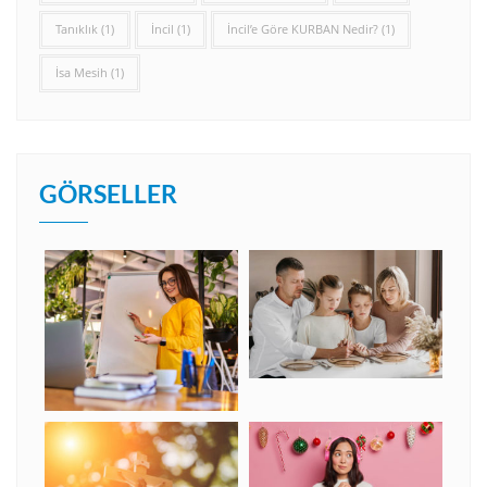
Tanıklık
(1)
İncil
(1)
İncil’e Göre KURBAN Nedir?
(1)
İsa Mesih
(1)
GÖRSELLER