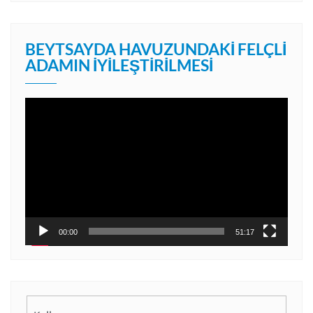
BEYTSAYDA HAVUZUNDAKI FELÇLI
ADAMIN İYILEŞTIRILMESI
Video
oynatıcı
00:00
51:17