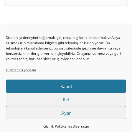
Size en iyi deneyimi sağlamak için, cihaz bilgilerini depolamak ve/veya
erişmek için tanımlama bilgileri gibi teknolojiler kullanıyoruz. Bu
teknolojileri kabul ederseniz, bu web sitesinde gezinme davranışı veya
benzersiz kimlikler gibi verileri işleyebiliriz. Onayınızı vermez veya geri
HAKKIMIZDA
Üyelik Kuralları
Bize Yazın
çekmezseniz, bazı özellikler ve işlevler etkilenebilir.
Gizlilik Politikamız
İncil’den Dersler
Makaleler
Hizmetleri yönetin
Online Kutsal Kitap
Video Öğrencilik Dersleri
ABNSAT Türkiye – Canlı İzleyin
Kabul
Ahuva Hizmetleri YouTube Sayfası
Hesap aç
Üye Girişi
Kayıt
Register
Register
Ret
Paltalk Sohbet Odası
Üye Girişi
Ayar
Copyright ©2026 hristiyanturk.com . All rights reserved.
Powered by
WordPress
&
Designed by
Bizberg Themes
Gizlilik Politikamız
Bize Yazın