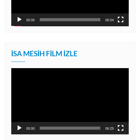
00:00
06:54
İSA MESIH FILM İZLE
Video
oynatıcı
00:00
06:25