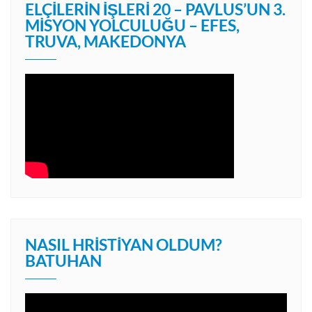
ELÇILERIN İŞLERI 20 – PAVLUS’UN 3.
MISYON YOLCULUĞU – EFES,
TRUVA, MAKEDONYA
NASIL HRISTIYAN OLDUM?
BATUHAN
Video