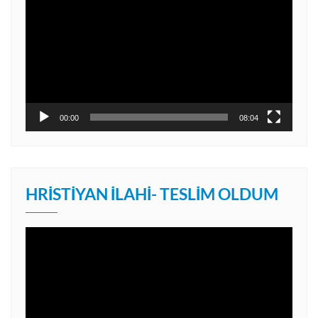
oynatıcı
00:00
08:04
HRISTIYAN İLAHI- TESLIM OLDUM
Video
oynatıcı