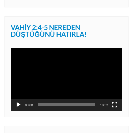
VAHIY 2:4-5 NEREDEN
DÜŞTÜĞÜNÜ HATIRLA!
Video
oynatıcı
00:00
10:32