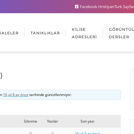
Facebook HristiyanTürk Sayfa
KILISE
GÖRÜNTÜ
KALELER
TANIKLIKLAR
ADRESLERI
DERSLER
)
an
16 yıl 8 ay önce
tarihinde güncellenmiştir.
İzlenme
Yazılar
Son yazı
5
5
16 yıl 7 ay önce