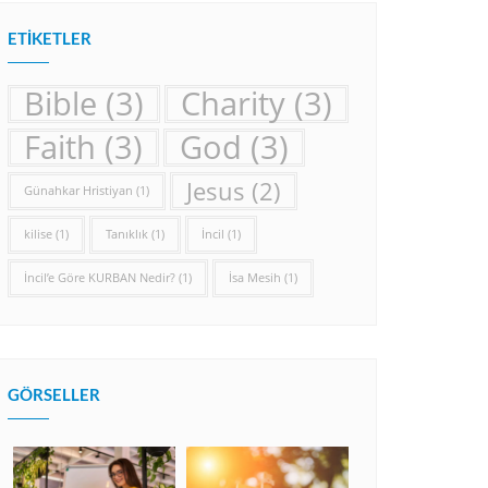
ETIKETLER
Bible
(3)
Charity
(3)
Faith
(3)
God
(3)
Jesus
(2)
Günahkar Hristiyan
(1)
kilise
(1)
Tanıklık
(1)
İncil
(1)
İncil’e Göre KURBAN Nedir?
(1)
İsa Mesih
(1)
GÖRSELLER