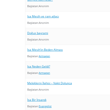
Başlatan:
Anonim
Isa Mesih ve çam ağacı
Başlatan:
Anonim
Doğuş bayrami
Başlatan:
Anonim
İsa Mesih’in Beden Alması
Başlatan:
Armagan
Isa Neden Geldi?
Başlatan:
Armagan
Meleklerin İlahisi – Vakit Dolunca
Başlatan:
Anonim
İsa Bir İnsandı
Başlatan:
Evangelist