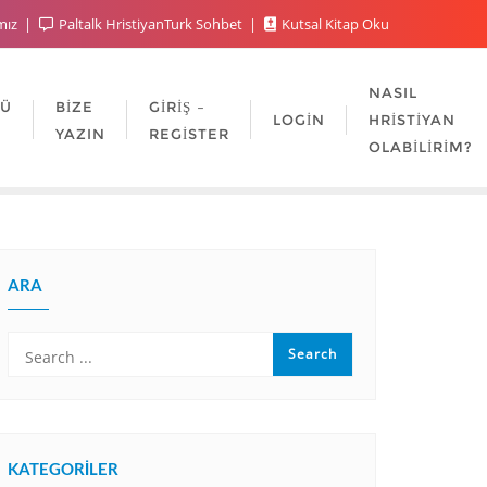
mız
Paltalk HristiyanTurk Sohbet
Kutsal Kitap Oku
NASIL
LÜ
BIZE
GIRIŞ –
LOGIN
HRISTIYAN
YAZIN
REGISTER
OLABILIRIM?
ARA
KATEGORILER