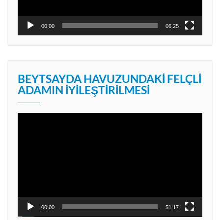
00:00
06:25
BEYTSAYDA HAVUZUNDAKI FELÇLI
ADAMIN İYILEŞTIRILMESI
Video
oynatıcı
00:00
51:17