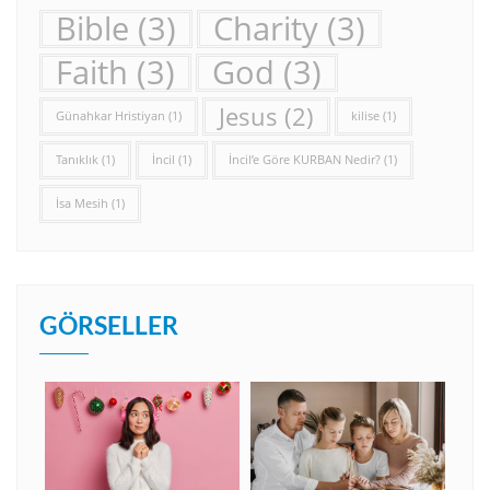
Bible
(3)
Charity
(3)
Faith
(3)
God
(3)
Jesus
(2)
Günahkar Hristiyan
(1)
kilise
(1)
Tanıklık
(1)
İncil
(1)
İncil’e Göre KURBAN Nedir?
(1)
İsa Mesih
(1)
GÖRSELLER