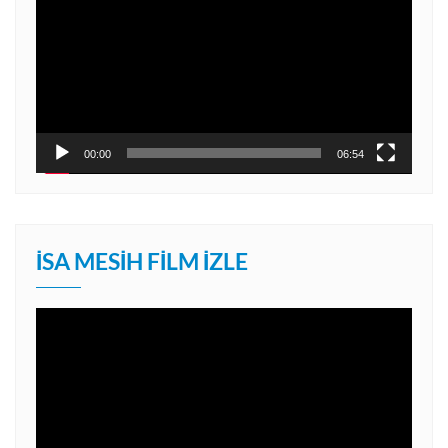
00:00
06:54
İSA MESIH FILM İZLE
Video
oynatıcı