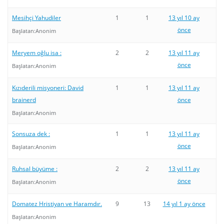
Mesihçi Yahudiler
1
1
13 yıl 10 ay
önce
Başlatan:
Anonim
Meryem oğlu isa :
2
2
13 yıl 11 ay
önce
Başlatan:
Anonim
Kızıderili misyoneri: David
1
1
13 yıl 11 ay
brainerd
önce
Başlatan:
Anonim
Sonsuza dek :
1
1
13 yıl 11 ay
önce
Başlatan:
Anonim
Ruhsal büyüme :
2
2
13 yıl 11 ay
önce
Başlatan:
Anonim
Domatez Hristiyan ve Haramdır.
9
13
14 yıl 1 ay önce
Başlatan:
Anonim