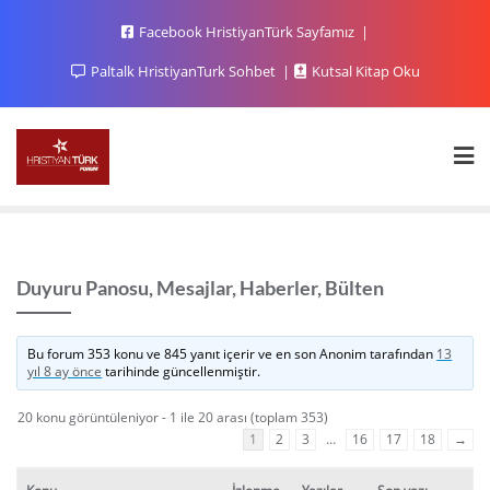
Facebook HristiyanTürk Sayfamız
Paltalk HristiyanTurk Sohbet
Kutsal Kitap Oku
Duyuru Panosu, Mesajlar, Haberler, Bülten
Bu forum 353 konu ve 845 yanıt içerir ve en son
Anonim
tarafından
13
yıl 8 ay önce
tarihinde güncellenmiştir.
20 konu görüntüleniyor - 1 ile 20 arası (toplam 353)
1
2
3
…
16
17
18
→