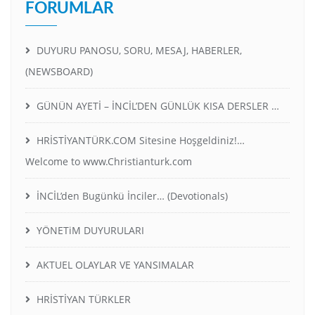
FORUMLAR
DUYURU PANOSU, SORU, MESAJ, HABERLER,
(NEWSBOARD)
GÜNÜN AYETİ – İNCİL’DEN GÜNLÜK KISA DERSLER …
HRİSTİYANTÜRK.COM Sitesine Hoşgeldiniz!…
Welcome to www.Christianturk.com
İNCİL’den Bugünkü İnciler… (Devotionals)
YÖNETiM DUYURULARI
AKTUEL OLAYLAR VE YANSIMALAR
HRİSTİYAN TÜRKLER