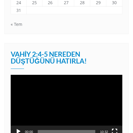
24
25
26
27
28
29
30
31
« Tem
VAHIY 2:4-5 NEREDEN
DÜŞTÜĞÜNÜ HATIRLA!
Video
oynatıcı
00:00
10:32