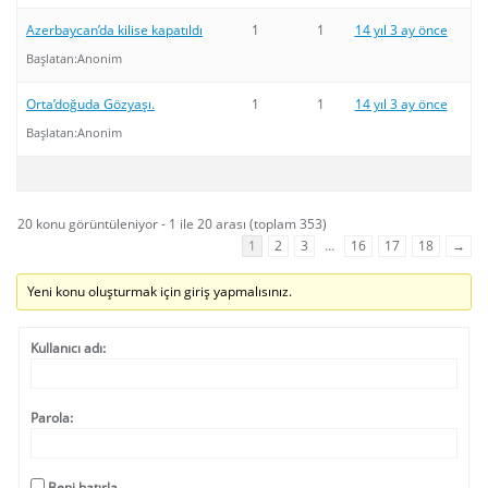
Azerbaycan’da kilise kapatıldı
1
1
14 yıl 3 ay önce
Başlatan:
Anonim
Orta’doğuda Gözyaşı.
1
1
14 yıl 3 ay önce
Başlatan:
Anonim
20 konu görüntüleniyor - 1 ile 20 arası (toplam 353)
1
2
3
…
16
17
18
→
Yeni konu oluşturmak için giriş yapmalısınız.
Kullanıcı adı:
Parola:
Beni hatırla