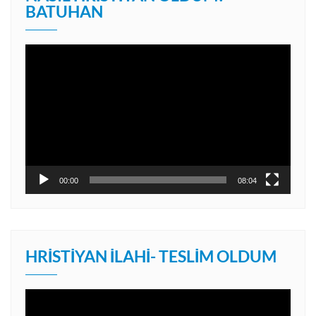
BATUHAN
Video
oynatıcı
00:00
08:04
HRISTIYAN İLAHI- TESLIM OLDUM
Video
oynatıcı