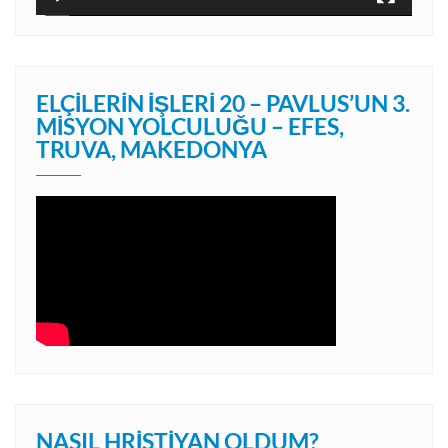
ELÇILERIN İŞLERI 20 – PAVLUS’UN 3.
MISYON YOLCULUĞU – EFES,
TRUVA, MAKEDONYA
NASIL HRISTIYAN OLDUM?