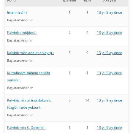
Konu
İzlenme
Yazılar
Son yazı
Iman nedir ?
1
1
13 yıl 8 ay önce
Başlatan:
Anonim
Kalvinist müjdesi :
2
4
13 yıl 8 ay önce
Başlatan:
Anonim
Kalvinizm’de adalet anlayışı :
3
9
13 yıl 9 ay önce
Başlatan:
Anonim
Kurtulmamışlığının sebebi
1
1
13 yıl 9 ay önce
sensin :
Başlatan:
Anonim
Kalvinizmin birinci doktrini:
5
14
13 yıl 9 ay önce
(özgür irade yoktur).
Başlatan:
Anonim
Kalvinizmin 3. Doktrini :
1
1
13 yıl 9 ay önce