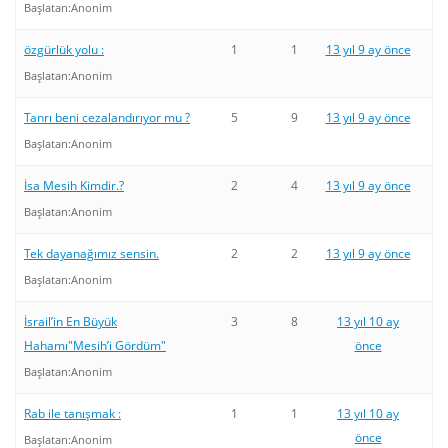
Başlatan:
Anonim
özgürlük yolu :
1
1
13 yıl 9 ay önce
Başlatan:
Anonim
Tanrı beni cezalandırıyor mu ?
5
9
13 yıl 9 ay önce
Başlatan:
Anonim
İsa Mesih Kimdir.?
2
4
13 yıl 9 ay önce
Başlatan:
Anonim
Tek dayanağımız sensin.
2
2
13 yıl 9 ay önce
Başlatan:
Anonim
İsrail’in En Büyük
3
8
13 yıl 10 ay
Hahamı"Mesih’i Gördüm"
önce
Başlatan:
Anonim
Rab ile tanışmak :
1
1
13 yıl 10 ay
önce
Başlatan:
Anonim