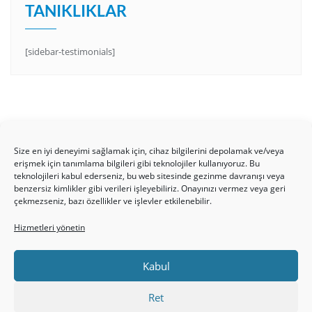
TANIKLIKLAR
[sidebar-testimonials]
Size en iyi deneyimi sağlamak için, cihaz bilgilerini depolamak ve/veya
erişmek için tanımlama bilgileri gibi teknolojiler kullanıyoruz. Bu
teknolojileri kabul ederseniz, bu web sitesinde gezinme davranışı veya
benzersiz kimlikler gibi verileri işleyebiliriz. Onayınızı vermez veya geri
HAKKIMIZDA
Üyelik Kuralları
Bize Yazın
çekmezseniz, bazı özellikler ve işlevler etkilenebilir.
Gizlilik Politikamız
İncil’den Dersler
Makaleler
Hizmetleri yönetin
Online Kutsal Kitap
Video Öğrencilik Dersleri
ABNSAT Türkiye – Canlı İzleyin
Kabul
Ahuva Hizmetleri YouTube Sayfası
Hesap aç
Üye Girişi
Kayıt
Register
Register
Ret
Paltalk Sohbet Odası
Üye Girişi