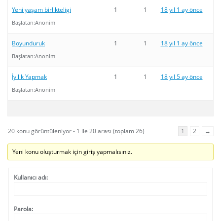
Yeni yaşam birlikteligi
1
1
18 yıl 1 ay önce
Başlatan:
Anonim
Boyunduruk
1
1
18 yıl 1 ay önce
Başlatan:
Anonim
İyilik Yapmak
1
1
18 yıl 5 ay önce
Başlatan:
Anonim
20 konu görüntüleniyor - 1 ile 20 arası (toplam 26)
1
2
→
Yeni konu oluşturmak için giriş yapmalısınız.
Kullanıcı adı:
Parola: