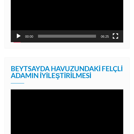
00:00
06:25
BEYTSAYDA HAVUZUNDAKI FELÇLI
ADAMIN İYILEŞTIRILMESI
Video
oynatıcı