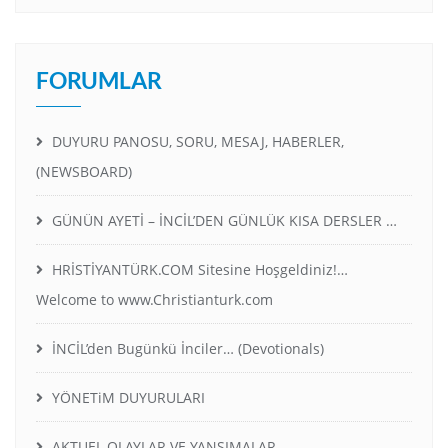
FORUMLAR
DUYURU PANOSU, SORU, MESAJ, HABERLER,
(NEWSBOARD)
GÜNÜN AYETİ – İNCİL’DEN GÜNLÜK KISA DERSLER …
HRİSTİYANTÜRK.COM Sitesine Hoşgeldiniz!…
Welcome to www.Christianturk.com
İNCİL’den Bugünkü İnciler… (Devotionals)
YÖNETiM DUYURULARI
AKTUEL OLAYLAR VE YANSIMALAR