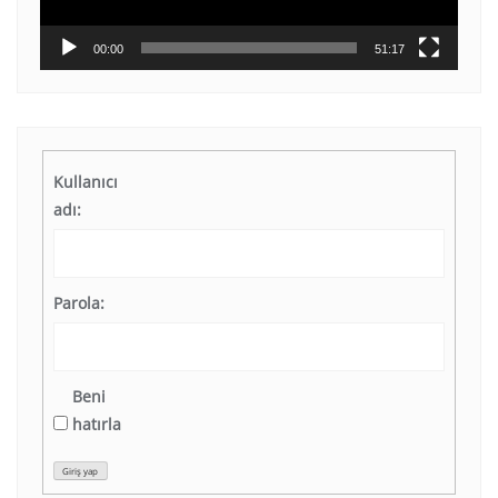
00:00
51:17
Kullanıcı
adı:
Parola:
Beni
hatırla
Giriş yap