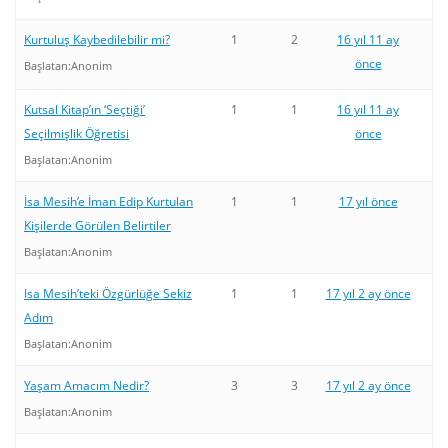
Kurtuluş Kaybedilebilir mi?
1
2
16 yıl 11 ay
önce
Başlatan:
Anonim
Kutsal Kitap’ın ‘Seçtiği’
1
1
16 yıl 11 ay
Seçilmişlik Öğretisi
önce
Başlatan:
Anonim
İsa Mesih’e İman Edip Kurtulan
1
1
17 yıl önce
Kişilerde Görülen Belirtiler
Başlatan:
Anonim
Isa Mesih’teki Özgürlüğe Sekiz
1
1
17 yıl 2 ay önce
Adım
Başlatan:
Anonim
Yaşam Amacım Nedir?
3
3
17 yıl 2 ay önce
Başlatan:
Anonim