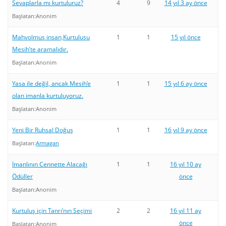
Sevaplarla mı kurtuluruz?
4
9
14 yıl 3 ay önce
Başlatan:
Anonim
Mahvolmuş insan,Kurtuluşu
1
1
15 yıl önce
Mesih’te aramalıdır.
Başlatan:
Anonim
Yasa ile değil, ancak Mesih’e
1
1
15 yıl 6 ay önce
olan imanla kurtuluyoruz.
Başlatan:
Anonim
Yeni Bir Ruhsal Doğuş
1
1
16 yıl 9 ay önce
Başlatan:
Armagan
İmanlının Cennette Alacağı
1
1
16 yıl 10 ay
Ödüller
önce
Başlatan:
Anonim
Kurtuluş için Tanrı’nın Seçimi
2
2
16 yıl 11 ay
önce
Başlatan:
Anonim