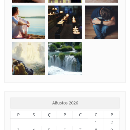
Ağustos 2026
P
S
Ç
P
C
C
P
1
2
3
4
5
6
7
8
9