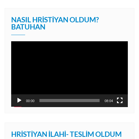
NASIL HRISTIYAN OLDUM?
BATUHAN
Video
oynatıcı
00:00
08:04
HRISTIYAN İLAHI- TESLIM OLDUM