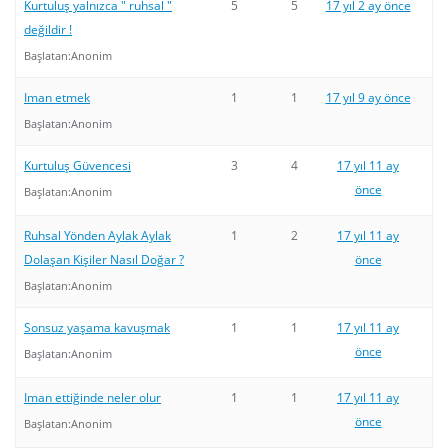
Kurtuluş yalnızca " ruhsal "
5
5
17 yıl 2 ay önce
değildir !
Başlatan:
Anonim
Iman etmek
1
1
17 yıl 9 ay önce
Başlatan:
Anonim
Kurtuluş Güvencesi
3
4
17 yıl 11 ay
önce
Başlatan:
Anonim
Ruhsal Yönden Aylak Aylak
1
2
17 yıl 11 ay
Dolaşan Kişiler Nasıl Doğar ?
önce
Başlatan:
Anonim
Sonsuz yaşama kavuşmak
1
1
17 yıl 11 ay
önce
Başlatan:
Anonim
Iman ettiğinde neler olur
1
1
17 yıl 11 ay
önce
Başlatan:
Anonim