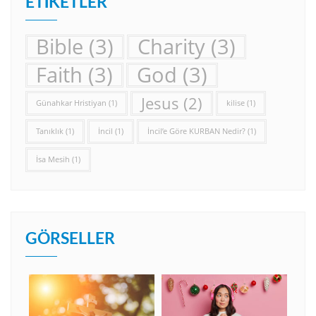
ETIKETLER
Bible
(3)
Charity
(3)
Faith
(3)
God
(3)
Jesus
(2)
Günahkar Hristiyan
(1)
kilise
(1)
Tanıklık
(1)
İncil
(1)
İncil’e Göre KURBAN Nedir?
(1)
İsa Mesih
(1)
GÖRSELLER