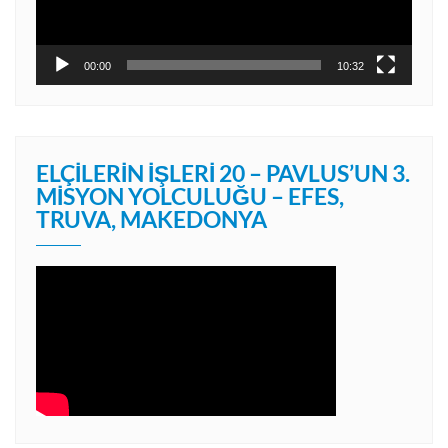
00:00
10:32
ELÇILERIN İŞLERI 20 – PAVLUS’UN 3.
MISYON YOLCULUĞU – EFES,
TRUVA, MAKEDONYA