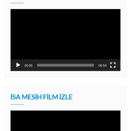
Video
oynatıcı
00:00
06:54
İSA MESIH FILM İZLE
Video
oynatıcı