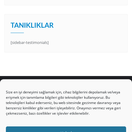
TANIKLIKLAR
[sidebar-testimonials]
Size en iyi deneyimi sağlamak için, cihaz bilgilerini depolamak ve/veya
erişmek için tanımlama bilgileri gibi teknolojiler kullanıyoruz. Bu
teknolojileri kabul ederseniz, bu web sitesinde gezinme davranışı veya
HAKKIMIZDA
Üyelik Kuralları
Bize Yazın
benzersiz kimlikler gibi verileri işleyebiliriz. Onayınızı vermez veya geri
Gizlilik Politikamız
İncil’den Dersler
Makaleler
çekmezseniz, bazı özellikler ve işlevler etkilenebilir.
Online Kutsal Kitap
Video Öğrencilik Dersleri
ABNSAT Türkiye – Canlı İzleyin