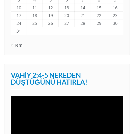
10
11
12
13
14
15
16
17
18
19
20
21
22
23
24
25
26
27
28
29
30
31
« Tem
VAHIY 2:4-5 NEREDEN
DÜŞTÜĞÜNÜ HATIRLA!
Video
oynatıcı