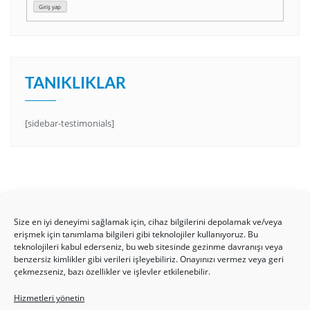
Giriş yap
TANIKLIKLAR
[sidebar-testimonials]
Size en iyi deneyimi sağlamak için, cihaz bilgilerini depolamak ve/veya
erişmek için tanımlama bilgileri gibi teknolojiler kullanıyoruz. Bu
teknolojileri kabul ederseniz, bu web sitesinde gezinme davranışı veya
benzersiz kimlikler gibi verileri işleyebiliriz. Onayınızı vermez veya geri
HAKKIMIZDA
Üyelik Kuralları
Bize Yazın
çekmezseniz, bazı özellikler ve işlevler etkilenebilir.
Gizlilik Politikamız
İncil’den Dersler
Makaleler
Hizmetleri yönetin
Online Kutsal Kitap
Video Öğrencilik Dersleri