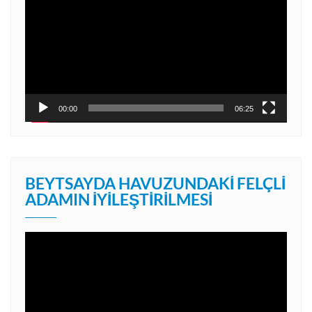
oynatıcı
00:00
06:25
BEYTSAYDA HAVUZUNDAKI FELÇLI
ADAMIN İYILEŞTIRILMESI
Video
oynatıcı