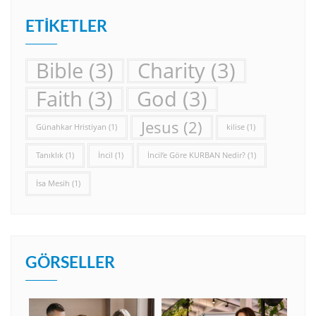
ETIKETLER
Bible
(3)
Charity
(3)
Faith
(3)
God
(3)
Jesus
(2)
Günahkar Hristiyan
(1)
kilise
(1)
Tanıklık
(1)
İncil
(1)
İncil’e Göre KURBAN Nedir?
(1)
İsa Mesih
(1)
GÖRSELLER