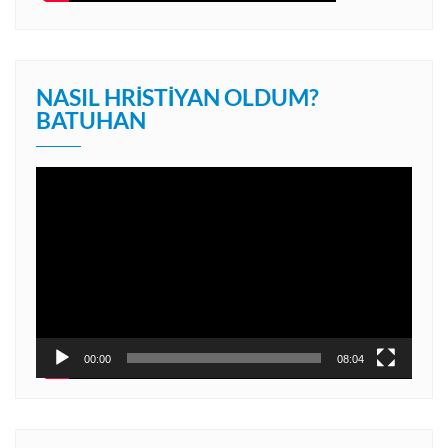
NASIL HRISTIYAN OLDUM?
BATUHAN
Video
oynatıcı
00:00
08:04