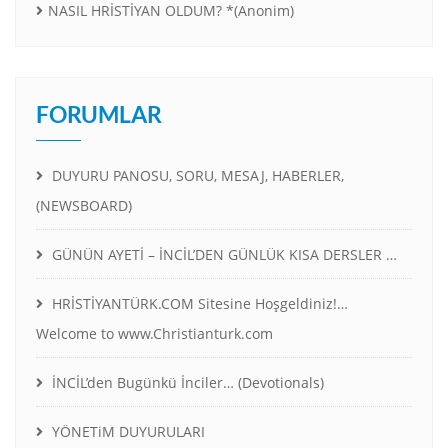
NASIL HRİSTİYAN OLDUM? *(Anonim)
FORUMLAR
DUYURU PANOSU, SORU, MESAJ, HABERLER,
(NEWSBOARD)
GÜNÜN AYETİ – İNCİL’DEN GÜNLÜK KISA DERSLER …
HRİSTİYANTÜRK.COM Sitesine Hoşgeldiniz!…
Welcome to www.Christianturk.com
İNCİL’den Bugünkü İnciler… (Devotionals)
YÖNETiM DUYURULARI