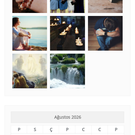
Ağustos 2026
P
S
Ç
P
C
C
P