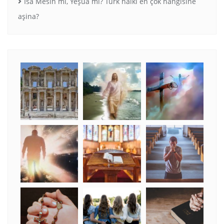
İsa Mesih mi, Yeşua mı? Türk halkı en çok hangisine
aşina?