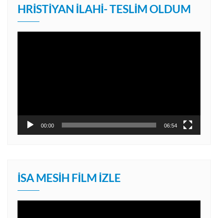
HRISTIYAN İLAHI- TESLIM OLDUM
Video
oynatıcı
00:00
06:54
İSA MESIH FILM İZLE
Video