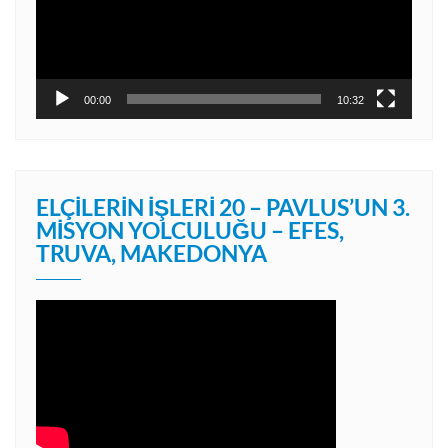
00:00
10:32
ELÇILERIN İŞLERI 20 – PAVLUS’UN 3.
MISYON YOLCULUĞU – EFES,
TRUVA, MAKEDONYA