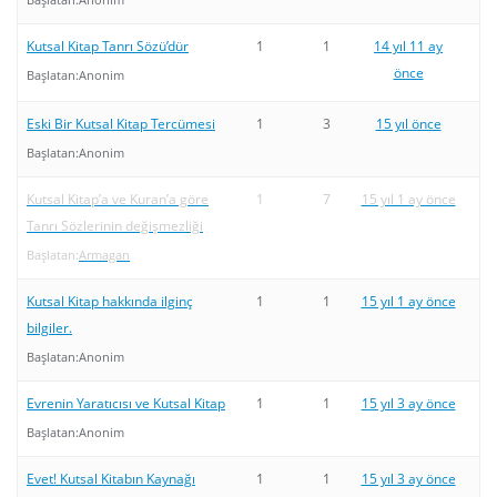
Kutsal Kitap Tanrı Sözü’dür
1
1
14 yıl 11 ay
önce
Başlatan:
Anonim
Eski Bir Kutsal Kitap Tercümesi
1
3
15 yıl önce
Başlatan:
Anonim
Kutsal Kitap’a ve Kuran’a göre
1
7
15 yıl 1 ay önce
Tanrı Sözlerinin değişmezliği
Başlatan:
Armagan
Kutsal Kitap hakkında ilginç
1
1
15 yıl 1 ay önce
bilgiler.
Başlatan:
Anonim
Evrenin Yaratıcısı ve Kutsal Kitap
1
1
15 yıl 3 ay önce
Başlatan:
Anonim
Evet! Kutsal Kitabın Kaynağı
1
1
15 yıl 3 ay önce