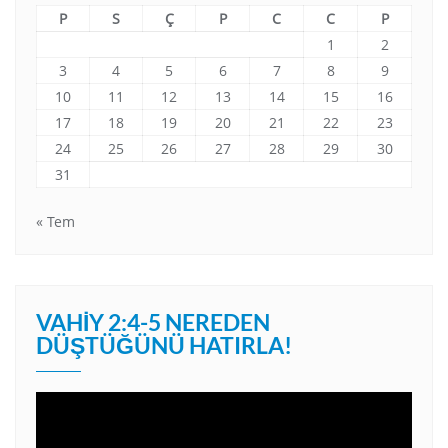
P
S
Ç
P
C
C
P
1
2
3
4
5
6
7
8
9
10
11
12
13
14
15
16
17
18
19
20
21
22
23
24
25
26
27
28
29
30
31
« Tem
VAHIY 2:4-5 NEREDEN
DÜŞTÜĞÜNÜ HATIRLA!
Video
oynatıcı