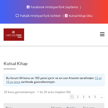
Facebook HristiyanTürk Sayfamız
Paltalk HristiyanTurk Sohbet
Kutsal Kitap Oku
Kutsal Kitap
Bu forum 94 konu ve 183 yanıt içerir ve en son
Anonim
tarafından
13 yıl
10 ay önce
tarihinde güncellenmiştir.
20 konu görüntüleniyor - 1 ile 20 arası (toplam 94)
1
2
3
4
5
→