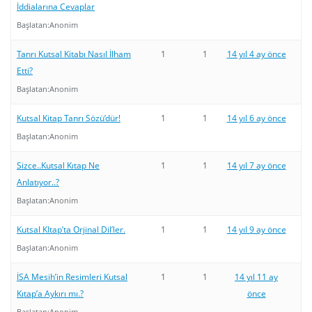
İddialarına Cevaplar
Başlatan:
Anonim
Tanrı Kutsal Kitabı Nasıl İlham
1
1
14 yıl 4 ay önce
Etti?
Başlatan:
Anonim
Kutsal Kitap Tanrı Sözü’dür!
1
1
14 yıl 6 ay önce
Başlatan:
Anonim
Sizce..Kutsal Kıtap Ne
1
1
14 yıl 7 ay önce
Anlatıyor..?
Başlatan:
Anonim
Kutsal KItap’ta Orjinal Dil’ler.
1
1
14 yıl 9 ay önce
Başlatan:
Anonim
İSA Mesih’in Resimleri Kutsal
1
1
14 yıl 11 ay
Kıtap’a Aykırı mı.?
önce
Başlatan:
Anonim