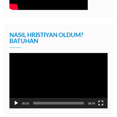
NASIL HRISTIYAN OLDUM?
BATUHAN
Video
oynatıcı
00:00
08:04