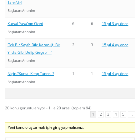
Tanrı’dır!
Başlatan:
Anonim
Kutsal Yasa’nın Özeti
6
6
15 yıl 3 ay önce
Başlatan:
Anonim
‘Tek Bir Sayfa Bile Karanlığı Bir
2
3
15 yıl 4 ay önce
Yıldız Gibi Delip Geçebilir’
Başlatan:
Anonim
Niçin.?Kutsal Kıtap Tanrısı.?
1
1
15 yıl 4 ay önce
Başlatan:
Anonim
20 konu görüntüleniyor - 1 ile 20 arası (toplam 94)
1
2
3
4
5
→
Yeni konu oluşturmak için giriş yapmalısınız.