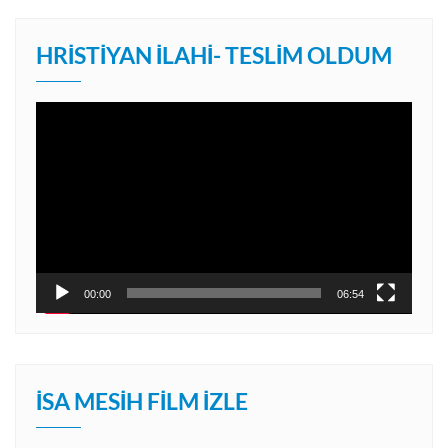
HRISTIYAN İLAHI- TESLIM OLDUM
Video
oynatıcı
00:00
06:54
İSA MESIH FILM İZLE