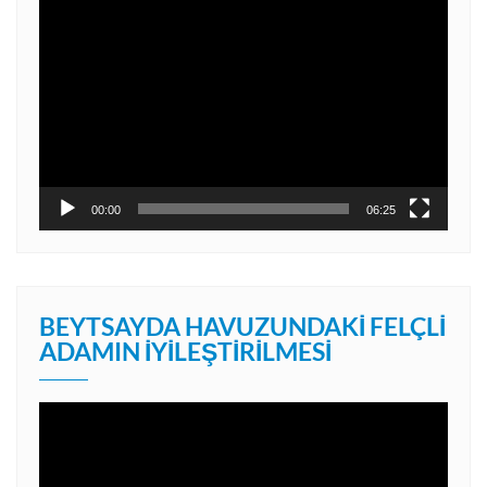
Video
oynatıcı
00:00
06:25
BEYTSAYDA HAVUZUNDAKI FELÇLI
ADAMIN İYILEŞTIRILMESI
Video
oynatıcı