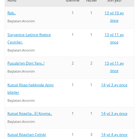
Konu
İzlenme
Yazılar
Son yazı
Rab..
1
1
13 yıl 10 ay
önce
Başlatan:
Anonim
Süryanice-Latince-Kıptice
1
1
13 yıl 11 ay
Çeviriler.
önce
Başlatan:
Anonim
Pusula’nın Dört Yanı..!
2
2
13 yıl 11 ay
önce
Başlatan:
Anonim
Kutsal Kitap hakkında ilginç
1
1
14 yıl 3 ay önce
bilgiler
Başlatan:
Anonim
Kutsal Kıtap’ta.. El Koyma..
1
1
14 yıl 3 ay önce
Başlatan:
Anonim
Kutsal Kitap’tan Çelişki
1
3
14 yıl 4 ay önce