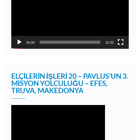
00:00
10:32
ELÇILERIN İŞLERI 20 – PAVLUS’UN 3.
MISYON YOLCULUĞU – EFES,
TRUVA, MAKEDONYA