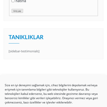
hatırla
Giriş yap
TANIKLIKLAR
[sidebar-testimonials]
Size en iyi deneyimi sağlamak için, cihaz bilgilerini depolamak ve/veya
erişmek için tanımlama bilgileri gibi teknolojiler kullanıyoruz. Bu
teknolojileri kabul ederseniz, bu web sitesinde gezinme davranışı veya
benzersiz kimlikler gibi verileri işleyebiliriz. Onayınızı vermez veya geri
HAKKIMIZDA
Üyelik Kuralları
Bize Yazın
çekmezseniz, bazı özellikler ve işlevler etkilenebilir.
Gizlilik Politikamız
İncil’den Dersler
Makaleler