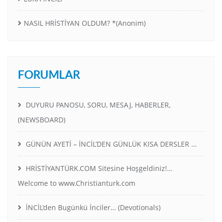
NASIL HRİSTİYAN OLDUM? *(Anonim)
FORUMLAR
DUYURU PANOSU, SORU, MESAJ, HABERLER,
(NEWSBOARD)
GÜNÜN AYETİ – İNCİL’DEN GÜNLÜK KISA DERSLER …
HRİSTİYANTÜRK.COM Sitesine Hoşgeldiniz!…
Welcome to www.Christianturk.com
İNCİL’den Bugünkü İnciler… (Devotionals)