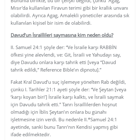
Bununla birlikte, bu bir çelişki değildi, çünkü “Agag,”
Mısır’da kullanılan Firavun terimi gibi bir krallık unvanı
olabilirdi. Ayrıca Agag, Amalekli yöneticiler arasında sık
kullanılan kişisel bir isim de olabilirdi.
Davud’un İsraillileri saymasına kim neden oldu?
II. Samuel 24:1 şöyle der: “Ve İsraile karşı RABBİN
öfkesi yine alevlendi, ve: Git, İsraili ve Yahudayı say,
diye Davudu onlara karşı tahrik etti [veya “Davud
tahrik edildi,” Reference Bible’ın dipnotu].”
Fakat Kral Davud’u suç işlemeye yönelten Rab değildi,
çünkü I. Tarihler 21:1 ayeti şöyle der: “Ve Şeytan [veya
‘karşı koyan biri’] İsraile karşı kalktı, ve İsraili saymak
için Davudu tahrik etti.” Tanrı İsraillilerden hoşnut
olmadığı için İblis Şeytan’ın onlara bu günahı
işletmesine izin verdi. Bu nedenle II.*Samuel 24:1
ayetinde, sanki bunu Tanrı’nın Kendisi yapmış gibi
ifade edilmektedir.