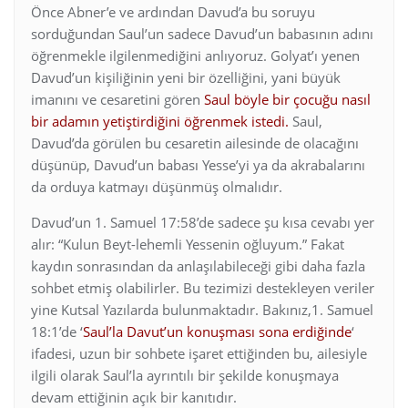
Önce Abner’e ve ardından Davud’a bu soruyu
sorduğundan Saul’un sadece Davud’un babasının adını
öğrenmekle ilgilenmediğini anlıyoruz. Golyat’ı yenen
Davud’un kişiliğinin yeni bir özelliğini, yani büyük
imanını ve cesaretini gören
Saul böyle bir çocuğu nasıl
bir adamın yetiştirdiğini öğrenmek istedi.
Saul,
Davud’da görülen bu cesaretin ailesinde de olacağını
düşünüp, Davud’un babası Yesse’yi ya da akrabalarını
da orduya katmayı düşünmüş olmalıdır.
Davud’un 1. Samuel 17:58’de sadece şu kısa cevabı yer
alır: “Kulun Beyt-lehemli Yessenin oğluyum.” Fakat
kaydın sonrasından da anlaşılabileceği gibi daha fazla
sohbet etmiş olabilirler. Bu tezimizi destekleyen veriler
yine Kutsal Yazılarda bulunmaktadır. Bakınız,1. Samuel
18:1’de ‘
Saul’la Davut’un konuşması sona erdiğinde
‘
ifadesi, uzun bir sohbete işaret ettiğinden bu, ailesiyle
ilgili olarak Saul’la ayrıntılı bir şekilde konuşmaya
devam ettiğinin açık bir kanıtıdır.