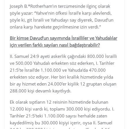
Joseph B.*Rotherham’ın tercümesinde ilginç olarak
şöyle yazar: “Yahve’nin öfkesi İsrail’e karşı alevlendi,
şöyle ki, git İsraili ve Yahudayı say diyerek, Davud’un
onlara karşı harekete geçirilmesine izin verdi.”
Bir kimse Davud’un sayımında İsrailliler ve Yahudalılar
için verilen farklı sayıları nasıl bağdaştırabilir?
II. Samuel 24:9 ayeti askerlik çağındaki 800.000 İsrailli
ve 500.000 Yahudalı erkekten söz ederken, I. Tarihler
21:5’te İsrail’de 1.100.000 ve Yahuda’da 470.000
erkekten söz ediyor. Her biri krallık hizmetinde yılda
bir ay hizmet eden 24.000’er kişilik 12 gruptan oluşan
288.000 kişi devamlı kayıtlıydı.
Ek olarak sıptların 12 reisinin hizmetinde bulunan
12.000 kişi vardı ki, toplamı 300.000 kişi ediyordu. I.
Tarihler 21:5’teki 1.100.000 sayısı herhalde zaten
kaydedilmiş bu 300.000 kişiyi içerir, oysa II. Samuel