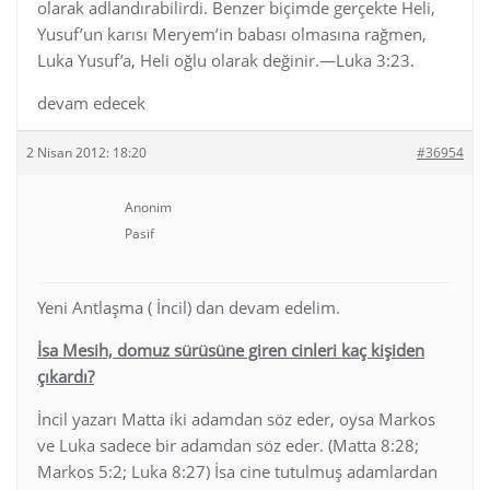
olarak adlandırabilirdi. Benzer biçimde gerçekte Heli,
Yusuf’un karısı Meryem’in babası olmasına rağmen,
Luka Yusuf’a, Heli oğlu olarak değinir.—Luka 3:23.
devam edecek
2 Nisan 2012: 18:20
#36954
Anonim
Pasif
Yeni Antlaşma ( İncil) dan devam edelim.
İsa Mesih, domuz sürüsüne giren cinleri kaç kişiden
çıkardı?
İncil yazarı Matta iki adamdan söz eder, oysa Markos
ve Luka sadece bir adamdan söz eder. (Matta 8:28;
Markos 5:2; Luka 8:27) İsa cine tutulmuş adamlardan