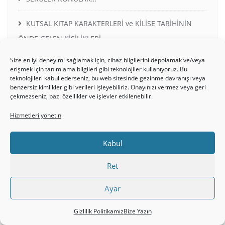
KUTSAL KITAP KARAKTERLERİ ve KİLİSE TARİHİNİN
ÖNDE GELEN KİŞİLİKLERİ
Size en iyi deneyimi sağlamak için, cihaz bilgilerini depolamak ve/veya
ÜYELİK PROBLEMLERİ, YARDIM, SUPPORT
erişmek için tanımlama bilgileri gibi teknolojiler kullanıyoruz. Bu
teknolojileri kabul ederseniz, bu web sitesinde gezinme davranışı veya
DOWNLOADS – İNDİREBİLECEĞİNİZ DOSYALAR,
benzersiz kimlikler gibi verileri işleyebiliriz. Onayınızı vermez veya geri
çekmezseniz, bazı özellikler ve işlevler etkilenebilir.
BASVURU KAYNAKLARI
Hizmetleri yönetin
Kabul
SON YAZILAR
Ret
Nasıl Hristiyan Olabilirim?
Ayar
Elçi Pavlus’un Elçilerin İşleri kitabında hiç geçmeyen
Gizlilik Politikamız
Bize Yazın