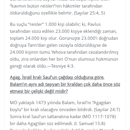
“kavmın bütün reisleri”nin hâkimler tarafından
öldürüldüğünü özellikle belirtir. (Sayılar 25:4, 5)
Bu suçlu “reisler” 1.000 kişi olabilir; ki, Pavlus
tarafından sözü edilen 23.000 kişiye eklendiği zaman,
toplam 24.000 kişi olur. Görünüşte 23.000’i doğrudan
doğruya Tanrı’dan gelen cezayla öldürüldüyse de
24.000 kişinin tümü Yehova tarafından cezalandırılmış
oldu, zira onlardan her biri O’nun olumsuz hükmünün
gereği olarak öldü.—Tesniye 4:3.
Agag, İsrail kralı Saul’un çağdaşı olduğuna göre,
Balam’ın aynı adı taşıyan bir kraldan çok daha önce söz
etmesi bir çelişki değil midir?
MÖ yaklaşık 1473 yılında Balam, İsrail’in “Agagdan
boylu” bir kralı olacağını önceden bildirdi. (Sayılar 24:7)
Sonra kral Saul’un saltanatına kadar (MÖ 1117-1078)
bir daha Agag’dan söz edilmedi. (I. Samuel 15:8)