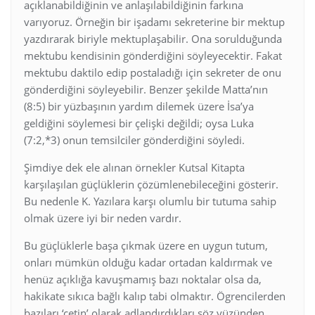
açıklanabildiğinin ve anlaşılabildiğinin farkına
varıyoruz. Örneğin bir işadamı sekreterine bir mektup
yazdırarak biriyle mektuplaşabilir. Ona sorulduğunda
mektubu kendisinin gönderdiğini söyleyecektir. Fakat
mektubu daktilo edip postaladığı için sekreter de onu
gönderdiğini söyleyebilir. Benzer şekilde Matta’nın
(8:5) bir yüzbaşının yardım dilemek üzere İsa’ya
geldiğini söylemesi bir çelişki değildi; oysa Luka
(7:2,*3) onun temsilciler gönderdiğini söyledi.
Şimdiye dek ele alınan örnekler Kutsal Kitapta
karşılaşılan güçlüklerin çözümlenebileceğini gösterir.
Bu nedenle K. Yazılara karşı olumlu bir tutuma sahip
olmak üzere iyi bir neden vardır.
Bu güçlüklerle başa çıkmak üzere en uygun tutum,
onları mümkün olduğu kadar ortadan kaldırmak ve
henüz açıklığa kavuşmamış bazı noktalar olsa da,
hakikate sıkıca bağlı kalıp tabi olmaktır. Ögrencilerden
bazıları ‘çetin’ olarak adlandırdıkları söz yüzünden