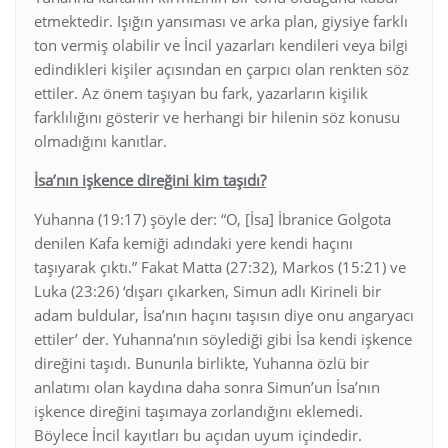
etmektedir. Işığın yansıması ve arka plan, giysiye farklı
ton vermiş olabilir ve İncil yazarları kendileri veya bilgi
edindikleri kişiler açısından en çarpıcı olan renkten söz
ettiler. Az önem taşıyan bu fark, yazarların kişilik
farklılığını gösterir ve herhangi bir hilenin söz konusu
olmadığını kanıtlar.
İsa’nın işkence direğini kim taşıdı?
Yuhanna (19:17) şöyle der: “O, [İsa] İbranice Golgota
denilen Kafa kemiği adındaki yere kendi haçını
taşıyarak çıktı.” Fakat Matta (27:32), Markos (15:21) ve
Luka (23:26) ‘dışarı çıkarken, Simun adlı Kirineli bir
adam buldular, İsa’nın haçını taşısın diye onu angaryacı
ettiler’ der. Yuhanna’nın söylediği gibi İsa kendi işkence
direğini taşıdı. Bununla birlikte, Yuhanna özlü bir
anlatımı olan kaydına daha sonra Simun’un İsa’nın
işkence direğini taşımaya zorlandığını eklemedi.
Böylece İncil kayıtları bu açıdan uyum içindedir.