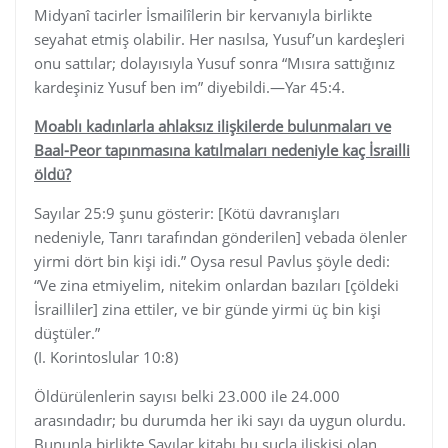
Midyanî tacirler İsmailîlerin bir kervanıyla birlikte
seyahat etmiş olabilir. Her nasılsa, Yusuf’un kardeşleri
onu sattılar; dolayısıyla Yusuf sonra “Mısıra sattığınız
kardeşiniz Yusuf ben im” diyebildi.—Yar 45:4.
Moablı kadınlarla ahlaksız ilişkilerde bulunmaları ve
Baal-Peor tapınmasına katılmaları nedeniyle kaç İsrailli
öldü?
Sayılar 25:9 şunu gösterir: [Kötü davranışları
nedeniyle, Tanrı tarafından gönderilen] vebada ölenler
yirmi dört bin kişi idi.” Oysa resul Pavlus şöyle dedi:
“Ve zina etmiyelim, nitekim onlardan bazıları [çöldeki
İsrailliler] zina ettiler, ve bir günde yirmi üç bin kişi
düştüler.”
(I. Korintoslular 10:8)
Öldürülenlerin sayısı belki 23.000 ile 24.000
arasındadır; bu durumda her iki sayı da uygun olurdu.
Bununla birlikte Sayılar kitabı bu suçla ilişkisi olan