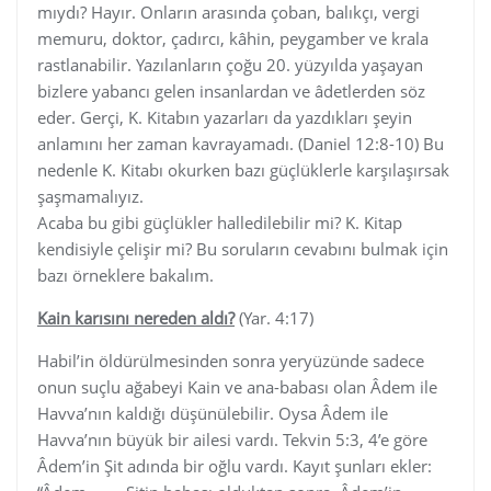
mıydı? Hayır. Onların arasında çoban, balıkçı, vergi
memuru, doktor, çadırcı, kâhin, peygamber ve krala
rastlanabilir. Yazılanların çoğu 20. yüzyılda yaşayan
bizlere yabancı gelen insanlardan ve âdetlerden söz
eder. Gerçi, K. Kitabın yazarları da yazdıkları şeyin
anlamını her zaman kavrayamadı. (Daniel 12:8-10) Bu
nedenle K. Kitabı okurken bazı güçlüklerle karşılaşırsak
şaşmamalıyız.
Acaba bu gibi güçlükler halledilebilir mi? K. Kitap
kendisiyle çelişir mi? Bu soruların cevabını bulmak için
bazı örneklere bakalım.
Kain karısını nereden aldı?
(Yar. 4:17)
Habil’in öldürülmesinden sonra yeryüzünde sadece
onun suçlu ağabeyi Kain ve ana-babası olan Âdem ile
Havva’nın kaldığı düşünülebilir. Oysa Âdem ile
Havva’nın büyük bir ailesi vardı. Tekvin 5:3, 4’e göre
Âdem’in Şit adında bir oğlu vardı. Kayıt şunları ekler: