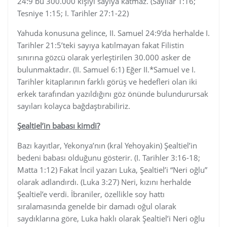
24:9 bu 300.000 kişiyi sayıya katmaz. (Sayılar 1:16;
Tesniye 1:15; I. Tarihler 27:1-22)
Yahuda konusuna gelince, II. Samuel 24:9’da herhalde I.
Tarihler 21:5’teki sayıya katılmayan fakat Filistin
sınırına gözcü olarak yerleştirilen 30.000 asker de
bulunmaktadır. (II. Samuel 6:1) Eğer II.*Samuel ve I.
Tarihler kitaplarının farklı görüş ve hedefleri olan iki
erkek tarafından yazıldığını göz önünde bulundurursak
sayıları kolayca bağdaştırabiliriz.
Şealtiel’in babası kimdi?
Bazı kayıtlar, Yekonya’nın (kral Yehoyakin) Şealtiel’in
bedeni babası olduğunu gösterir. (I. Tarihler 3:16-18;
Matta 1:12) Fakat İncil yazarı Luka, Şealtiel’i “Neri oğlu”
olarak adlandırdı. (Luka 3:27) Neri, kızını herhalde
Şealtiel’e verdi. İbraniler, özellikle soy hattı
sıralamasında genelde bir damadı oğul olarak
saydıklarına göre, Luka haklı olarak Şealtiel’i Neri oğlu