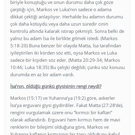
biriyle konuştuğu ve onun durumu daha çok göze
çarptığı için, Markos ve Luka’nın sadece o adama
dikkat çektiği anlaşılıyor. Herhalde bu adamın durumu
çok daha kötüydü veya daha uzun süredir cinin
kontrolü altında kalarak ıstırap çekmişti. Sonra belki de
yalnız bu adam İsa ile birlikte gitmek istedi. (Markos
5:18-20) Buna benzer bir olayda Matta, İsa tarafından
iyileştirilen iki körden söz etti, oysa Markos ve Luka
sadece bir kişiden söz eder. (Matta 20:29-34; Markos
10:46; Luka 18:35) Bu çelişki değildi; çünkü söz konusu
durumda en az bir adam vardı.
İsa’nın, öldüğü günkü giysisinin rengi neydi?
Markos (15:17) ve Yuhanna’ya (19:2) göre, askerler
İsa’ya erguvani giysi giydirdiler. Fakat Matta (27:28’de),
rengini vurgulamak üzere onu “kırmızı bir kaftan”
olarak adlandırdı. Erguvani hem kırmızı hem de mavi
renklerin bir bileşimi olduğuna göre, Markos ve
Yuhanna kaftanın kırmızının bir tonu olduğunu kabul