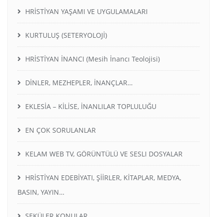
HRİSTİYAN YAŞAMI VE UYGULAMALARI
KURTULUŞ (SETERYOLOJİ)
HRİSTİYAN İNANCI (Mesih İnancı Teolojisi)
DİNLER, MEZHEPLER, İNANÇLAR…
EKLESİA – KİLİSE, İNANLILAR TOPLULUĞU
EN ÇOK SORULANLAR
KELAM WEB TV, GÖRÜNTÜLÜ VE SESLI DOSYALAR
HRİSTİYAN EDEBİYATI, ŞİİRLER, KİTAPLAR, MEDYA,
BASIN, YAYIN…
SEKÜLER KONULAR…