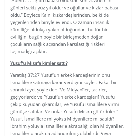
“Âdem . . . . Şitin babası olduktan sonra, Âdem’in
günleri sekiz yüz yıl oldu; ve oğullar ve kızlar babası
oldu.” Böylece Kain, kızkardeşlerinden, belki de
yeğenlerinden biriyle evlendi. O zaman insanlık
kâmilliğe oldukça yakın olduğundan, bu tür bir
evliliğin, bugün böyle bir birleşmeden doğan
çocukların sağlık açısından karşılaştığı riskleri
taşımadığı açıktır.
Yusuf’u Mısır’a kimler sattı?
Yaratılış 37:27 Yusuf’un erkek kardeşlerinin onu
İsmailîlere satmaya karar verdiğini söyler. Fakat bir
sonraki ayet şöyle der: “Ve Midyanîler, tacirler,
geçiyorlardı; ve [Yusuf’un erkek kardeşleri] Yusufu
çekip kuyudan çıkardılar, ve Yusufu İsmailîlere yirmi
gümüşe sattılar. Ve onlar Yusufu Mısıra götürdüler.”
Yusuf, İsmailîlere mi yoksa Midyanîlere mi satıldı?
İbrahim yoluyla İsmailîlerle akrabalığı olan Midyanîler,
İsmailîler olarak da adlandırılmış olabilirdi. Veya