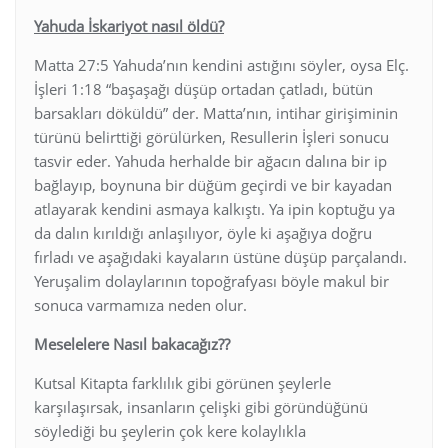
Yahuda İskariyot nasıl öldü?
Matta 27:5 Yahuda’nın kendini astığını söyler, oysa Elç.
İşleri 1:18 “başaşağı düşüp ortadan çatladı, bütün
barsakları döküldü” der. Matta’nın, intihar girişiminin
türünü belirttiği görülürken, Resullerin İşleri sonucu
tasvir eder. Yahuda herhalde bir ağacın dalına bir ip
bağlayıp, boynuna bir düğüm geçirdi ve bir kayadan
atlayarak kendini asmaya kalkıştı. Ya ipin koptuğu ya
da dalın kırıldığı anlaşılıyor, öyle ki aşağıya doğru
fırladı ve aşağıdaki kayaların üstüne düşüp parçalandı.
Yeruşalim dolaylarının topoğrafyası böyle makul bir
sonuca varmamıza neden olur.
Meselelere Nasıl bakacağız??
Kutsal Kitapta farklılık gibi görünen şeylerle
karşılaşırsak, insanların çelişki gibi göründüğünü
söylediği bu şeylerin çok kere kolaylıkla