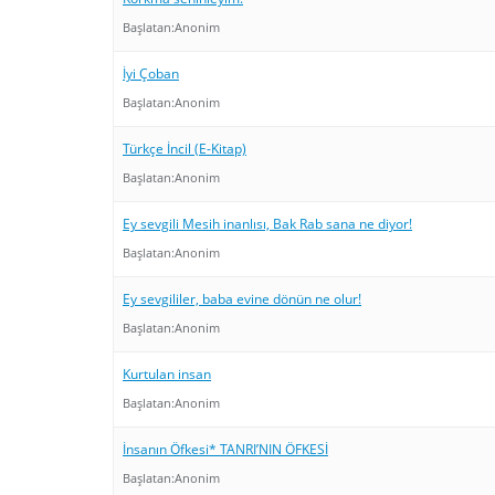
Başlatan:
Anonim
İyi Çoban
Başlatan:
Anonim
Türkçe İncil (E-Kitap)
Başlatan:
Anonim
Ey sevgili Mesih inanlısı, Bak Rab sana ne diyor!
Başlatan:
Anonim
Ey sevgililer, baba evine dönün ne olur!
Başlatan:
Anonim
Kurtulan insan
Başlatan:
Anonim
İnsanın Öfkesi* TANRI’NIN ÖFKESİ
Başlatan:
Anonim