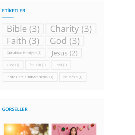
ETIKETLER
Bible
(3)
Charity
(3)
Faith
(3)
God
(3)
Jesus
(2)
Günahkar Hristiyan
(1)
kilise
(1)
Tanıklık
(1)
İncil
(1)
İncil’e Göre KURBAN Nedir?
(1)
İsa Mesih
(1)
GÖRSELLER