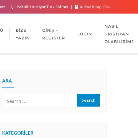
mız
Paltalk HristiyanTurk Sohbet
Kutsal Kitap Oku
NASIL
LÜ
BIZE
GIRIŞ –
LOGIN
HRISTIYAN
YAZIN
REGISTER
OLABILIRIM?
ARA
KATEGORILER