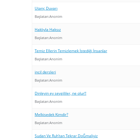
Utanç Duvarı
Başlatan:
Anonim
Haklıyla Haksız
Başlatan:
Anonim
Temiz Ellerin Temizlemek İstediği İnsanlar
Başlatan:
Anonim
incil dersleri
Başlatan:
Anonim
Dinleyin ey sevgililer, ne olur!!
Başlatan:
Anonim
Melkisedek Kimdir?
Başlatan:
Anonim
Sudan Ve Ruh’tan Tekrar DoĞmaliyiz