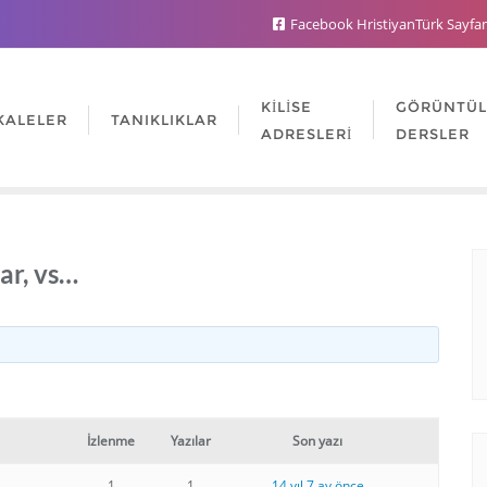
Facebook HristiyanTürk Sayfa
KILISE
GÖRÜNTÜ
KALELER
TANIKLIKLAR
ADRESLERI
DERSLER
ar, vs…
İzlenme
Yazılar
Son yazı
1
1
14 yıl 7 ay önce