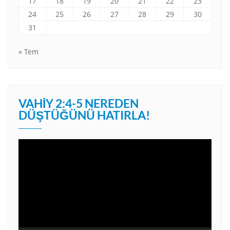
17
18
19
20
21
22
23
24
25
26
27
28
29
30
31
« Tem
VAHIY 2:4-5 NEREDEN
DÜŞTÜĞÜNÜ HATIRLA!
Video
oynatıcı