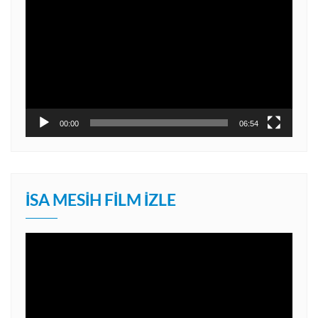
oynatıcı
00:00
06:54
İSA MESIH FILM İZLE
Video
oynatıcı