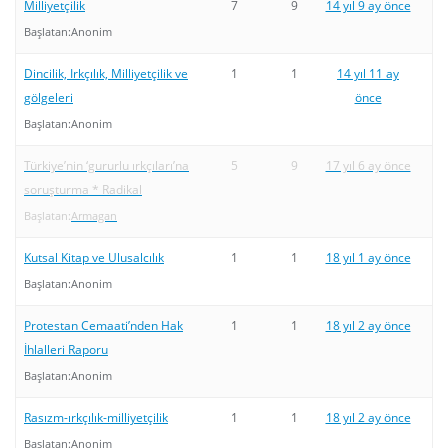
Milliyetçilik
7
9
14 yıl 9 ay önce
Başlatan:
Anonim
Dincilik, Irkçılık, Milliyetçilik ve
1
1
14 yıl 11 ay
gölgeleri
önce
Başlatan:
Anonim
Türkiye’nin ‘gururlu ırkçıları’na
5
9
17 yıl 6 ay önce
soruşturma * Radikal
Başlatan:
Armagan
Kutsal Kitap ve Ulusalcılık
1
1
18 yıl 1 ay önce
Başlatan:
Anonim
Protestan Cemaati’nden Hak
1
1
18 yıl 2 ay önce
İhlalleri Raporu
Başlatan:
Anonim
Rasızm-ırkçılık-milliyetçilik
1
1
18 yıl 2 ay önce
Başlatan:
Anonim