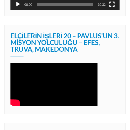
00:00
10:32
ELÇILERIN İŞLERI 20 – PAVLUS’UN 3.
MISYON YOLCULUĞU – EFES,
TRUVA, MAKEDONYA