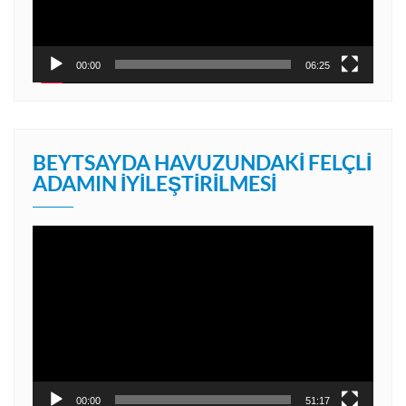
00:00
06:25
BEYTSAYDA HAVUZUNDAKI FELÇLI
ADAMIN İYILEŞTIRILMESI
Video
oynatıcı
00:00
51:17