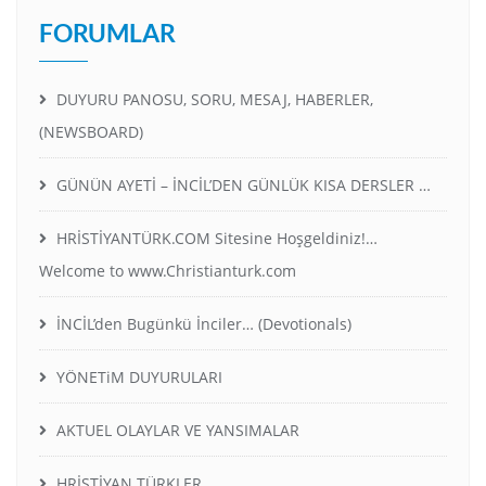
FORUMLAR
DUYURU PANOSU, SORU, MESAJ, HABERLER,
(NEWSBOARD)
GÜNÜN AYETİ – İNCİL’DEN GÜNLÜK KISA DERSLER …
HRİSTİYANTÜRK.COM Sitesine Hoşgeldiniz!…
Welcome to www.Christianturk.com
İNCİL’den Bugünkü İnciler… (Devotionals)
YÖNETiM DUYURULARI
AKTUEL OLAYLAR VE YANSIMALAR
HRİSTİYAN TÜRKLER