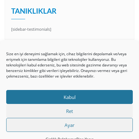
TANIKLIKLAR
[sidebar-testimonials]
Size en iyi deneyimi sağlamak için, cihaz bilgilerini depolamak ve/veya
erişmek için tanımlama bilgileri gibi teknolojiler kullanıyoruz. Bu
teknolojileri kabul ederseniz, bu web sitesinde gezinme davranışı veya
benzersiz kimlikler gibi verileri işleyebiliriz. Onayınızı vermez veya geri
çekmezseniz, bazı özellikler ve işlevler etkilenebilir.
HAKKIMIZDA
Üyelik Kuralları
Bize Yazın
Kabul
Gizlilik Politikamız
İncil’den Dersler
Makaleler
Online Kutsal Kitap
Video Öğrencilik Dersleri
Ret
ABNSAT Türkiye – Canlı İzleyin
Ayar
Ahuva Hizmetleri YouTube Sayfası
Hesap aç
Üye Girişi
Kayıt
Register
Register