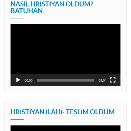
NASIL HRISTIYAN OLDUM?
BATUHAN
Video
oynatıcı
00:00
08:04
HRISTIYAN İLAHI- TESLIM OLDUM
Video