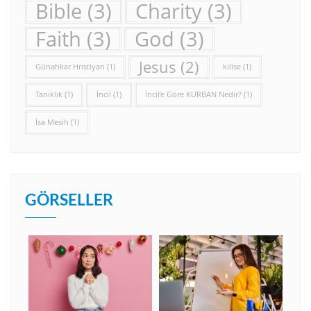
Bible
(3)
Charity
(3)
Faith
(3)
God
(3)
Jesus
(2)
Günahkar Hristiyan
(1)
kilise
(1)
Tanıklık
(1)
İncil
(1)
İncil’e Göre KURBAN Nedir?
(1)
İsa Mesih
(1)
GÖRSELLER