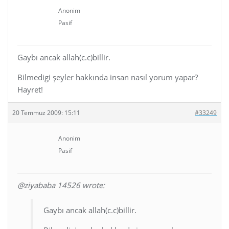
Anonim
Pasif
Gaybı ancak allah(c.c)billir.
Bilmedigi şeyler hakkında insan nasıl yorum yapar?
Hayret!
20 Temmuz 2009: 15:11
#33249
Anonim
Pasif
@ziyababa 14526 wrote:
Gaybı ancak allah(c.c)billir.