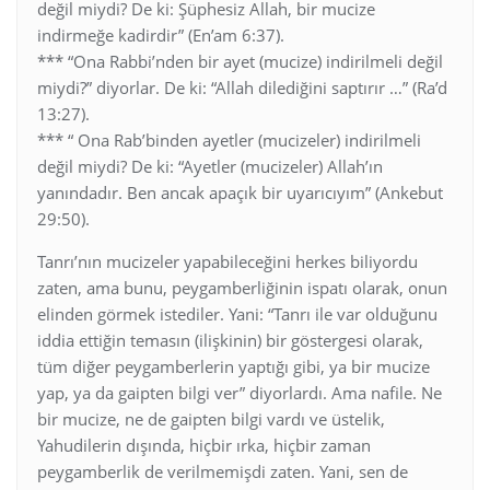
değil miydi? De ki: Şüphesiz Allah, bir mucize
indirmeğe kadirdir” (En’am 6:37).
*** “Ona Rabbi’nden bir ayet (mucize) indirilmeli değil
miydi?” diyorlar. De ki: “Allah dilediğini saptırır …” (Ra’d
13:27).
*** “ Ona Rab’binden ayetler (mucizeler) indirilmeli
değil miydi? De ki: “Ayetler (mucizeler) Allah’ın
yanındadır. Ben ancak apaçık bir uyarıcıyım” (Ankebut
29:50).
Tanrı’nın mucizeler yapabileceğini herkes biliyordu
zaten, ama bunu, peygamberliğinin ispatı olarak, onun
elinden görmek istediler. Yani: “Tanrı ile var olduğunu
iddia ettiğin temasın (ilişkinin) bir göstergesi olarak,
tüm diğer peygamberlerin yaptığı gibi, ya bir mucize
yap, ya da gaipten bilgi ver” diyorlardı. Ama nafile. Ne
bir mucize, ne de gaipten bilgi vardı ve üstelik,
Yahudilerin dışında, hiçbir ırka, hiçbir zaman
peygamberlik de verilmemişdi zaten. Yani, sen de