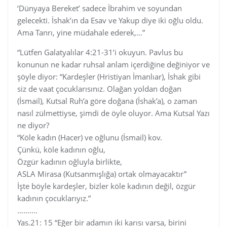
‘Dünyaya Bereket’ sadece İbrahim ve soyundan
gelecekti. İshak’ın da Esav ve Yakup diye iki oğlu oldu.
Ama Tanrı, yine müdahale ederek,…”
“Lütfen Galatyalılar 4:21-31’i okuyun. Pavlus bu
konunun ne kadar ruhsal anlam içerdiğine değiniyor ve
şöyle diyor: “Kardeşler (Hristiyan İmanlıar), İshak gibi
siz de vaat çocuklarısınız. Olağan yoldan doğan
(İsmail), Kutsal Ruh’a göre doğana (İshak’a), o zaman
nasıl zülmettiyse, şimdi de öyle oluyor. Ama Kutsal Yazı
ne diyor?
“Köle kadın (Hacer) ve oğlunu (İsmail) kov.
Çünkü, köle kadının oğlu,
Özgür kadının oğluyla birlikte,
ASLA Mirasa (Kutsanmışlığa) ortak olmayacaktır”
İşte böyle kardeşler, bizler köle kadının değil, özgür
kadının çocuklarıyız.”
……….
Yas.21: 15 “Eğer bir adamın iki karısı varsa, birini