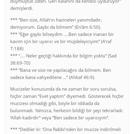
duymuştuk zaten. Geri kalanını da kendisi uyduruyor”
demişlerdi.
*** “Ben size, Allah’ın hazineleri yanımdadır,
demiyorum. Gaybı da bilmem” (En’âm 6:50).
*** “Eğer gaybı bilseydim ….Ben sadece inanan bir
kavim için bir uyarıcı ve bir müjdeleyiciyim” (A’raf
7:188)
*** “…. Neler geçtiği hakkında bir bilgim yoktu” (Sad
38:69-70)
*** “Bana ve size ne yapılacağını da bilmem. Ben
sadece bana vahyedilene …” (Ahkaf 46:9).
Mucizeler konusunda da ne zaman bir soru sorulsa,
hiçbir zaman “Evet yaptım” diyemedi. Gösterecek hiçbir
mucizesi olmadığı gibi, böyle bir iddiada da
bulunmadı. Yalnızca, herkesin bildiği bir şeyi tekrarladı:
‘Allah kadirdir” veya “Ben sadece bir uyarıcıyım”.
*** “Dediler ki: ‘Ona Rabbi’nden bir mucize indirilmeli