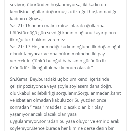
seviyor, öbüründen hoşlanmıyorsa; iki kadın da
kendisine oğullar doğurmuşsa; ilk oğul hoşlanmadığı
kadının oğluysa;
Yas.21: 16 adam malını miras olarak oğullarına
bölüştürdüğü gün sevdiği kadının oğlunu kayırıp ona
ilk oğulluk hakkını veremez.
Yas.21: 17 Hoşlanmadığı kadının oğlunu ilk doğan oğul
olarak tanıyacak ve ona bütün malından iki pay
verecektir. Çünkü bu oğul babasının gücünün ilk
ürünüdür. İlk oğulluk hakkı onun olacak.”
Sn.Kemal Bey,buradaki üç bölüm kendi içerisinde
çelişir pozisyonda veya şöyle söylesem daha doğru
olur,kabul edilebilirliği sorgulanır.Sorgulanmadan,kanıt
ve isbatları olmadan kabulü zor.Şu yüzden,önce
sonradan ” Yasa ” maddesi olacak olan bir olay
yaşanıyor,ancak olacak olan yasa
uygulanmıyor,sonradan bu yasa oluyor ve emir olarak
söyleniyor.Bence burada her kim ne derse desin bir