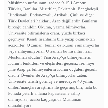
Müslüman nufusunun, sadece %15’i Araptır.
Türkler, İranlılar, Mısırlılar, Pakistanlı, Bangladeşli,
Hindistanlı, Endonezyalı, Afrikalı, Çinli ve diğer
Türk Devletleri halkları, Arap değillerdir. Bunların
birçoğu cahildir. Okuma, yazma bilmiyorlar.
Üniversite bitirmişlerin oranı, yüzde birkaçı
geçmiyor. Kendi lisanlarını bile yazıp okumaktan
acizdirler. O zaman, bunlar da Kuran’ı anlamıyorlar
veya anlayamıyorlar. O zaman bu insanlar nasıl
Müslüman oldular? Yani Arap’ça bilmeyenlerin
Kuran’ı tenkitleri ve eleştirileri geçersiz ise; niye
yine Arap’ça bilmeyenlerin Kuran övgüleri geçerli
olsun? Övenler de Arap’ça bilmiyorlar zaten.
Üniversite tahsili görmüş ve neredeyse 40 yılını,
dinleri/inançları araştırma ile geçirmiş biri, halâ bu
konuda yeterli anlama kapasitesine sahip
olamıyorsa, acaba kaç yaşında Müslüman
olunabiliyor?