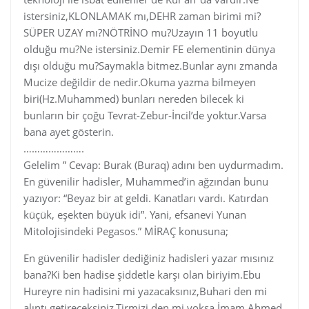
istersiniz,KLONLAMAK mı,DEHR zaman birimi mi?
SÜPER UZAY mı?NÖTRİNO mu?Uzayın 11 boyutlu
olduğu mu?Ne istersiniz.Demir FE elementinin dünya
dışı olduğu mu?Saymakla bitmez.Bunlar aynı zmanda
Mucize değildir de nedir.Okuma yazma bilmeyen
biri(Hz.Muhammed) bunları nereden bilecek ki
bunların bir çoğu Tevrat-Zebur-İncil’de yoktur.Varsa
bana ayet gösterin.
………………….
Gelelim ” Cevap: Burak (Buraq) adını ben uydurmadım.
En güvenilir hadisler, Muhammed’in ağzından bunu
yazıyor: “Beyaz bir at geldi. Kanatları vardı. Katırdan
küçük, eşekten büyük idi”. Yani, efsanevi Yunan
Mitolojisindeki Pegasos.” MİRAÇ konusuna;
En güvenilir hadisler dediğiniz hadisleri yazar mısınız
bana?Ki ben hadise şiddetle karşı olan biriyim.Ebu
Hureyre nin hadisini mi yazacaksınız,Buhari den mi
alıntı getireceksiniz,Tirmizi den mi,yoksa İmam Ahmed