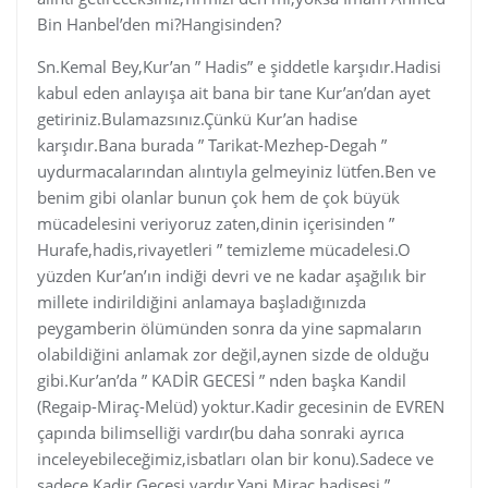
Bin Hanbel’den mi?Hangisinden?
Sn.Kemal Bey,Kur’an ” Hadis” e şiddetle karşıdır.Hadisi
kabul eden anlayışa ait bana bir tane Kur’an’dan ayet
getiriniz.Bulamazsınız.Çünkü Kur’an hadise
karşıdır.Bana burada ” Tarikat-Mezhep-Degah ”
uydurmacalarından alıntıyla gelmeyiniz lütfen.Ben ve
benim gibi olanlar bunun çok hem de çok büyük
mücadelesini veriyoruz zaten,dinin içerisinden ”
Hurafe,hadis,rivayetleri ” temizleme mücadelesi.O
yüzden Kur’an’ın indiği devri ve ne kadar aşağılık bir
millete indirildiğini anlamaya başladığınızda
peygamberin ölümünden sonra da yine sapmaların
olabildiğini anlamak zor değil,aynen sizde de olduğu
gibi.Kur’an’da ” KADİR GECESİ ” nden başka Kandil
(Regaip-Miraç-Melüd) yoktur.Kadir gecesinin de EVREN
çapında bilimselliği vardır(bu daha sonraki ayrıca
inceleyebileceğimiz,isbatları olan bir konu).Sadece ve
sadece Kadir Gecesi vardır.Yani Miraç hadisesi ”