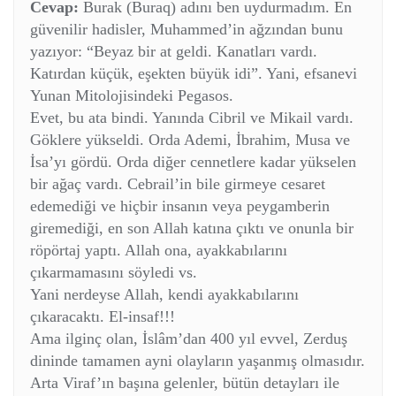
Cevap:
Burak (Buraq) adını ben uydurmadım. En
güvenilir hadisler, Muhammed’in ağzından bunu
yazıyor: “Beyaz bir at geldi. Kanatları vardı.
Katırdan küçük, eşekten büyük idi”. Yani, efsanevi
Yunan Mitolojisindeki Pegasos.
Evet, bu ata bindi. Yanında Cibril ve Mikail vardı.
Göklere yükseldi. Orda Ademi, İbrahim, Musa ve
İsa’yı gördü. Orda diğer cennetlere kadar yükselen
bir ağaç vardı. Cebrail’in bile girmeye cesaret
edemediği ve hiçbir insanın veya peygamberin
giremediği, en son Allah katına çıktı ve onunla bir
röpörtaj yaptı. Allah ona, ayakkabılarını
çıkarmamasını söyledi vs.
Yani nerdeyse Allah, kendi ayakkabılarını
çıkaracaktı. El-insaf!!!
Ama ilginç olan, İslâm’dan 400 yıl evvel, Zerduş
dininde tamamen ayni olayların yaşanmış olmasıdır.
Arta Viraf’ın başına gelenler, bütün detayları ile