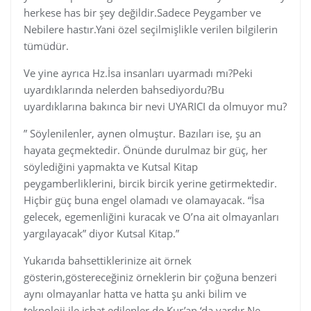
herkese has bir şey değildir.Sadece Peygamber ve
Nebilere hastır.Yani özel seçilmişlikle verilen bilgilerin
tümüdür.
Ve yine ayrıca Hz.İsa insanları uyarmadı mı?Peki
uyardıklarında nelerden bahsediyordu?Bu
uyardıklarına bakınca bir nevi UYARICI da olmuyor mu?
” Söylenilenler, aynen olmuştur. Bazıları ise, şu an
hayata geçmektedir. Önünde durulmaz bir güç, her
söylediğini yapmakta ve Kutsal Kitap
peygamberliklerini, bircik bircik yerine getirmektedir.
Hiçbir güç buna engel olamadı ve olamayacak. “İsa
gelecek, egemenliğini kuracak ve O’na ait olmayanları
yargılayacak” diyor Kutsal Kitap.”
Yukarıda bahsettiklerinize ait örnek
gösterin,göstereceğiniz örneklerin bir çoğuna benzeri
aynı olmayanlar hatta ve hatta şu anki bilim ve
teknoloji ile isbat edilenler de Kur’an ‘da vardır.Ne