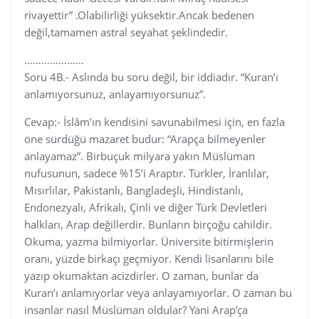
rivayettir” .Olabilirliği yüksektir.Ancak bedenen
değil,tamamen astral seyahat şeklindedir.
…………………
Soru 4B.- Aslında bu soru değil, bir iddiadır. “Kuran’ı
anlamıyorsunuz, anlayamıyorsunuz”.
Cevap:- İslâm’ın kendisini savunabilmesi için, en fazla
öne sürdüğü mazaret budur: “Arapça bilmeyenler
anlayamaz”. Birbuçuk milyara yakın Müslüman
nufusunun, sadece %15’i Araptır. Türkler, İranlılar,
Mısırlılar, Pakistanlı, Bangladeşli, Hindistanlı,
Endonezyalı, Afrikalı, Çinli ve diğer Türk Devletleri
halkları, Arap değillerdir. Bunların birçoğu cahildir.
Okuma, yazma bilmiyorlar. Üniversite bitirmişlerin
oranı, yüzde birkaçı geçmiyor. Kendi lisanlarını bile
yazıp okumaktan acizdirler. O zaman, bunlar da
Kuran’ı anlamıyorlar veya anlayamıyorlar. O zaman bu
insanlar nasıl Müslüman oldular? Yani Arap’ça