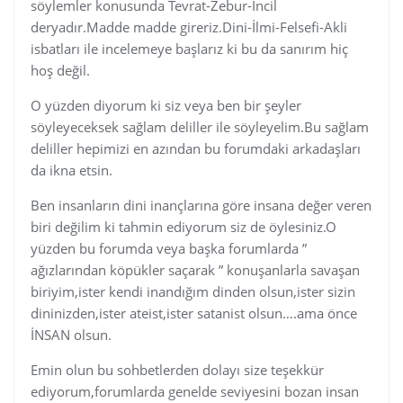
söylemler konusunda Tevrat-Zebur-İncil
deryadır.Madde madde gireriz.Dini-İlmi-Felsefi-Akli
isbatları ile incelemeye başlarız ki bu da sanırım hiç
hoş değil.
O yüzden diyorum ki siz veya ben bir şeyler
söyleyeceksek sağlam deliller ile söyleyelim.Bu sağlam
deliller hepimizi en azından bu forumdaki arkadaşları
da ikna etsin.
Ben insanların dini inançlarına göre insana değer veren
biri değilim ki tahmin ediyorum siz de öylesiniz.O
yüzden bu forumda veya başka forumlarda ”
ağızlarından köpükler saçarak ” konuşanlarla savaşan
biriyim,ister kendi inandığım dinden olsun,ister sizin
dininizden,ister ateist,ister satanist olsun….ama önce
İNSAN olsun.
Emin olun bu sohbetlerden dolayı size teşekkür
ediyorum,forumlarda genelde seviyesini bozan insan