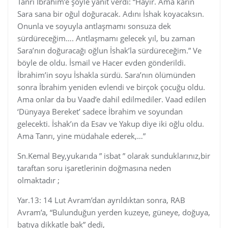
Tanrı İbrahim’e şöyle yanıt verdi: “Hayır. Ama karın
Sara sana bir oğul doğuracak. Adını İshak koyacaksın.
Onunla ve soyuyla antlaşmamı sonsuza dek
sürdüreceğim…. Antlaşmamı gelecek yıl, bu zaman
Sara’nın doğuracağı oğlun İshak’la sürdüreceğim.” Ve
böyle de oldu. İsmail ve Hacer evden gönderildi.
İbrahim’in soyu İshakla sürdü. Sara’nın ölümünden
sonra İbrahim yeniden evlendi ve birçok çocuğu oldu.
Ama onlar da bu Vaad’e dahil edilmediler. Vaad edilen
‘Dünyaya Bereket’ sadece İbrahim ve soyundan
gelecekti. İshak’ın da Esav ve Yakup diye iki oğlu oldu.
Ama Tanrı, yine müdahale ederek,…”
Sn.Kemal Bey,yukarıda ” isbat ” olarak sunduklarınız,bir
taraftan soru işaretlerinin doğmasına neden
olmaktadır ;
Yar.13: 14 Lut Avram’dan ayrıldıktan sonra, RAB
Avram’a, “Bulunduğun yerden kuzeye, güneye, doğuya,
batıya dikkatle bak” dedi,