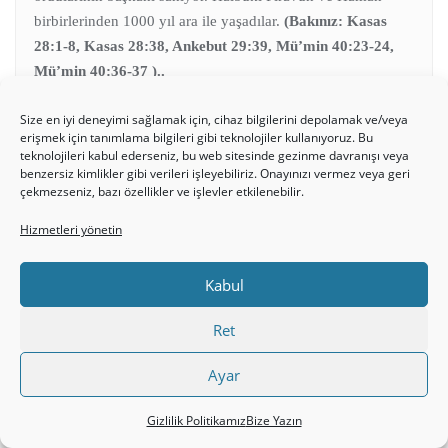
birbirlerinden 1000 yıl ara ile yaşadılar.
(Bakınız: Kasas
28:1-8, Kasas 28:38, Ankebut 29:39, Mü’min 40:23-24,
Mü’min 40:36-37 )..
Size en iyi deneyimi sağlamak için, cihaz bilgilerini depolamak ve/veya
3).
Nuh’un gemisi ‘Ağrı dağı’ üzerine oturmuşken, Kuran
erişmek için tanımlama bilgileri gibi teknolojiler kullanıyoruz. Bu
‘Cudi dağı’ diyor. (Hud 11: 42,43,44 ve49).
teknolojileri kabul ederseniz, bu web sitesinde gezinme davranışı veya
benzersiz kimlikler gibi verileri işleyebiliriz. Onayınızı vermez veya geri
çekmezseniz, bazı özellikler ve işlevler etkilenebilir.
4).
Gelelim Kuran’daki Yahudi efsaneleri ve masallarına:
Hizmetleri yönetin
a).
Meleklere, “Adem’e secde edin” demiştik, hemen secde
ettiler. Yalnız İblis diretti, böbürlendi …
(Bakara 2:34)
Bu
Kabul
nasıl bir ayettir? Tanrı nasıl böyle bir buyruk verir? İblis’i
tabrik etmek mi lâzım? Ama illede bir şeyi ölümüne haklı
Ret
çıkarma çabası içerisinde isen, bunu da haklı çıkaracak
birşeyler bulursun. Ama böyle bir yürek, Tanrı’yı arayan bir
Ayar
yürek değildir. Rab’be değil, bir dine, Muhammed isminde
Gizlilik Politikamız
Bize Yazın
birine hizmet eder. Ama ‘Bunu bana Allah bildirdi’ diye
bildirene bir sormak gerekiyor: “O zaman nasıl oluyor da