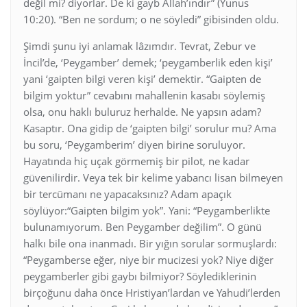
değil mi? diyorlar. De ki gayb Allah’ındır” (Yunus
10:20). “Ben ne sordum; o ne söyledi” gibisinden oldu.
Şimdi şunu iyi anlamak lâzımdır. Tevrat, Zebur ve
İncil’de, ‘Peygamber’ demek; ‘peygamberlik eden kişi’
yani ‘gaipten bilgi veren kişi’ demektir. “Gaipten de
bilgim yoktur” cevabını mahallenin kasabı söylemiş
olsa, onu haklı buluruz herhalde. Ne yapsın adam?
Kasaptır. Ona gidip de ‘gaipten bilgi’ sorulur mu? Ama
bu soru, ‘Peygamberim’ diyen birine soruluyor.
Hayatında hiç uçak görmemiş bir pilot, ne kadar
güvenilirdir. Veya tek bir kelime yabancı lisan bilmeyen
bir tercümanı ne yapacaksınız? Adam apaçık
söylüyor:“Gaipten bilgim yok”. Yani: “Peygamberlikte
bulunamıyorum. Ben Peygamber değilim”. O günü
halkı bile ona inanmadı. Bir yığın sorular sormuşlardı:
“Peygamberse eğer, niye bir mucizesi yok? Niye diğer
peygamberler gibi gaybı bilmiyor? Söylediklerinin
birçoğunu daha önce Hristiyan’lardan ve Yahudi’lerden