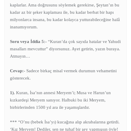
kaplarlar. Ama doğrusunu söylemek gerekirse, Şeytan’ın bu
kadar az bir şeker kaplaması ile, bu kadar berbat bir hapı
milyonlarca insana, bu kadar kolayca yutturabileceğine halâ
inanamıyorum.
Soru veya İddia 5:-
“Kuran’da çok sayıda hatalar ve Yahudi
masalları mevcuttur” diyorsunuz. Ayet getirin, yazın buraya.
Atmayın…
Cevap:-
Sadece birkaç misal vermek durumun vehametini
gösterecek.
1).
Kuran, İsa’nın annesi Meryem’i; Musa ve Harun’un
kızkardeşi Meryem sanıyor. Halbuki bu iki Meryem,
birbirlerinden 1500 yıl ara ile yaşamışlardır.
*** “O’nu (bebek İsa’yı) kucağına alıp akrabalarına getirdi.
‘Kız Meryem! Dediler, sen ne tuhaf bir şey yapmışsın öyle!