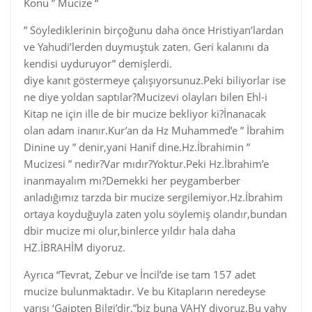
Konu ” Mucize “
” Söylediklerinin birçoğunu daha önce Hristiyan’lardan
ve Yahudi’lerden duymuştuk zaten. Geri kalanını da
kendisi uyduruyor” demişlerdi.
diye kanıt göstermeye çalışıyorsunuz.Peki biliyorlar ise
ne diye yoldan saptılar?Mucizevi olayları bilen Ehl-i
Kitap ne için ille de bir mucize bekliyor ki?İnanacak
olan adam inanır.Kur’an da Hz Muhammed’e ” İbrahim
Dinine uy ” denir,yani Hanif dine.Hz.İbrahimin ”
Mucizesi ” nedir?Var mıdır?Yoktur.Peki Hz.İbrahim’e
inanmayalım mı?Demekki her peygamberber
anladığımız tarzda bir mucize sergilemiyor.Hz.İbrahim
ortaya koyduğuyla zaten yolu söylemiş olandır,bundan
dbir mucize mi olur,binlerce yıldır hala daha
HZ.İBRAHİM diyoruz.
Ayrıca “Tevrat, Zebur ve İncil’de ise tam 157 adet
mucize bulunmaktadır. Ve bu Kitapların neredeyse
yarısı ‘Gaipten Bilgi’dir.”biz buna VAHY diyoruz.Bu vahy