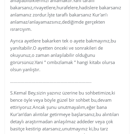
anlayabildiklerinizi anlamaktır.Yani taraflı
bakarsanız,rivayetlere,hurafelere,hadislere bakarsanız
anlamanız zordur.İşte taraflı bakarsanız Kur’an’ı
anlamaz/anlayamazsınız,dediğimde gerçekten
ısrarcıyım.
Ayrıca ayetlere bakarken tek o ayete bakmayınız,bu
yanıltabilir.O ayetten önceki ve sonrakileri de
okuyunuz,o zaman anlaşılabilir olduğunu
görürsünüz.Yani ” cımbızlamak ” hangi kitabı olursa
olsun yanlıştır.
…………………………………………………………..
S.Kemal Bey,sizin yazınız üzerine bu sohbetimize,ki
bence öyle veya böyle güzel bir sohbet bu,devam
ettiriyoruz.Ancak şunu unutmayalım,eğer bana
Kur’an’dan alıntılar getirmeye başlarsanız,bu alıntıları
detaylı araştırmadan anlaşılmaz addeder veya çok
basitçe kestirip atarsanız,unutmayınız ki,bu tarz