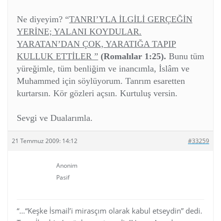
Ne diyeyim? “
TANRI’YLA İLGİLİ GERÇEĞİN
YERİNE; YALANI KOYDULAR.
YARATAN’DAN ÇOK, YARATIĞA TAPIP
KULLUK ETTİLER ”
(Romalılar 1:25).
Bunu tüm
yüreğimle, tüm benliğim ve inancımla, İslâm ve
Muhammed için söylüyorum. Tanrım esaretten
kurtarsın. Kör gözleri açsın. Kurtuluş versin.
Sevgi ve Dualarımla.
21 Temmuz 2009: 14:12
#33259
Anonim
Pasif
“…“Keşke İsmail’i mirasçım olarak kabul etseydin” dedi.