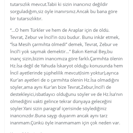
tutarsızlık mevcut.Tabii ki sizin inancınız değildir
sorguladığım,siz öyle inanırsınız.Ancak bu bana göre
bir tutarsızlıktır.
“…O hem Türkler ve hem de Araplar için de öldü.
Tevrat, Zebur ve İncil’in özü budur. Bunu inkâr etmek,
“İsa Mesih çarmıhta ölmedi” demek, Tevrat, Zebur ve
İncil’i yok saymak demektir…” Bakın Kemal Bey,bu
inanç sizin,bizim inancımıza göre farklı.Çarmıhta ölenin
Hz.İsa değil de Yahuda İskaryot olduğu konusunda hem
İncil ayetlerinde şüphelilik mevcut(isim yoktur),ayrıca
Kur’an ayetleri de o çarmıhta ölenin Hz.İsa olmadığını
söyler,ama aynı Kur’an bize Tevrat,Zebur,İncil’i de
destekleyici,isbatlayıcı olduğunu söyler ve de Hz.İsa’nın
ölmediğini vakti gelince tekrar dünyaya geleceğini
söyler.Yani sizin paragraf içerisinde söylediğiniz
inancınızdır.Buna saygı duyarım ancak aynı tarz
inanmam.Çünkü öyle inanmamam için çok neden var.