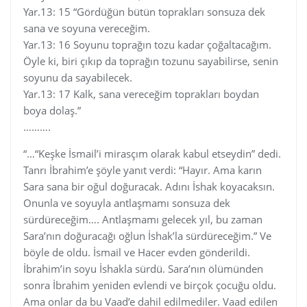
Yar.13: 15 “Gördüğün bütün toprakları sonsuza dek
sana ve soyuna vereceğim.
Yar.13: 16 Soyunu toprağın tozu kadar çoğaltacağım.
Öyle ki, biri çıkıp da toprağın tozunu sayabilirse, senin
soyunu da sayabilecek.
Yar.13: 17 Kalk, sana vereceğim toprakları boydan
boya dolaş.”
……….
“…“Keşke İsmail’i mirasçım olarak kabul etseydin” dedi.
Tanrı İbrahim’e şöyle yanıt verdi: “Hayır. Ama karın
Sara sana bir oğul doğuracak. Adını İshak koyacaksın.
Onunla ve soyuyla antlaşmamı sonsuza dek
sürdüreceğim…. Antlaşmamı gelecek yıl, bu zaman
Sara’nın doğuracağı oğlun İshak’la sürdüreceğim.” Ve
böyle de oldu. İsmail ve Hacer evden gönderildi.
İbrahim’in soyu İshakla sürdü. Sara’nın ölümünden
sonra İbrahim yeniden evlendi ve birçok çocuğu oldu.
Ama onlar da bu Vaad’e dahil edilmediler. Vaad edilen