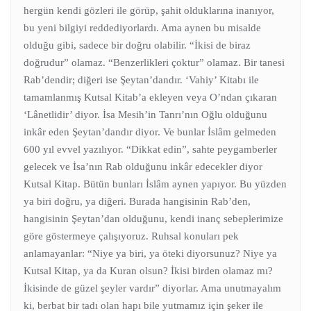
hergün kendi gözleri ile görüp, şahit olduklarına inanıyor,
bu yeni bilgiyi reddediyorlardı. Ama aynen bu misalde
olduğu gibi, sadece bir doğru olabilir. “İkisi de biraz
doğrudur” olamaz. “Benzerlikleri çoktur” olamaz. Bir tanesi
Rab’dendir; diğeri ise Şeytan’dandır. ‘Vahiy’ Kitabı ile
tamamlanmış Kutsal Kitab’a ekleyen veya O’ndan çıkaran
‘Lânetlidir’ diyor. İsa Mesih’in Tanrı’nın Oğlu olduğunu
inkâr eden Şeytan’dandır diyor. Ve bunlar İslâm gelmeden
600 yıl evvel yazılıyor. “Dikkat edin”, sahte peygamberler
gelecek ve İsa’nın Rab olduğunu inkâr edecekler diyor
Kutsal Kitap. Bütün bunları İslâm aynen yapıyor. Bu yüzden
ya biri doğru, ya diğeri. Burada hangisinin Rab’den,
hangisinin Şeytan’dan olduğunu, kendi inanç sebeplerimize
göre göstermeye çalışıyoruz. Ruhsal konuları pek
anlamayanlar: “Niye ya biri, ya öteki diyorsunuz? Niye ya
Kutsal Kitap, ya da Kuran olsun? İkisi birden olamaz mı?
İkisinde de güzel şeyler vardır” diyorlar. Ama unutmayalım
ki, berbat bir tadı olan hapı bile yutmamız için şeker ile