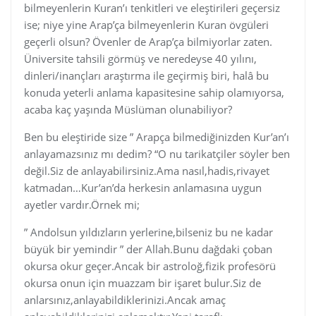
bilmeyenlerin Kuran’ı tenkitleri ve eleştirileri geçersiz
ise; niye yine Arap’ça bilmeyenlerin Kuran övgüleri
geçerli olsun? Övenler de Arap’ça bilmiyorlar zaten.
Üniversite tahsili görmüş ve neredeyse 40 yılını,
dinleri/inançları araştırma ile geçirmiş biri, halâ bu
konuda yeterli anlama kapasitesine sahip olamıyorsa,
acaba kaç yaşında Müslüman olunabiliyor?
Ben bu eleştiride size ” Arapça bilmediğinizden Kur’an’ı
anlayamazsınız mı dedim? “O nu tarikatçiler söyler ben
değil.Siz de anlayabilirsiniz.Ama nasıl,hadis,rivayet
katmadan…Kur’an’da herkesin anlamasına uygun
ayetler vardır.Örnek mi;
” Andolsun yıldızların yerlerine,bilseniz bu ne kadar
büyük bir yemindir ” der Allah.Bunu dağdaki çoban
okursa okur geçer.Ancak bir astroloğ,fizik profesörü
okursa onun için muazzam bir işaret bulur.Siz de
anlarsınız,anlayabildiklerinizi.Ancak amaç