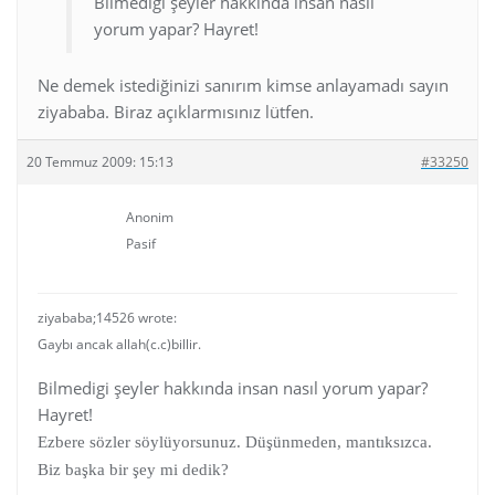
Bilmedigi şeyler hakkında insan nasıl
yorum yapar? Hayret!
Ne demek istediğinizi sanırım kimse anlayamadı sayın
ziyababa. Biraz açıklarmısınız lütfen.
20 Temmuz 2009: 15:13
#33250
Anonim
Pasif
ziyababa;14526 wrote:
Gaybı ancak allah(c.c)billir.
Bilmedigi şeyler hakkında insan nasıl yorum yapar?
Hayret!
Ezbere sözler söylüyorsunuz. Düşünmeden, mantıksızca.
Biz başka bir şey mi dedik?