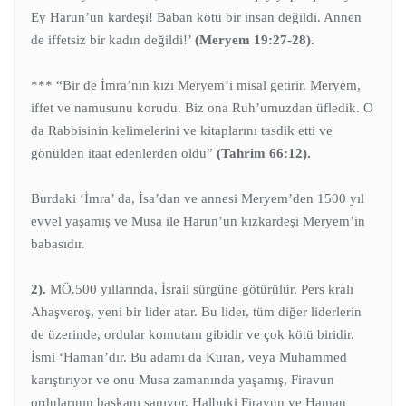
Ey Harun’un kardeşi! Baban kötü bir insan değildi. Annen
de iffetsiz bir kadın değildi!’
(Meryem 19:27-28).
*** “Bir de İmra’nın kızı Meryem’i misal getirir. Meryem,
iffet ve namusunu korudu. Biz ona Ruh’umuzdan üfledik. O
da Rabbisinin kelimelerini ve kitaplarını tasdik etti ve
gönülden itaat edenlerden oldu”
(Tahrim 66:12).
Burdaki ‘İmra’ da, İsa’dan ve annesi Meryem’den 1500 yıl
evvel yaşamış ve Musa ile Harun’un kızkardeşi Meryem’in
babasıdır.
2).
MÖ.500 yıllarında, İsrail sürgüne götürülür. Pers kralı
Ahaşveroş, yeni bir lider atar. Bu lider, tüm diğer liderlerin
de üzerinde, ordular komutanı gibidir ve çok kötü biridir.
İsmi ‘Haman’dır. Bu adamı da Kuran, veya Muhammed
karıştırıyor ve onu Musa zamanında yaşamış, Firavun
ordularının başkanı sanıyor. Halbuki Firavun ve Haman