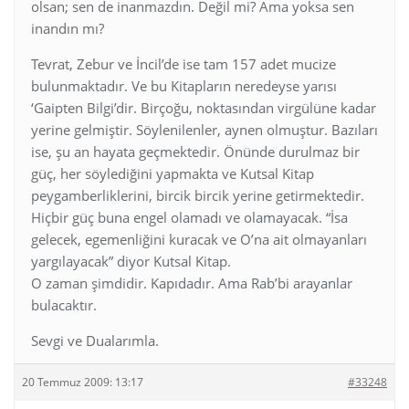
olsan; sen de inanmazdın. Değil mi? Ama yoksa sen
inandın mı?
Tevrat, Zebur ve İncil’de ise tam 157 adet mucize
bulunmaktadır. Ve bu Kitapların neredeyse yarısı
‘Gaipten Bilgi’dir. Birçoğu, noktasından virgülüne kadar
yerine gelmiştir. Söylenilenler, aynen olmuştur. Bazıları
ise, şu an hayata geçmektedir. Önünde durulmaz bir
güç, her söylediğini yapmakta ve Kutsal Kitap
peygamberliklerini, bircik bircik yerine getirmektedir.
Hiçbir güç buna engel olamadı ve olamayacak. “İsa
gelecek, egemenliğini kuracak ve O’na ait olmayanları
yargılayacak” diyor Kutsal Kitap.
O zaman şimdidir. Kapıdadır. Ama Rab’bi arayanlar
bulacaktır.
Sevgi ve Dualarımla.
20 Temmuz 2009: 13:17
#33248