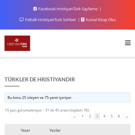
Facebook HristiyanTürk Sayfamız
Paltalk HristiyanTurk Sohbet
Kutsal Kitap Oku
TÜRKLER DE HRİSTİYANDIR
Bu konu 25 izleyen ve 75 yanıt içeriyor.
15 yazı görüntüleniyor - 31 ile 45 arası (toplam 76)
←
1
2
3
4
5
6
→
Yazar
Yazılar