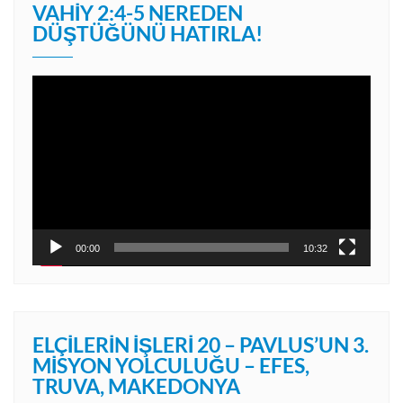
VAHIY 2:4-5 NEREDEN
DÜŞTÜĞÜNÜ HATIRLA!
Video
oynatıcı
00:00
10:32
ELÇILERIN İŞLERI 20 – PAVLUS’UN 3.
MISYON YOLCULUĞU – EFES,
TRUVA, MAKEDONYA