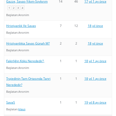
Gazze, Savaş-Yıkım-Soykırım
14
46
17 yıl 1 ay önce
1
2
3
4
Başlatan:
Anonim
Hristiyanlık Ve Savaş
7
12
18 yıl önce
Başlatan:
Anonim
Hristiyanlıkta Savaş Günah M?
2
2
18 yıl önce
Başlatan:
Anonim
Fakirliğin Kökü Nerededir?,
1
1
18 yıl 1 ay önce
Başlatan:
Anonim
Trajedinin Tam Ortasında Tanri
1
1
18 yıl 1 ay önce
Nerededir?
Başlatan:
Anonim
SavaŞ
1
1
19 yıl 8 ay önce
Başlatan:
klaus