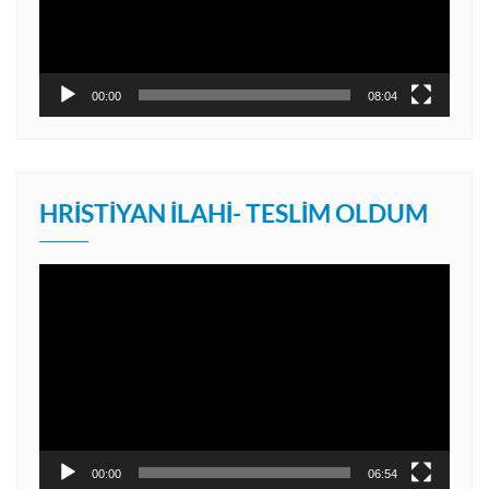
00:00
08:04
HRISTIYAN İLAHI- TESLIM OLDUM
Video
oynatıcı
00:00
06:54