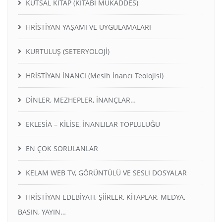
KUTSAL KİTAP (KİTABI MUKADDES)
HRİSTİYAN YAŞAMI VE UYGULAMALARI
KURTULUŞ (SETERYOLOJİ)
HRİSTİYAN İNANCI (Mesih İnancı Teolojisi)
DİNLER, MEZHEPLER, İNANÇLAR…
EKLESİA – KİLİSE, İNANLILAR TOPLULUĞU
EN ÇOK SORULANLAR
KELAM WEB TV, GÖRÜNTÜLÜ VE SESLI DOSYALAR
HRİSTİYAN EDEBİYATI, ŞİİRLER, KİTAPLAR, MEDYA,
BASIN, YAYIN…