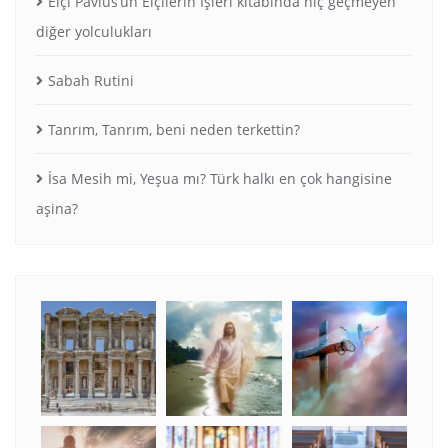
Elçi Pavlus’un Elçilerin İşleri kitabında hiç geçmeyen
diğer yolculukları
Sabah Rutini
Tanrım, Tanrım, beni neden terkettin?
İsa Mesih mi, Yeşua mı? Türk halkı en çok hangisine
aşina?