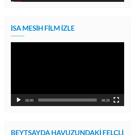
İSA MESIH FILM İZLE
Video
oynatıcı
00:00
06:25
BEYTSAYDA HAVUZUNDAKI FELÇLI