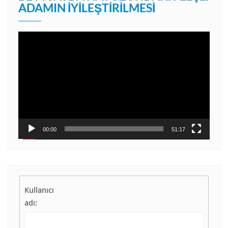
ADAMIN İYILEŞTIRILMESI
Video
oynatıcı
00:00
51:17
Kullanıcı
adı: