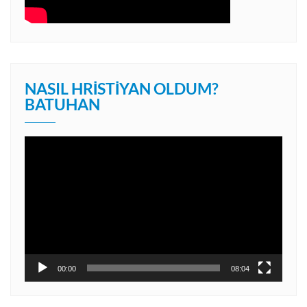
NASIL HRISTIYAN OLDUM?
BATUHAN
Video
oynatıcı
00:00
08:04