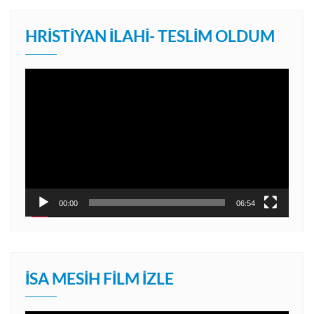
HRISTIYAN İLAHI- TESLIM OLDUM
Video
oynatıcı
00:00
06:54
İSA MESIH FILM İZLE