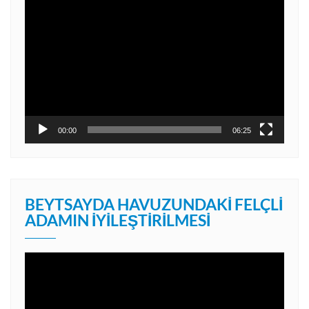
Video
oynatıcı
00:00
06:25
BEYTSAYDA HAVUZUNDAKI FELÇLI
ADAMIN İYILEŞTIRILMESI
Video
oynatıcı