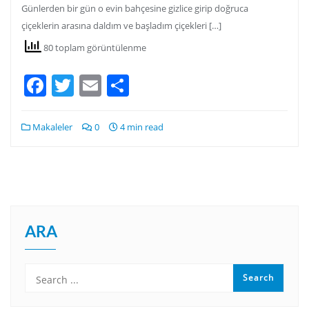
Günlerden bir gün o evin bahçesine gizlice girip doğruca
çiçeklerin arasına daldım ve başladım çiçekleri […]
80 toplam görüntülenme
Facebook
Twitter
Email
Share
Makaleler
0
4 min read
ARA