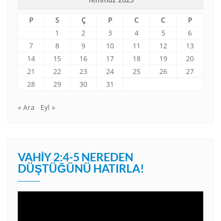
P
S
Ç
P
C
C
P
1
2
3
4
5
6
7
8
9
10
11
12
13
14
15
16
17
18
19
20
21
22
23
24
25
26
27
28
29
30
31
« Ara
Eyl »
VAHIY 2:4-5 NEREDEN
DÜŞTÜĞÜNÜ HATIRLA!
Video
oynatıcı