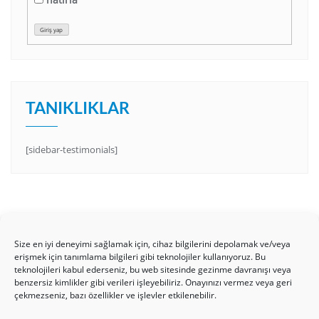
Giriş yap
TANIKLIKLAR
[sidebar-testimonials]
Size en iyi deneyimi sağlamak için, cihaz bilgilerini depolamak ve/veya
erişmek için tanımlama bilgileri gibi teknolojiler kullanıyoruz. Bu
teknolojileri kabul ederseniz, bu web sitesinde gezinme davranışı veya
benzersiz kimlikler gibi verileri işleyebiliriz. Onayınızı vermez veya geri
HAKKIMIZDA
Üyelik Kuralları
Bize Yazın
çekmezseniz, bazı özellikler ve işlevler etkilenebilir.
Gizlilik Politikamız
İncil’den Dersler
Makaleler