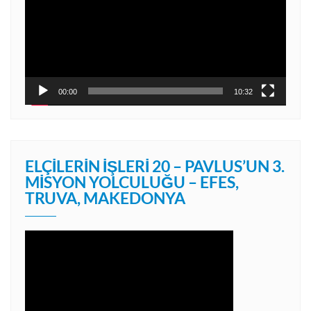
00:00
10:32
ELÇILERIN İŞLERI 20 – PAVLUS’UN 3.
MISYON YOLCULUĞU – EFES,
TRUVA, MAKEDONYA