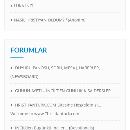
LUKA İNCİLİ
NASIL HRİSTİYAN OLDUM? *(Anonim)
FORUMLAR
DUYURU PANOSU, SORU, MESAJ, HABERLER,
(NEWSBOARD)
GÜNÜN AYETİ – İNCİL’DEN GÜNLÜK KISA DERSLER …
HRİSTİYANTÜRK.COM Sitesine Hoşgeldiniz!…
Welcome to www.Christianturk.com
İNCİL’den Bugünkü İnciler… (Devotionals)