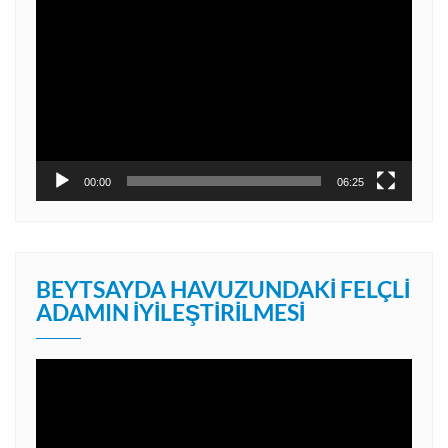
Video
oynatıcı
00:00
06:25
BEYTSAYDA HAVUZUNDAKI FELÇLI
ADAMIN İYILEŞTIRILMESI
Video
oynatıcı