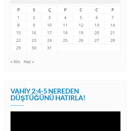
P
S
Ç
P
C
C
P
1
2
3
4
5
6
7
8
9
10
11
12
13
14
15
16
17
18
19
20
21
22
23
24
25
26
27
28
29
30
31
« Nis
Haz »
VAHIY 2:4-5 NEREDEN
DÜŞTÜĞÜNÜ HATIRLA!
Video
oynatıcı