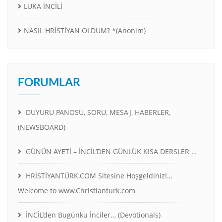
LUKA İNCİLİ
NASIL HRİSTİYAN OLDUM? *(Anonim)
FORUMLAR
DUYURU PANOSU, SORU, MESAJ, HABERLER,
(NEWSBOARD)
GÜNÜN AYETİ – İNCİL’DEN GÜNLÜK KISA DERSLER …
HRİSTİYANTÜRK.COM Sitesine Hoşgeldiniz!…
Welcome to www.Christianturk.com
İNCİL’den Bugünkü İnciler… (Devotionals)