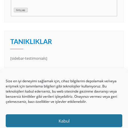
Giriş yap
TANIKLIKLAR
[sidebar-testimonials]
Size en iyi deneyimi sağlamak için, cihaz bilgilerini depolamak ve/veya
erişmek için tanımlama bilgileri gibi teknolojiler kullanıyoruz. Bu
teknolojileri kabul ederseniz, bu web sitesinde gezinme davranışı veya
benzersiz kimlikler gibi verileri işleyebiliriz. Onayınızı vermez veya geri
çekmezseniz, bazı özellikler ve işlevler etkilenebilir.
HAKKIMIZDA
Üyelik Kuralları
Bize Yazın
Kabul
Gizlilik Politikamız
İncil’den Dersler
Makaleler