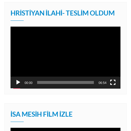
HRISTIYAN İLAHI- TESLIM OLDUM
Video
oynatıcı
00:00
06:54
İSA MESIH FILM İZLE