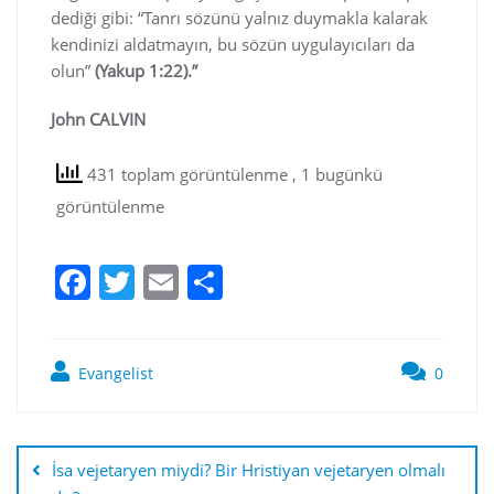
dediği gibi: “Tanrı sözünü yalnız duymakla kalarak
kendinizi aldatmayın, bu sözün uygulayıcıları da
olun”
(Yakup 1:22).”
John CALVIN
431 toplam görüntülenme
, 1 bugünkü
görüntülenme
F
T
E
S
a
w
m
h
c
itt
ai
ar
Evangelist
0
e
er
l
e
b
o
İsa vejetaryen miydi? Bir Hristiyan vejetaryen olmalı
o