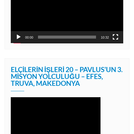
00:00
10:32
ELÇILERIN İŞLERI 20 – PAVLUS’UN 3.
MISYON YOLCULUĞU – EFES,
TRUVA, MAKEDONYA