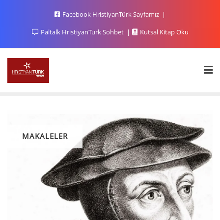
Facebook HristiyanTürk Sayfamız
Paltalk HristiyanTurk Sohbet
Kutsal Kitap Oku
MAKALELER