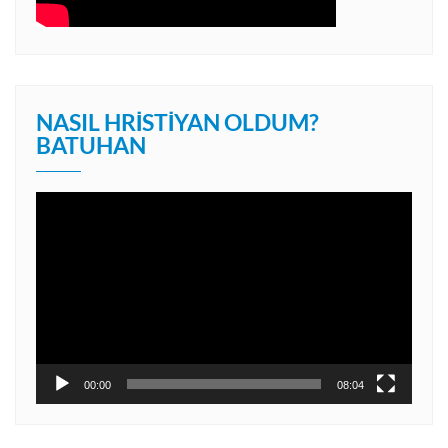
NASIL HRISTIYAN OLDUM?
BATUHAN
Video
oynatıcı
00:00
08:04