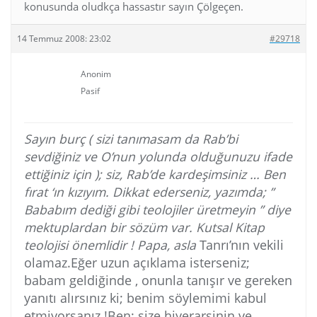
konusunda oludkça hassastır sayın Çölgeçen.
14 Temmuz 2008: 23:02
#29718
Anonim
Pasif
Sayın burç ( sizi tanımasam da Rab’bi
sevdiğiniz ve O’nun yolunda olduğunuzu ifade
ettiğiniz için ); siz, Rab’de kardeşimsiniz … Ben
fırat ‘ın kızıyım. Dikkat ederseniz, yazımda; ”
Bababım dediği gibi teolojiler üretmeyin ” diye
mektuplardan bir sözüm var. Kutsal Kitap
teolojisi önemlidir ! Papa, asla
Tanrı’nın vekili
olamaz.Eğer uzun açıklama isterseniz;
babam geldiğinde , onunla tanışır ve gereken
yanıtı alırsınız ki; benim söylemimi kabul
etmiyorsanız !Ben; size hiyerarşinin ve