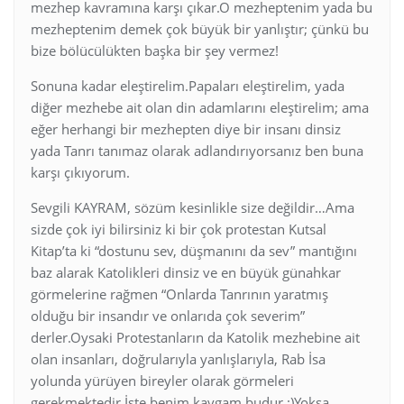
mezhep kavramına karşı çıkar.O mezheptenim yada bu
mezheptenim demek çok büyük bir yanlıştır; çünkü bu
bize bölücülükten başka bir şey vermez!
Sonuna kadar eleştirelim.Papaları eleştirelim, yada
diğer mezhebe ait olan din adamlarını eleştirelim; ama
eğer herhangi bir mezhepten diye bir insanı dinsiz
yada Tanrı tanımaz olarak adlandırıyorsanız ben buna
karşı çıkıyorum.
Sevgili KAYRAM, sözüm kesinlikle size değildir…Ama
sizde çok iyi bilirsiniz ki bir çok protestan Kutsal
Kitap’ta ki “dostunu sev, düşmanını da sev” mantığını
baz alarak Katolikleri dinsiz ve en büyük günahkar
görmelerine rağmen “Onlarda Tanrının yaratmış
olduğu bir insandır ve onlarıda çok severim”
derler.Oysaki Protestanların da Katolik mezhebine ait
olan insanları, doğrularıyla yanlışlarıyla, Rab İsa
yolunda yürüyen bireyler olarak görmeleri
gerekmektedir.İşte benim kavgam budur :)Yoksa