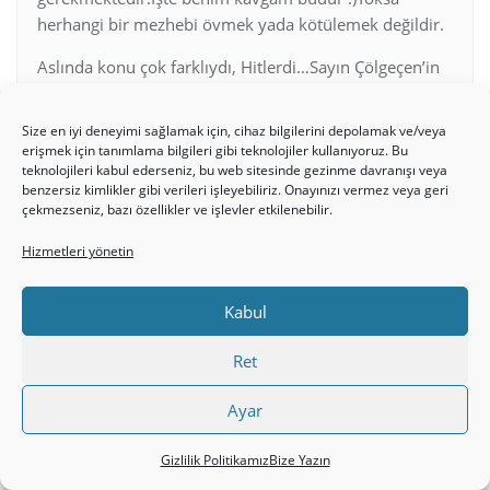
herhangi bir mezhebi övmek yada kötülemek değildir.
Aslında konu çok farklıydı, Hitlerdi…Sayın Çölgeçen’in
mesajından sonra konu buralara kadar geldi…
Size en iyi deneyimi sağlamak için, cihaz bilgilerini depolamak ve/veya
15 Temmuz 2008: 16:41
#29723
erişmek için tanımlama bilgileri gibi teknolojiler kullanıyoruz. Bu
teknolojileri kabul ederseniz, bu web sitesinde gezinme davranışı veya
benzersiz kimlikler gibi verileri işleyebiliriz. Onayınızı vermez veya geri
Anonim
çekmezseniz, bazı özellikler ve işlevler etkilenebilir.
Pasif
Hizmetleri yönetin
Belki bu konuya HEPIMIZDE cevap yazmadan once su
Kabul
linki okuyup, ona gore cevaplarimizi yazarsak daha
faydali ve Mesih`in dedigi gibi birbirimizi bina ederek
Ret
yapabiliriz.
Ayar
http://hristiyanturk.com/showthread.php?
p=7459#post7459
Gizlilik Politikamız
Bize Yazın