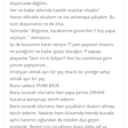
düşüncede değilim.
Her ne kadar ailemde katolik insanlar olsada !
Yaınızı dikkatle okudum ve sizi anlamaya çalışdım. Bu
sizin düşünceniz ne de olsa.
Yazınızda ” Bilgisine, karakterine güvenilen !! kişi papa
seçiliyor. ” demişiniz.
İyi de buna kim karar veriyor ?? yani papanın imanını
ve yüreğinin ne kadar güçlü olacağını ?? papayı
atayanlar Tanrı mı ki biliyor? Yani bu cümlenize göre
yorum yapıyorum.
Hristiyan olmak ayrı bir şey imanlı bir yüreğe sahip
olmak ayrı bir şey.
Bunu sadece TANRI BİLİR.
Bana soracak olursanız ben papa yerine ORHAN
hocama danışmayı tercih ederim.
Bana soracak olursanız ben çoçukların duasını almayı
tercih ederim. Nitekim hem kilisemde hemde burada
aylin hanımın oğlundan da istedim dua geçen
günlerde. Benim için çoçukların duası daha saf ve