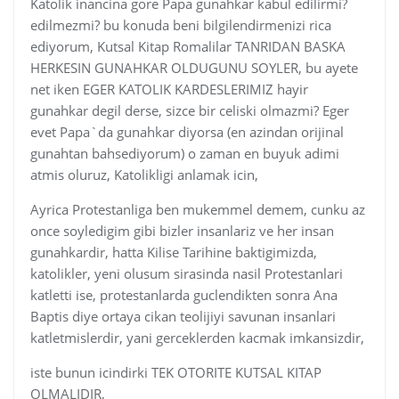
Katolik inancina gore Papa gunahkar kabul edilirmi?
edilmezmi? bu konuda beni bilgilendirmenizi rica
ediyorum, Kutsal Kitap Romalilar TANRIDAN BASKA
HERKESIN GUNAHKAR OLDUGUNU SOYLER, bu ayete
net iken EGER KATOLIK KARDESLERIMIZ hayir
gunahkar degil derse, sizce bir celiski olmazmi? Eger
evet Papa`da gunahkar diyorsa (en azindan orijinal
gunahtan bahsediyorum) o zaman en buyuk adimi
atmis oluruz, Katolikligi anlamak icin,
Ayrica Protestanliga ben mukemmel demem, cunku az
once soyledigim gibi bizler insanlariz ve her insan
gunahkardir, hatta Kilise Tarihine baktigimizda,
katolikler, yeni olusum sirasinda nasil Protestanlari
katletti ise, protestanlarda guclendikten sonra Ana
Baptis diye ortaya cikan teolijiyi savunan insanlari
katletmislerdir, yani gerceklerden kacmak imkansizdir,
iste bunun icindirki TEK OTORITE KUTSAL KITAP
OLMALIDIR,