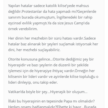
Yapılan hatalar sadece katolik kilise’yede mahsus
değildir.Protestanlar da hata yapmadı mı?Geçenlerde
sanırım burada okumuştum, İngilteredeki bir rahip
eşcinsel evlilik yapmıştı.Ya da size Jesus Camp’ıda
örnek verebilirim.
Her dinin her mezhebin bir sürü hatası vardır.Sadece
hatalar baz alınarak bir şeyleri suçlamak istiyorsak her
dini, her mezhebi suçlayabiliriz.
Otorite konusuna gelince…Otorite dediğimiz şey bir
hiyeraşidir ve bazı şeylerin de düzenli bir şekilde
işlemesi için de hiyeraşiye ihtiyaç vardır.Örneğin her
kilisenin bir lideri vardır ve ayinlerde kilise topluluğu o
lideri dinleyip, onu takip eder.
Vatikan’da böyle bir şey…Hiyeraşik bir oluşum…
İllaki bu hiyeraşinin en tepesinde Papa mı olmalıdır?
Herkes onamı bağlanmalıdır?Elbette ki hayır…Burada