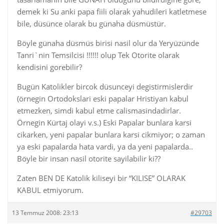
demek ki Su anki papa fiili olarak yahudileri katletmese
bile, düsünce olarak bu günaha düsmüstür.
Böyle günaha düsmüs birisi nasil olur da Yeryüzünde
Tanri`nin Temsilcisi !!!!!! olup Tek Otorite olarak
kendisini gorebilir?
Bugün Katolikler bircok düsunceyi degistirmislerdir
(örnegin Ortodokslari eski papalar Hristiyan kabul
etmezken, simdi kabul etme calismasindadirlar.
Örnegin Kürtaj olayi v.s.) Eski Papalar bunlara karsi
cikarken, yeni papalar bunlara karsi cikmiyor; o zaman
ya eski papalarda hata vardi, ya da yeni papalarda..
Böyle bir insan nasil otorite sayilabilir ki??
Zaten BEN DE Katolik kiliseyi bir “KILISE” OLARAK
KABUL etmiyorum.
13 Temmuz 2008: 23:13
#29703