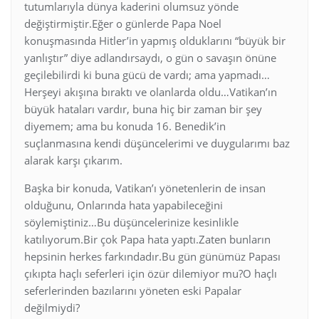
tutumlarıyla dünya kaderini olumsuz yönde
değiştirmiştir.Eğer o günlerde Papa Noel
konuşmasında Hitler’in yapmış olduklarını “büyük bir
yanlıştır” diye adlandırsaydı, o gün o savaşın önüne
geçilebilirdi ki buna gücü de vardı; ama yapmadı…
Herşeyi akışına bıraktı ve olanlarda oldu…Vatikan’ın
büyük hataları vardır, buna hiç bir zaman bir şey
diyemem; ama bu konuda 16. Benedik’in
suçlanmasına kendi düşüncelerimi ve duygularımı baz
alarak karşı çıkarım.
Başka bir konuda, Vatikan’ı yönetenlerin de insan
olduğunu, Onlarında hata yapabileceğini
söylemiştiniz…Bu düşüncelerinize kesinlikle
katılıyorum.Bir çok Papa hata yaptı.Zaten bunların
hepsinin herkes farkındadır.Bu gün günümüz Papası
çıkıpta haçlı seferleri için özür dilemiyor mu?O haçlı
seferlerinden bazılarını yöneten eski Papalar
değilmiydi?