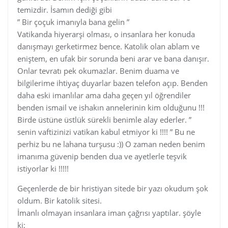
temizdir. İsamın dediği gibi
” Bir çoçuk imanıyla bana gelin ”
Vatikanda hiyerarşi olması, o insanlara her konuda
danışmayı gerketirmez bence. Katolik olan ablam ve
eniştem, en ufak bir sorunda beni arar ve bana danışır.
Onlar tevratı pek okumazlar. Benim duama ve
bilgilerime ihtiyaç duyarlar bazen telefon açıp. Benden
daha eski imanlılar ama daha geçen yıl öğrendiler
benden ismail ve ishakın annelerinin kim olduğunu !!!
Birde üstüne üstlük sürekli benimle alay ederler. ”
senin vaftizinizi vatikan kabul etmiyor ki !!!! ” Bu ne
perhiz bu ne lahana turşusu :)) O zaman neden benim
imanıma güvenip benden dua ve ayetlerle teşvik
istiyorlar ki !!!!!
Geçenlerde de bir hristiyan sitede bir yazı okudum şok
oldum. Bir katolik sitesi.
İmanlı olmayan insanlara iman çağrısı yaptılar. şöyle
ki;