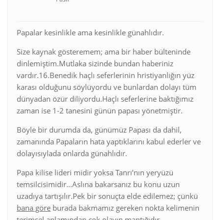
Papalar kesinlikle ama kesinlikle günahlıdır.
Size kaynak gösteremem; ama bir haber bülteninde
dinlemiştim.Mutlaka sizinde bundan haberiniz
vardır.16.Benedik haçlı seferlerinin hristiyanlığın yüz
karası olduğunu söylüyordu ve bunlardan dolayı tüm
dünyadan özür diliyordu.Haçlı seferlerine baktığımız
zaman ise 1-2 tanesini günün papası yönetmiştir.
Böyle bir durumda da, günümüz Papası da dahil,
zamanında Papaların hata yaptıklarını kabul ederler ve
dolayısıylada onlarda günahlıdır.
Papa kilise lideri midir yoksa Tanrı’nın yeryüzü
temsilcisimidir…Aslına bakarsanız bu konu uzun
uzadıya tartışılır.Pek bir sonuçta elde edilemez; çünkü
bana göre
burada bakmamız gereken nokta kelimenin
terimsel anlamından çok olayın mantığıdır.