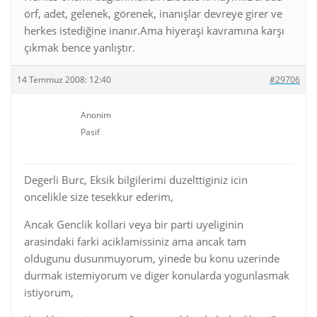
örf, adet, gelenek, görenek, inanışlar devreye girer ve
herkes istediğine inanır.Ama hiyeraşi kavramına karşı
çıkmak bence yanlıştır.
14 Temmuz 2008: 12:40
#29706
Anonim
Pasif
Degerli Burc, Eksik bilgilerimi duzelttiginiz icin
oncelikle size tesekkur ederim,
Ancak Genclik kollari veya bir parti uyeliginin
arasindaki farki aciklamissiniz ama ancak tam
oldugunu dusunmuyorum, yinede bu konu uzerinde
durmak istemiyorum ve diger konularda yogunlasmak
istiyorum,