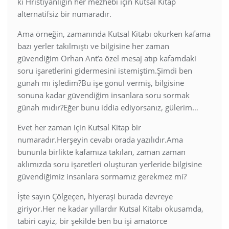
ki Hristiyanlığın her mezhebi için Kutsal Kitap
alternatifsiz bir numaradır.
Ama örneğin, zamanında Kutsal Kitabı okurken kafama
bazı yerler takılmıştı ve bilgisine her zaman
güvendiğim Orhan Ant’a özel mesaj atıp kafamdaki
soru işaretlerini gidermesini istemiştim.Şimdi ben
günah mı işledim?Bu işe gönül vermiş, bilgisine
sonuna kadar güvendiğim insanlara soru sormak
günah mıdır?Eğer bunu iddia ediyorsanız, gülerim…
Evet her zaman için Kutsal Kitap bir
numaradır.Herşeyin cevabı orada yazılıdır.Ama
bununla birlikte kafamıza takılan, zaman zaman
aklımızda soru işaretleri oluşturan yerleride bilgisine
güvendiğimiz insanlara sormamız gerekmez mi?
İşte sayın Çölgeçen, hiyeraşi burada devreye
giriyor.Her ne kadar yıllardır Kutsal Kitabı okusamda,
tabiri cayiz, bir şekilde ben bu işi amatörce