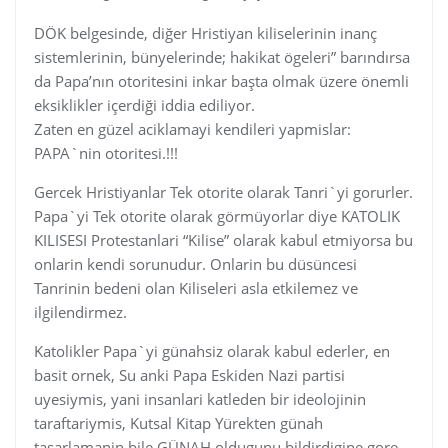
DÖK belgesinde, diğer Hristiyan kiliselerinin inanç
sistemlerinin, bünyelerinde; hakikat ögeleri” barındırsa
da Papa’nın otoritesini inkar başta olmak üzere önemli
eksiklikler içerdiği iddia ediliyor.
Zaten en güzel aciklamayi kendileri yapmislar:
PAPA`nin otoritesi.!!!
Gercek Hristiyanlar Tek otorite olarak Tanri`yi gorurler.
Papa`yi Tek otorite olarak görmüyorlar diye KATOLIK
KILISESI Protestanlari “Kilise” olarak kabul etmiyorsa bu
onlarin kendi sorunudur. Onlarin bu düsüncesi
Tanrinin bedeni olan Kiliseleri asla etkilemez ve
ilgilendirmez.
Katolikler Papa`yi günahsiz olarak kabul ederler, en
basit ornek, Su anki Papa Eskiden Nazi partisi
uyesiymis, yani insanlari katleden bir ideolojinin
taraftariymis, Kutsal Kitap Yürekten günah
tasarlamanin bile GÜNAH oldugunu bildirdigine gore,