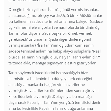
Örneğin bizim yıllardır İslam’a gönül vermiş insanlara
anlatamadığımız bir şey vardır.Üçlü birlik.Müslümanlar
bu kelimenin
sadece
terimsel anlamına bakıyor (sadece
üç kelimesini ele alıyorlar) ve nasıl olurda bir dinin üç
Tanrısı olur diyorlar.Yada başka bir örnek vermek
gerekirse.Müslümanlar (yada diğer dinlere gönül
vermiş insanlar) “İsa Tanrı’nın oğludur” cümlesinin
sadece terimsel anlamına bakıp alaycı üsluplarla “Nasıl
olurda İsa Tanrı’nın oğlu olur, ne yani Tanrı evlimidir?”
tarzında akla, mantığa sığmayan eleştiri getiriyorlar…
Tanrı söylemek istediklerini İsa aracılığıyla bize
iletmiştir.İsa bedeninin bu dünyayı terk edeceğini
anladığı zamanlarda ise görevini havarilerine
vermiştir.Havalariler ise ölümlerinden sonra görevini
kilise liderlerine vermiştir.Dolayısıyla bu mantığa
dayanarak Papa için Tanrı’nın yer yüzü temsilcisi denir;
ama bu kesinlikle Papa’nın Tanrı olduğu anlamına