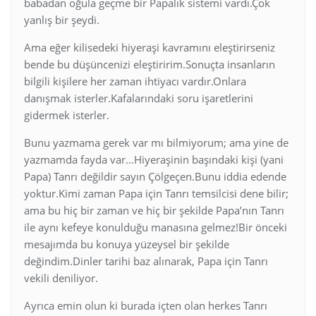
babadan oğula geçme bir Papalık sistemi vardı.Çok
yanlış bir şeydi.
Ama eğer kilisedeki hiyeraşi kavramını eleştirirseniz
bende bu düşüncenizi eleştiririm.Sonuçta insanların
bilgili kişilere her zaman ihtiyacı vardır.Onlara
danışmak isterler.Kafalarındaki soru işaretlerini
gidermek isterler.
Bunu yazmama gerek var mı bilmiyorum; ama yine de
yazmamda fayda var…Hiyeraşinin başındaki kişi (yani
Papa) Tanrı değildir sayın Çölgeçen.Bunu iddia edende
yoktur.Kimi zaman Papa için Tanrı temsilcisi dene bilir;
ama bu hiç bir zaman ve hiç bir şekilde Papa’nın Tanrı
ile aynı kefeye konulduğu manasına gelmez!Bir önceki
mesajımda bu konuya yüzeysel bir şekilde
değindim.Dinler tarihi baz alınarak, Papa için Tanrı
vekili deniliyor.
Ayrıca emin olun ki burada içten olan herkes Tanrı