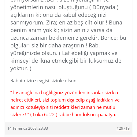
yönetimlerin nasıl oluştuğunu ( Dünyada )
açıklarım ki; onu da kabul edeceğinizi
sanmıyorum. Zira; en az beş cilt olur ! Buna
benim anım yok ki; sizin anınız varsa da
uzunca zaman beklemeniz gerekir. Bence; bu
olguları siz bir daha araştırın ! Rab,
yüreğinizde olsun. ( Laf ebeliği yapmak ve
kimseyi de ikna etmek gibi bir lüksümüz de
yoktur. )
Rabbimizin sevgisi sizinle olsun.
” İnsanoğlu’na bağlılığınız yüzünden insanlar sizden
nefret ettikleri, sizi toplum dışı edip aşağıladıkları ve
adınızı kötüleyip sizi reddettikleri zaman ne mutlu
sizlere ! ” ( Luka 6: 22 ) rabbe hamdolsun :papatya:
14 Temmuz 2008: 23:33
#29719