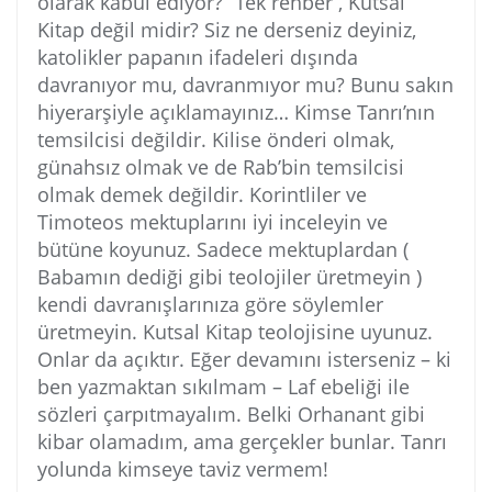
olarak kabul ediyor?” Tek rehber , Kutsal
Kitap değil midir? Siz ne derseniz deyiniz,
katolikler papanın ifadeleri dışında
davranıyor mu, davranmıyor mu? Bunu sakın
hiyerarşiyle açıklamayınız… Kimse Tanrı’nın
temsilcisi değildir. Kilise önderi olmak,
günahsız olmak ve de Rab’bin temsilcisi
olmak demek değildir. Korintliler ve
Timoteos mektuplarını iyi inceleyin ve
bütüne koyunuz. Sadece mektuplardan (
Babamın dediği gibi teolojiler üretmeyin )
kendi davranışlarınıza göre söylemler
üretmeyin. Kutsal Kitap teolojisine uyunuz.
Onlar da açıktır. Eğer devamını isterseniz – ki
ben yazmaktan sıkılmam – Laf ebeliği ile
sözleri çarpıtmayalım. Belki Orhanant gibi
kibar olamadım, ama gerçekler bunlar. Tanrı
yolunda kimseye taviz vermem!