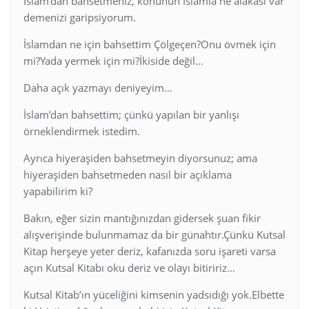
İslam’dan bahsetmeniz, konunun İslamla ne alakası var
demenizi garipsiyorum.
İslamdan ne için bahsettim Çölgeçen?Onu övmek için
mi?Yada yermek için mi?İkiside değil…
Daha açık yazmayı deniyeyim…
İslam’dan bahsettim; çünkü yapılan bir yanlışı
örneklendirmek istedim.
Ayrıca hiyeraşiden bahsetmeyin diyorsunuz; ama
hiyeraşiden bahsetmeden nasıl bir açıklama
yapabilirim ki?
Bakın, eğer sizin mantığınızdan gidersek şuan fikir
alışverişinde bulunmamaz da bir günahtır.Çünkü Kutsal
Kitap herşeye yeter deriz, kafanızda soru işareti varsa
açın Kutsal Kitabı oku deriz ve olayı bitiririz…
Kutsal Kitab’ın yüceliğini kimsenin yadsıdığı yok.Elbette