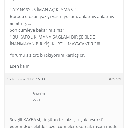
” ATANASYUS İMAN AÇIKLAMASI ”
Burada o uzun yazıyı yazmıyorum. anlatmış anlatmış
anlatmış….
Son cümleye bakar mısınız?
” BU KATOLİK İMANA SAĞLAM BİR ŞEKİLDE
İNANMAYAN BİR KİŞİ KURTULMAYACAKTIR ” !!!
Yorumu sizlere bırakıyorum kardeşler.
Esen kalın.
15 Temmuz 2008: 15:03
#29721
Anonim
Pasif
Sevgili KAYRAM, düşünceleriniz için çok teşekkür
ederim.Bu şekilde güzel cümleler okumak insanı mutlu