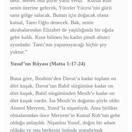
dedi. Melek ona şöyle yanıt verdi: “Kutsal Ruh
senin üzerine gelecek, Yüceler Yücesi’nin gücü
sana gölge salacak. Bunun için doğacak olana
kutsal, Tanrı Oğlu denecek. Bak, senin
akrabalarından Elizabet de yaşlılığında bir oğula
gebe kaldı. Kısır bilinen bu kadın şimdi altıncı
ayındadır. Tanrı’nın yapamayacağı hiçbir şey
yoktur.”
Yusuf’un Rüyası (Matta 1:17-24)
Buna göre, İbrahim’den Davut’a kadar toplam on
dört kuşak, Davut’tan Babil sürgününe kadar on
dört kuşak, Babil sürgününden Mesih’e kadar on
dört kuşak vardır. İsa Mesih’in doğumu şöyle oldu:
Annesi Meryem, Yusuf’la nişanlıydı. Ama birlikte
olmalarından önce Meryem’in Kutsal Ruh’tan gebe
olduğu anlaşıldı. Nişanlısı Yusuf, doğru bir adam
olduğu ve onu herkesin önünde utandırmak