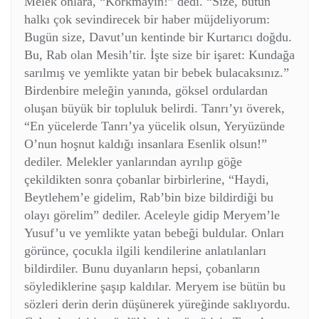
Melek onlara, “Korkmayın!” dedi. “Size, bütün
halkı çok sevindirecek bir haber müjdeliyorum:
Bugün size, Davut’un kentinde bir Kurtarıcı doğdu.
Bu, Rab olan Mesih’tir. İşte size bir işaret: Kundağa
sarılmış ve yemlikte yatan bir bebek bulacaksınız.”
Birdenbire meleğin yanında, göksel ordulardan
oluşan büyük bir topluluk belirdi. Tanrı’yı överek,
“En yücelerde Tanrı’ya yücelik olsun, Yeryüzünde
O’nun hoşnut kaldığı insanlara Esenlik olsun!”
dediler. Melekler yanlarından ayrılıp göğe
çekildikten sonra çobanlar birbirlerine, “Haydi,
Beytlehem’e gidelim, Rab’bin bize bildirdiği bu
olayı görelim” dediler. Aceleyle gidip Meryem’le
Yusuf’u ve yemlikte yatan bebeği buldular. Onları
görünce, çocukla ilgili kendilerine anlatılanları
bildirdiler. Bunu duyanların hepsi, çobanların
söylediklerine şaşıp kaldılar. Meryem ise bütün bu
sözleri derin derin düşünerek yüreğinde saklıyordu.