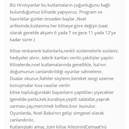
Biz Hrıstıyanlar bu kutlamaların çoğunluğunu bağlı
bulunduğumuz kilisede yapıyoruz. Program ve
hazırlıklar günler önceden başlar ,Noel
arifesinde,kutlanma her kiliseye göre değişir.(saat
olarak genelde akşam 6 yada 7 ve gece 11 yada 12’ye
kadar sürer.)
Kilise renkarenk balonlarla,renkli süslemelerle süslenir,
hediyeler alınır, tebrik kartları verilir,çekilişler yapılır.
Kiliselerde,noel kutlamalarında genellikle, İsa’nın
doğumunun canlandırıldığı oyunlar sahnelenir,
Dualar okunur,İlahiler söylenir,bereket sevgi üzerine
konuşmalar kısa vaazlar verilir
kilise topluluğundaki bayanların yaptıkları yiyecekler
(genelde pasta,kek,kurabiye,çeşitli salatalar,yaprak
sarması,çay,mercimek köftesi,kısır )sunulur.
Oyunlarda, Noel Baba’nın gelişi simgesel olarak
canlandırılır,
Kutlanıştaki amaç ,tüm kilise Ailesinin(Cemaat’in)