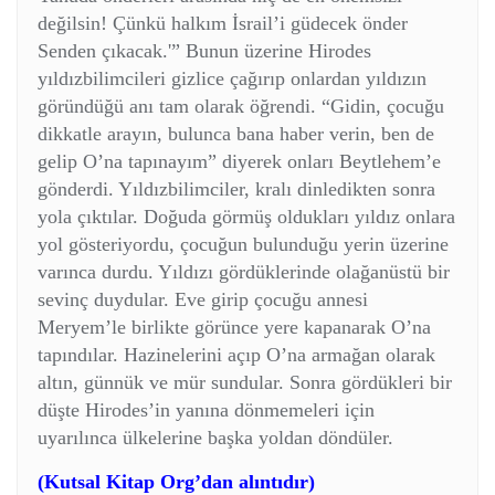
değilsin! Çünkü halkım İsrail’i güdecek önder
Senden çıkacak.'” Bunun üzerine Hirodes
yıldızbilimcileri gizlice çağırıp onlardan yıldızın
göründüğü anı tam olarak öğrendi. “Gidin, çocuğu
dikkatle arayın, bulunca bana haber verin, ben de
gelip O’na tapınayım” diyerek onları Beytlehem’e
gönderdi. Yıldızbilimciler, kralı dinledikten sonra
yola çıktılar. Doğuda görmüş oldukları yıldız onlara
yol gösteriyordu, çocuğun bulunduğu yerin üzerine
varınca durdu. Yıldızı gördüklerinde olağanüstü bir
sevinç duydular. Eve girip çocuğu annesi
Meryem’le birlikte görünce yere kapanarak O’na
tapındılar. Hazinelerini açıp O’na armağan olarak
altın, günnük ve mür sundular. Sonra gördükleri bir
düşte Hirodes’in yanına dönmemeleri için
uyarılınca ülkelerine başka yoldan döndüler.
(Kutsal Kitap Org’dan alıntıdır)