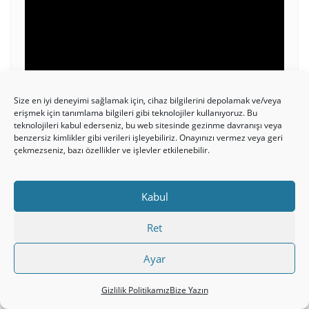
oynatıcı
Size en iyi deneyimi sağlamak için, cihaz bilgilerini depolamak ve/veya
erişmek için tanımlama bilgileri gibi teknolojiler kullanıyoruz. Bu
00:00
10:32
teknolojileri kabul ederseniz, bu web sitesinde gezinme davranışı veya
benzersiz kimlikler gibi verileri işleyebiliriz. Onayınızı vermez veya geri
çekmezseniz, bazı özellikler ve işlevler etkilenebilir.
ELÇILERIN İŞLERI 20 – PAVLUS’UN 3.
Kabul
MISYON YOLCULUĞU – EFES,
TRUVA, MAKEDONYA
Ret
Ayar
Gizlilik Politikamız
Bize Yazın