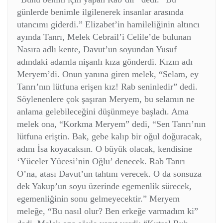
günlerde benimle ilgilenerek insanlar arasında
utancımı giderdi.” Elizabet’in hamileliğinin altıncı
ayında Tanrı, Melek Cebrail’i Celile’de bulunan
Nasıra adlı kente, Davut’un soyundan Yusuf
adındaki adamla nişanlı kıza gönderdi. Kızın adı
Meryem’di. Onun yanına giren melek, “Selam, ey
Tanrı’nın lütfuna erişen kız! Rab seninledir” dedi.
Söylenenlere çok şaşıran Meryem, bu selamın ne
anlama gelebileceğini düşünmeye başladı. Ama
melek ona, “Korkma Meryem” dedi, “Sen Tanrı’nın
lütfuna eriştin. Bak, gebe kalıp bir oğul doğuracak,
adını İsa koyacaksın. O büyük olacak, kendisine
‘Yüceler Yücesi’nin Oğlu’ denecek. Rab Tanrı
O’na, atası Davut’un tahtını verecek. O da sonsuza
dek Yakup’un soyu üzerinde egemenlik sürecek,
egemenliğinin sonu gelmeyecektir.” Meryem
meleğe, “Bu nasıl olur? Ben erkeğe varmadım ki”