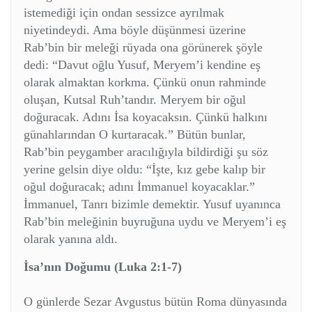
istemediği için ondan sessizce ayrılmak
niyetindeydi. Ama böyle düşünmesi üzerine
Rab’bin bir meleği rüyada ona görünerek şöyle
dedi: “Davut oğlu Yusuf, Meryem’i kendine eş
olarak almaktan korkma. Çünkü onun rahminde
oluşan, Kutsal Ruh’tandır. Meryem bir oğul
doğuracak. Adını İsa koyacaksın. Çünkü halkını
günahlarından O kurtaracak.” Bütün bunlar,
Rab’bin peygamber aracılığıyla bildirdiği şu söz
yerine gelsin diye oldu: “İşte, kız gebe kalıp bir
oğul doğuracak; adını İmmanuel koyacaklar.”
İmmanuel, Tanrı bizimle demektir. Yusuf uyanınca
Rab’bin meleğinin buyruğuna uydu ve Meryem’i eş
olarak yanına aldı.
İsa’nın Doğumu (Luka 2:1-7)
O günlerde Sezar Avgustus bütün Roma dünyasında