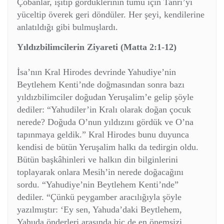
Çobanlar, işitip gördüklerinin tümü için Tanrı’yı
yüceltip överek geri döndüler. Her şeyi, kendilerine
anlatıldığı gibi bulmuşlardı.
Yıldızbilimcilerin Ziyareti (Matta 2:1-12)
İsa’nın Kral Hirodes devrinde Yahudiye’nin
Beytlehem Kenti’nde doğmasından sonra bazı
yıldızbilimciler doğudan Yeruşalim’e gelip şöyle
dediler: “Yahudiler’in Kralı olarak doğan çocuk
nerede? Doğuda O’nun yıldızını gördük ve O’na
tapınmaya geldik.” Kral Hirodes bunu duyunca
kendisi de bütün Yeruşalim halkı da tedirgin oldu.
Bütün başkâhinleri ve halkın din bilginlerini
toplayarak onlara Mesih’in nerede doğacağını
sordu. “Yahudiye’nin Beytlehem Kenti’nde”
dediler. “Çünkü peygamber aracılığıyla şöyle
yazılmıştır: ‘Ey sen, Yahuda’daki Beytlehem,
Yahuda önderleri arasında hiç de en önemsizi