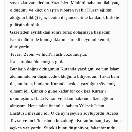
soysuzlar var” dedim. Yazı İşleri Müdürü babamın ilahiyatçı
olduğunu ve küçük yaştan itibaren iyi bir Kuran eğitimi
aldığımı bildiği için, benim düşüncelerime katılarak birlikte
gülüşüp durduk.
Gazeteden ayrıldıktan sonra biraz dolaşmaya başladım.
Fakat müdür ile konuştuklarım sürekli beynimi kemirip
duruyordu:
Tevrat, Zebur ve İncil’in aslı bozulmuştur,
İsa çarmıhta ölmemiştir, gibi.
Bunların doğru olduğunun Kuranda yazdığını ve tüm İslam
alemininde bu düşüncede olduğunu biliyordum. Fakat beni
düşündüren, bunların Kuranda açıkca yazdığını söylemiş
olmam idi. Çünkü o güne kadar bir çok kez Kuran’ı
okumuştum. Hatta Kuran ve İslam hakkında özel eğitim
almıştım. Hepsinden önemlisi babam Yüksek İslam
Enstitüsü mezunu idi. O da aynı şeyleri söylüyordu. Acaba
Tevrat ve İncil’in aslının bozulduğu Kuran’ın hangi ayetinde
açıkca yazıyordu. Sürekli bunu düşünüyor, fakat bir türlü