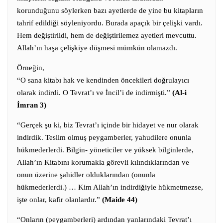
korunduğunu söylerken bazı ayetlerde de yine bu kitapların
tahrif edildiği söyleniyordu. Burada apaçık bir çelişki vardı.
Hem değiştirildi, hem de değiştirilemez ayetleri mevcuttu.
Allah’ın haşa çelişkiye düşmesi mümkün olamazdı.
Örneğin,
“O sana kitabı hak ve kendinden öncekileri doğrulayıcı
olarak indirdi.
O Tevrat’ı ve İncil’i de indirmişti.”
(Al-i
İmran 3)
“Gerçek şu ki, biz Tevrat’ı içinde bir hidayet ve nur olarak
indirdik. Teslim olmuş peygamberler, yahudilere onunla
hükmederlerdi. Bilgin- yöneticiler ve yüksek bilginlerde,
Allah’ın Kitabını korumakla görevli kılındıklarından ve
onun üzerine şahidler olduklarından (onunla
hükmederlerdi.) … Kim Allah’ın indirdiğiyle hükmetmezse,
işte onlar, kafir olanlardır.”
(Maide 44)
“Onların (peygamberleri) ardından yanlarındaki Tevrat’ı