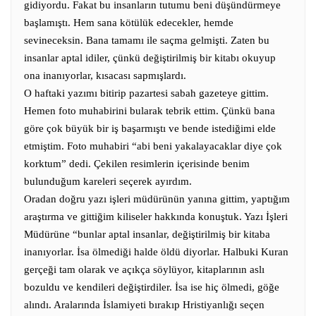
gidiyordu. Fakat bu insanların tutumu beni düşündürmeye
başlamıştı.
Hem sana kötülük edecekler, hemde
sevineceksin.
Bana tamamı ile saçma gelmişti. Zaten bu
insanlar aptal idiler, çünkü değiştirilmiş bir kitabı okuyup
ona inanıyorlar, kısacası sapmışlardı.
O haftaki yazımı bitirip pazartesi sabah gazeteye gittim.
Hemen foto muhabirini bularak tebrik ettim. Çünkü bana
göre çok büyük bir iş başarmıştı ve bende istediğimi elde
etmiştim. Foto muhabiri “abi beni yakalayacaklar diye çok
korktum” dedi. Çekilen resimlerin içerisinde benim
bulunduğum kareleri seçerek ayırdım.
Oradan doğru yazı işleri müdürünün yanına gittim, yaptığım
araştırma ve gittiğim kiliseler hakkında konuştuk. Yazı İşleri
Müdürüne “bunlar aptal insanlar, değiştirilmiş bir kitaba
inanıyorlar. İsa ölmediği halde öldü diyorlar. Halbuki Kuran
gerçeği tam olarak ve açıkça söylüyor, kitaplarının aslı
bozuldu ve kendileri değiştirdiler. İsa ise hiç ölmedi, göğe
alındı. Aralarında İslamiyeti bırakıp Hristiyanlığı seçen