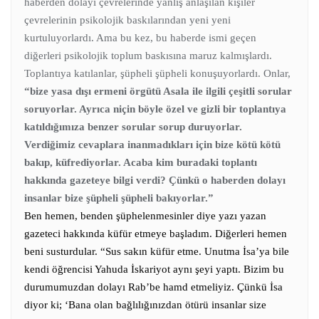
haberden dolayı çevrelerinde yanlış anlaşılan kişiler
çevrelerinin psikolojik baskılarından yeni yeni
kurtuluyorlardı. Ama bu kez, bu haberde ismi geçen
diğerleri psikolojik toplum baskısına maruz kalmışlardı.
Toplantıya katılanlar, şüpheli şüpheli konuşuyorlardı. Onlar,
“bize yasa dışı ermeni örgütü Asala ile ilgili çeşitli sorular
soruyorlar. Ayrıca niçin böyle özel ve gizli bir toplantıya
katıldığımıza benzer sorular sorup duruyorlar.
Verdiğimiz cevaplara inanmadıkları için bize kötü kötü
bakıp, küfrediyorlar. Acaba kim buradaki toplantı
hakkında gazeteye bilgi verdi? Çünkü o haberden dolayı
insanlar bize şüpheli şüpheli bakıyorlar.”
Ben hemen, benden şüphelenmesinler diye yazı yazan
gazeteci hakkında küfür etmeye başladım.
Diğerleri hemen
beni susturdular.
“Sus sakın küfür etme. Unutma İsa’ya bile
kendi öğrencisi Yahuda İskariyot aynı şeyi yaptı. Bizim bu
durumumuzdan dolayı Rab’be hamd etmeliyiz. Çünkü İsa
diyor ki; ‘Bana olan bağlılığınızdan ötürü insanlar size