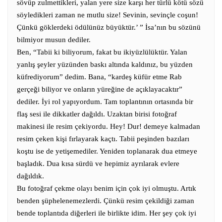
sövüp zulmettikleri, yalan yere size karşı her türlü kötü sözü
söyledikleri zaman ne mutlu size!
Sevinin, sevinçle coşun!
Çünkü göklerdeki ödülünüz büyüktür.’ ” İsa’nın bu sözünü
bilmiyor musun dediler.
Ben, “Tabii ki biliyorum, fakat bu ikiyüzlülüktür. Yalan
yanlış şeyler yüzünden baskı altında kaldınız, bu yüzden
küfrediyorum” dedim. Bana, “kardeş küfür etme Rab
gerçeği biliyor ve onların yüreğine de açıklayacaktır”
dediler. İyi rol yapıyordum. Tam toplantının ortasında bir
flaş sesi ile dikkatler dağıldı. Uzaktan birisi fotoğraf
makinesi ile resim çekiyordu. Hey! Dur! demeye kalmadan
resim çeken kişi fırlayarak kaçtı. Tabii peşinden bazıları
koştu ise de yetişemediler. Yeniden toplanarak dua etmeye
başladık. Dua kısa sürdü ve hepimiz ayrılarak evlere
dağıldık.
Bu fotoğraf çekme olayı benim için çok iyi olmuştu.
Artık
benden şüphelenemezlerdi. Çünkü resim çekildiği zaman
bende toplantıda diğerleri ile birlikte idim. Her şey çok iyi