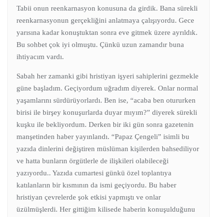
Tabii onun reenkarnasyon konusuna da girdik. Bana sürekli
reenkarnasyonun gerçekliğini anlatmaya çalışıyordu. Gece
yarısına kadar konuştuktan sonra eve gitmek üzere ayrıldık.
Bu sohbet çok iyi olmuştu. Çünkü uzun zamandır buna
ihtiyacım vardı.
Sabah her zamanki gibi hristiyan işyeri sahiplerini gezmekle
güne başladım. Geçiyordum uğradım diyerek. Onlar normal
yaşamlarını sürdürüyorlardı. Ben ise, “acaba ben otururken
birisi ile birşey konuşurlarda duyar mıyım?” diyerek sürekli
kuşku ile bekliyordum. Derken bir iki gün sonra gazetenin
manşetinden haber yayınlandı. “Papaz Çengeli” isimli bu
yazıda dinlerini değiştiren müslüman kişilerden bahsediliyor
ve hatta bunların örgütlerle de ilişkileri olabileceği
yazıyordu.. Yazıda cumartesi günkü özel toplantıya
katılanların bir kısmının da ismi geçiyordu. Bu haber
hristiyan çevrelerde şok etkisi yapmıştı ve onlar
üzülmüşlerdi. Her gittiğim kilisede haberin konuşulduğunu