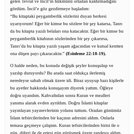
gelen Tevrat ve İncil’in hükmünü ortadan kaldırmadığını
gördüm. İncil’e göz gezdirmeye başladım:
“Bu kitaptaki peygamberlik sözlerini duyan herkesi
uyarıyorum! Eğer bir kimse bu sözlere bir şey katarsa, Tanrı
da bu kitapta yazılı belaları ona katacaktır. Eğer bir kimse bu
peygamberlik kitabının sözlerinden bir şey çıkarırsa,
Tanrı’da bu kitapta yazılı yaşam ağacından ve kutsal kentten
ona düşen payı çıkaracaktır.”
(Esinleme 22:18-19).
O halde neden, bu konuda değişik şey
ler konuşulup ve
yazılıp duruyordu? Bu arada saat oldukça ilerlemiş
neredeyse sabah olmak üzere idi. Biraz uyuyup bazı kişilerle
bu ayetler hakkında konuşayım diyerek yattım. Öğleye
doğru uyandım. Kahvaltıdan sonra Kuran ve mealleri
yanıma alarak evden ayrıldım. Doğru İslami kitaplar
yayınlayan yayınevlerinin yolunu tuttum. Oradan günümüz
İslam tefsircilerinden bir kaçının adresini aldım. Onlarla
temasa geçmeye çalıştım. Kuran tefsircilerinden birisi ile o
gün, diğeri ile de ertesi gün görüşmek üzere randevu aldım.