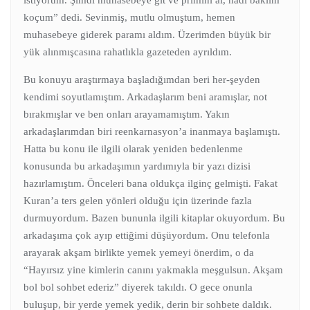
koçum” dedi. Sevinmiş, mutlu olmuştum, hemen
muhasebeye giderek paramı aldım. Üzerimden büyük bir
yük alınmışcasına rahatlıkla gazeteden ayrıldım.
Bu konuyu araştırmaya başladığımdan beri her-şeyden
kendimi soyutlamıştım. Arkadaşlarım beni aramışlar, not
bırakmışlar ve ben onları arayamamıştım. Yakın
arkadaşlarımdan biri reenkarnasyon’a inanmaya başlamıştı.
Hatta bu konu ile ilgili olarak yeniden bedenlenme
konusunda bu arkadaşımın yardımıyla bir yazı dizisi
hazırlamıştım. Önceleri bana oldukça ilginç gelmişti. Fakat
Kuran’a ters gelen yönleri olduğu için üzerinde fazla
durmuyordum. Bazen bununla ilgili kitaplar okuyordum. Bu
arkadaşıma çok ayıp ettiğimi düşüyordum. Onu telefonla
arayarak akşam birlikte yemek yemeyi önerdim, o da
“Hayırsız yine kimlerin canını yakmakla meşgulsun. Akşam
bol bol sohbet ederiz” diyerek takıldı. O gece onunla
buluşup, bir yerde yemek yedik, derin bir sohbete daldık.