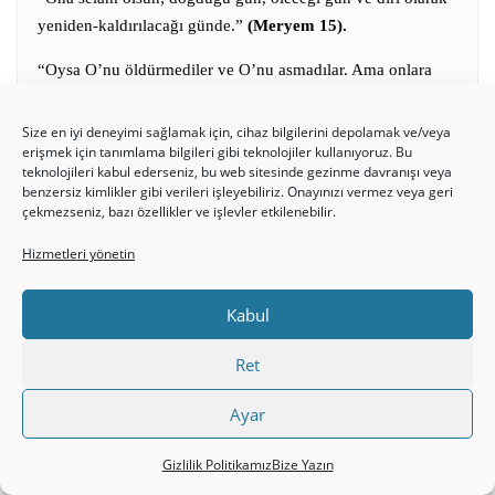
yeniden-kaldırılacağı günde.”
(Meryem 15).
“Oysa O’nu öldürmediler ve O’nu asmadılar. Ama onlara
O’nun benzeri gösterildi…..O’nu kesin olarak öldürmediler.
… Allah O’nu kendine yükseltti.”
(Nisa 157-158).
Size en iyi deneyimi sağlamak için, cihaz bilgilerini depolamak ve/veya
erişmek için tanımlama bilgileri gibi teknolojiler kullanıyoruz. Bu
“Nerede olursam (olayım,) beni kutlu kıldı ve hayat
teknolojileri kabul ederseniz, bu web sitesinde gezinme davranışı veya
benzersiz kimlikler gibi verileri işleyebiliriz. Onayınızı vermez veya geri
sürdüğüm müddetçe bana namazı ve zekatı vasiyet (emr)
çekmezseniz, bazı özellikler ve işlevler etkilenebilir.
etti.”
(Meryem 31).
Hizmetleri yönetin
“Eğer İsa peygamber ölmeden göğe yükseldi ise gökte
zekatı kime veriyordu? Orada fakir müslümanlar vardı da,
Kabul
İsa Peygamber zekatını onlara mı veriyordu?.. Yok eğer hala
yeryüzünde ve yaşıyorsa nerede ve zekatı kime veriyor?”
Ret
diye düşünmeye başladım. Ama O’nun yeryüzünde
olmadığına, zekat da vermediğini kabul edersem gerçekten
Ayar
ölmüş olduğuna inanmam gerekiyordu.
Gizlilik Politikamız
Bize Yazın
Artık çıldırmak noktasına gelmiştim. Araştırdıkca yeni şeyler