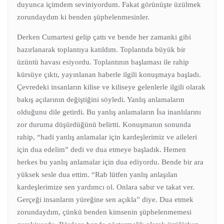
duyunca içimdem seviniyordum. Fakat görünüşte üzülmek
zorundaydım ki benden şüphelenmesinler.
Derken Cumartesi gelip çattı ve bende her zamanki gibi
hazırlanarak toplantıya katıldım. Toplantıda büyük bir
üzüntü havası esiyordu. Toplantının başlaması ile rahip
kürsüye çıktı, yayınlanan haberle ilgili konuşmaya başladı.
Çevredeki insanların kilise ve kiliseye gelenlerle ilgili olarak
bakış açılarının değiştiğini söyledi. Yanlış anlamaların
olduğunu dile getirdi. Bu yanlış anlamaların İsa inanlılarını
zor duruma düşürdüğünü belirtti. Konuşmanın sonunda
rahip, “hadi yanlış anlamalar için kardeşlerimiz ve aileleri
için dua edelim” dedi ve dua etmeye başladık. Hemen
herkes bu yanlış anlamalar için dua ediyordu. Bende bir ara
yüksek sesle dua ettim. “Rab lütfen yanlış anlaşılan
kardeşlerimize sen yardımcı ol. Onlara sabır ve takat ver.
Gerçeği insanların yüreğine sen açıkla” diye. Dua etmek
zorundaydım, çünkü benden kimsenin şüphelenmemesi