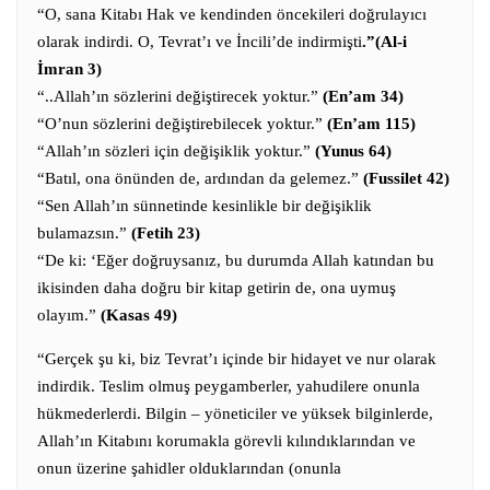
“O, sana Kitabı Hak ve kendinden öncekileri doğrulayıcı
olarak indirdi.
O, Tevrat’ı ve İncili’de indirmişti
.”(Al-i
İmran 3)
“..Allah’ın sözlerini değiştirecek yoktur.”
(En’am 34)
“O’nun sözlerini değiştirebilecek yoktur.”
(En’am 115)
“Allah’ın sözleri için değişiklik yoktur.”
(Yunus 64)
“Batıl, ona önünden de, ardından da gelemez.”
(Fussilet 42)
“Sen Allah’ın sünnetinde kesinlikle bir değişiklik
bulamazsın.”
(Fetih 23)
“De ki: ‘Eğer doğruysanız, bu durumda Allah katından bu
ikisinden daha doğru bir kitap getirin de, ona uymuş
olayım.”
(Kasas 49)
“Gerçek şu ki, biz Tevrat’ı içinde bir hidayet ve nur olarak
indirdik. Teslim olmuş peygamberler, yahudilere onunla
hükmederlerdi. Bilgin – yöneticiler ve yüksek bilginlerde,
Allah’ın Kitabını korumakla görevli kılındıklarından ve
onun üzerine şahidler olduklarından (onunla