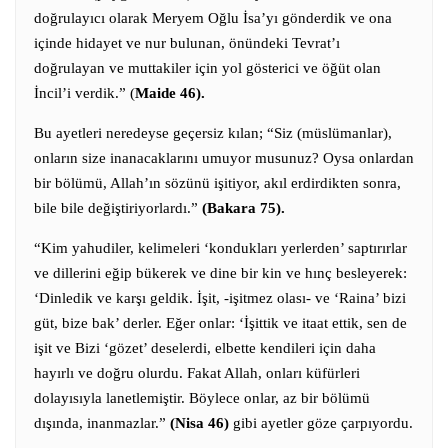
doğrulayıcı olarak Meryem Oğlu İsa’yı gönderdik ve ona
içinde hidayet ve nur bulunan, önündeki Tevrat’ı
doğrulayan ve muttakiler için yol gösterici ve öğüt olan
İncil’i verdik.” (
Maide 46).
Bu ayetleri neredeyse geçersiz kılan; “Siz (müslümanlar),
onların size inanacaklarını umuyor musunuz? Oysa onlardan
bir bölümü, Allah’ın sözünü işitiyor, akıl erdirdikten sonra,
bile bile değiştiriyorlardı.”
(Bakara 75).
“Kim yahudiler, kelimeleri ‘kondukları yerlerden’ saptırırlar
ve dillerini eğip bükerek ve dine bir kin ve hınç besleyerek:
‘Dinledik ve karşı geldik. İşit, -işitmez olası- ve ‘Raina’ bizi
güt, bize bak’ derler. Eğer onlar: ‘İşittik ve itaat ettik, sen de
işit ve Bizi ‘gözet’ deselerdi, elbette kendileri için daha
hayırlı ve doğru olurdu. Fakat Allah, onları küfürleri
dolayısıyla lanetlemiştir. Böylece onlar, az bir bölümü
dışında, inanmazlar.”
(Nisa 46)
gibi ayetler göze çarpıyordu.