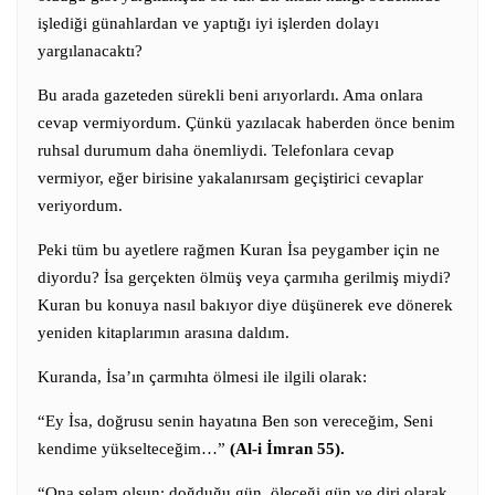
işlediği günahlardan ve yaptığı iyi işlerden dolayı
yargılanacaktı?
Bu arada gazeteden sürekli beni arıyorlardı. Ama onlara
cevap vermiyordum. Çünkü yazılacak haberden önce benim
ruhsal durumum daha önemliydi. Telefonlara cevap
vermiyor, eğer birisine yakalanırsam geçiştirici cevaplar
veriyordum.
Peki tüm bu ayetlere rağmen Kuran İsa peygamber için ne
diyordu? İsa gerçekten ölmüş veya çarmıha gerilmiş miydi?
Kuran bu konuya nasıl bakıyor diye düşünerek eve dönerek
yeniden kitaplarımın arasına daldım.
Kuranda, İsa’ın çarmıhta ölmesi ile ilgili olarak:
“Ey İsa, doğrusu senin hayatına Ben son vereceğim, Seni
kendime yükselteceğim…”
(Al-i İmran 55).
“Ona selam olsun; doğduğu gün, öleceği gün ve diri olarak