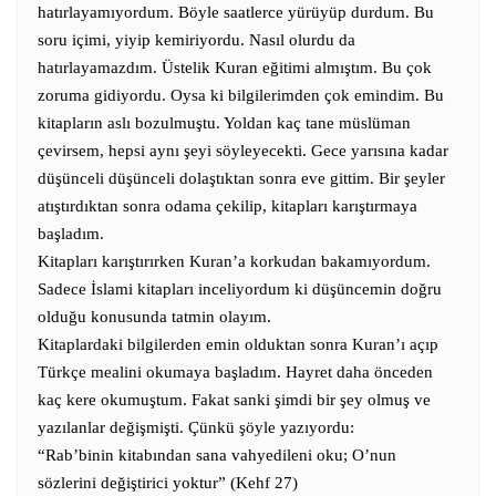
hatırlayamıyordum. Böyle saatlerce yürüyüp durdum. Bu
soru içimi, yiyip kemiriyordu. Nasıl olurdu da
hatırlayamazdım. Üstelik Kuran eğitimi almıştım. Bu çok
zoruma gidiyordu. Oysa ki bilgilerimden çok emindim. Bu
kitapların aslı bozulmuştu. Yoldan kaç tane müslüman
çevirsem, hepsi aynı şeyi söyleyecekti. Gece yarısına kadar
düşünceli düşünceli dolaştıktan sonra eve gittim. Bir şeyler
atıştırdıktan sonra odama çekilip, kitapları karıştırmaya
başladım.
Kitapları karıştırırken Kuran’a korkudan bakamıyordum.
Sadece İslami kitapları inceliyordum ki düşüncemin doğru
olduğu konusunda tatmin olayım.
Kitaplardaki bilgilerden emin olduktan sonra Kuran’ı açıp
Türkçe mealini okumaya başladım.
Hayret daha önceden
kaç kere okumuştum. Fakat sanki şimdi bir şey olmuş ve
yazılanlar değişmişti. Çünkü şöyle yazıyordu:
“Rab’binin kitabından sana vahyedileni oku; O’nun
sözlerini değiştirici yoktur” (Kehf 27)