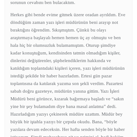
sorunun cevabını ben bulacaktım.
Herkes gibi bende evime gitmek üzere oradan ayrıldım. Eve
döndüğüm zaman yazı işleri müdürünün beni arayıp not
bıraktığını öğrendim. Sıkışmıştım. Çünkü bu olayı
araştırmaya başlayalı hemen hemen üç ay olmuştu ve ben
hala hiç bir olumsuzluk bulamamıştım. Oturup şimdiye
kadar konuştuğum, kendisinden tatmin olmadığım kişiler,
dinlerini değiştirenler, şüphelendiklerim hakkında ve
katıldığım toplantıdaki kişileri içeren, yazı işleri müdürünün
istediği şekilde bir haber hazırladım. Ertesi gün pazar
toplantısına da katılarak yazıma son şekli verdim. Pazartesi
sabah doğru gazeteye, müdürün yanına gittim. Yazı İşleri
Müdürü beni görünce, kızarak bağırmaya başladı ve “sakın
yine bir şey bulamadım diye bana masal anlatma” dedi.
Hazırladığım yazıyı çekinerek müdüre uzattım. Müdür bey
büyük bir iştahla yazıyı bir çırpıda okudu. Bana, “böyle
yazılara devam edeceksin. Her hafta senden böyle bir haber
istiyorum. Şimdi muhasebeye git ve primini al, hadi bakiim