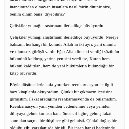
inancımızdan olmayan insanlara nasıl ‘sizin dininiz size,
benim dinim bana’ diyebiliriz?
Çelişkiler yumağı araştırmam ilerledikçe büyüyordu.
Çelişkiler yumağı araştırmam ilerledikçe büyüyordu. Nereye
baksam, herhangi bir konuda Allah’ın iki ayrı, yani olumlu
ve olumsuz görüşü vardı. Eğer Allah önceki verdiği sözünün
hükmünü kaldırıp, yerine yenisini verdi ise, Kuran hem
hükmü kaldırılan, hem de yeni hükümlerin bulunduğu bir
kitap oluyordu.
Böyle düşüncelerle kafa yorarken reenkarnasyon ile ilgili
bazı kitaplarda okuyordum. Çünkü bir çıkmazın içerisine
girmiştim. Fakat aradığımı reenkarnasyonda da bulamadım.
Reenkarnasyon yani yeniden bedenlenme veya yeniden
dünyaya gelme konusu bana önceleri ilginç gelmiş fakat
sonradan saçma bir düşünce gibi gelmişti. Çünkü doğuş bir
olduğu gibi yargılanışda bir idi. Bir insan hangi bedeninde