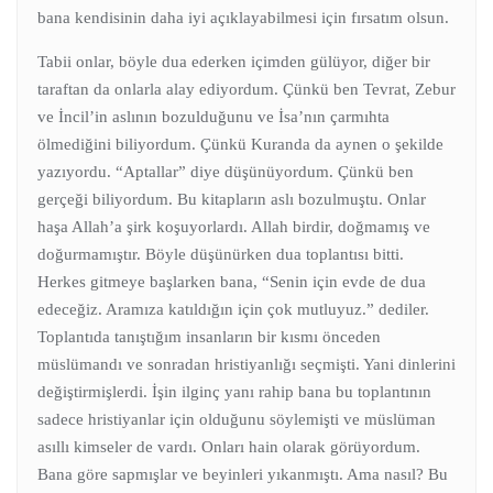
bana kendisinin daha iyi açıklayabilmesi için fırsatım olsun.
Tabii onlar, böyle dua ederken içimden gülüyor, diğer bir
taraftan da onlarla alay ediyordum. Çünkü ben Tevrat, Zebur
ve İncil’in aslının bozulduğunu ve İsa’nın çarmıhta
ölmediğini biliyordum. Çünkü Kuranda da aynen o şekilde
yazıyordu. “Aptallar” diye düşünüyordum. Çünkü ben
gerçeği biliyordum. Bu kitapların aslı bozulmuştu. Onlar
haşa Allah’a şirk koşuyorlardı. Allah birdir, doğmamış ve
doğurmamıştır. Böyle düşünürken dua toplantısı bitti.
Herkes gitmeye başlarken bana, “Senin için evde de dua
edeceğiz. Aramıza katıldığın için çok mutluyuz.” dediler.
Toplantıda tanıştığım insanların bir kısmı önceden
müslümandı ve sonradan hristiyanlığı seçmişti. Yani dinlerini
değiştirmişlerdi. İşin ilginç yanı rahip bana bu toplantının
sadece hristiyanlar için olduğunu söylemişti ve müslüman
asıllı kimseler de vardı. Onları hain olarak görüyordum.
Bana göre sapmışlar ve beyinleri yıkanmıştı. Ama nasıl? Bu