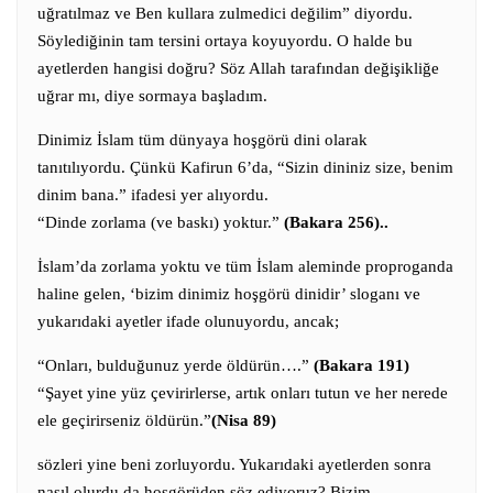
uğratılmaz ve Ben kullara zulmedici değilim” diyordu.
Söylediğinin tam tersini ortaya koyuyordu.
O halde bu
ayetlerden hangisi doğru? Söz Allah tarafından değişikliğe
uğrar mı, diye sormaya başladım.
Dinimiz İslam tüm dünyaya hoşgörü dini olarak
tanıtılıyordu. Çünkü Kafirun 6’da, “Sizin dininiz size, benim
dinim bana.” ifadesi yer alıyordu.
“Dinde zorlama (ve baskı) yoktur.”
(Bakara 256)..
İslam’da zorlama yoktu ve tüm İslam aleminde proproganda
haline gelen, ‘bizim dinimiz hoşgörü dinidir’ sloganı ve
yukarıdaki ayetler ifade olunuyordu, ancak;
“Onları, bulduğunuz yerde öldürün….”
(Bakara 191)
“Şayet yine yüz çevirirlerse, artık onları tutun ve her nerede
ele geçirirseniz öldürün.”
(Nisa 89)
sözleri yine beni zorluyordu. Yukarıdaki ayetlerden sonra
nasıl olurdu da hoşgörüden söz ediyoruz? Bizim