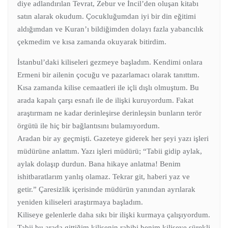
diye adlandırılan Tevrat, Zebur ve İncil’den oluşan kitabı
satın alarak okudum. Çocukluğumdan iyi bir din eğitimi
aldığımdan ve Kuran’ı bildiğimden dolayı fazla yabancılık
çekmedim ve kısa zamanda okuyarak bitirdim.
İstanbul’daki kiliseleri gezmeye başladım. Kendimi onlara
Ermeni bir ailenin çocuğu ve pazarlamacı olarak tanıttım.
Kısa zamanda kilise cemaatleri ile içli dışlı olmuştum. Bu
arada kapalı çarşı esnafı ile de ilişki kuruyordum. Fakat
araştırmam ne kadar derinleşirse derinleşsin bunların terör
örgütü ile hiç bir bağlantısını bulamıyordum.
Aradan bir ay geçmişti. Gazeteye giderek her şeyi yazı işleri
müdürüne anlattım. Yazı işleri müdürü; “Tabii gidip aylak,
aylak dolaşıp durdun. Bana hikaye anlatma! Benim
ishitbaratlarım yanlış olamaz. Tekrar git, haberi yaz ve
getir.” Çaresizlik içerisinde müdürün yanından ayrılarak
yeniden kiliseleri araştırmaya başladım.
Kiliseye gelenlerle daha sıkı bir ilişki kurmaya çalışıyordum.
Tabii bu arada gittiğim kilisenin rahibi benim kiliseye sürekli