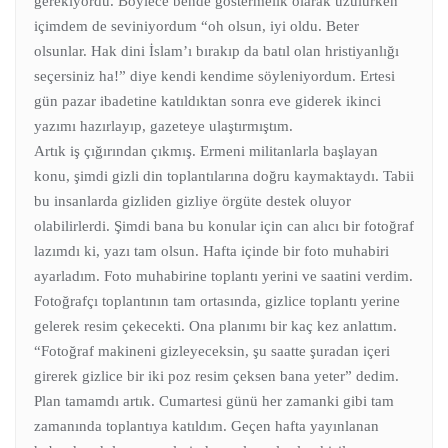
gerekiyordu. Böylece bende göstermelik olarak üzülürken
içimdem de seviniyordum “oh olsun, iyi oldu. Beter
olsunlar. Hak dini İslam’ı bırakıp da batıl olan hristiyanlığı
seçersiniz ha!” diye kendi kendime söyleniyordum. Ertesi
gün pazar ibadetine katıldıktan sonra eve giderek ikinci
yazımı hazırlayıp, gazeteye ulaştırmıştım.
Artık iş çığırından çıkmış. Ermeni militanlarla başlayan
konu, şimdi gizli din toplantılarına doğru kaymaktaydı. Tabii
bu insanlarda gizliden gizliye örgüte destek oluyor
olabilirlerdi. Şimdi bana bu konular için can alıcı bir fotoğraf
lazımdı ki, yazı tam olsun. Hafta içinde bir foto muhabiri
ayarladım. Foto muhabirine toplantı yerini ve saatini verdim.
Fotoğrafçı toplantının tam ortasında, gizlice toplantı yerine
gelerek resim çekecekti. Ona planımı bir kaç kez anlattım.
“Fotoğraf makineni gizleyeceksin, şu saatte şuradan içeri
girerek gizlice bir iki poz resim çeksen bana yeter” dedim.
Plan tamamdı artık. Cumartesi günü her zamanki gibi tam
zamanında toplantıya katıldım. Geçen hafta yayınlanan