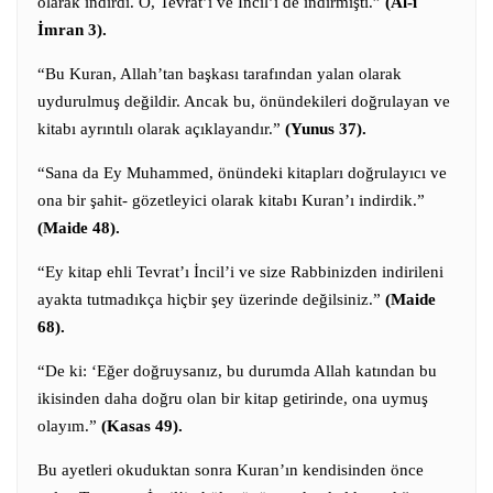
olarak indirdi. O, Tevrat’ı ve İncil’i de indirmişti.”
(Al-i
İmran 3).
“Bu Kuran, Allah’tan başkası tarafından yalan olarak
uydurulmuş değildir. Ancak bu, önündekileri doğrulayan ve
kitabı ayrıntılı olarak açıklayandır.”
(Yunus 37).
“Sana da Ey Muhammed, önündeki kitapları doğrulayıcı ve
ona bir şahit- gözetleyici olarak kitabı Kuran’ı indirdik.”
(Maide 48).
“Ey kitap ehli Tevrat’ı İncil’i ve size Rabbinizden indirileni
ayakta tutmadıkça hiçbir şey üzerinde değilsiniz.”
(Maide
68).
“De ki: ‘Eğer doğruysanız, bu durumda Allah katından bu
ikisinden daha doğru olan bir kitap getirinde, ona uymuş
olayım.”
(Kasas 49).
Bu ayetleri okuduktan sonra Kuran’ın kendisinden önce