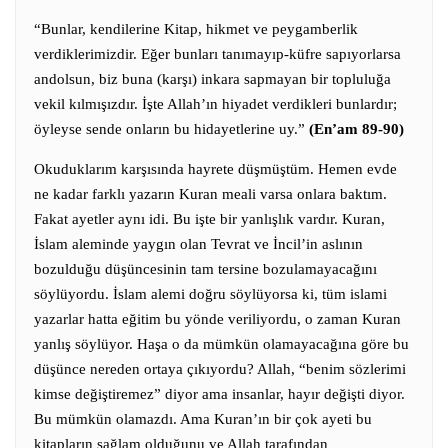
“Bunlar, kendilerine Kitap, hikmet ve peygamberlik
verdiklerimizdir. Eğer bunları tanımayıp-küfre sapıyorlarsa
andolsun, biz buna (karşı) inkara sapmayan bir topluluğa
vekil kılmışızdır. İşte Allah’ın hiyadet verdikleri bunlardır;
öyleyse sende onların bu hidayetlerine uy.”
(En’am 89-90)
Okuduklarım karşısında hayrete düşmüştüm. Hemen evde
ne kadar farklı yazarın Kuran meali varsa onlara baktım.
Fakat ayetler aynı idi. Bu işte bir yanlışlık vardır. Kuran,
İslam aleminde yaygın olan Tevrat ve İncil’in aslının
bozulduğu düşüncesinin tam tersine bozulamayacağını
söylüyordu. İslam alemi doğru söylüyorsa ki, tüm islami
yazarlar hatta eğitim bu yönde veriliyordu, o zaman Kuran
yanlış söylüyor. Haşa o da mümkün olamayacağına göre bu
düşünce nereden ortaya çıkıyordu? Allah, “benim sözlerimi
kimse değiştiremez” diyor ama insanlar, hayır değişti diyor.
Bu mümkün olamazdı. Ama Kuran’ın bir çok ayeti bu
kitapların sağlam olduğunu ve Allah tarafından