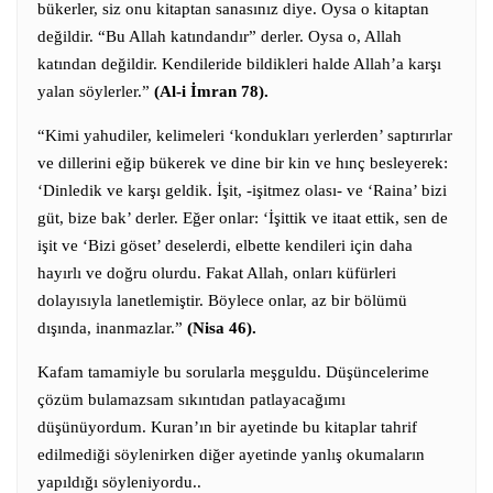
bükerler, siz onu kitaptan sanasınız diye. Oysa o kitaptan
değildir. “Bu Allah katındandır” derler. Oysa o, Allah
katından değildir. Kendileride bildikleri halde Allah’a karşı
yalan söylerler.”
(Al-i İmran 78).
“Kimi yahudiler, kelimeleri ‘kondukları yerlerden’ saptırırlar
ve dillerini eğip bükerek ve dine bir kin ve hınç besleyerek:
‘Dinledik ve karşı geldik. İşit, -işitmez olası- ve ‘Raina’ bizi
güt, bize bak’ derler. Eğer onlar: ‘İşittik ve itaat ettik, sen de
işit ve ‘Bizi göset’ deselerdi, elbette kendileri için daha
hayırlı ve doğru olurdu. Fakat Allah, onları küfürleri
dolayısıyla lanetlemiştir. Böylece onlar, az bir bölümü
dışında, inanmazlar.”
(Nisa 46).
Kafam tamamiyle bu sorularla meşguldu. Düşüncelerime
çözüm bulamazsam sıkıntıdan patlayacağımı
düşünüyordum. Kuran’ın bir ayetinde bu kitaplar tahrif
edilmediği söylenirken diğer ayetinde yanlış okumaların
yapıldığı söyleniyordu..