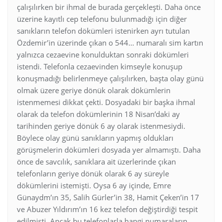
çalışılırken bir ihmal de burada gerçekleşti. Daha önce
üzerine kayıtlı cep telefonu bulunmadığı için diğer
sanıkların telefon dökümleri istenirken ayrı tutulan
Özdemir’in üzerinde çıkan o 544… numaralı sim kartın
yalnızca cezaevine konulduktan sonraki dökümleri
istendi. Telefonla cezaevinden kimseyle konuşup
konuşmadığı belirlenmeye çalışılırken, başta olay günü
olmak üzere geriye dönük olarak dökümlerin
istenmemesi dikkat çekti. Dosyadaki bir başka ihmal
olarak da telefon dökümlerinin 18 Nisan’daki ay
tarihinden geriye dönük 6 ay olarak istenmesiydi.
Böylece olay günü sanıkların yapmış oldukları
görüşmelerin dökümleri dosyada yer almamıştı. Daha
önce de savcılık, sanıklara ait üzerlerinde çıkan
telefonların geriye dönük olarak 6 ay süreyle
dökümlerini istemişti. Oysa 6 ay içinde, Emre
Günaydm’ın 35, Salih Gürler’in 38, Hamit Çeken’in 17
ve Abuzer Yıldırım’ın 16 kez telefon değiştirdiği tespit
edilmişti. Ancak bu telefonlarla hangi numaraların