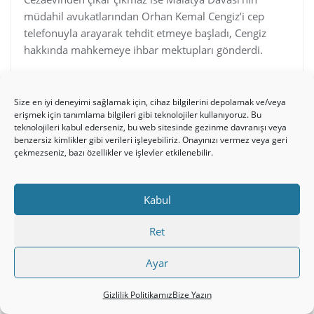
müdahil avukatlarından Orhan Kemal Cengiz’i cep
telefonuyla arayarak tehdit etmeye başladı, Cengiz
hakkında mahkemeye ihbar mektupları gönderdi.
http://www.sabah.com.tr/haber,A73725D243A9475C8E27
66CE1EEB8E7F.html
Size en iyi deneyimi sağlamak için, cihaz bilgilerini depolamak ve/veya
erişmek için tanımlama bilgileri gibi teknolojiler kullanıyoruz. Bu
13 Nisan 2008: 20:31
#28718
teknolojileri kabul ederseniz, bu web sitesinde gezinme davranışı veya
benzersiz kimlikler gibi verileri işleyebiliriz. Onayınızı vermez veya geri
çekmezseniz, bazı özellikler ve işlevler etkilenebilir.
Anonim
Pasif
Kabul
“Malatya Katliamı” Davasının Beşinci Duruşması Yarın
Ret
Zirve Yayınevi’nde işlenen cinayetlerle ilgilii dava
Ayar
avukatların reddi hakim talebinin mahkemeye
ulaşmaması nedeniyle ertelenmişti.
Gizlilik Politikamız
Bize Yazın