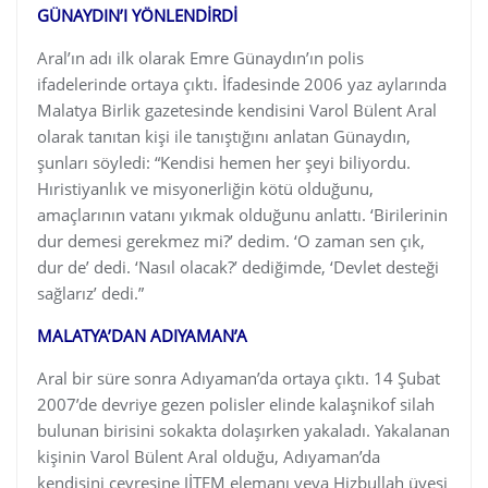
GÜNAYDIN’I YÖNLENDİRDİ
Aral’ın adı ilk olarak Emre Günaydın’ın polis
ifadelerinde ortaya çıktı. İfadesinde 2006 yaz aylarında
Malatya Birlik gazetesinde kendisini Varol Bülent Aral
olarak tanıtan kişi ile tanıştığını anlatan Günaydın,
şunları söyledi: “Kendisi hemen her şeyi biliyordu.
Hıristiyanlık ve misyonerliğin kötü olduğunu,
amaçlarının vatanı yıkmak olduğunu anlattı. ‘Birilerinin
dur demesi gerekmez mi?’ dedim. ‘O zaman sen çık,
dur de’ dedi. ‘Nasıl olacak?’ dediğimde, ‘Devlet desteği
sağlarız’ dedi.”
MALATYA’DAN ADIYAMAN’A
Aral bir süre sonra Adıyaman’da ortaya çıktı. 14 Şubat
2007’de devriye gezen polisler elinde kalaşnikof silah
bulunan birisini sokakta dolaşırken yakaladı. Yakalanan
kişinin Varol Bülent Aral olduğu, Adıyaman’da
kendisini çevresine JİTEM elemanı veya Hizbullah üyesi