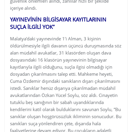
güvenlik önlemleri alındı, zanlılar hızlı bir şekilde
içeriye alındı.
YAYINEVİNİN BİLGİSAYAR KAYITLARININ
SUÇLA İLGİLİ YOK”
Malatya’daki yayınevinde 1’i Alman, 3 kişinin
öldürülmesiyle ilgili davanın üçüncü duruşmasında söz
alan müdahil avukatlar, 31 klasörden oluşan dava
dosyasındaki 16 klasörün yayınevinin bilgisayar
kayıtlarıyla ilgili olduğunu, suçla ilgisi olmadığı için
dosyadan çıkarılmasını talep etti. Mahkeme heyeti,
Cuma Özdemir dışındaki sanıkların dışarı çıkarılmasını
istedi. Sanıklar henüz dışarıya çıkarılmadan müdahil
avukatlarından Özkan Yücel Soylu, söz aldı. Cinayetin
tutuklu beş sanığının bir sabah uyandıklarında
kendilerini katil olarak bulduklarını savunan Soylu, ”Bu
sanıklar oluşan hoşgörüsüzlük ikliminin sonucudur. Bu
sanıkları suça yönlendiren çete, dışarıda hala
faaliyetlerine devam ediyor. Bu çocukların adaletli