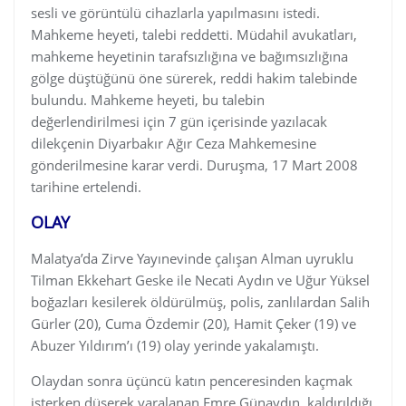
sesli ve görüntülü cihazlarla yapılmasını istedi.
Mahkeme heyeti, talebi reddetti. Müdahil avukatları,
mahkeme heyetinin tarafsızlığına ve bağımsızlığına
gölge düştüğünü öne sürerek, reddi hakim talebinde
bulundu. Mahkeme heyeti, bu talebin
değerlendirilmesi için 7 gün içerisinde yazılacak
dilekçenin Diyarbakır Ağır Ceza Mahkemesine
gönderilmesine karar verdi. Duruşma, 17 Mart 2008
tarihine ertelendi.
OLAY
Malatya’da Zirve Yayınevinde çalışan Alman uyruklu
Tilman Ekkehart Geske ile Necati Aydın ve Uğur Yüksel
boğazları kesilerek öldürülmüş, polis, zanlılardan Salih
Gürler (20), Cuma Özdemir (20), Hamit Çeker (19) ve
Abuzer Yıldırım’ı (19) olay yerinde yakalamıştı.
Olaydan sonra üçüncü katın penceresinden kaçmak
isterken düşerek yaralanan Emre Günaydın, kaldırıldığı