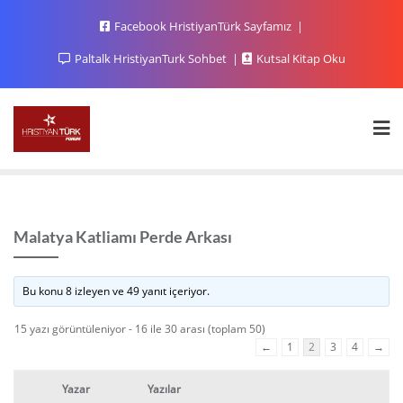
Facebook HristiyanTürk Sayfamız
Paltalk HristiyanTurk Sohbet
Kutsal Kitap Oku
Malatya Katliamı Perde Arkası
Bu konu 8 izleyen ve 49 yanıt içeriyor.
15 yazı görüntüleniyor - 16 ile 30 arası (toplam 50)
←
1
2
3
4
→
Yazar
Yazılar