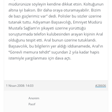
müdürünüze söyleyin kendine dikkat etsin. Koltuğunun
altına iyi baksın. Bir daha oraya oturamayabilir. Bizim
de bazı güçlerimiz var” dedi. Polisler bu sözler üzerine
tutanak tuttu. Adıyaman Başsavcılığı, Emniyet Müdürü
Mustafa Sağlam’ın şikayeti üzerine yürüttüğü
soruşturmada telefon kulübesinden arayan kişinin Aral
olduğunu tespit etti. Aral bunun üzerine tutuklandı.
Başsavcılık, bu bilgilerin yer aldığı iddianamede, Aral’ın
“Görevli memura tehdit” suçundan 2 yıla kadar hapis
istemiyle yargılanması için dava açtı.
http://www.sabah.com.tr/haber,0D4D4EBB42734898A90
B27BAEA286688.html
1 Nisan 2008: 14:03
#28606
Anonim
Pasif