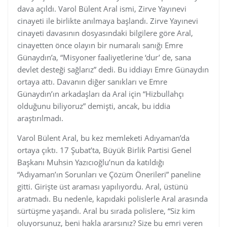
dava açıldı. Varol Bülent Aral ismi, Zirve Yayınevi
cinayeti ile birlikte anılmaya başlandı. Zirve Yayınevi
cinayeti davasının dosyasındaki bilgilere göre Aral,
cinayetten önce olayın bir numaralı sanığı Emre
Günaydın’a, “Misyoner faaliyetlerine ‘dur’ de, sana
devlet desteği sağlarız” dedi. Bu iddiayı Emre Günaydın
ortaya attı. Davanın diğer sanıkları ve Emre
Günaydın’ın arkadaşları da Aral için “Hizbullahçı
olduğunu biliyoruz” demişti, ancak, bu iddia
araştırılmadı.
Varol Bülent Aral, bu kez memleketi Adıyaman’da
ortaya çıktı. 17 Şubat’ta, Büyük Birlik Partisi Genel
Başkanı Muhsin Yazıcıoğlu’nun da katıldığı
“Adıyaman’ın Sorunları ve Çözüm Önerileri” paneline
gitti. Girişte üst araması yapılıyordu. Aral, üstünü
aratmadı. Bu nedenle, kapıdaki polislerle Aral arasında
sürtüşme yaşandı. Aral bu sırada polislere, “Siz kim
oluyorsunuz, beni hakla ararsınız? Size bu emri veren