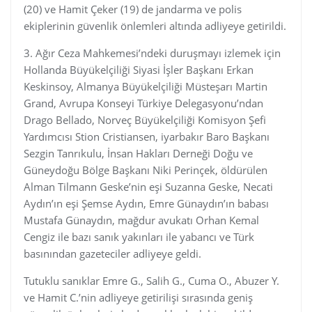
(20) ve Hamit Çeker (19) de jandarma ve polis
ekiplerinin güvenlik önlemleri altında adliyeye getirildi.
3. Ağır Ceza Mahkemesi’ndeki duruşmayı izlemek için
Hollanda Büyükelçiliği Siyasi İşler Başkanı Erkan
Keskinsoy, Almanya Büyükelçiliği Müsteşarı Martin
Grand, Avrupa Konseyi Türkiye Delegasyonu’ndan
Drago Bellado, Norveç Büyükelçiliği Komisyon Şefi
Yardımcısı Stion Cristiansen, iyarbakır Baro Başkanı
Sezgin Tanrıkulu, İnsan Hakları Derneği Doğu ve
Güneydoğu Bölge Başkanı Niki Perinçek, öldürülen
Alman Tilmann Geske’nin eşi Suzanna Geske, Necati
Aydın’ın eşi Şemse Aydın, Emre Günaydın’ın babası
Mustafa Günaydın, mağdur avukatı Orhan Kemal
Cengiz ile bazı sanık yakınları ile yabancı ve Türk
basınından gazeteciler adliyeye geldi.
Tutuklu sanıklar Emre G., Salih G., Cuma O., Abuzer Y.
ve Hamit C.’nin adliyeye getirilişi sırasında geniş