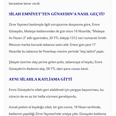
beraatine karar verdi.
SİLAH EMNİYET’TEN GÜNAYDIN’A NASIL GEÇTİ?
Zirve Yayınevi baskınıyla ilgili soruşturma dosyasına göre, Emre
Günaydın, Malatya katliamından iki gün önce 16 Nisan’da, “Malatya
Av Pazarı 2” adlı işyerinden, 20 YTL ödeyip 1312 seri numaralı Smith
Wesson marka kurusıkı tabanca satın aldı. Ertesi gün yani 17
Nisan’da bu tabanca ile Pınarbaşı mesire yerinde “atış talimi” yaptı.
Şikayet üzerine olay yerine gelen polis, tabancaya el koydu, Emre
Günaydın’ın ifadesini alıp, 58 YTL idari para cezası kesti.
AYNI SİLAHLA KATLİAMA GİTTİ
Emre Günaydın’ın silahı geri alabilmek için yargıya başvurması, bu
sürecin de en az bir hafta sürmesi gerekiyordu.
Ancak polisin el koyduğu silah, bir gün sonra, 18 Nisan tarihinde,
katliamın yapıldığı Zirve Yayınevi’nde ortaya çıktı. Günaydın katliama