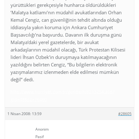
yürüttükleri gerekçesiyle hunharca öldürüldükleri
’Malatya katliamı’nın müdahil avukatlarından Orhan
Kemal Cengiz, can güvenliğinin tehdit altında olduğu
iddiasıyla yakın koruma için Ankara Cumhuriyet
Başsavcılığı’na başvurdu. Davanın ilk duruşma günü
Malatya’daki yerel gazetelerde, bir avukat
arkadaşlarının müdahil olacağı, Türk Protestan Kilisesi
lideri İhsan Özbek’in duruşmaya katılmayacağının
yazıldığını belirten Cengiz, “Bu bilgilerin elektronik
yazışmalarımız izlenmeden elde edilmesi mümkün
değil” dedi.
http://www.hurriyet.com.tr/gundem/8213254.asp?
gid=48&sz=76460
1 Nisan 2008: 13:59
#28605
Anonim
Pasif