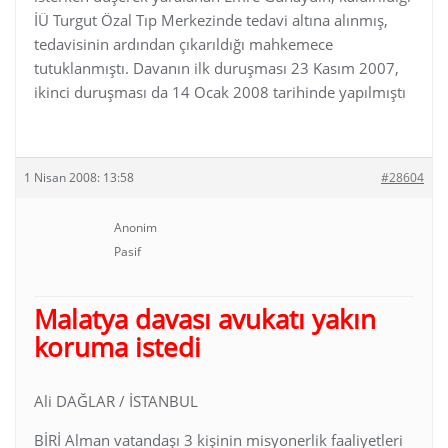
İÜ Turgut Özal Tıp Merkezinde tedavi altına alınmış,
tedavisinin ardından çıkarıldığı mahkemece
tutuklanmıştı. Davanın ilk duruşması 23 Kasım 2007,
ikinci duruşması da 14 Ocak 2008 tarihinde yapılmıştı
http://www.gazeteport.com.tr/GUNCEL/NEWS/GP_161460
1 Nisan 2008: 13:58
#28604
Anonim
Pasif
Malatya davası avukatı yakın
koruma istedi
Ali DAĞLAR / İSTANBUL
BİRİ Alman vatandaşı 3 kişinin misyonerlik faaliyetleri