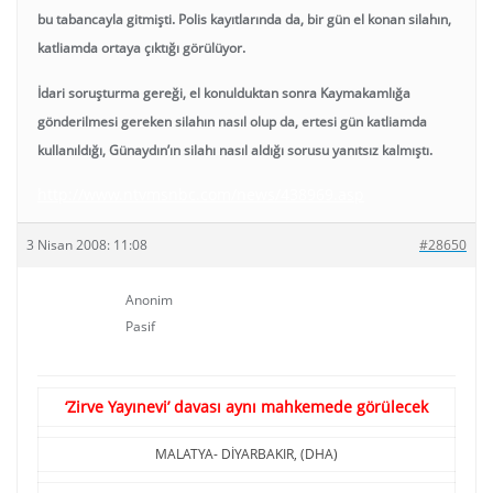
bu tabancayla gitmişti. Polis kayıtlarında da, bir gün el konan silahın,
katliamda ortaya çıktığı görülüyor.
İdari soruşturma gereği, el konulduktan sonra Kaymakamlığa
gönderilmesi gereken silahın nasıl olup da, ertesi gün katliamda
kullanıldığı, Günaydın’ın silahı nasıl aldığı sorusu yanıtsız kalmıştı.
http://www.ntvmsnbc.com/news/438969.asp
3 Nisan 2008: 11:08
#28650
Anonim
Pasif
‘Zirve Yayınevi’ davası aynı mahkemede görülecek
MALATYA- DİYARBAKIR, (DHA)