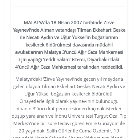
MALATYA’da 18 Nisan 2007 tarihinde Zirve
Yayınevi’nde Alman vatandaşı Tilman Ekkehart Geske
ile Necati Aydın ve Uğur Yüksel’in boğazlarının
kesilerek öldürülmesi davasında müdahil
avukatlarının Malatya 3’üncü Ağır Ceza Mahkemesi
için yaptığı ‘reddi hakim’ istemi, Diyarbakır’daki
4’üncü Ağır Ceza Mahkemesi tarafından reddedildi.
Malatya’daki ‘Zirve Yayınevi’nde geçen yıl meydana
gelen olayda Tilman Ekkehart Geske, Necati Aydın ve
Uğur Yüksel boğazları kesilerek öldürüldü.
Cinayetlerle ilgili olarak yayınevinin bulunduğu
binanın 3’üncü kat penceresinden kaçmak isterken
düşüp yaralanan ve İnönü Üniversitesi Turgut Özal Tıp
Merkezi’nde bir süre tedavi gören Emre Günaydın ile
20 yaşındaki Salih Gürler ile Cuma Özdemir, 19
yaşındaki Hamit Çeker ile Abuzer Yıldırım tutuklandı.