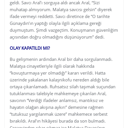
geldi. Savcı Aral’ı sorguya aldı ancak Aral, “Sizi
muhatap almıyorum. Malatya savcısı gelsin” diyerek
ifade vermeyi reddetti. Savcı diretince de “O tarihte
Günaydın’ın yaptığı olayla ilgili açıklama gereği
duymuştum. Şimdi vazgeçtim. Konuşmanın güvenliğim
açısından doğru olmadığını düşünüyorum” dedi.
OLAY KAPATILDI MI?
Bu gelişmenin ardından Aral bir daha sorgulanmadı.
Malatya cinayetleriyle ilgili olarak hakkında
“kovuşturmaya yer olmadığı” kararı verildi. Hatta
üzerinde yakalanan kalaşnikofu nereden aldığı bile
ortaya çıkarılamadı. Ruhsatsız silah taşımak suçundan
tutuklanması talebiyle mahkemeye çıkarılan Aral,
savcının “Verdiği ifadeler anlamsız, mantıksız ve
hayatın olağan akışına aykırı” demesine rağmen
“tutuksuz yargılanmak üzere” mahkemece serbest
bırakıldı. Aral’ın hikâyesi burada da son bulmadı.
Cezaevinden çıkar çıkmaz ise Malatya Davası’nın