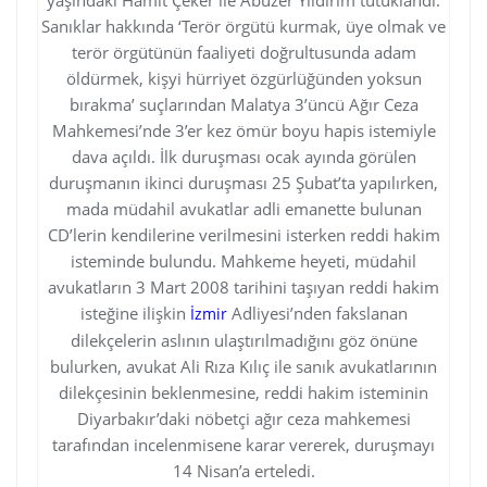
Sanıklar hakkında ‘Terör örgütü kurmak, üye olmak ve
terör örgütünün faaliyeti doğrultusunda adam
öldürmek, kişyi hürriyet özgürlüğünden yoksun
bırakma’ suçlarından Malatya 3’üncü Ağır Ceza
Mahkemesi’nde 3’er kez ömür boyu hapis istemiyle
dava açıldı. İlk duruşması ocak ayında görülen
duruşmanın ikinci duruşması 25 Şubat’ta yapılırken,
mada müdahil avukatlar adli emanette bulunan
CD’lerin kendilerine verilmesini isterken reddi hakim
isteminde bulundu. Mahkeme heyeti, müdahil
avukatların 3 Mart 2008 tarihini taşıyan reddi hakim
isteğine ilişkin
Adliyesi’nden fakslanan
İzmir
dilekçelerin aslının ulaştırılmadığını göz önüne
bulurken, avukat Ali Rıza Kılıç ile sanık avukatlarının
dilekçesinin beklenmesine, reddi hakim isteminin
Diyarbakır’daki nöbetçi ağır ceza mahkemesi
tarafından incelenmisene karar vererek, duruşmayı
14 Nisan’a erteledi.