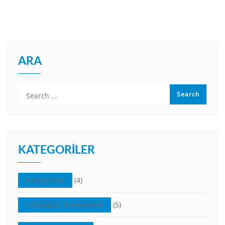
ARA
KATEGORILER
Araştırma
(4)
Cevaplar & Makaleler
(5)