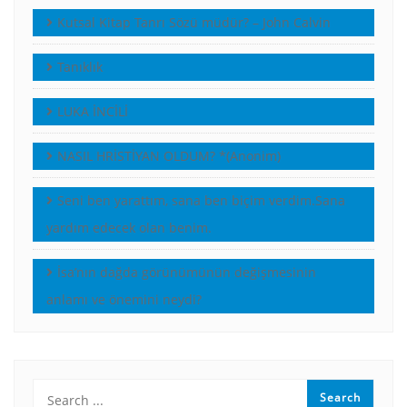
Kutsal Kitap Tanrı Sözü müdür? – John Calvin
Tanıklık
LUKA İNCİLİ
NASIL HRİSTİYAN OLDUM? *(Anonim)
Seni ben yarattım, sana ben biçim verdim.Sana
yardım edecek olan benim.
İsa’nın dağda görünümünün değişmesinin
anlamı ve önemini neydi?