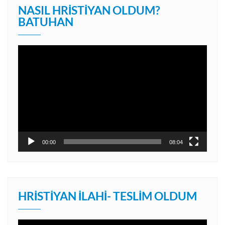
NASIL HRISTIYAN OLDUM?
BATUHAN
Video
oynatıcı
00:00
08:04
HRISTIYAN İLAHI- TESLIM OLDUM