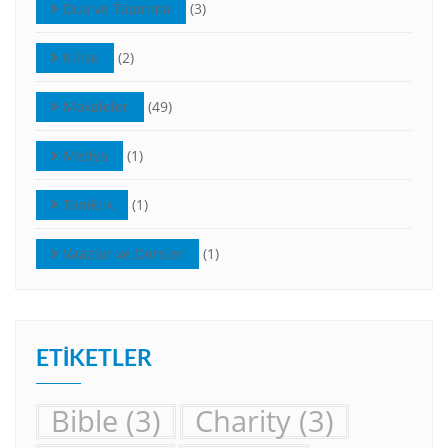
Dua ve Tapınma
(3)
Kilise
(2)
Makaleler
(49)
Medya
(1)
Tanıklık
(1)
Vaazlar ve Dersler
(1)
ETIKETLER
Bible
(3)
Charity
(3)