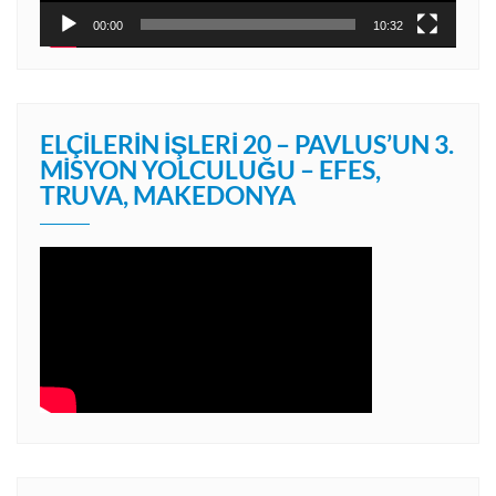
00:00
10:32
ELÇILERIN İŞLERI 20 – PAVLUS’UN 3.
MISYON YOLCULUĞU – EFES,
TRUVA, MAKEDONYA