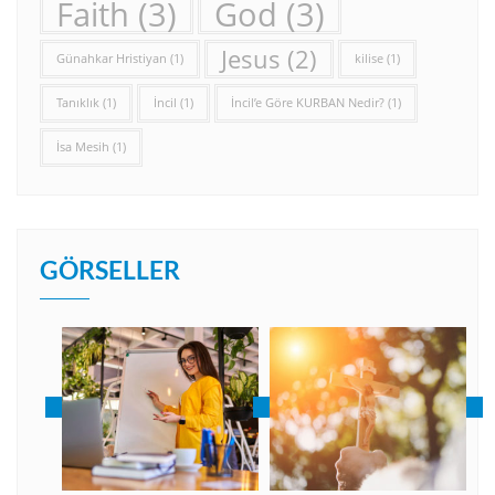
Faith
(3)
God
(3)
Jesus
(2)
Günahkar Hristiyan
(1)
kilise
(1)
Tanıklık
(1)
İncil
(1)
İncil’e Göre KURBAN Nedir?
(1)
İsa Mesih
(1)
GÖRSELLER