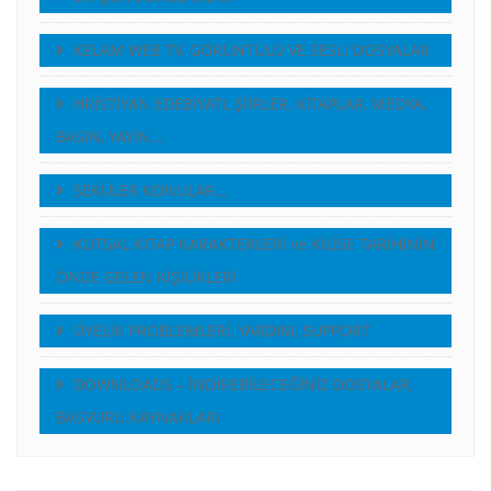
KELAM WEB TV, GÖRÜNTÜLÜ VE SESLI DOSYALAR
HRİSTİYAN EDEBİYATI, ŞİİRLER, KİTAPLAR, MEDYA,
BASIN, YAYIN…
SEKÜLER KONULAR…
KUTSAL KITAP KARAKTERLERİ ve KİLİSE TARİHİNİN
ÖNDE GELEN KİŞİLİKLERİ
ÜYELİK PROBLEMLERİ, YARDIM, SUPPORT
DOWNLOADS – İNDİREBİLECEĞİNİZ DOSYALAR,
BASVURU KAYNAKLARI