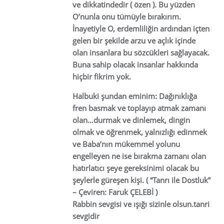
ve dikkatindedir ( özen ). Bu yüzden
O’nunla onu tümüyle bırakırım.
İnayetiyle O, erdemliliğin ardından içten
gelen bir şekilde arzu ve açlık içinde
olan insanlara bu sözcükleri sağlayacak.
Buna sahip olacak insanlar hakkında
hiçbir fikrim yok.
Halbuki şundan eminim: Dağınıklığa
fren basmak ve toplayıp atmak zamanı
olan…durmak ve dinlemek, dingin
olmak ve öğrenmek, yalnızlığı edinmek
ve Baba’nın mükemmel yolunu
engelleyen ne ise bırakma zamanı olan
hatırlatıcı şeye gereksinimi olacak bu
şeylerle güreşen kişi. ( “Tanrı ile Dostluk”
– Çeviren: Faruk ÇELEBİ )
Rabbin sevgisi ve ışığı sizinle olsun.tanri
sevgidir