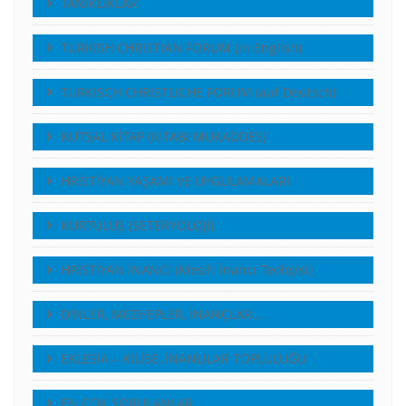
TANIKLIKLAR
TURKISH CHRISTIAN FORUM (in English)
TURKISCH CHRISTLICHE FORUM (auf Deutsch)
KUTSAL KİTAP (KİTABI MUKADDES)
HRİSTİYAN YAŞAMI VE UYGULAMALARI
KURTULUŞ (SETERYOLOJİ)
HRİSTİYAN İNANCI (Mesih İnancı Teolojisi)
DİNLER, MEZHEPLER, İNANÇLAR…
EKLESİA – KİLİSE, İNANLILAR TOPLULUĞU
EN ÇOK SORULANLAR