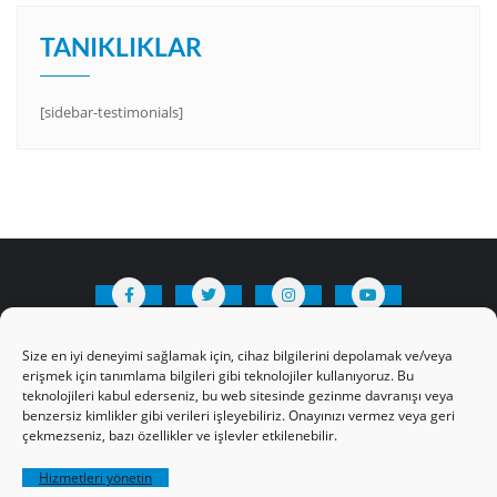
TANIKLIKLAR
[sidebar-testimonials]
HAKKIMIZDA
Üyelik Kuralları
Bize Yazın
Size en iyi deneyimi sağlamak için, cihaz bilgilerini depolamak ve/veya
Gizlilik Politikamız
İncil’den Dersler
erişmek için tanımlama bilgileri gibi teknolojiler kullanıyoruz. Bu
teknolojileri kabul ederseniz, bu web sitesinde gezinme davranışı veya
Makaleler
Online Kutsal Kitap
benzersiz kimlikler gibi verileri işleyebiliriz. Onayınızı vermez veya geri
Video Öğrencilik Dersleri
çekmezseniz, bazı özellikler ve işlevler etkilenebilir.
ABNSAT Türkiye – Canlı İzleyin
Hizmetleri yönetin
Ahuva Hizmetleri YouTube Sayfası
Hesap aç