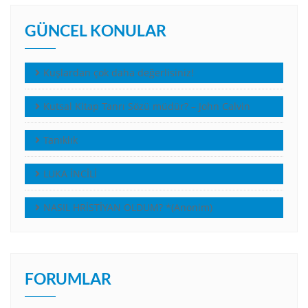
GÜNCEL KONULAR
Kuşlardan çok daha değerlisiniz!
Kutsal Kitap Tanrı Sözü müdür? – John Calvin
Tanıklık
LUKA İNCİLİ
NASIL HRİSTİYAN OLDUM? *(Anonim)
FORUMLAR