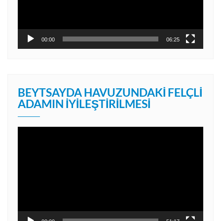
00:00
06:25
BEYTSAYDA HAVUZUNDAKI FELÇLI
ADAMIN İYILEŞTIRILMESI
Video
oynatıcı