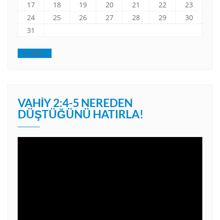
17
18
19
20
21
22
23
24
25
26
27
28
29
30
31
« Tem
VAHIY 2:4-5 NEREDEN
DÜŞTÜĞÜNÜ HATIRLA!
Video
oynatıcı