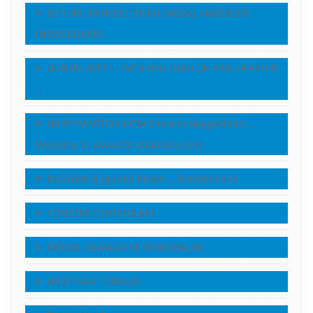
DUYURU PANOSU, SORU, MESAJ, HABERLER,
(NEWSBOARD)
GÜNÜN AYETİ – İNCİL’DEN GÜNLÜK KISA DERSLER
…
HRİSTİYANTÜRK.COM Sitesine Hoşgeldiniz!…
Welcome to www.Christianturk.com
İNCİL’den Bugünkü İnciler… (Devotionals)
YÖNETiM DUYURULARI
AKTUEL OLAYLAR VE YANSIMALAR
HRİSTİYAN TÜRKLER