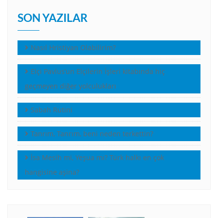
SON YAZILAR
Nasıl Hristiyan Olabilirim?
Elçi Pavlus’un Elçilerin İşleri kitabında hiç
geçmeyen diğer yolculukları
Sabah Rutini
Tanrım, Tanrım, beni neden terkettin?
İsa Mesih mi, Yeşua mı? Türk halkı en çok
hangisine aşina?