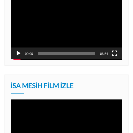
Video
oynatıcı
00:00
06:54
İSA MESIH FILM İZLE
Video
oynatıcı