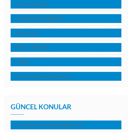
Kilise Adresleri
GÖRÜNTÜLÜ DERSLER
Bize Yazın
Giriş – Register
Login
Nasıl Hristiyan Olabilirim?
GÜNCEL KONULAR
Kuşlardan çok daha değerlisiniz!