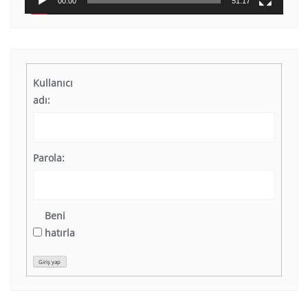
00:00
51:17
Kullanıcı
adı:
Parola:
Beni
hatırla
Giriş yap