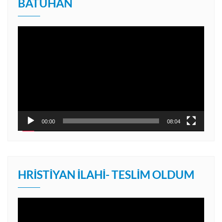
BATUHAN
Video
oynatıcı
00:00
08:04
HRISTIYAN İLAHI- TESLIM OLDUM
Video
oynatıcı