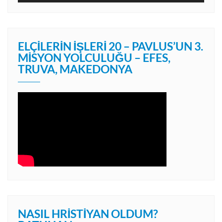
ELÇILERIN İŞLERI 20 – PAVLUS’UN 3.
MISYON YOLCULUĞU – EFES,
TRUVA, MAKEDONYA
NASIL HRISTIYAN OLDUM?