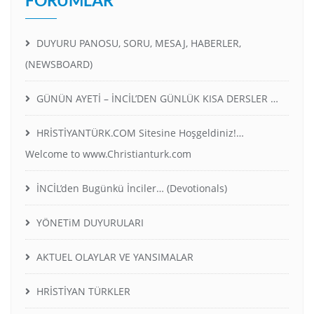
DUYURU PANOSU, SORU, MESAJ, HABERLER,
(NEWSBOARD)
GÜNÜN AYETİ – İNCİL’DEN GÜNLÜK KISA DERSLER …
HRİSTİYANTÜRK.COM Sitesine Hoşgeldiniz!…
Welcome to www.Christianturk.com
İNCİL’den Bugünkü İnciler… (Devotionals)
YÖNETiM DUYURULARI
AKTUEL OLAYLAR VE YANSIMALAR
HRİSTİYAN TÜRKLER