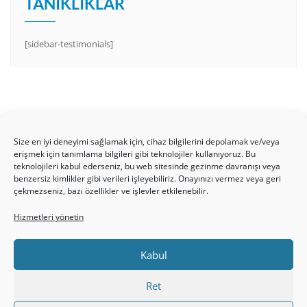
TANIKLIKLAR
[sidebar-testimonials]
Size en iyi deneyimi sağlamak için, cihaz bilgilerini depolamak ve/veya
erişmek için tanımlama bilgileri gibi teknolojiler kullanıyoruz. Bu
teknolojileri kabul ederseniz, bu web sitesinde gezinme davranışı veya
benzersiz kimlikler gibi verileri işleyebiliriz. Onayınızı vermez veya geri
HAKKIMIZDA
Üyelik Kuralları
Bize Yazın
çekmezseniz, bazı özellikler ve işlevler etkilenebilir.
Gizlilik Politikamız
İncil’den Dersler
Makaleler
Hizmetleri yönetin
Online Kutsal Kitap
Video Öğrencilik Dersleri
ABNSAT Türkiye – Canlı İzleyin
Kabul
Ahuva Hizmetleri YouTube Sayfası
Hesap aç
Üye Girişi
Kayıt
Register
Register
Ret
Paltalk Sohbet Odası
Üye Girişi