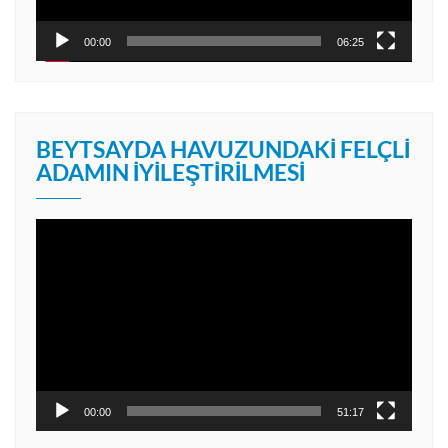
00:00
06:25
BEYTSAYDA HAVUZUNDAKI FELÇLI
ADAMIN İYILEŞTIRILMESI
Video
oynatıcı
00:00
51:17