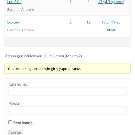
Lütuf Yılı
1
1
17 yıl 9 ay önce
Başlatan:
Anonim
L-u-t-u-f
2
12
17 yıl 11 ay
önce
Başlatan:
Anonim
2 konu görüntüleniyor - 1 ile 2 arası (toplam 2)
Yeni konu oluşturmak için giriş yapmalısınız.
Kullanıcı adı:
Parola:
Beni hatırla
Giriş yap