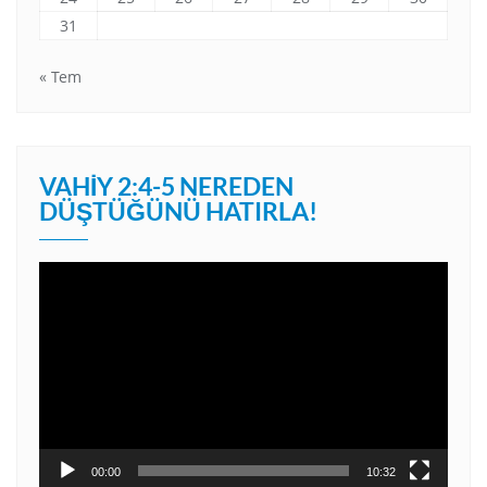
31
« Tem
VAHIY 2:4-5 NEREDEN
DÜŞTÜĞÜNÜ HATIRLA!
Video
oynatıcı
00:00
10:32