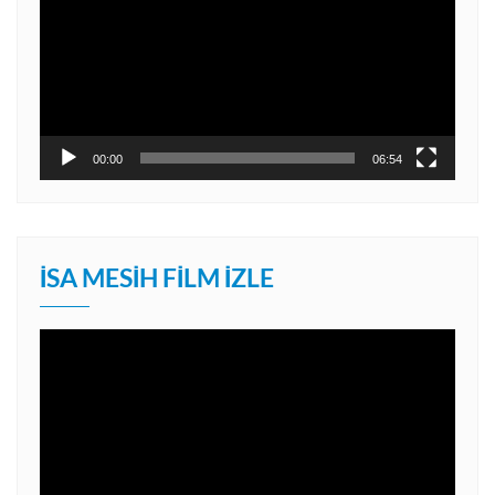
00:00
06:54
İSA MESIH FILM İZLE
Video
oynatıcı