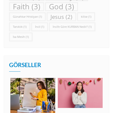
Faith
(3)
God
(3)
Jesus
(2)
Günahkar Hristiyan
(1)
kilise
(1)
Tanıklık
(1)
İncil
(1)
İncil’e Göre KURBAN Nedir?
(1)
İsa Mesih
(1)
GÖRSELLER