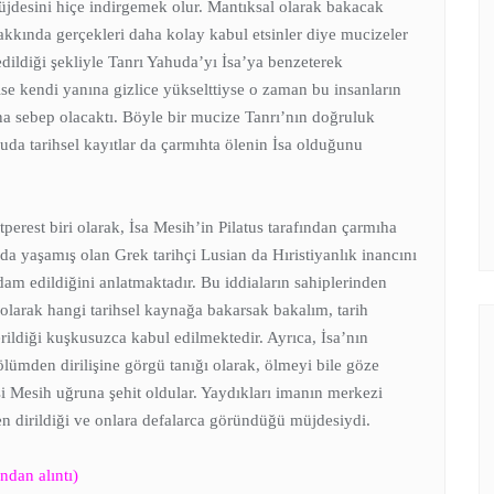
müjdesini hiçe indirgemek olur. Mantıksal olarak bakacak
hakkında gerçekleri daha kolay kabul etsinler diye mucizeler
 edildiği şekliyle Tanrı Yahuda’yı İsa’ya benzeterek
ise kendi yanına gizlice yükselttiyse o zaman bu insanların
a sebep olacaktı. Böyle bir mucize Tanrı’nın doğruluk
da tarihsel kayıtlar da çarmıhta ölenin İsa olduğunu
rest biri olarak, İsa Mesih’in Pilatus tarafından çarmıha
lda yaşamış olan Grek tarihçi Lusian da Hıristiyanlık inancını
am edildiğini anlatmaktadır. Bu iddiaların sahiplerinden
ç olarak hangi tarihsel kaynağa bakarsak bakalım, tarih
ildiği kuşkusuzca kabul edilmektedir. Ayrıca, İsa’nın
ümden dirilişine görgü tanığı olarak, ölmeyi bile göze
si Mesih uğruna şehit oldular. Yaydıkları imanın merkezi
 dirildiği ve onlara defalarca göründüğü müjdesiydi.
ndan alıntı)