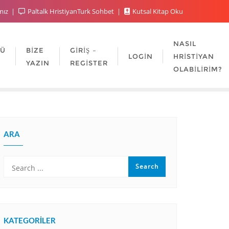
mız
Paltalk HristiyanTurk Sohbet
Kutsal Kitap Oku
NASIL
LÜ
BIZE
GIRIŞ –
LOGIN
HRISTIYAN
YAZIN
REGISTER
OLABILIRIM?
ARA
KATEGORILER