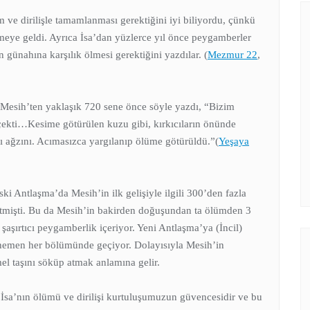
 ve dirilişle tamamlanması gerektiğini iyi biliyordu, çünkü
meye geldi. Ayrıca İsa’dan yüzlerce yıl önce peygamberler
 günahına karşılık ölmesi gerektiğini yazdılar. (
Mezmur 22
,
esih’ten yaklaşık 720 sene önce söyle yazdı, “Bizim
çekti…Kesime götürülen kuzu gibi, kırkıcıların önünde
 ağzını. Acımasızca yargılanıp ölüme götürüldü.”(
Yeşaya
ki Antlaşma’da Mesih’in ilk gelişiyle ilgili 300’den fazla
etmişti. Bu da Mesih’in bakirden doğuşundan ta ölümden 3
 şaşırtıcı peygamberlik içeriyor. Yeni Antlaşma’ya (İncil)
hemen her bölümünde geçiyor. Dolayısıyla Mesih’in
el taşını söküp atmak anlamına gelir.
k İsa’nın ölümü ve dirilişi kurtuluşumuzun güvencesidir ve bu