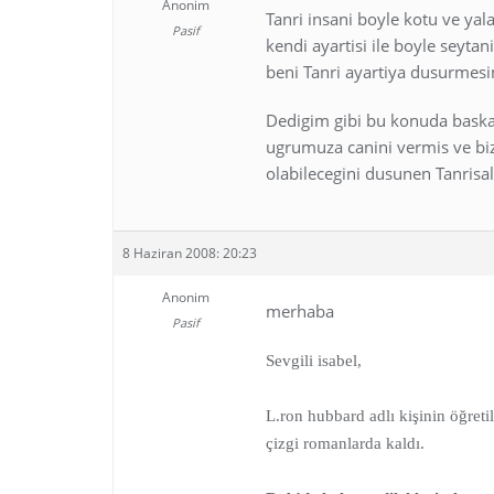
Anonim
Tanri insani boyle kotu ve ya
Pasif
kendi ayartisi ile boyle seyta
beni Tanri ayartiya dusurmesi
Dedigim gibi bu konuda baska
ugrumuza canini vermis ve bizl
olabilecegini dusunen Tanrisal 
8 Haziran 2008: 20:23
Anonim
merhaba
Pasif
Sevgili isabel,
L.ron hubbard adlı kişinin öğretil
çizgi romanlarda kaldı.