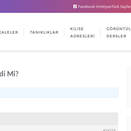
Facebook HristiyanTürk Sayfa
KILISE
GÖRÜNTÜ
KALELER
TANIKLIKLAR
ADRESLERI
DERSLER
di Mi?
#24223