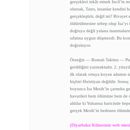
gerçekleri inkâr etmek İncil’in 
olursak, Tanrı, insanlar kendisi 
gerçekleştirir, değil mi? Rivayet
öldürülmesine sebep olup İsa’yı 
doğruya değil yalana inanmaların
sıfatına uygun düşmezdi. Bu konu
doğruluyor.
Örneğin — Romalı Takitus — Putpe
gerildiğini yazmaktadır. 2. yüzyı
ilk olarak ortaya koyan adamın id
hiçbiri Hıristiyan değildir. Sonu
boyunca İsa Mesih’in çarmıha ger
havarileri hem ölümüne hem de öl
aldılar ki Yuhanna haricinde hep
gerçek Mesih’in bedenen ölümden
(Diyarbakır Kilisesinin web sitesi