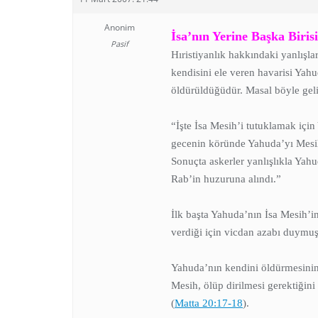
Anonim
İsa’nın Yerine Başka Biri
Pasif
Hıristiyanlık hakkındaki yanlışla
kendisini ele veren havarisi Yahu
öldürüldüğüdür. Masal böyle geli
“İşte İsa Mesih’i tutuklamak içi
gecenin köründe Yahuda’yı Mesih’
Sonuçta askerler yanlışlıkla Yah
Rab’in huzuruna alındı.”
İlk başta Yahuda’nın İsa Mesih’i
verdiği için vicdan azabı duymuş 
Yahuda’nın kendini öldürmesinin 
Mesih, ölüp dirilmesi gerektiğini
(
Matta 20:17-18
).