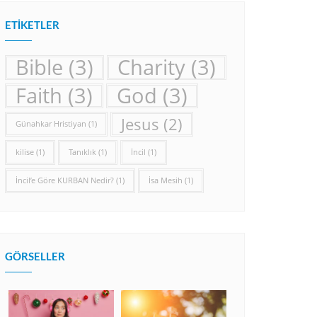
ETIKETLER
Bible
(3)
Charity
(3)
Faith
(3)
God
(3)
Jesus
(2)
Günahkar Hristiyan
(1)
kilise
(1)
Tanıklık
(1)
İncil
(1)
İncil’e Göre KURBAN Nedir?
(1)
İsa Mesih
(1)
GÖRSELLER