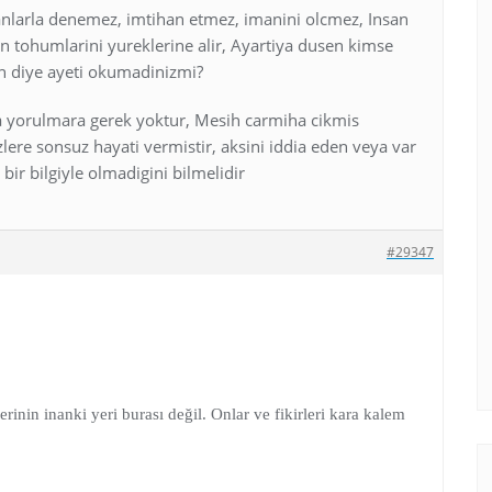
lanlarla denemez, imtihan etmez, imanini olcmez, Insan
nin tohumlarini yureklerine alir, Ayartiya dusen kimse
n diye ayeti okumadinizmi?
 yorulmara gerek yoktur, Mesih carmiha cikmis
ere sonsuz hayati vermistir, aksini iddia eden veya var
bir bilgiyle olmadigini bilmelidir
#29347
erinin inanki yeri burası değil. Onlar ve fikirleri kara kalem