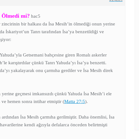
si Ölmedi mi?
hac5
r zincirinin bir halkası da İsa Mesih’in ölmediği onun yerine
da İskariyot’un Tanrı tarafından İsa’ya benzetildiği ve
şiyor:
n Yahuda’yla Getsemani bahçesine giren Romalı askerler
le karıştırdılar çünkü Tanrı Yahuda’yı İsa’ya benzetti.
uda’yı yakalayarak onu çarmıha gerdiler ve İsa Mesih direk
n yerine geçmesi imkansızdı çünkü Yahuda İsa Mesih’i ele
ve hemen sonra intihar etmiştir (
Matta 27:5
).
ardından İsa Mesih çarmıha gerilmiştir. Daha önemlisi, İsa
 havarilerine kendi ağzıyla defalarca önceden belirtmişti