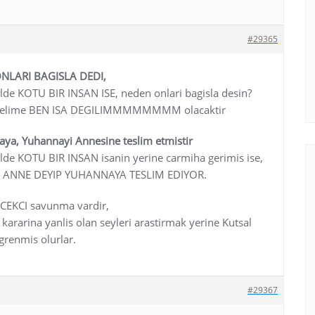
#29365
 ONLARI BAGISLA DEDI,
egilde KOTU BIR INSAN ISE, neden onlari bagisla desin?
i kelime BEN ISA DEGILIMMMMMMMM olacaktir
aya, Yuhannayi Annesine teslim etmistir
egilde KOTU BIR INSAN isanin yerine carmiha gerimis ise,
E ANNE DEYIP YUHANNAYA TESLIM EDIYOR.
RCEKCI savunma vardir,
kararina yanlis olan seyleri arastirmak yerine Kutsal
ogrenmis olurlar.
#29367