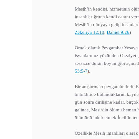
Mesih’in kendisi, hizmetinin ölüm
insanlık uğruna kendi canını ver
Mesih’in dünyaya gelip insanların
Zekeriya 12:10
,
Daniel 9:26
)
Örnek olarak Peygamber Yeşaya M
isyanlarımız yüzünden O eziyet 
sessizce duran koyun gibi açmadı
53:5-7
).
Bir araştırmacı peygamberlerin Es
önbildiride bulunduklarını kayd
gün sonra dirilişine kadar, birçok
gelince, Mesih’in ölümü hemen 
ölümünü inkâr etmek İncil’in tem
Özellikle Mesih imanlıları olara