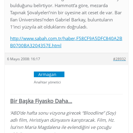
bulduğunu belirtiyor. Hammott’a göre, mezarda
Tapınak Şövalyeleri’nin bir üyesine ait ceset de var. Bar
Ilan Üniversitesi’nden Gabriel Barkay, buluntuların
1’inci yüzyıla ait olduklarını doğruladı.
http://www.sabah.com.tr/haber,F58CF9A5DFC840A2B
B0700BA3204357E.html
6 Mayıs 2008: 16:17
#28932
Armagan
Anahtar yönetici
Bir Başka Fiyasko Daha…
‘ABD’de hafta sonu vizyona girecek “Bloodline” (Soy)
adlı film, Hıristiyan dünyasını karıştıracak. Film, Hz.
İsa’nın Maria Magdalena ile evlendiğini ve çocuğu