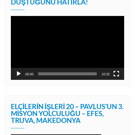
DÜŞTÜĞÜNÜ HATIRLA!
Video
oynatıcı
00:00
10:32
ELÇILERIN İŞLERI 20 – PAVLUS’UN 3.
MISYON YOLCULUĞU – EFES,
TRUVA, MAKEDONYA