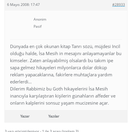
6 Mayıs 2008: 17:47
#28933
Anonim
Pasif
Dünyada en çok okunan kitap Tanrı sözü, müjdesi Incil
olduğu halde, İsa Mesih in mesajını anlayamayanlar bu
kimseler. Zaten anlayabilmiş olsalardı bu takım ipe
sapa gelmez hikayeleri milyonlarca dolar döküp
reklam yapacaklarına, fakirlere muhtaçlara yardım
ederlerdi…
Dilerim Rabbimiz bu Goth hikayelerini İsa Mesih
inancıyla karşılaştıran kişilerin günahların affeder ve
onların kalplerini sonsuz yaşam mucizesine açar.
Yazar
Yazılar
3 yazı görüntüleniyor - 1 ile 3 arası (toplam 3)