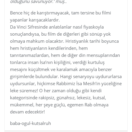
olduğunu savunuyor.’ muş..
Bence hiç de karıştırmayacak, tam tersine bu filmi
yapanlar karışacaklardır.
Da Vinci Sifresinde anlatılanlar nasıl fiyaskoyla
sonuçlandıysa, bu film de diğerleri gibi sönüp yok
olmaya mahkum olacaktır. Hristiyanlık tarihi boyunca
hem hristiyanların kendilerinden, hem
tanrıtanımazlardan, hem de diğer din mensuplarından
tonlarca insan İsa’nın kişiliğini, verdiği kurtuluş
mesajını küçültmek ve karalamak amacıyla benzer
girişimlerde bulundular. Hangi senaryoyu uydururlarsa
uydursunlar, hiçkimse Rabbimiz İsa Mesih’in yüceliğine
leke süremez! O her zaman olduğu gibi kendi
kategorisinde rakipsiz, günahsız, lekesiz, kutsal,
mükemmel, her şeye güçlü, egemen Rab olmaya
devam edecektir!
baba-ogul-kutsalruh