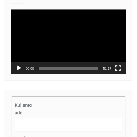
Video
oynatıcı
00:00
51:17
Kullanıcı
adı: