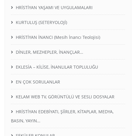
HRİSTİYAN YAŞAMI VE UYGULAMALARI
KURTULUŞ (SETERYOLOJİ)
HRİSTİYAN İNANCI (Mesih İnancı Teolojisi)
DİNLER, MEZHEPLER, İNANÇLAR…
EKLESİA – KİLİSE, İNANLILAR TOPLULUĞU
EN ÇOK SORULANLAR
KELAM WEB TV, GÖRÜNTÜLÜ VE SESLI DOSYALAR
HRİSTİYAN EDEBİYATI, ŞİİRLER, KİTAPLAR, MEDYA,
BASIN, YAYIN…
SEKÜLER KONULAR…