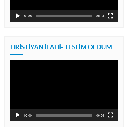
00:00
08:04
HRISTIYAN İLAHI- TESLIM OLDUM
Video
oynatıcı
00:00
06:54