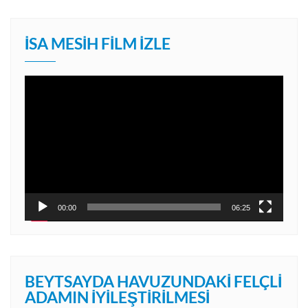
İSA MESIH FILM İZLE
Video
oynatıcı
00:00
06:25
BEYTSAYDA HAVUZUNDAKI FELÇLI
ADAMIN İYILEŞTIRILMESI