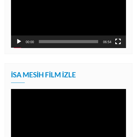
00:00
06:54
İSA MESIH FILM İZLE
Video
oynatıcı