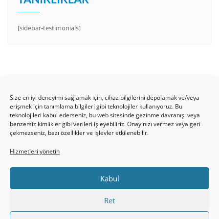
[sidebar-testimonials]
Size en iyi deneyimi sağlamak için, cihaz bilgilerini depolamak ve/veya
erişmek için tanımlama bilgileri gibi teknolojiler kullanıyoruz. Bu
teknolojileri kabul ederseniz, bu web sitesinde gezinme davranışı veya
benzersiz kimlikler gibi verileri işleyebiliriz. Onayınızı vermez veya geri
HAKKIMIZDA
Üyelik Kuralları
Bize Yazın
çekmezseniz, bazı özellikler ve işlevler etkilenebilir.
Gizlilik Politikamız
İncil’den Dersler
Makaleler
Hizmetleri yönetin
Online Kutsal Kitap
Video Öğrencilik Dersleri
ABNSAT Türkiye – Canlı İzleyin
Kabul
Ahuva Hizmetleri YouTube Sayfası
Hesap aç
Üye Girişi
Kayıt
Register
Register
Ret
Paltalk Sohbet Odası
Üye Girişi