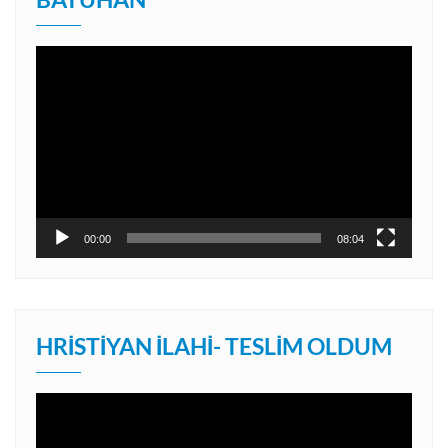
Video
oynatıcı
00:00
08:04
HRISTIYAN İLAHI- TESLIM OLDUM
Video
oynatıcı