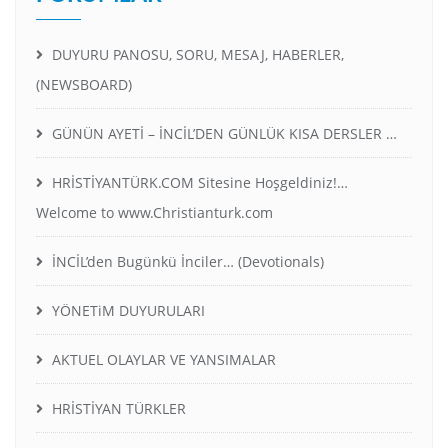
DUYURU PANOSU, SORU, MESAJ, HABERLER,
(NEWSBOARD)
GÜNÜN AYETİ – İNCİL’DEN GÜNLÜK KISA DERSLER …
HRİSTİYANTÜRK.COM Sitesine Hoşgeldiniz!…
Welcome to www.Christianturk.com
İNCİL’den Bugünkü İnciler… (Devotionals)
YÖNETiM DUYURULARI
AKTUEL OLAYLAR VE YANSIMALAR
HRİSTİYAN TÜRKLER