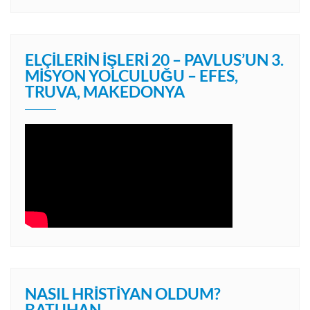
ELÇILERIN İŞLERI 20 – PAVLUS’UN 3.
MISYON YOLCULUĞU – EFES,
TRUVA, MAKEDONYA
NASIL HRISTIYAN OLDUM?
BATUHAN