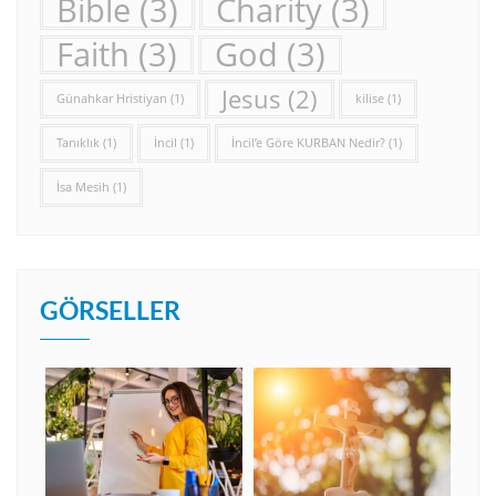
Bible
(3)
Charity
(3)
Faith
(3)
God
(3)
Jesus
(2)
Günahkar Hristiyan
(1)
kilise
(1)
Tanıklık
(1)
İncil
(1)
İncil’e Göre KURBAN Nedir?
(1)
İsa Mesih
(1)
GÖRSELLER