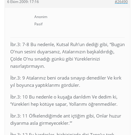
6 Ekim 2009: 17:16
#26490
Anonim
Pasif
İbr.3: 7-8 Bu nedenle, Kutsal Ruh’un dediği gibi, “Bugün
O’nun sesini duyarsanız, Atalarınızın başkaldırdığı,
Çölde O’nu sınadığı günkü gibi Yüreklerinizi
nasırlaştırmayın.
İbr.3: 9 Atalarınız beni orada sınayıp denediler Ve kırk
yıl boyunca yaptıklarımı gördüler.
İbr.3: 10 Bu nedenle o kuşağa darıldım Ve dedim ki,
‘Yürekleri hep kötüye sapar, Yollarımı öğrenmediler.
İbr.3: 11 Öfkelendiğimde ant içtiğim gibi, Onlar huzur
diyarıma asla girmeyecekler.'”
İbr.3: 12 Ey kardeşler, hiçbirinizde diri Tanrı’yı terk