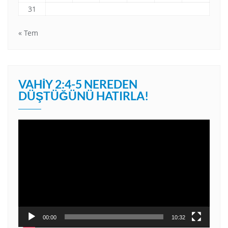
31
« Tem
VAHIY 2:4-5 NEREDEN
DÜŞTÜĞÜNÜ HATIRLA!
Video
oynatıcı
00:00
10:32