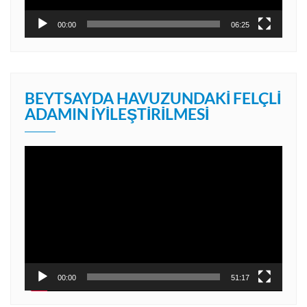
00:00
06:25
BEYTSAYDA HAVUZUNDAKI FELÇLI
ADAMIN İYILEŞTIRILMESI
Video
oynatıcı
00:00
51:17