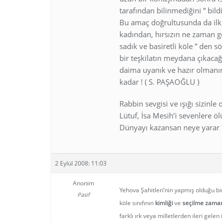
tarafından bilinmediğini ” bild
Bu amaç doğrultusunda da ilk
kadından, hırsızın ne zaman g
sadık ve basiretli köle ” den s
bir teşkilatın meydana çıkacağ
daima uyanık ve hazır olmanın
kadar ! ( S. PAŞAOĞLU )
Rabbin sevgisi ve ışığı sizinle 
Lütuf, İsa Mesih’i sevenlere ö
Dünyayı kazansan neye yarar ? j
2 Eylül 2008: 11:03
Anonim
Yehova Şahitleri’nin yapmış olduğu bir
Pasif
köle sınıfının
kimliği
ve
seçilme zaman
farklı ırk veya milletlerden ileri gel