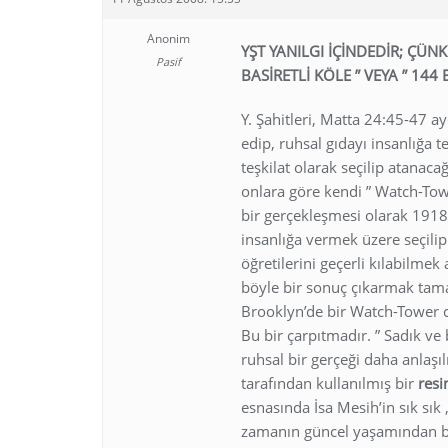
Anonim
YŞT YANILGI İÇİNDEDİR; ÇÜN
Pasif
BASİRETLİ KÖLE ” VEYA ” 144
Y. Şahitleri, Matta 24:45-47 a
edip, ruhsal gıdayı insanlığa te
teşkilat olarak seçilip atanaca
onlara göre kendi ” Watch-Towe
bir gerçekleşmesi olarak 1918 
insanlığa vermek üzere seçilip 
öğretilerini geçerli kılabilmek
böyle bir sonuç çıkarmak tama
Brooklyn’de bir Watch-Tower c
Bu bir çarpıtmadır. ” Sadık ve
ruhsal bir gerçeği daha anlaşı
tarafından kullanılmış bir
res
esnasında İsa Mesih’in sık sık 
zamanın güncel yaşamından bir