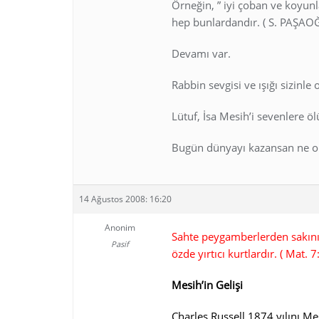
Örneğin, ” iyi çoban ve koyunlar
hep bunlardandır. ( S. PAŞAO
Devamı var.
Rabbin sevgisi ve ışığı sizinle 
Lütuf, İsa Mesih’i sevenlere ö
Bugün dünyayı kazansan ne o
14 Ağustos 2008: 16:20
Anonim
Sahte peygamberlerden sakının
Pasif
özde yırtıcı kurtlardır. ( Mat. 7
Mesih’in Gelişi
Charles Russell 1874 yılını Mesi