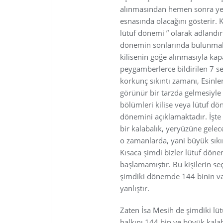
alınmasından hemen sonra yer
esnasında olacağını gösterir. K
lütuf dönemi ” olarak adlandır
dönemin sonlarında bulunmakt
kilisenin göğe alınmasıyla k
peygamberlerce bildirilen 7 se
korkunç sıkıntı zamanı, Esinl
görünür bir tarzda gelmesiyle 
bölümleri kilise veya lütuf dö
dönemini açıklamaktadır. İşte 
bir kalabalık, yeryüzüne gele
o zamanlarda, yani büyük sıkın
Kısaca şimdi bizler lütuf dön
başlamamıştır. Bu kişilerin se
şimdiki dönemde 144 binin v
yanlıştır.
Zaten İsa Mesih de şimdiki lüt
halkını 144 bin ve büyük kalabal