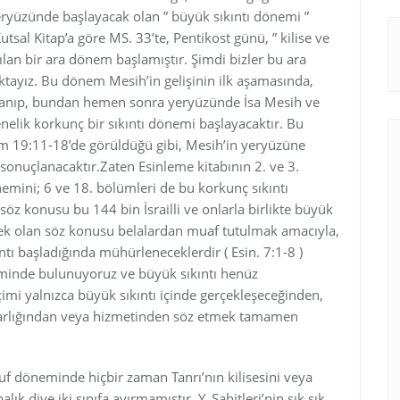
yüzünde başlayacak olan ” büyük sıkıntı dönemi ”
utsal Kitap’a göre MS. 33’te, Pentikost günü, ” kilise ve
ılan bir ara dönem başlamıştır. Şimdi bizler bu ara
ayız. Bu dönem Mesih’in gelişinin ilk aşamasında,
apanıp, bundan hemen sonra yeryüzünde İsa Mesih ve
nelik korkunç bir sıkıntı dönemi başlayacaktır. Bu
em 19:11-18’de görüldüğü gibi, Mesih’in yeryüzüne
sonuçlanacaktır.Zaten Esinleme kitabının 2. ve 3.
nemini; 6 ve 18. bölümleri de bu korkunç sıkıntı
söz konusu bu 144 bin İsrailli ve onlarla birlikte büyük
cek olan söz konusu belalardan muaf tutulmak amacıyla,
tı başladığında mühürleneceklerdir ( Esin. 7:1-8 )
eminde bulunuyoruz ve büyük sıkıntı henüz
çimi yalnızca büyük sıkıntı içinde gerçekleşeceğinden,
arlığından veya hizmetinden söz etmek tamamen
uf döneminde hiçbir zaman Tanrı’nın kilisesini veya
ık diye iki sınıfa ayırmamıştır. Y. Şahitleri’nin sık sık