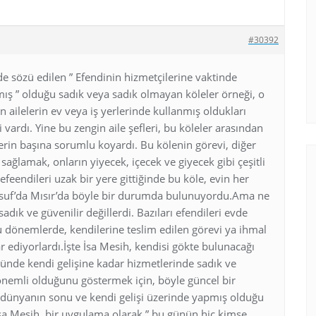
#30392
e sözü edilen ” Efendinin hizmetçilerine vaktinde
lmış ” olduğu sadık veya sadık olmayan köleler örneği, o
n ailelerin ev veya iş yerlerinde kullanmış oldukları
i vardı. Yine bu zengin aile şefleri, bu köleler arasından
elerin başına sorumlu koyardı. Bu kölenin görevi, diğer
 sağlamak, onların yiyecek, içecek ve giyecek gibi çeşitli
 efeendileri uzak bir yere gittiğinde bu köle, evin her
Yusuf’da Mısır’da böyle bir durumda bulunuyordu.Ama ne
adık ve güvenilir değillerdi. Bazıları efendileri evde
dönemlerde, kendilerine teslim edilen görevi ya ihmal
 ediyorlardı.İşte İsa Mesih, kendisi gökte bulunacağı
zünde kendi gelişine kadar hizmetlerinde sadık ve
nemli olduğunu göstermek için, böyle güncel bir
 dünyanın sonu ve kendi gelişi üzerinde yapmış olduğu
a Mesih, bir uygulama olarak ” bu günün hiç kimse