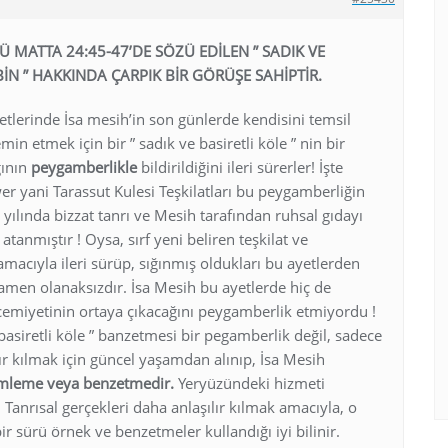
KÜ MATTA 24:45-47’DE SÖZÜ EDİLEN ” SADIK VE
 BİN ” HAKKINDA ÇARPIK BİR GÖRÜŞE SAHİPTİR.
yetlerinde İsa mesih’in son günlerde kendisini temsil
min etmek için bir ” sadık ve basiretli köle ” nin bir
ğının
peygamberlikle
bildirildiğini ileri sürerler! İşte
r yani Tarassut Kulesi Teşkilatları bu peygamberliğin
yılında bizzat tanrı ve Mesih tarafından ruhsal gıdayı
atanmıştır ! Oysa, sırf yeni beliren teşkilat ve
 amacıyla ileri sürüp, sığınmış oldukları bu ayetlerden
men olanaksızdır. İsa Mesih bu ayetlerde hiç de
emiyetinin ortaya çıkacağını peygamberlik etmiyordu !
 basiretli köle ” banzetmesi bir pegamberlik değil, sadece
lır kılmak için güncel yaşamdan alınıp, İsa Mesih
imleme veya benzetmedir.
Yeryüzündeki hizmeti
, Tanrısal gerçekleri daha anlaşılır kılmak amacıyla, o
 sürü örnek ve benzetmeler kullandığı iyi bilinir.