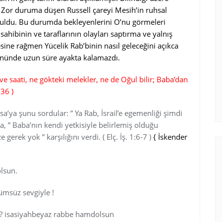
. Zor duruma düşen Russell çareyi Mesih’in ruhsal
buldu. Bu durumda bekleyenlerini O’nu görmeleri
ahibinin ve taraflarının olayları saptırma ve yalnış
ne rağmen Yücelik Rab’binin nasıl geleceğini açıkca
i önünde uzun süre ayakta kalamazdı.
e saati, ne gökteki melekler, ne de Oğul bilir; Baba’dan
36 )
İsa’ya şunu sordular: ” Ya Rab, İsrail’e egemenliği şimdi
ra, ” Baba’nın kendi yetkisiyle belirlemiş olduğu
 gerek yok ” karşılığını verdi. ( Elç. İş. 1:6-7 )
{ İskender
olsun.
lümsüz sevgiyle !
 ? isasiyahbeyaz rabbe hamdolsun