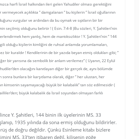
nızca harfi İsrail halkından ileri gelen Yahudiler olması gerektiğini
vermeyecek açıklıkta ” damgalanan ” bu kişilerin ” İsrail oğullarının
duğunu vurgular ve ardından da bu oymak ve sıptların bir bir
nin seçilmiş olduğunu belirtir ! ( Esin. 7:4-8 )Bu sözleri, Y. Şahitleri’nin
rlendirmek hem yanlış, hem de mantıksızlıktır ! Y. Şahitleri’nin ” 144
 ilgili olduğu kişilerin kimliğini de ruhsal anlamda yorumlamaları,
z bir kuraldır ! Kendilerinin de bir yazıda beyan etmiş oldukları gibi; ”
iğer bir yarısına da sembolik bir anlam verilemez” ( Uyanın, 22 Eylül
 Yahudiler’den olacağını kanıtlayan diğer bir gerçek de, aynı bölümde
en sonra bunlara bir karşıtlama olarak, diğer ” her ulustan, her
an kimsenin sayamayacağı büyük bir kalabalık” tan söz edilmesidir (
srailliler’den; büyük kalabalık da İsrail soyundan olmayan farklı
ince Y. Şahitleri, 144 binin ilk üyelerinin MS. 33
şlanıp, 1935 yılında da sona ermiş olduğunu bildirirler.
rüş de doğru değildir. Çünkü Esinleme kitabı bizlere
çimini MS. 33’ten itibaren değil, kilisenin göğe