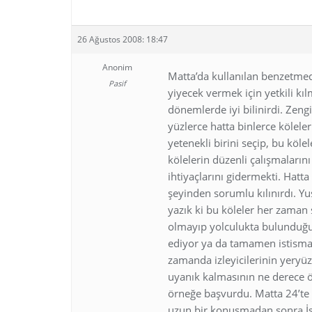
26 Ağustos 2008: 18:47
Anonim
Matta’da kullanılan benzetmed
Pasif
yiyecek vermek için yetkili kı
dönemlerde iyi bilinirdi. Zengi
yüzlerce hatta binlerce köleler
yetenekli birini seçip, bu köl
kölelerin düzenli çalışmalarını
ihtiyaçlarını gidermekti. Hatta
şeyinden sorumlu kılınırdı. 
yazık ki bu köleler her zaman s
olmayıp yolculukta bulunduğu 
ediyor ya da tamamen istismar
zamanda izleyicilerinin yeryü
uyanık kalmasının ne derece ö
örneğe başvurdu. Matta 24’te
uzun bir konuşmadan sonra İs