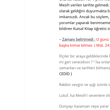
Mesih verilen tarihte gelmedi
olarak geldiğini duyurmakta 
imkansızdı. Ancak bu söylem, s
yorumlar yaparak benimsemesi
bildiren Kutsal Kitap öğretis
–
Zamanı belirtmedi :
O günü v
başka kimse bilmez. ( Mat. 24:
Elçiler bir araya geldiklerinde 
mi geri vereceksin ? ” İsa onla
zamanları ve tarihleri bilmenize
CEDİD }
Rabbin sevgisi ve ışığı sizinle 
Lütuf, İsa Mesih’i sevenlere ö
Dünyayı kazansan neye yarar