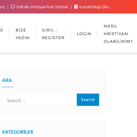
mız
Paltalk HristiyanTurk Sohbet
Kutsal Kitap Oku
NASIL
LÜ
BIZE
GIRIŞ –
LOGIN
HRISTIYAN
YAZIN
REGISTER
OLABILIRIM?
ARA
KATEGORILER