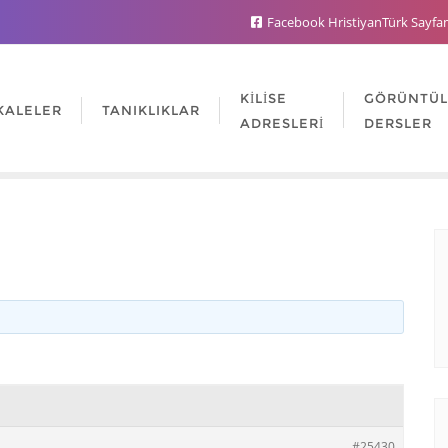
Facebook HristiyanTürk Sayfa
KILISE
GÖRÜNTÜ
KALELER
TANIKLIKLAR
ADRESLERI
DERSLER
#25430