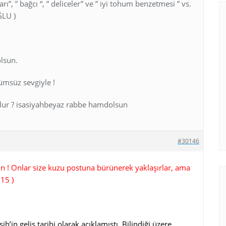
ı”, ” bağcı “, ” deliceler” ve ” iyi tohum benzetmesi ” vs.
ĞLU )
olsun.
lümsüz sevgiyle !
lur ? isasiyahbeyaz rabbe hamdolsun
#30146
 ! Onlar size kuzu postuna bürünerek yaklaşırlar, ama
:15 )
h’in geliş tarihi olarak açıklamıştı. Bilindiği üzere