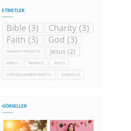
ETIKETLER
Bible
(3)
Charity
(3)
Faith
(3)
God
(3)
Jesus
(2)
Günahkar Hristiyan
(1)
kilise
(1)
Tanıklık
(1)
İncil
(1)
İncil’e Göre KURBAN Nedir?
(1)
İsa Mesih
(1)
GÖRSELLER