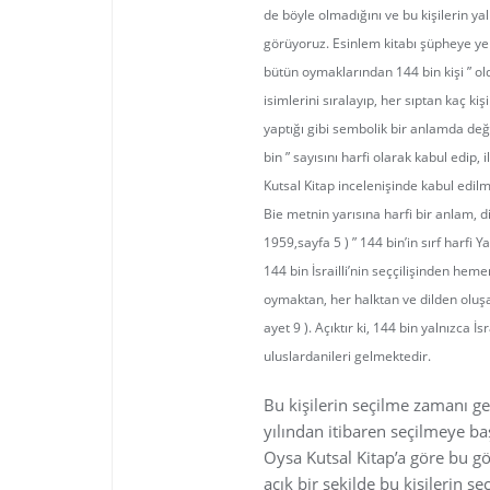
de böyle olmadığını ve bu kişilerin yal
görüyoruz. Esinlem kitabı şüpheye yer 
bütün oymaklarından 144 bin kişi ” ol
isimlerini sıralayıp, her sıptan kaç kişi
yaptığı gibi sembolik bir anlamda değe
bin ” sayısını harfi olarak kabul edip,
Kutsal Kitap incelenişinde kabul edilme
Bie metnin yarısına harfi bir anlam, d
1959,sayfa 5 ) ” 144 bin’in sırf harfi
144 bin İsrailli’nin seççilişinden hem
oymaktan, her halktan ve dilden oluş
ayet 9 ). Açıktır ki, 144 bin yalnızca İ
uluslardanileri gelmektedir.
Bu kişilerin seçilme zamanı gel
yılından itibaren seçilmeye ba
Oysa Kutsal Kitap’a göre bu gö
açık bir şekilde bu kişilerin se