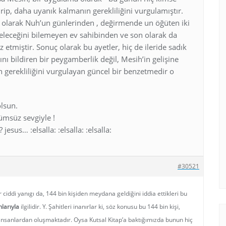
irip, daha uyanık kalmanın gerekliliğini vurgulamıştır.
 olarak Nuh’un günlerinden , değirmende un öğüten iki
eleceğini bilemeyen ev sahibinden ve son olarak da
öz etmiştir. Sonuç olarak bu ayetler, hiç de ileride sadık
ını bildiren bir peygamberlik değil, Mesih’in gelişine
 gerekliliğini vurgulayan güncel bir benzetmedir o
olsun.
lümsüz sevgiyle !
esus… :elsalla: :elsalla: :elsalla:
#30521
 ciddi yanıgı da, 144 bin kişiden meydana geldiğini iddia ettikleri bu
larıyla
ilgilidir. Y. Şahitleri inanırlar ki, söz konusu bu 144 bin kişi,
en insanlardan oluşmaktadır. Oysa Kutsal Kitap’a baktığımızda bunun hiç