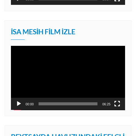
İSA MESIH FILM İZLE
Video
oynatıcı
00:00
06:25