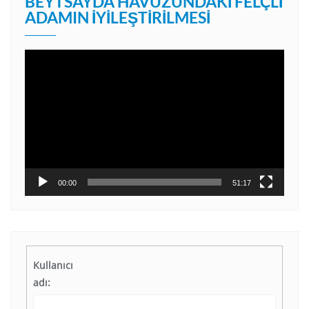
BEYTSAYDA HAVUZUNDAKI FELÇLI
ADAMIN İYILEŞTIRILMESI
Video
oynatıcı
00:00
51:17
Kullanıcı
adı: