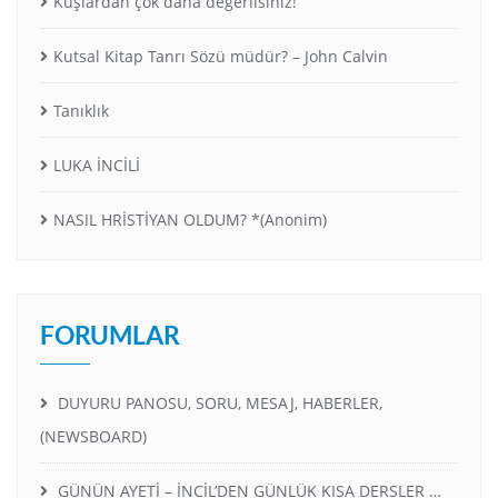
Kuşlardan çok daha değerlisiniz!
Kutsal Kitap Tanrı Sözü müdür? – John Calvin
Tanıklık
LUKA İNCİLİ
NASIL HRİSTİYAN OLDUM? *(Anonim)
FORUMLAR
DUYURU PANOSU, SORU, MESAJ, HABERLER,
(NEWSBOARD)
GÜNÜN AYETİ – İNCİL’DEN GÜNLÜK KISA DERSLER …