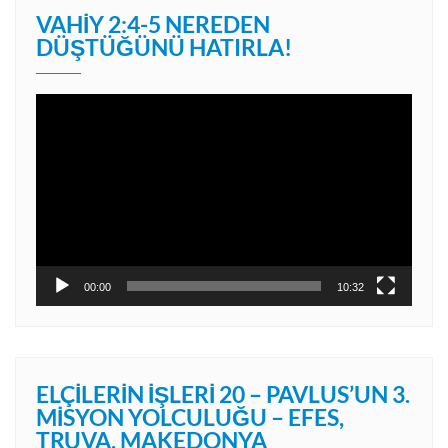
VAHIY 2:4-5 NEREDEN
DÜŞTÜĞÜNÜ HATIRLA!
Video
oynatıcı
00:00
10:32
ELÇILERIN İŞLERI 20 – PAVLUS’UN 3.
MISYON YOLCULUĞU – EFES,
TRUVA, MAKEDONYA