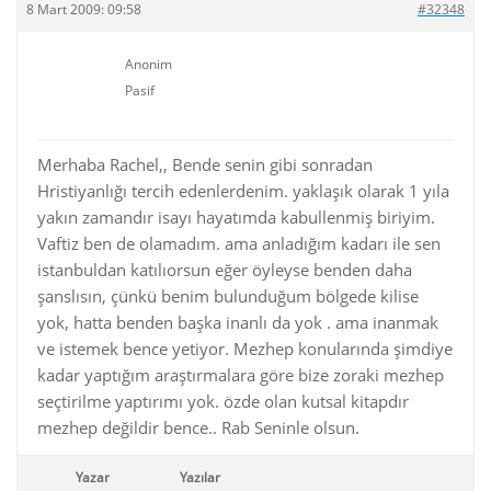
8 Mart 2009: 09:58
#32348
Anonim
Pasif
Merhaba Rachel,, Bende senin gibi sonradan
Hristiyanlığı tercih edenlerdenim. yaklaşık olarak 1 yıla
yakın zamandır isayı hayatımda kabullenmiş biriyim.
Vaftiz ben de olamadım. ama anladığım kadarı ile sen
istanbuldan katılıorsun eğer öyleyse benden daha
şanslısın, çünkü benim bulunduğum bölgede kilise
yok, hatta benden başka inanlı da yok . ama inanmak
ve istemek bence yetiyor. Mezhep konularında şimdiye
kadar yaptığım araştırmalara göre bize zoraki mezhep
seçtirilme yaptırımı yok. özde olan kutsal kitapdır
mezhep değildir bence.. Rab Seninle olsun.
Yazar
Yazılar