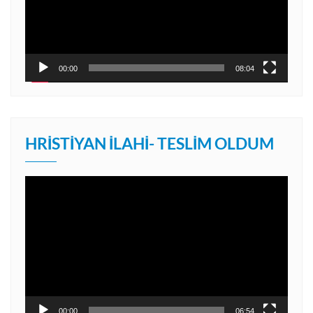
00:00
08:04
HRISTIYAN İLAHI- TESLIM OLDUM
Video
oynatıcı
00:00
06:54