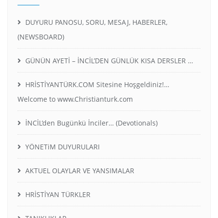
DUYURU PANOSU, SORU, MESAJ, HABERLER,
(NEWSBOARD)
GÜNÜN AYETİ – İNCİL’DEN GÜNLÜK KISA DERSLER …
HRİSTİYANTÜRK.COM Sitesine Hoşgeldiniz!…
Welcome to www.Christianturk.com
İNCİL’den Bugünkü İnciler… (Devotionals)
YÖNETiM DUYURULARI
AKTUEL OLAYLAR VE YANSIMALAR
HRİSTİYAN TÜRKLER