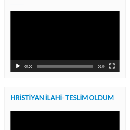
Video
oynatıcı
00:00
08:04
HRISTIYAN İLAHI- TESLIM OLDUM
Video
oynatıcı