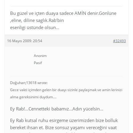
Bu güzel ve içten duaya sadece AMİN denir.Gönlüne
,eline, diline saglık.Rab’bin
esenligi üstünde olsun…
16 Mayıs 2009: 20:54
#32493
Anonim
Pasif
Doğuhan;13618 wrote:
Gece vakti içimden gelen bir duayı sizinle paylaşmak ve amin lerinizi
alma gereksinimi duydum….
Ey Rab!…Cennetteki babamız…Adın yücelsin…
Ey Rab kutsal ruhu esirgeme üzerimizden bize bolluk
bereket ihsan et. Bize sonsuz yaşamı vereceğini vaat