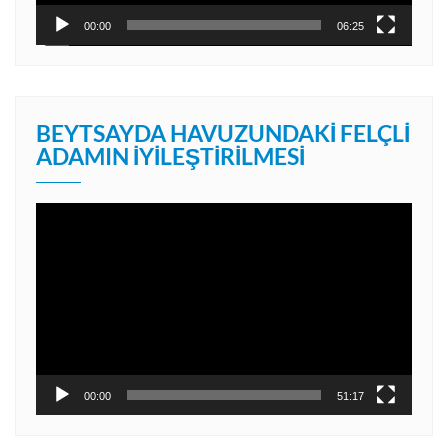
00:00
06:25
BEYTSAYDA HAVUZUNDAKI FELÇLI
ADAMIN İYILEŞTIRILMESI
Video
oynatıcı
00:00
51:17