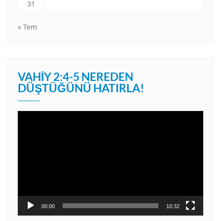
31
« Tem
VAHIY 2:4-5 NEREDEN
DÜŞTÜĞÜNÜ HATIRLA!
Video
oynatıcı
00:00
10:32