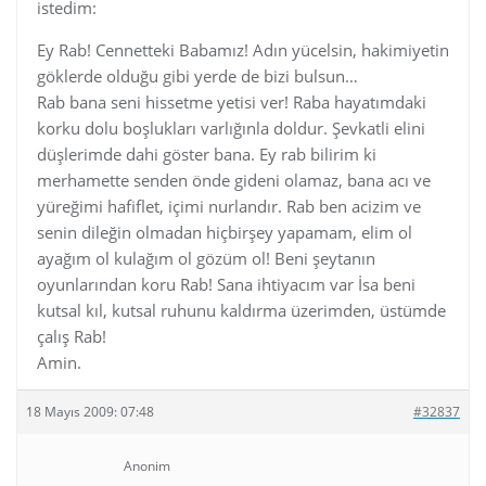
istedim:
Ey Rab! Cennetteki Babamız! Adın yücelsin, hakimiyetin
göklerde olduğu gibi yerde de bizi bulsun…
Rab bana seni hissetme yetisi ver! Raba hayatımdaki
korku dolu boşlukları varlığınla doldur. Şevkatli elini
düşlerimde dahi göster bana. Ey rab bilirim ki
merhamette senden önde gideni olamaz, bana acı ve
yüreğimi hafiflet, içimi nurlandır. Rab ben acizim ve
senin dileğin olmadan hiçbirşey yapamam, elim ol
ayağım ol kulağım ol gözüm ol! Beni şeytanın
oyunlarından koru Rab! Sana ihtiyacım var İsa beni
kutsal kıl, kutsal ruhunu kaldırma üzerimden, üstümde
çalış Rab!
Amin.
18 Mayıs 2009: 07:48
#32837
Anonim