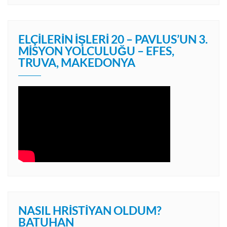
ELÇILERIN İŞLERI 20 – PAVLUS’UN 3.
MISYON YOLCULUĞU – EFES,
TRUVA, MAKEDONYA
NASIL HRISTIYAN OLDUM?
BATUHAN