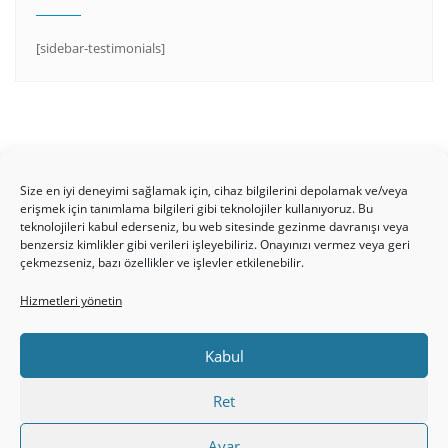
[sidebar-testimonials]
Size en iyi deneyimi sağlamak için, cihaz bilgilerini depolamak ve/veya
erişmek için tanımlama bilgileri gibi teknolojiler kullanıyoruz. Bu
teknolojileri kabul ederseniz, bu web sitesinde gezinme davranışı veya
benzersiz kimlikler gibi verileri işleyebiliriz. Onayınızı vermez veya geri
HAKKIMIZDA
Üyelik Kuralları
Bize Yazın
çekmezseniz, bazı özellikler ve işlevler etkilenebilir.
Gizlilik Politikamız
İncil’den Dersler
Makaleler
Hizmetleri yönetin
Online Kutsal Kitap
Video Öğrencilik Dersleri
ABNSAT Türkiye – Canlı İzleyin
Kabul
Ahuva Hizmetleri YouTube Sayfası
Hesap aç
Üye Girişi
Kayıt
Register
Register
Ret
Paltalk Sohbet Odası
Üye Girişi
Ayar