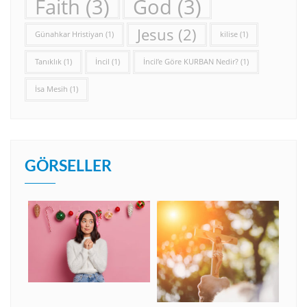
Faith
(3)
God
(3)
Jesus
(2)
Günahkar Hristiyan
(1)
kilise
(1)
Tanıklık
(1)
İncil
(1)
İncil’e Göre KURBAN Nedir?
(1)
İsa Mesih
(1)
GÖRSELLER