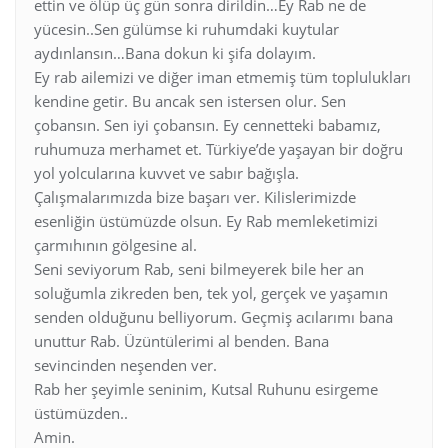
ettin ve ölüp üç gün sonra dirildin…Ey Rab ne de
yücesin..Sen gülümse ki ruhumdaki kuytular
aydınlansın…Bana dokun ki şifa dolayım.
Ey rab ailemizi ve diğer iman etmemiş tüm toplulukları
kendine getir. Bu ancak sen istersen olur. Sen
çobansın. Sen iyi çobansın. Ey cennetteki babamız,
ruhumuza merhamet et. Türkiye’de yaşayan bir doğru
yol yolcularına kuvvet ve sabır bağışla.
Çalışmalarımızda bize başarı ver. Kilislerimizde
esenliğin üstümüzde olsun. Ey Rab memleketimizi
çarmıhının gölgesine al.
Seni seviyorum Rab, seni bilmeyerek bile her an
soluğumla zikreden ben, tek yol, gerçek ve yaşamın
senden olduğunu belliyorum. Geçmiş acılarımı bana
unuttur Rab. Üzüntülerimi al benden. Bana
sevincinden neşenden ver.
Rab her şeyimle seninim, Kutsal Ruhunu esirgeme
üstümüzden..
Amin.