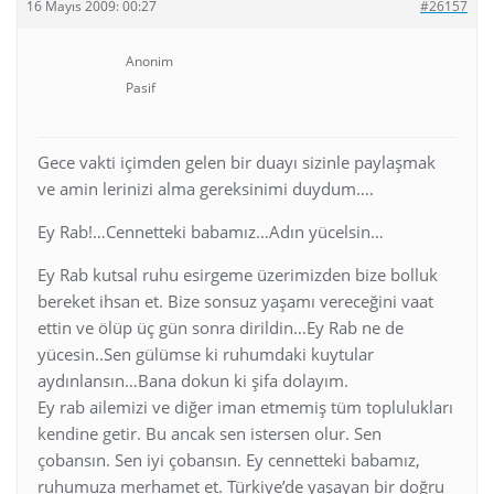
16 Mayıs 2009: 00:27
#26157
Anonim
Pasif
Gece vakti içimden gelen bir duayı sizinle paylaşmak
ve amin lerinizi alma gereksinimi duydum….
Ey Rab!…Cennetteki babamız…Adın yücelsin…
Ey Rab kutsal ruhu esirgeme üzerimizden bize bolluk
bereket ihsan et. Bize sonsuz yaşamı vereceğini vaat
ettin ve ölüp üç gün sonra dirildin…Ey Rab ne de
yücesin..Sen gülümse ki ruhumdaki kuytular
aydınlansın…Bana dokun ki şifa dolayım.
Ey rab ailemizi ve diğer iman etmemiş tüm toplulukları
kendine getir. Bu ancak sen istersen olur. Sen
çobansın. Sen iyi çobansın. Ey cennetteki babamız,
ruhumuza merhamet et. Türkiye’de yaşayan bir doğru