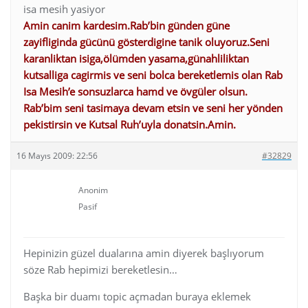
isa mesih yasiyor
Amin canim kardesim.Rab’bin günden güne
zayifliginda gücünü gösterdigine tanik oluyoruz.Seni
karanliktan isiga,ölümden yasama,günahliliktan
kutsalliga cagirmis ve seni bolca bereketlemis olan Rab
Isa Mesih’e sonsuzlarca hamd ve övgüler olsun.
Rab’bim seni tasimaya devam etsin ve seni her yönden
pekistirsin ve Kutsal Ruh’uyla donatsin.Amin.
16 Mayıs 2009: 22:56
#32829
Anonim
Pasif
Hepinizin güzel dualarına amin diyerek başlıyorum
söze Rab hepimizi bereketlesin…
Başka bir duamı topic açmadan buraya eklemek