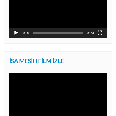
00:00
06:54
İSA MESIH FILM İZLE
Video
oynatıcı