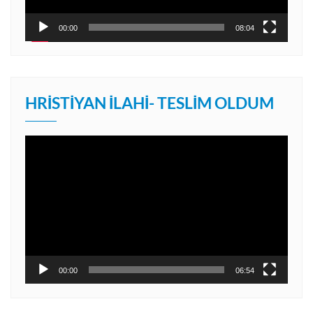
00:00
08:04
HRISTIYAN İLAHI- TESLIM OLDUM
Video
oynatıcı
00:00
06:54