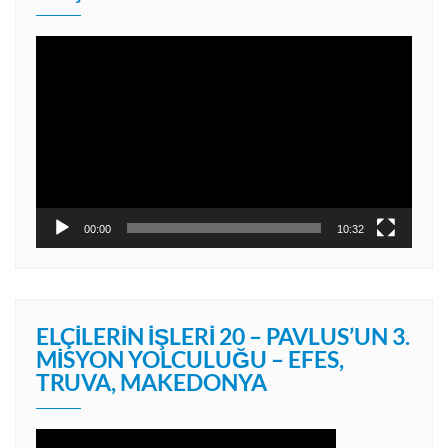
Video
oynatıcı
00:00
10:32
ELÇILERIN İŞLERI 20 – PAVLUS’UN 3.
MISYON YOLCULUĞU – EFES,
TRUVA, MAKEDONYA