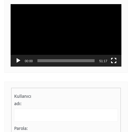
Video
oynatıcı
00:00
51:17
Kullanıcı
adı:
Parola: