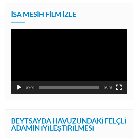
İSA MESIH FILM İZLE
Video
oynatıcı
00:00
06:25
BEYTSAYDA HAVUZUNDAKI FELÇLI
ADAMIN İYILEŞTIRILMESI