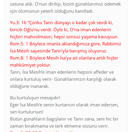
üstüne aldı. O’nun dirilişi, bizim günahlarımızı ödemek
için ölümünun yeterli olduğunu kanıtladı.
Yu.3: 16 “Çünkü Tanrı dünyayı o kadar çok sevdi ki,
biricik Oğlu’nu verdi. Öyle ki, O’na iman edenlerin
hiçbiri mahvolmasın, hepsi sonsuz yaşama kavuşsun.
Rom.5: 1 Böylece imanla aklandığımıza göre, Rabbimiz
İsa Mesih sayesinde Tanrı’yla barışmış oluyoruz.
Rom.8: 1 Böylece Mesih İsa’ya ait olanlara artık hiçbir
mahkûmiyet yoktur.
Tanrı, İsa Mesih’e iman edenlerin hepsini affeder ve
onlara kurtuluş verir- Günahlarımızın karşılığı olarak
öldüğüne inanarak.
Bu kurtuluşun mesajıdır!
Eger İsa Mesih’e senin kurtarıcın olarak iman edersen,
sen kurtulursun!
Bütün günahların bagışlanır ve Tanrı sana, seni hic bir
zaman bırakmama ve terk etmeme sözünü verir.