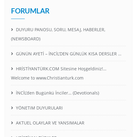
FORUMLAR
DUYURU PANOSU, SORU, MESAJ, HABERLER,
(NEWSBOARD)
GÜNÜN AYETİ – İNCİL’DEN GÜNLÜK KISA DERSLER …
HRİSTİYANTÜRK.COM Sitesine Hoşgeldiniz!…
Welcome to www.Christianturk.com
İNCİL’den Bugünkü İnciler… (Devotionals)
YÖNETiM DUYURULARI
AKTUEL OLAYLAR VE YANSIMALAR