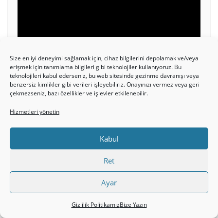
oynatıcı
Size en iyi deneyimi sağlamak için, cihaz bilgilerini depolamak ve/veya
erişmek için tanımlama bilgileri gibi teknolojiler kullanıyoruz. Bu
teknolojileri kabul ederseniz, bu web sitesinde gezinme davranışı veya
benzersiz kimlikler gibi verileri işleyebiliriz. Onayınızı vermez veya geri
00:00
06:54
çekmezseniz, bazı özellikler ve işlevler etkilenebilir.
Hizmetleri yönetin
İSA MESIH FILM İZLE
Kabul
Ret
Video
oynatıcı
Ayar
Gizlilik Politikamız
Bize Yazın