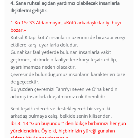
4. Sana ruhsal açıdan yardımcı olabilecek insanlarla
ilişkilerini geliştir.
1.Ko.15: 33 Aldanmayın, «Kötü arkadaşlıklar iyi huyu
bozar.»
Kutsal Kitap ‘kötü’ insanların üzerimizde bırakabileceği
etkilere karşı uyarılarla doludur.
Günahkar faaliyetlerde bulunan insanlarla vakit
geçirmek, bizimde o faaliyetlere karşı teşvik edilip,
ayartılmamıza neden olacaktır.
Çevresinde bulunduğumuz insanlarin karakterleri bize
de geçecektir.
Bu yüzden çevremizi Tanrı’yı seven ve O’na kendini
adamış insanlarla kuşatmamız cok önemlidir.
Seni teşvik edecek ve destekleyecek bir veya iki
arkadaş bulmaya calış, belkide senin kilisenden.
İbr.3: 13 “Gün bugündür” denildikçe birbirinizi her gün
yüreklendirin. Öyle ki, hiçbirinizin yüreği günahın
aldatıcılığıyla nasırlaşmasın.