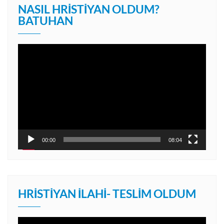
NASIL HRISTIYAN OLDUM?
BATUHAN
Video
oynatıcı
00:00
08:04
HRISTIYAN İLAHI- TESLIM OLDUM
Video