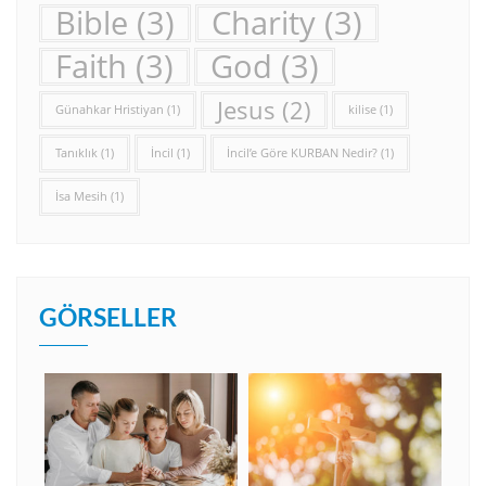
Bible
(3)
Charity
(3)
Faith
(3)
God
(3)
Jesus
(2)
Günahkar Hristiyan
(1)
kilise
(1)
Tanıklık
(1)
İncil
(1)
İncil’e Göre KURBAN Nedir?
(1)
İsa Mesih
(1)
GÖRSELLER