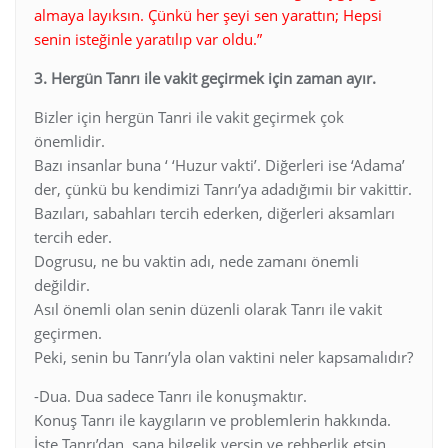
almaya layıksın. Çünkü her şeyi sen yarattın; Hepsi
senin isteğinle yaratılıp var oldu.”
3. Hergün Tanrı ile vakit geçirmek için zaman ayır.
Bizler için hergün Tanri ile vakit geçirmek çok
önemlidir.
Bazı insanlar buna ‘ ‘Huzur vakti’. Diğerleri ise ‘Adama’
der, çünkü bu kendimizi Tanrı’ya adadığımiı bir vakittir.
Bazıları, sabahları tercih ederken, diğerleri aksamları
tercih eder.
Dogrusu, ne bu vaktin adı, nede zamanı önemli
değildir.
Asıl önemli olan senin düzenli olarak Tanrı ile vakit
geçirmen.
Peki, senin bu Tanrı’yla olan vaktini neler kapsamalıdır?
-Dua. Dua sadece Tanrı ile konuşmaktır.
Konuş Tanrı ile kaygıların ve problemlerin hakkında.
İste Tanrı’dan, sana bilgelik versin ve rehberlik etsin.