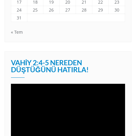
17
18
19
20
21
22
23
24
25
26
27
28
29
30
31
« Tem
VAHIY 2:4-5 NEREDEN
DÜŞTÜĞÜNÜ HATIRLA!
Video
oynatıcı