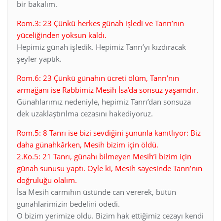
bir bakalım.
Rom.3: 23 Çünkü herkes günah işledi ve Tanrı’nın
yüceliğinden yoksun kaldı.
Hepimiz günah işledik. Hepimiz Tanrı’yı kızdıracak
şeyler yaptık.
Rom.6: 23 Çünkü günahın ücreti ölüm, Tanrı’nın
armağanı ise Rabbimiz Mesih İsa’da sonsuz yaşamdır.
Günahlarımız nedeniyle, hepimiz Tanrı’dan sonsuza
dek uzaklaştırılma cezasını hakediyoruz.
Rom.5: 8 Tanrı ise bizi sevdiğini şununla kanıtlıyor: Biz
daha günahkârken, Mesih bizim için öldü.
2.Ko.5: 21 Tanrı, günahı bilmeyen Mesih’i bizim için
günah sunusu yaptı. Öyle ki, Mesih sayesinde Tanrı’nın
doğruluğu olalım.
İsa Mesih carmıhın üstünde can vererek, bütün
günahlarimizin bedelini ödedi.
O bizim yerimize oldu. Bizim hak ettiğimiz cezayı kendi