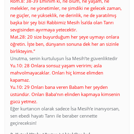
Rom.8: 38-39 Eminim ki, ne ölüm, ne yaşam, ne
melekler, ne yönetimler, ne şimdiki ne gelecek zaman,
ne güçler, ne yükseklik, ne derinlik, ne de yaratılmış
başka bir şey bizi Rabbimiz Mesih İsa’da olan Tanrı
sevgisinden ayırmaya yetecektir.
Mat.28: 20 size buyurduğum her şeye uymayı onlara
öğretin. İşte ben, dünyanın sonuna dek her an sizinle
birlikteyim.”
Unutma, senin kurtuluşun İsa Mesih’te güvenliktedir
Yu.10: 28 Onlara sonsuz yaşam veririm; asla
mahvolmayacaklar. Onları hiç kimse elimden
kapamaz.
Yu.10: 29 Onları bana veren Babam her şeyden
üstündür. Onları Baba’nın elinden kapmaya kimsenin
gücü yetmez.
Eğer kurtarıcın olarak sadece İsa Mesih’e inanıyorsan,
sen ebedi hayatı Tanrı ile beraber cennette
geçireceksin!