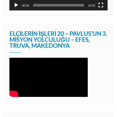
00:00
10:32
ELÇILERIN İŞLERI 20 – PAVLUS’UN 3.
MISYON YOLCULUĞU – EFES,
TRUVA, MAKEDONYA