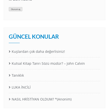
Oturum aç
GÜNCEL KONULAR
Kuşlardan çok daha değerlisiniz!
Kutsal Kitap Tanrı Sözü müdür? – John Calvin
Tanıklık
LUKA İNCİLİ
NASIL HRİSTİYAN OLDUM? *(Anonim)