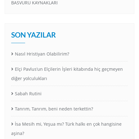
BASVURU KAYNAKLARI
SON YAZILAR
Nasıl Hristiyan Olabilirim?
Elçi Pavlus’un Elçilerin İşleri kitabında hiç geçmeyen
diğer yolculukları
Sabah Rutini
Tanrım, Tanrım, beni neden terkettin?
İsa Mesih mi, Yeşua mı? Türk halkı en çok hangisine
aşina?