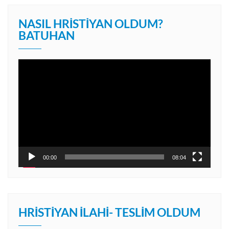
NASIL HRISTIYAN OLDUM?
BATUHAN
Video
oynatıcı
00:00
08:04
HRISTIYAN İLAHI- TESLIM OLDUM