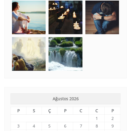
Ağustos 2026
P
S
Ç
P
C
C
P
1
2
3
4
5
6
7
8
9