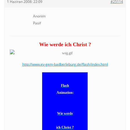
1 Haziran 2008: 22:09
#25114
Anonim
Pasif
Wie werde ich Christ ?
http://www.ev-gem-badberleburg.de/flash/index.html
Flash
Ani
mation:
Wie werde
ich Christ ?