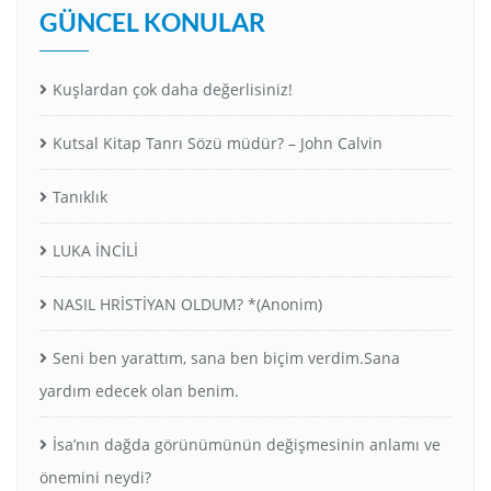
GÜNCEL KONULAR
Kuşlardan çok daha değerlisiniz!
Kutsal Kitap Tanrı Sözü müdür? – John Calvin
Tanıklık
LUKA İNCİLİ
NASIL HRİSTİYAN OLDUM? *(Anonim)
Seni ben yarattım, sana ben biçim verdim.Sana
yardım edecek olan benim.
İsa’nın dağda görünümünün değişmesinin anlamı ve
önemini neydi?