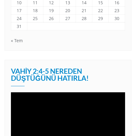
10
11
12
13
14
15
16
17
18
19
20
21
22
23
24
25
26
27
28
29
30
31
« Tem
VAHIY 2:4-5 NEREDEN
DÜŞTÜĞÜNÜ HATIRLA!
Video
oynatıcı