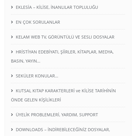
EKLESİA – KİLİSE, İNANLILAR TOPLULUĞU
EN ÇOK SORULANLAR
KELAM WEB TV, GÖRÜNTÜLÜ VE SESLI DOSYALAR
HRİSTİYAN EDEBİYATI, ŞİİRLER, KİTAPLAR, MEDYA,
BASIN, YAYIN…
SEKÜLER KONULAR…
KUTSAL KITAP KARAKTERLERİ ve KİLİSE TARİHİNİN
ÖNDE GELEN KİŞİLİKLERİ
ÜYELİK PROBLEMLERİ, YARDIM, SUPPORT
DOWNLOADS – İNDİREBİLECEĞİNİZ DOSYALAR,