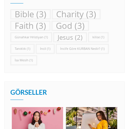
Bible
(3)
Charity
(3)
Faith
(3)
God
(3)
Jesus
(2)
Günahkar Hristiyan
(1)
kilise
(1)
Tanıklık
(1)
İncil
(1)
İncil’e Göre KURBAN Nedir?
(1)
İsa Mesih
(1)
GÖRSELLER