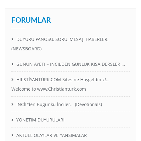
FORUMLAR
DUYURU PANOSU, SORU, MESAJ, HABERLER,
(NEWSBOARD)
GÜNÜN AYETİ – İNCİL’DEN GÜNLÜK KISA DERSLER …
HRİSTİYANTÜRK.COM Sitesine Hoşgeldiniz!…
Welcome to www.Christianturk.com
İNCİL’den Bugünkü İnciler… (Devotionals)
YÖNETiM DUYURULARI
AKTUEL OLAYLAR VE YANSIMALAR