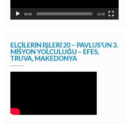
00:00
10:32
ELÇILERIN İŞLERI 20 – PAVLUS’UN 3.
MISYON YOLCULUĞU – EFES,
TRUVA, MAKEDONYA