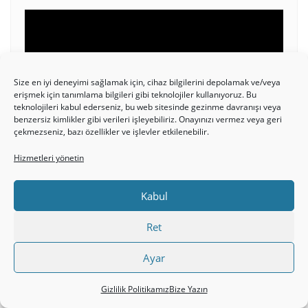
Video
oynatıcı
Size en iyi deneyimi sağlamak için, cihaz bilgilerini depolamak ve/veya
erişmek için tanımlama bilgileri gibi teknolojiler kullanıyoruz. Bu
teknolojileri kabul ederseniz, bu web sitesinde gezinme davranışı veya
benzersiz kimlikler gibi verileri işleyebiliriz. Onayınızı vermez veya geri
çekmezseniz, bazı özellikler ve işlevler etkilenebilir.
00:00
06:54
Hizmetleri yönetin
Kabul
İSA MESIH FILM İZLE
Ret
Video
Ayar
oynatıcı
Gizlilik Politikamız
Bize Yazın