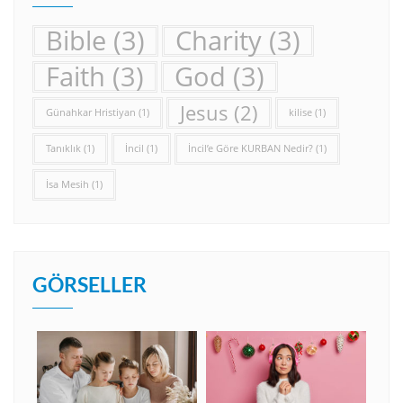
Bible
(3)
Charity
(3)
Faith
(3)
God
(3)
Jesus
(2)
Günahkar Hristiyan
(1)
kilise
(1)
Tanıklık
(1)
İncil
(1)
İncil’e Göre KURBAN Nedir?
(1)
İsa Mesih
(1)
GÖRSELLER