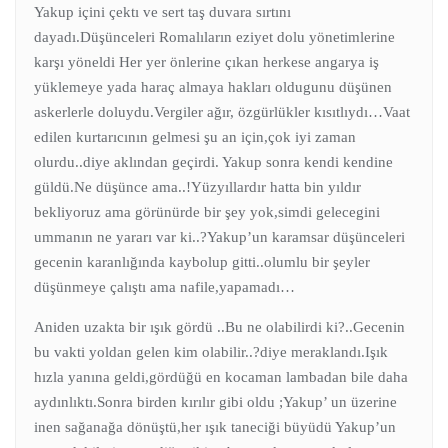
Yakup içini çektı ve sert taş duvara sırtını
dayadı.Düşünceleri Romalıların eziyet dolu yönetimlerine
karşı yöneldi Her yer önlerine çıkan herkese angarya iş
yüklemeye yada haraç almaya hakları oldugunu düşünen
askerlerle doluydu.Vergiler ağır, özgürlükler kısıtlıydı…Vaat
edilen kurtarıcının gelmesi şu an için,çok iyi zaman
olurdu..diye aklından geçirdi. Yakup sonra kendi kendine
güldü.Ne düşünce ama..!Yüzyıllardır hatta bin yıldır
bekliyoruz ama görünürde bir şey yok,simdi gelecegini
ummanın ne yararı var ki..?Yakup’un karamsar düşünceleri
gecenin karanlığında kaybolup gitti..olumlu bir şeyler
düşünmeye çalıştı ama nafile,yapamadı…
Aniden uzakta bir ışık gördü ..Bu ne olabilirdi ki?..Gecenin
bu vakti yoldan gelen kim olabilir..?diye meraklandı.Işık
hızla yanına geldi,gördüğü en kocaman lambadan bile daha
aydınlıktı.Sonra birden kırılır gibi oldu ;Yakup’ un üzerine
inen sağanağa dönüştü,her ışık taneciği büyüdü Yakup’un