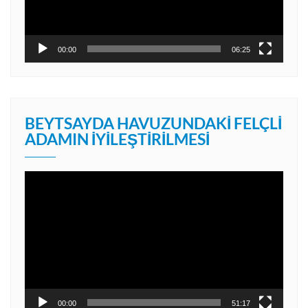
00:00
06:25
BEYTSAYDA HAVUZUNDAKI FELÇLI
ADAMIN İYILEŞTIRILMESI
Video
oynatıcı
00:00
51:17