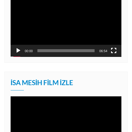
oynatıcı
00:00
06:54
İSA MESIH FILM İZLE
Video
oynatıcı