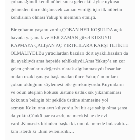
çobana.Şimdi kendi nöbet sırası gelecekti .İyice uykusu
gelmeden önce düşünecek zaman verdiği için ilk nöbetin
kendisinin olması Yakup’u memnun etmişti.
Bir çobanın yaşamı zordu,ÇOBAN HER KOŞULDA açık
havada yaşamak ve HER ZAMAN güzel KUZUYU
KAPMAYA ÇALIŞAN AÇ YIRTICILARA KARŞI TETİKTE
OLMALIYDI.Bu yırtıcılardan bazıları dört ayaklı,bazıları da
iki ayaklıydı ama hepside tehlikeliydi.Ama Yakup’a en zor
gelen çobanların değersiz olarak algılanmasıydı.İnsanlar
ondan uzaklaşmaya başlamadan önce Yakup’un onlara
çoban oldugunu söylemesi bile gerekmiyordu.Koyunların
ve odun ateşinin kokusu ,üstüne üstlük sık yıkanmaması
kokunun belirgin bir şekilde üstüne sinmesine yol
açmıştı.Koku onu ayrı kılıyordu.İyi bir eşe sahip olma şansı
da yoktu.Çünkü parası azdı; ne mevkisi ne de evi
vardı.Kimsesiz birinden başka ki, onu da nerede bulacaktı…
kim isterdi ki ..kim evlenirdiki…