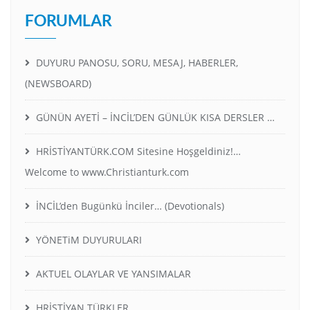
FORUMLAR
DUYURU PANOSU, SORU, MESAJ, HABERLER,
(NEWSBOARD)
GÜNÜN AYETİ – İNCİL’DEN GÜNLÜK KISA DERSLER …
HRİSTİYANTÜRK.COM Sitesine Hoşgeldiniz!…
Welcome to www.Christianturk.com
İNCİL’den Bugünkü İnciler… (Devotionals)
YÖNETiM DUYURULARI
AKTUEL OLAYLAR VE YANSIMALAR
HRİSTİYAN TÜRKLER