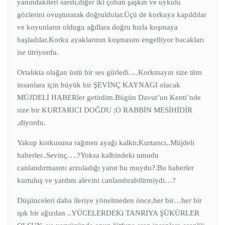
yanındakileri sarstı,diğer iki çoban şaşkın ve uykulu
gözlerini ovuşturarak doğruldular.Üçü de korkuya kapıldılar
ve koyunların oldugu ağıllara doğru hızla koşmaya
başladılar.Korku ayaklarının koşmasını engelliyor bacakları
ise titriyordu.
Ortalıkta olağan üstü bir ses gürledi….Korkmayın size tüm
insanlara için büyük bir ŞEVİNÇ KAYNAGI olacak
MÜJDELİ HABERler getirdim.Bügün Davut’un Kenti’nde
size bir KURTARICI DOĞDU ;O RABBİN MESİHİDİR
,diyordu.
Yakup korkusuna rağmen ayağı kalktı;Kurtarıcı..Müjdeli
haberler..Sevinç….?Yoksa kalbindeki umudu
canlandırmasını arzuladığı yanıt bu muydu?.Bu haberler
kurtuluş ve yardım alevini canlandırabilirmiydi…?
Düşünceleri daha ileriye yönelmeden önce,her bir…her bir
ışık bir ağızdan ..YÜCELERDEKi TANRIYA ŞÜKÜRLER