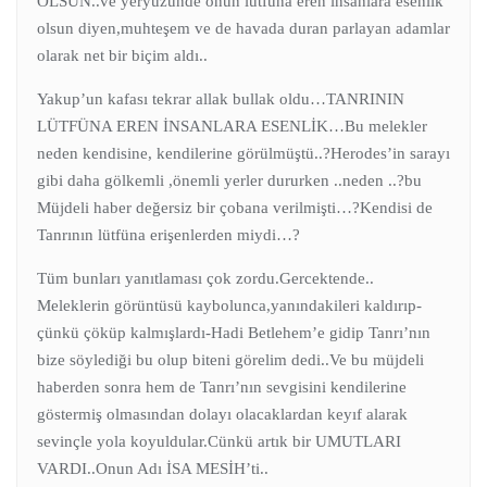
OLSUN..ve yeryüzünde onun lütfuna eren insanlara esenlik
olsun diyen,muhteşem ve de havada duran parlayan adamlar
olarak net bir biçim aldı..
Yakup’un kafası tekrar allak bullak oldu…TANRININ
LÜTFÜNA EREN İNSANLARA ESENLİK…Bu melekler
neden kendisine, kendilerine görülmüştü..?Herodes’in sarayı
gibi daha gölkemli ,önemli yerler dururken ..neden ..?bu
Müjdeli haber değersiz bir çobana verilmişti…?Kendisi de
Tanrının lütfüna erişenlerden miydi…?
Tüm bunları yanıtlaması çok zordu.Gercektende..
Meleklerin görüntüsü kaybolunca,yanındakileri kaldırıp-
çünkü çöküp kalmışlardı-Hadi Betlehem’e gidip Tanrı’nın
bize söylediği bu olup biteni görelim dedi..Ve bu müjdeli
haberden sonra hem de Tanrı’nın sevgisini kendilerine
göstermiş olmasından dolayı olacaklardan keyıf alarak
sevinçle yola koyuldular.Cünkü artık bir UMUTLARI
VARDI..Onun Adı İSA MESİH’ti..