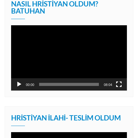
NASIL HRISTIYAN OLDUM?
BATUHAN
Video
oynatıcı
00:00
08:04
HRISTIYAN İLAHI- TESLIM OLDUM
Video