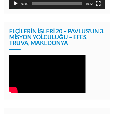
00:00
10:32
ELÇILERIN İŞLERI 20 – PAVLUS’UN 3.
MISYON YOLCULUĞU – EFES,
TRUVA, MAKEDONYA