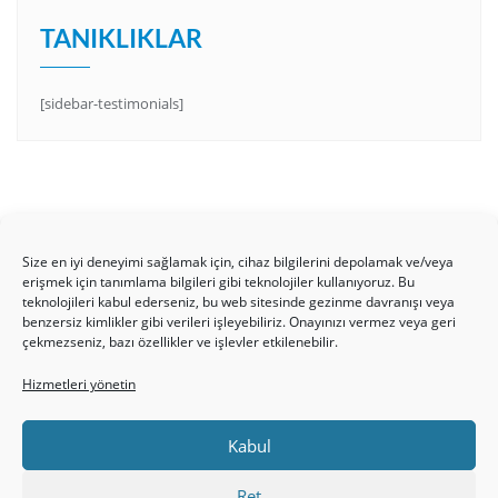
TANIKLIKLAR
[sidebar-testimonials]
Size en iyi deneyimi sağlamak için, cihaz bilgilerini depolamak ve/veya
erişmek için tanımlama bilgileri gibi teknolojiler kullanıyoruz. Bu
teknolojileri kabul ederseniz, bu web sitesinde gezinme davranışı veya
benzersiz kimlikler gibi verileri işleyebiliriz. Onayınızı vermez veya geri
HAKKIMIZDA
Üyelik Kuralları
Bize Yazın
çekmezseniz, bazı özellikler ve işlevler etkilenebilir.
Gizlilik Politikamız
İncil’den Dersler
Makaleler
Hizmetleri yönetin
Online Kutsal Kitap
Video Öğrencilik Dersleri
ABNSAT Türkiye – Canlı İzleyin
Kabul
Ahuva Hizmetleri YouTube Sayfası
Hesap aç
Üye Girişi
Kayıt
Register
Register
Ret