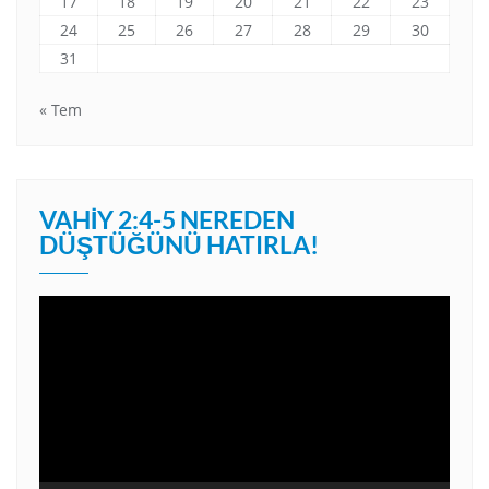
17
18
19
20
21
22
23
24
25
26
27
28
29
30
31
« Tem
VAHIY 2:4-5 NEREDEN
DÜŞTÜĞÜNÜ HATIRLA!
Video
oynatıcı