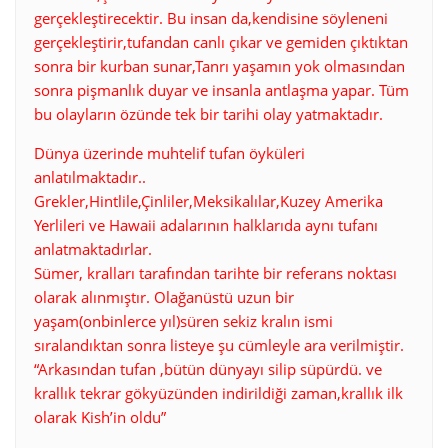
gerçekleştirecektir. Bu insan da,kendisine söyleneni
gerçekleştirir,tufandan canlı çıkar ve gemiden çıktıktan
sonra bir kurban sunar,Tanrı yaşamın yok olmasından
sonra pişmanlık duyar ve insanla antlaşma yapar. Tüm
bu olayların özünde tek bir tarihi olay yatmaktadır.
Dünya üzerinde muhtelif tufan öyküleri
anlatılmaktadır..
Grekler,Hintlile,Çinliler,Meksikalılar,Kuzey Amerika
Yerlileri ve Hawaii adalarının halklarıda aynı tufanı
anlatmaktadırlar.
Sümer, kralları tarafından tarihte bir referans noktası
olarak alınmıştır. Olağanüstü uzun bir
yaşam(onbinlerce yıl)süren sekiz kralın ismi
sıralandıktan sonra listeye şu cümleyle ara verilmiştir.
“Arkasından tufan ,bütün dünyayı silip süpürdü. ve
krallık tekrar gökyüzünden indirildiği zaman,krallık ilk
olarak Kish’in oldu”