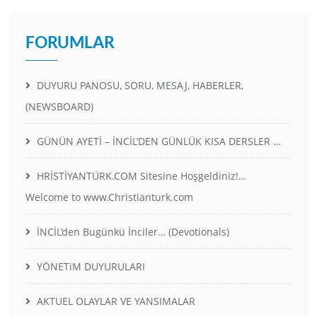
FORUMLAR
DUYURU PANOSU, SORU, MESAJ, HABERLER,
(NEWSBOARD)
GÜNÜN AYETİ – İNCİL’DEN GÜNLÜK KISA DERSLER …
HRİSTİYANTÜRK.COM Sitesine Hoşgeldiniz!…
Welcome to www.Christianturk.com
İNCİL’den Bugünkü İnciler… (Devotionals)
YÖNETiM DUYURULARI
AKTUEL OLAYLAR VE YANSIMALAR