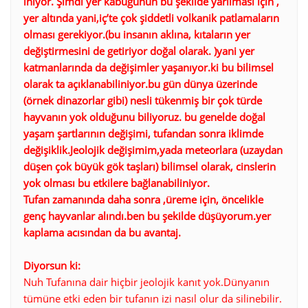
iniyor. Şimdi yer kabuğunun bu şekilde yarılması için ,
yer altında yani,iç’te çok şiddetli volkanik patlamaların
olması gerekiyor.(bu insanın aklına, kıtaların yer
değiştirmesini de getiriyor doğal olarak. )yani yer
katmanlarında da değişimler yaşanıyor.ki bu bilimsel
olarak ta açıklanabiliniyor.bu gün dünya üzerinde
(örnek dinazorlar gibi) nesli tükenmiş bir çok türde
hayvanın yok olduğunu biliyoruz. bu genelde doğal
yaşam şartlarının değişimi, tufandan sonra iklimde
değişiklik.Jeolojik değişimim,yada meteorlara (uzaydan
düşen çok büyük gök taşları) bilimsel olarak, cinslerin
yok olması bu etkilere bağlanabiliniyor.
Tufan zamanında daha sonra ,üreme için, öncelikle
genç hayvanlar alındı.ben bu şekilde düşüyorum.yer
kaplama acısından da bu avantaj.
Diyorsun ki:
Nuh Tufanına dair hiçbir jeolojik kanıt yok.Dünyanın
tümüne etki eden bir tufanın izi nasıl olur da silinebilir.