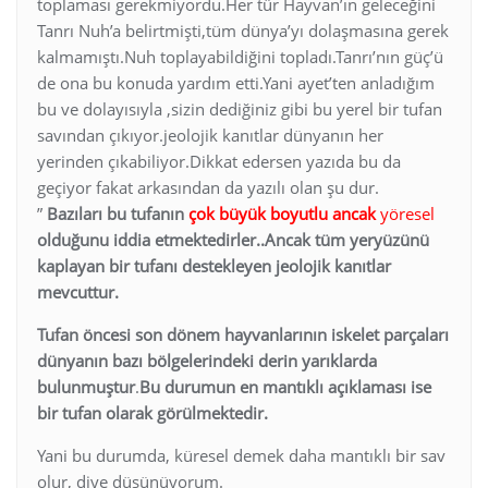
toplaması gerekmiyordu.Her tür Hayvan’ın geleceğini
Tanrı Nuh’a belirtmişti,tüm dünya’yı dolaşmasına gerek
kalmamıştı.Nuh toplayabildiğini topladı.Tanrı’nın güç’ü
de ona bu konuda yardım etti.Yani ayet’ten anladığım
bu ve dolayısıyla ,sizin dediğiniz gibi bu yerel bir tufan
savından çıkıyor.jeolojik kanıtlar dünyanın her
yerinden çıkabiliyor.Dikkat edersen yazıda bu da
geçiyor fakat arkasından da yazılı olan şu dur.
”
Bazıları bu tufanın
çok büyük boyutlu ancak
yöresel
olduğunu iddia etmektedirler..Ancak tüm yeryüzünü
kaplayan bir tufanı destekleyen jeolojik kanıtlar
mevcuttur.
Tufan öncesi son dönem hayvanlarının
iskelet parçaları
dünyanın bazı bölgelerindeki derin yarıklarda
bulunmuştur
.
Bu durumun en mantıklı açıklaması ise
bir tufan olarak görülmektedir.
Yani bu durumda, küresel demek daha mantıklı bir sav
olur, diye düşünüyorum.