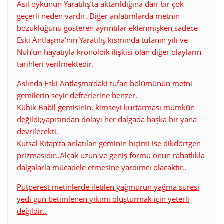
Asıl öykünün Yaratılış’ta aktarıldığına dair bir çok
geçerli neden vardır. Diğer anlatımlarda metnin
bozukluğunu gösteren ayrıntılar eklenmişken,sadece
Eski Antlaşma’nın Yaratılış kısmında tufanın yılı ve
Nuh’un hayatıyla kronoloik ilişkisi olan diğer olayların
tarihleri verilmektedir.
Aslında Eski Antlaşma’daki tufan bölümünün metni
gemilerin seyir defterlerine benzer.
Kübik Babil gemisinin, kimseyi kurtarması mümkün
değildi;yapısından dolayı her dalgada başka bir yana
devrilecekti.
Kutsal Kıtap’ta anlatılan geminin biçimi ise dikdörtgen
prizmasıdır..Alçak uzun ve geniş formu onun rahatlıkla
dalgalarla mücadele etmesine yardımcı olacaktır..
Putperest metinlerde iletilen yağmurun yağma süresi
yedi gün betimlenen yıkımı oluşturmak için yeterli
değildir..