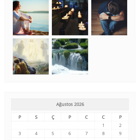
Ağustos 2026
P
S
Ç
P
C
C
P
1
2
3
4
5
6
7
8
9