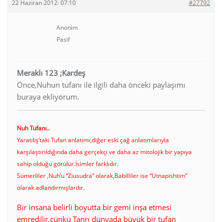
22 Haziran 2012: 07:10
#27792
Anonim
Pasif
Meraklı 123 ;Kardeş
Önce,Nuhun tufanı ile ilgili daha önceki paylaşımı
buraya ekliyorum.
Nuh Tufanı..
Yaratılış’taki Tufan anlatımı,diğer eski çağ anlatımlarıyla
karşılaştırıldığında daha gerçekçi ve daha az mitolojik bir yapıya
sahip olduğu görülür.İsimler farklıdır.
Sümerliler ,Nuh’u “Ziusudra” olarak,Babilliler ise “Utnapishtim”
olarak adlandırmışlardır.
Bir insana belirli boyutta bir gemi inşa etmesi
emredilir,çünkü Tanrı dünyada büyük bir tufan