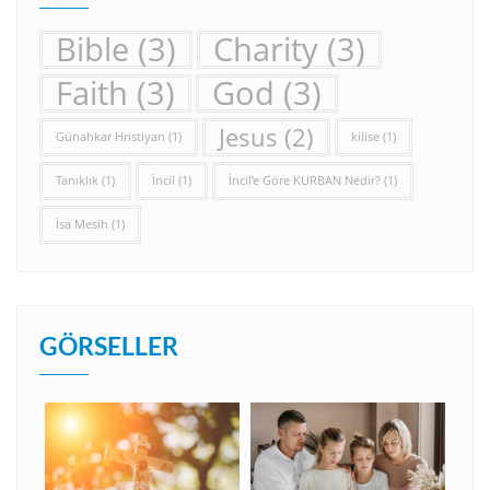
Bible
(3)
Charity
(3)
Faith
(3)
God
(3)
Jesus
(2)
Günahkar Hristiyan
(1)
kilise
(1)
Tanıklık
(1)
İncil
(1)
İncil’e Göre KURBAN Nedir?
(1)
İsa Mesih
(1)
GÖRSELLER