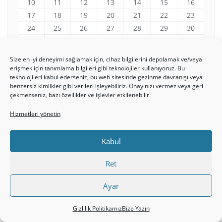
10
11
12
13
14
15
16
17
18
19
20
21
22
23
24
25
26
27
28
29
30
31
Size en iyi deneyimi sağlamak için, cihaz bilgilerini depolamak ve/veya
« Tem
erişmek için tanımlama bilgileri gibi teknolojiler kullanıyoruz. Bu
teknolojileri kabul ederseniz, bu web sitesinde gezinme davranışı veya
benzersiz kimlikler gibi verileri işleyebiliriz. Onayınızı vermez veya geri
çekmezseniz, bazı özellikler ve işlevler etkilenebilir.
VAHIY 2:4-5 NEREDEN
Hizmetleri yönetin
DÜŞTÜĞÜNÜ HATIRLA!
Kabul
Video
Ret
oynatıcı
Ayar
Gizlilik Politikamız
Bize Yazın