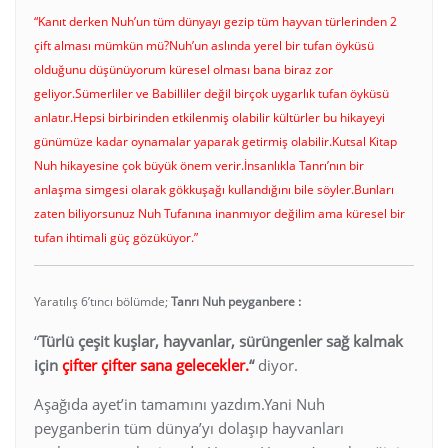
“Kanıt derken Nuh’un tüm dünyayı gezip tüm hayvan türlerinden 2
çift alması mümkün mü?Nuh’un aslında yerel bir tufan öyküsü
olduğunu düşünüyorum küresel olması bana biraz zor
geliyor.Sümerliler ve Babilliler değil birçok uygarlık tufan öyküsü
anlatır.Hepsi birbirinden etkilenmiş olabilir kültürler bu hikayeyi
günümüze kadar oynamalar yaparak getirmiş olabilir.Kutsal Kitap
Nuh hikayesine çok büyük önem verir.İnsanlıkla Tanrı’nın bir
anlaşma simgesi olarak gökkuşağı kullandığını bile söyler.Bunları
zaten biliyorsunuz Nuh Tufanına inanmıyor değilim ama küresel bir
tufan ihtimali güç gözüküyor.”
Yaratılış 6’tıncı bölümde;
Tanrı Nuh peyganbere :
“
Türlü çeşit kuşlar, hayvanlar, sürüngenler sağ kalmak
için
çifter çifter sana gelecekler.
“
diyor.
Aşağıda ayet’in tamamını yazdım.Yani Nuh
peyganberin tüm dünya’yı dolaşıp hayvanları