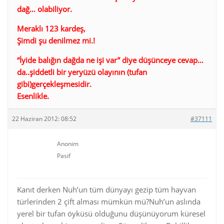
dağ… olabiliyor.
Meraklı 123 kardeş,
Şimdi şu denilmez mi.!
“İyide balığın dağda ne işi var” diye düşünceye cevap…
da..şiddetli bir yeryüzü olayının (tufan
gibi)gerçekleşmesidir.
Esenlikle.
22 Haziran 2012: 08:52
#37111
Anonim
Pasif
Kanıt derken Nuh’un tüm dünyayı gezip tüm hayvan
türlerinden 2 çift alması mümkün mü?Nuh’un aslında
yerel bir tufan öyküsü olduğunu düşünüyorum küresel