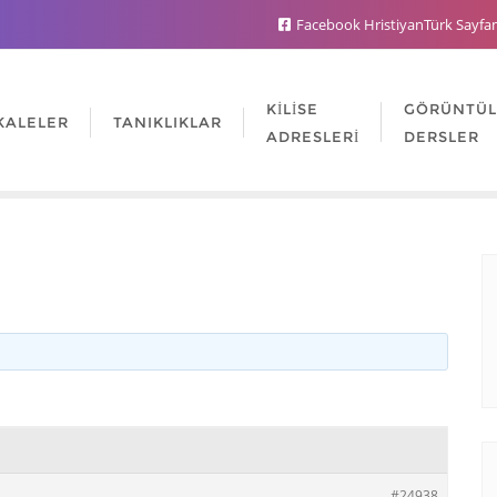
Facebook HristiyanTürk Sayfa
KILISE
GÖRÜNTÜ
KALELER
TANIKLIKLAR
ADRESLERI
DERSLER
ü
#24938