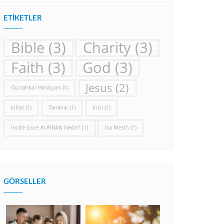
ETIKETLER
Bible
(3)
Charity
(3)
Faith
(3)
God
(3)
Jesus
(2)
Günahkar Hristiyan
(1)
kilise
(1)
Tanıklık
(1)
İncil
(1)
İncil’e Göre KURBAN Nedir?
(1)
İsa Mesih
(1)
GÖRSELLER