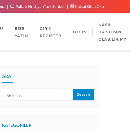
mız
Paltalk HristiyanTurk Sohbet
Kutsal Kitap Oku
NASIL
LÜ
BIZE
GIRIŞ –
LOGIN
HRISTIYAN
YAZIN
REGISTER
OLABILIRIM?
ARA
KATEGORILER