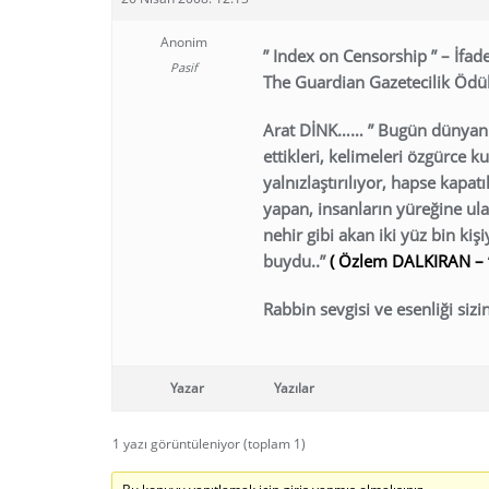
Anonim
” Index on Censorship ” – İfad
Pasif
The Guardian Gazetecilik Ödül
Arat DİNK…… ” Bugün dünyanın
ettikleri, kelimeleri özgürce k
yalnızlaştırılıyor, hapse kapa
yapan, insanların yüreğine ul
nehir gibi akan iki yüz bin k
buydu..”
( Özlem DALKIRAN – 
Rabbin sevgisi ve esenliği sizin
Yazar
Yazılar
1 yazı görüntüleniyor (toplam 1)