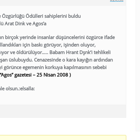
e Özgürlüğü Ödülleri sahiplerini buldu
ü Arat Dink ve Agos’a
 birçok yerinde insanlar düşüncelerini özgürce ifade
ullandıkları için baskı görüyor, işinden oluyor,
tılıyor ve öldürülüyor….. Babam Hrant Dşnk’i tehlikeli
aşan üslubuydu. Cenazesinde o kara kayığın ardından
işiyi görünce egemenin korkuya kapılmasının sebebi
“Agos”
gazetesi – 25 Nisan 2008 )
le olsun.:elsalla: