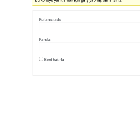
Bu konuyu yanıtlamak için giriş yapmış olmalısınız.
Kullanıcı adı:
Parola:
Beni hatırla