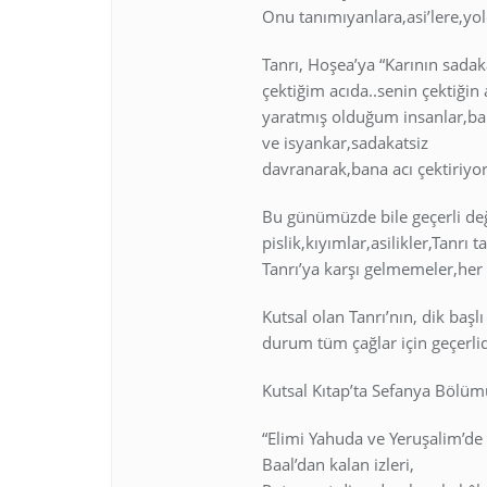
Onu tanımıyanlara,asi’lere,yold
Tanrı, Hoşea’ya “Karının sadak
çektiğim acıda..senin çektiğin 
yaratmış olduğum insanlar,bana
ve isyankar,sadakatsiz
davranarak,bana acı çektiriyor
Bu günümüzde bile geçerli deği
pislik,kıyımlar,asilikler,Tanrı 
Tanrı’ya karşı gelmemeler,her
Kutsal olan Tanrı’nın, dik başlı
durum tüm çağlar için geçerlid
Kutsal Kıtap’ta Sefanya Bölüm
“Elimi Yahuda ve Yeruşalim’de
Baal’dan kalan izleri,