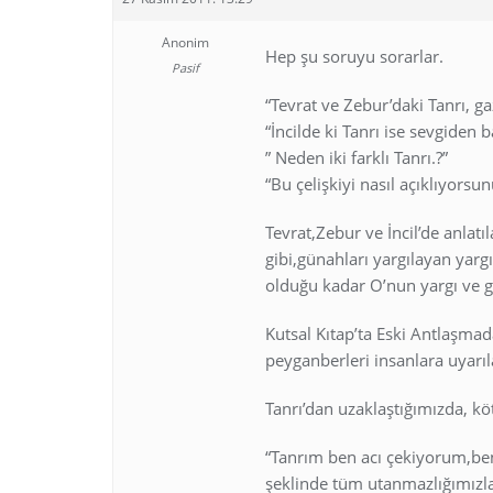
Anonim
Hep şu soruyu sorarlar.
Pasif
“Tevrat ve Zebur’daki Tanrı, ga
“İncilde ki Tanrı ise sevgiden b
” Neden iki farklı Tanrı.?”
“Bu çelişkiyi nasıl açıklıyorsun
Tevrat,Zebur ve İncil’de anlatı
gibi,günahları yargılayan yarg
olduğu kadar O’nun yargı ve g
Kutsal Kıtap’ta Eski Antlaşma
peyganberleri insanlara uyarıla
Tanrı’dan uzaklaştığımızda, kö
“Tanrım ben acı çekiyorum,ben
şeklinde tüm utanmazlığımızla,