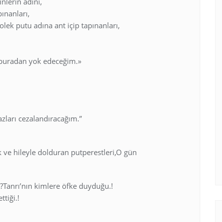
nlerin adını,
ınanları,
k putu adına ant içip tapınanları,
 buradan yok edeceğim.»
zları cezalandıracağım.”
ık ve hileyle dolduran putperestleri,O gün
9
i.?Tanrı’nın kimlere öfke duyduğu.!
tiği.!