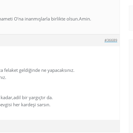
hameti O’na inanmışlarla birlikte olsun.Amin.
#36689
a felaket geldiğinde ne yapacaksınız.
nız.
kadar,adil bir yargıçtır da.
evgisi her kardeşi sarsın.