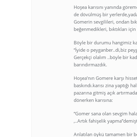
Hoşea karısını yanında göremey
de dövülmüş bir yerlerde,yada
Gomerin sevgilileri, ondan bık
beğenmedikleri, bıktıkları için
Böyle bir durumu hangimiz kald
“İyide o peyganber..di,biz peyg
Gerçekçi olalım ..böyle bir ka
barındırmazdık.
Hoşea’nın Gomere karşı hisset
baskındı.karısı zina yaptığı hal
pazarına gitmiş açık artırmada 
dönerken karısına:
“Gomer sana olan sevgim hala 
,..Artık fahişelik yapma”demişt
Anlatılan öykü tamamen bir be