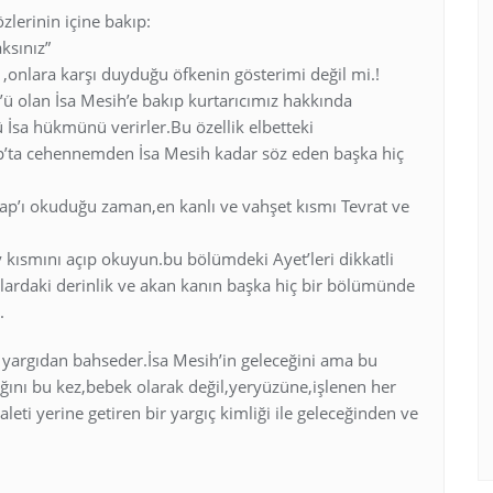
özlerinin içine bakıp:
ksınız”
,onlara karşı duyduğu öfkenin gösterimi değil mi.!
’ü olan İsa Mesih’e bakıp kurtarıcımız hakkında
 İsa hükmünü verirler.Bu özellik elbetteki
ap’ta cehennemden İsa Mesih kadar söz eden başka hiç
tap’ı okuduğu zaman,en kanlı ve vahşet kısmı Tevrat ve
y kısmını açıp okuyun.bu bölümdeki Ayet’leri dikkatli
ardaki derinlik ve akan kanın başka hiç bir bölümünde
.
sal yargıdan bahseder.İsa Mesih’in geleceğini ama bu
cağını bu kez,bebek olarak değil,yeryüzüne,işlenen her
aleti yerine getiren bir yargıç kimliği ile geleceğinden ve