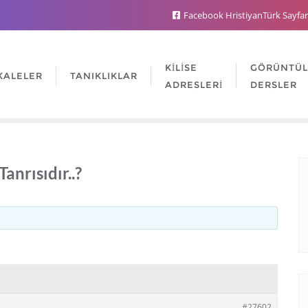
Facebook HristiyanTürk Sayfa
KILISE
GÖRÜNTÜ
KALELER
TANIKLIKLAR
ADRESLERI
DERSLER
anrısıdır..?
#27602