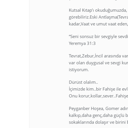
Kutsal Kıtap’ı okuduğumuzda, İs
görebiliriz.Eski Antlaşma(Tevr
kadar,Vaat ve umut vaat eden,se
“Seni sonsuz bir sevgiyle sevd
Yeremya 31:3
Tevrat,Zebur,İncil arasında var
var olan duygusal ve sevgi ku
istiyorum.
Dürüst olalım..
İçimizde kim..bir Fahişe ile evl
Onu korur,kollar,sever..Fahiş
Peyganber Hoşea, Gomer adınd
kalkıp,daha genç,daha güçlü b
sokaklarında dolaşır ve birini