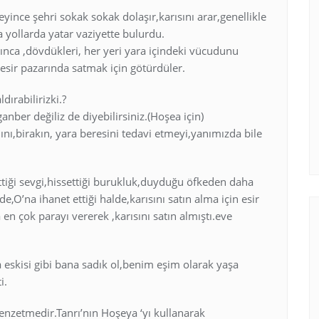
ince şehri sokak sokak dolaşır,karısını arar,genellikle
 yollarda yatar vaziyette bulurdu.
ınca ,dövdükleri, her yeri yara içindeki vücudunu
 esir pazarında satmak için götürdüler.
ırabilirizki.?
anber değiliz de diyebilirsiniz.(Hoşea için)
dını,birakın, yara beresini tedavi etmeyi,yanımızda bile
tiği sevgi,hissettiği burukluk,duyduğu öfkeden daha
de,O’na ihanet ettiği halde,karısını satın alma için esir
en çok parayı vererek ,karısını satın almıştı.eve
eskisi gibi bana sadık ol,benim eşim olarak yaşa
i.
nzetmedir.Tanrı’nın Hoşeya ‘yı kullanarak