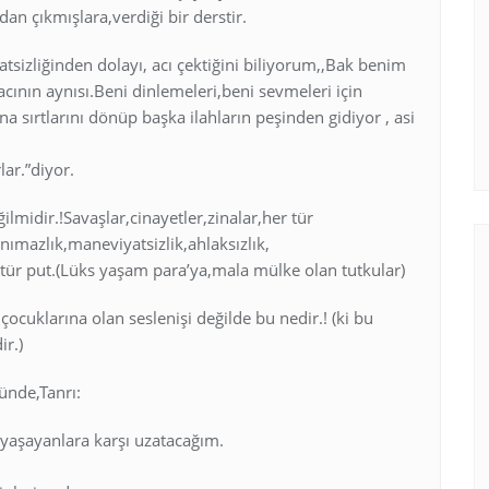
an çıkmışlara,verdiği bir derstir.
atsizliğinden dolayı, acı çektiğini biliyorum,,Bak benim
acının aynısı.Beni dinlemeleri,beni sevmeleri için
 sırtlarını dönüp başka ilahların peşinden gidiyor , asi
lar.”diyor.
lmidir.!Savaşlar,cinayetler,zinalar,her tür
tanımazlık,maneviyatsizlik,ahlaksızlık,
 tür put.(Lüks yaşam para’ya,mala mülke olan tutkular)
 çocuklarına olan seslenişi değilde bu nedir.! (ki bu
ir.)
ünde,Tanrı:
 yaşayanlara karşı uzatacağım.