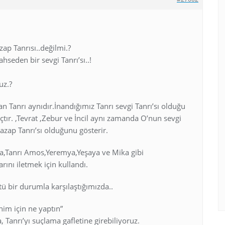
zap Tanrısı..değilmi.?
ahseden bir sevgi Tanrı’sı..!
uz.?
lan Tanrı aynıdır.İnandığımız Tanrı sevgi Tanrı’sı olduğu
ıçtır. ,Tevrat ,Zebur ve İncil aynı zamanda O’nun sevgi
azap Tanrı’sı olduğunu gösterir.
da,Tanrı Amos,Yeremya,Yeşaya ve Mika gibi
rını iletmek için kullandı.
tü bir durumla karşılaştığımızda..
im için ne yaptın”
 Tanrı’yı suçlama gafletine girebiliyoruz.