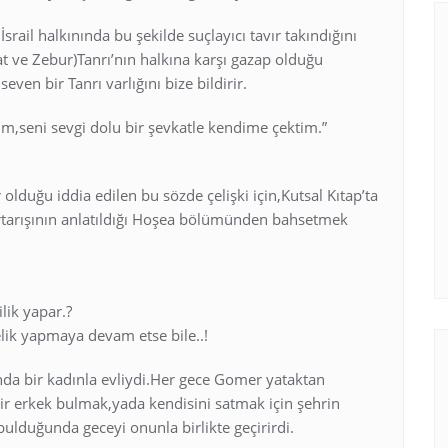
rail halkınında bu şekilde suçlayıcı tavır takındığını
at ve Zebur)Tanrı’nın halkına karşı gazap olduğu
ven bir Tanrı varlığını bize bildirir.
im,seni sevgi dolu bir şevkatle kendime çektim.”
 olduğu iddia edilen bu sözde çelişki için,Kutsal Kıtap’ta
rtarışının anlatıldığı Hoşea bölümünden bahsetmek
ilik yapar.?
elik yapmaya devam etse bile..!
a bir kadınla evliydi.Her gece Gomer yataktan
ir erkek bulmak,yada kendisini satmak için şehrin
 bulduğunda geceyi onunla birlikte geçirirdi.