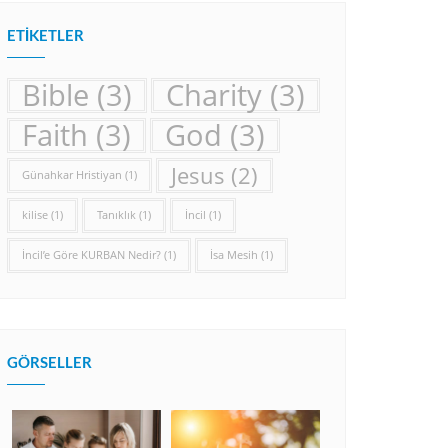
ETIKETLER
Bible
(3)
Charity
(3)
Faith
(3)
God
(3)
Jesus
(2)
Günahkar Hristiyan
(1)
kilise
(1)
Tanıklık
(1)
İncil
(1)
İncil’e Göre KURBAN Nedir?
(1)
İsa Mesih
(1)
GÖRSELLER