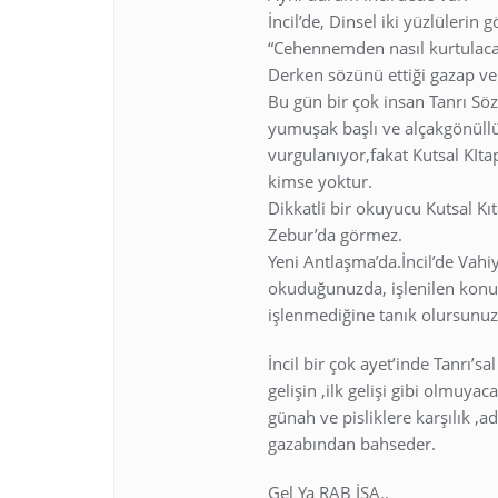
İncil’de, Dinsel iki yüzlülerin g
“Cehennemden nasıl kurtulaca
Derken sözünü ettiği gazap ve 
Bu gün bir çok insan Tanrı Söz
yumuşak başlı ve alçakgönüllü
vurgulanıyor,fakat Kutsal KIt
kimse yoktur.
Dikkatli bir okuyucu Kutsal Kı
Zebur’da görmez.
Yeni Antlaşma’da.İncil’de Vahi
okuduğunuzda, işlenilen konul
işlenmediğine tanık olursunuz
İncil bir çok ayet’inde Tanrı’
gelişin ,ilk gelişi gibi olmuya
günah ve pisliklere karşılık ,ad
gazabından bahseder.
Gel Ya RAB İSA..