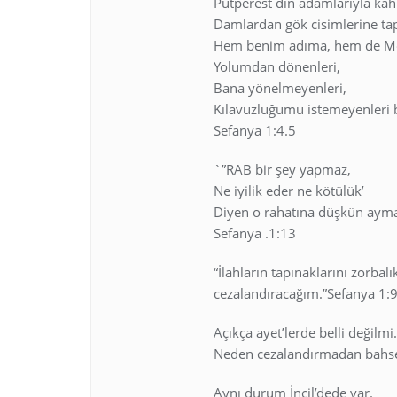
Putperest din adamlarıyla kâhi
Damlardan gök cisimlerine tap
Hem benim adıma, hem de Mole
Yolumdan dönenleri,
Bana yönelmeyenleri,
Kılavuzluğumu istemeyenleri
Sefanya 1:4.5
`”RAB bir şey yapmaz,
Ne iyilik eder ne kötülük’
Diyen o rahatına düşkün ayma
Sefanya .1:13
“İlahların tapınaklarını zorbal
cezalandıracağım.”Sefanya 1:
Açıkça ayet’lerde belli değilm
Neden cezalandırmadan bahset
Aynı durum İncil’dede var.