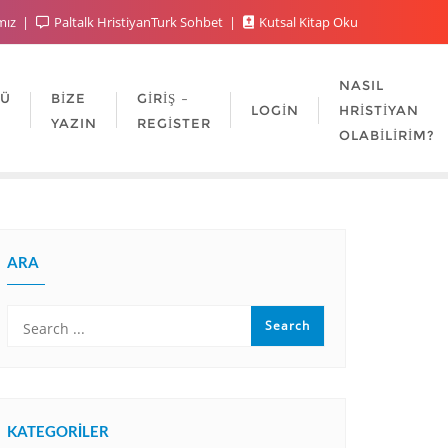
mız
Paltalk HristiyanTurk Sohbet
Kutsal Kitap Oku
NASIL
LÜ
BIZE
GIRIŞ –
LOGIN
HRISTIYAN
YAZIN
REGISTER
OLABILIRIM?
ARA
KATEGORILER