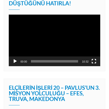
DÜŞTÜĞÜNÜ HATIRLA!
Video
oynatıcı
00:00
10:32
ELÇILERIN İŞLERI 20 – PAVLUS’UN 3.
MISYON YOLCULUĞU – EFES,
TRUVA, MAKEDONYA