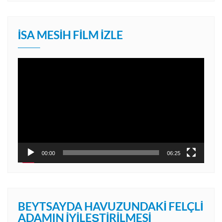
İSA MESIH FILM İZLE
Video
oynatıcı
00:00
06:25
BEYTSAYDA HAVUZUNDAKI FELÇLI
ADAMIN İYILEŞTIRILMESI