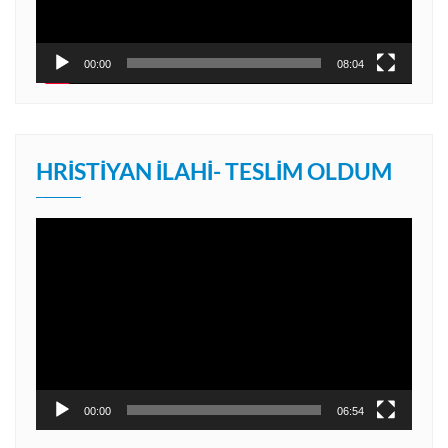
00:00
08:04
HRISTIYAN İLAHI- TESLIM OLDUM
Video
oynatıcı
00:00
06:54