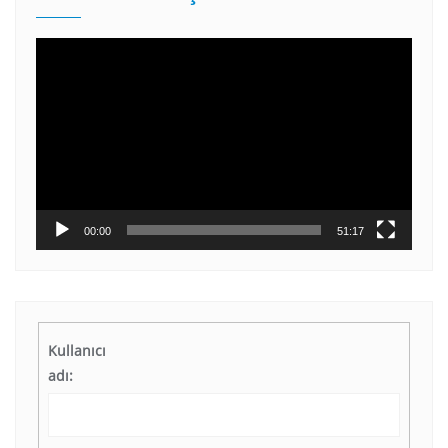
Video
oynatıcı
00:00
51:17
Kullanıcı
adı: