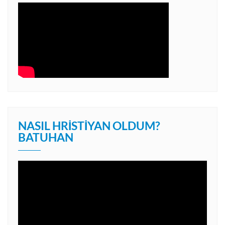
NASIL HRISTIYAN OLDUM?
BATUHAN
Video
oynatıcı