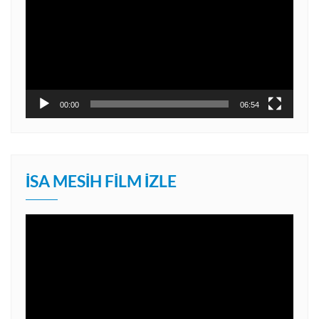
00:00
06:54
İSA MESIH FILM İZLE
Video
oynatıcı