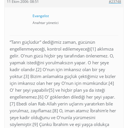
11 Ekim 2006: 08:51
#23748
Evangelist
Anahtar yönetici
“Tanrı güçlüdür” dediğimiz zaman, gücünün
engellenmeyeceği, kontrol edilemeyeceği[1] aklımıza
gelir. O’nun gücü hiçbir şey tarafından önlenemez. O,
yapmak istediğini yorulmaksızın yapar. O her şeye
kadir olandır.[2] O’nun için imkansız olan bir şey
yoktur.[3] Bizim anlamakta güçlük çektiğimiz ve bizler
için imkansız olan her şey O’nun için mümkündür.[4]
O’ her şeyi yapabilir[5] ve hiçbir plan ya da isteği
engellenemez.[6] O’ göklerden dilediği her şeyi yapar.
[7] Ebedi olan Rab Allah yerin uçlarını yaratırken bile
yorulmaz, zayıflamaz.[8] O, iman atamız İbrahim’e her
şeye kadir olduğunu ve O’nunla yürümesini
söylemiştir.[9] Çünkü İbrahim ve eşi yaşça oldukça