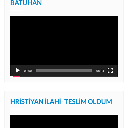
BATUHAN
Video
oynatıcı
00:00
08:04
HRISTIYAN İLAHI- TESLIM OLDUM
Video
oynatıcı