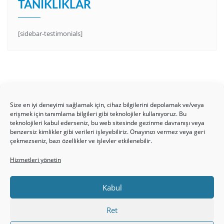
TANIKLIKLAR
[sidebar-testimonials]
Size en iyi deneyimi sağlamak için, cihaz bilgilerini depolamak ve/veya
erişmek için tanımlama bilgileri gibi teknolojiler kullanıyoruz. Bu
teknolojileri kabul ederseniz, bu web sitesinde gezinme davranışı veya
benzersiz kimlikler gibi verileri işleyebiliriz. Onayınızı vermez veya geri
HAKKIMIZDA
Üyelik Kuralları
Bize Yazın
çekmezseniz, bazı özellikler ve işlevler etkilenebilir.
Gizlilik Politikamız
İncil’den Dersler
Makaleler
Hizmetleri yönetin
Online Kutsal Kitap
Video Öğrencilik Dersleri
ABNSAT Türkiye – Canlı İzleyin
Kabul
Ahuva Hizmetleri YouTube Sayfası
Hesap aç
Üye Girişi
Kayıt
Register
Register
Ret
Paltalk Sohbet Odası
Üye Girişi