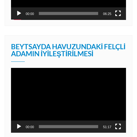
00:00
06:25
BEYTSAYDA HAVUZUNDAKI FELÇLI
ADAMIN İYILEŞTIRILMESI
Video
oynatıcı
00:00
51:17