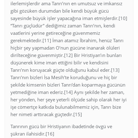
ilerlemişlerdir ama Tanrı’nın en umutsuz ve imkansız
gibi gözüken durumdan bile kendi büyük gücü
sayesinde büyük işler yapacağına iman etmişlerdir.[10]
“Tanrı güçlüdür” dediğimiz zaman Tanrı’nın, kendi
vaatlerini yerine getireceğine güvenmemiz
gerekmektedir.[11] İman atamız İbrahim, henüz Tanrı
hiçbir şey yapmadan O’nun gücüne inanarak ölüleri
dirilteceğine güvenmiştir.[12] Bir Hristiyan’ın bunları
düşünerek kime iman ettiğini bilir ve kendisini
Tanrı’nın koruyacak güçte olduğunu kabul eder.[13]
Tanrı’nın bizleri İsa Mesih’te koruduğunu ve hiç bir
şekilde kimsenin bizleri Tanrı’dan koparmaya gücünün
yetmediğine iman ederiz.[14] Aynı şekilde her zaman,
her yönden, her şeye yeterli ölçüde sahip olarak her iyi
işe cömertçe katkıda bulunabilmemiz için, Tanrı bize
her nimeti arttıracak güçtedir.[15]
Tanrının gücü bir Hristiyanın ibadetinde övgü ve
şükran ilahisidir.[16]