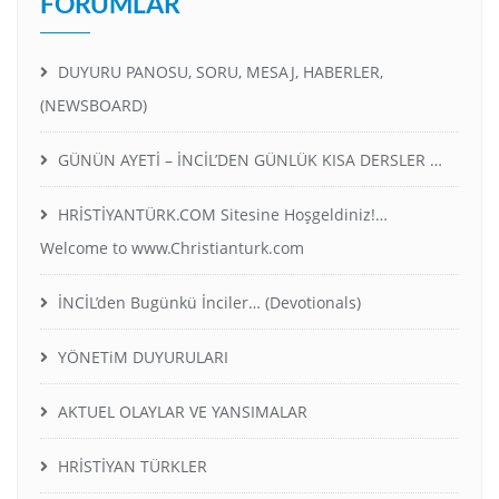
FORUMLAR
DUYURU PANOSU, SORU, MESAJ, HABERLER,
(NEWSBOARD)
GÜNÜN AYETİ – İNCİL’DEN GÜNLÜK KISA DERSLER …
HRİSTİYANTÜRK.COM Sitesine Hoşgeldiniz!…
Welcome to www.Christianturk.com
İNCİL’den Bugünkü İnciler… (Devotionals)
YÖNETiM DUYURULARI
AKTUEL OLAYLAR VE YANSIMALAR
HRİSTİYAN TÜRKLER