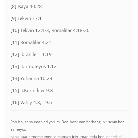
[8] İşaya 40:28
[9] Tekvin 17:1
[10] Tekvin 12:1-3, Romalılar 4:18-20
[11] Romalılar 4:21
[12] İbraniler 11:19
[13] II.Timoteyus 1:12
[14] Yuhanna 10:29
[15] II.Korintliler 9:8
[16] Vahiy 4:8; 19:6
Rab İsa, sana iman ediyorum. Beni korkutan herhangi bir şeyin beni
ezmeyip,
sana itaat etmeme engel olmaması için, imanımda beni destekle!