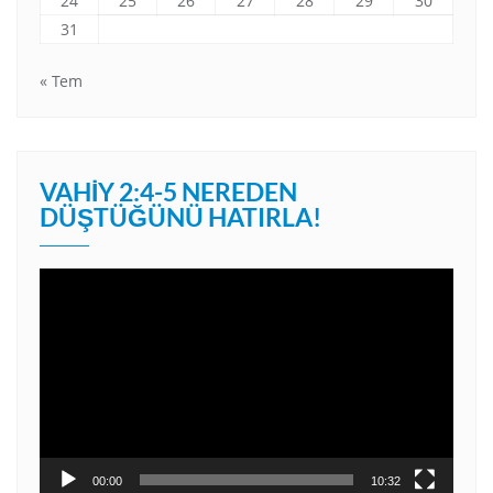
24
25
26
27
28
29
30
31
« Tem
VAHIY 2:4-5 NEREDEN
DÜŞTÜĞÜNÜ HATIRLA!
Video
oynatıcı
00:00
10:32