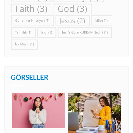
Faith
(3)
God
(3)
Jesus
(2)
Günahkar Hristiyan
(1)
kilise
(1)
Tanıklık
(1)
İncil
(1)
İncil’e Göre KURBAN Nedir?
(1)
İsa Mesih
(1)
GÖRSELLER