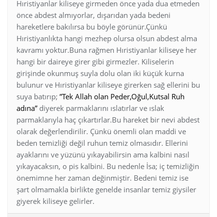
Hıristiyanlar kiliseye girmeden önce yada dua etmeden
önce abdest almıyorlar, dışarıdan yada bedeni
hareketlere bakılırsa bu böyle görünür.Çünkü
Hıristiyanlıkta hangi mezhep olursa olsun abdest alma
kavramı yoktur.Buna rağmen Hıristiyanlar kiliseye her
hangi bir daireye girer gibi girmezler. Kiliselerin
girişinde okunmuş suyla dolu olan iki küçük kurna
bulunur ve Hıristiyanlar kiliseye girerken sağ ellerini bu
suya batırıp;
”Tek Allah olan Peder,Oğul,Kutsal Ruh
adına”
diyerek parmaklarını ıslatırlar ve ıslak
parmaklarıyla haç çıkartırlar.Bu hareket bir nevi abdest
olarak değerlendirilir. Çünkü önemli olan maddi ve
beden temizliği değil ruhun temiz olmasıdır. Ellerini
ayaklarını ve yüzünü yıkayabilirsin ama kalbini nasıl
yıkayacaksın, o pis kalbini. Bu nedenle İsa; iç temizliğin
önemimne her zaman değinmiştir. Bedeni temiz ise
şart olmamakla birlikte genelde insanlar temiz giysiler
giyerek kiliseye gelirler.