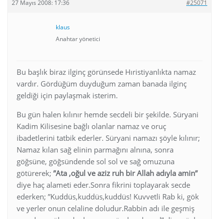
27 Mayıs 2008: 17:36
#25071
klaus
Anahtar yönetici
Bu başlık biraz ilginç görünsede Hıristiyanlıkta namaz
vardır. Gördüğüm duyduğum zaman banada ilginç
geldiği için paylaşmak isterim.
Bu gün halen kılınır hemde secdeli bir şekilde. Süryani
Kadim Kilisesine bağlı olanlar namaz ve oruç
ibadetlerini tatbik ederler. Süryani namazı şöyle kılınır;
Namaz kılan sağ elinin parmağını alnına, sonra
göğsüne, göğsündende sol sol ve sağ omuzuna
götürerek;
”Ata ,oğul ve aziz ruh bir Allah adıyla amin”
diye haç alameti eder.Sonra fikrini toplayarak secde
ederken; ”Kuddüs,kuddüs,kuddüs! Kuvvetli Rab ki, gök
ve yerler onun celaline doludur.Rabbin adı ile geşmiş