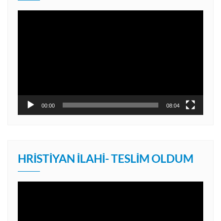
Video
oynatıcı
00:00
08:04
HRISTIYAN İLAHI- TESLIM OLDUM
Video
oynatıcı