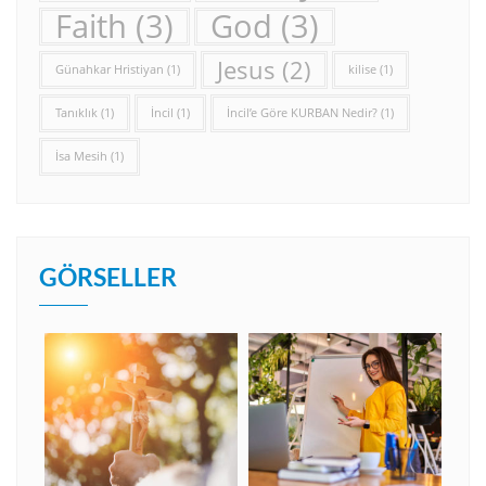
Faith
(3)
God
(3)
Jesus
(2)
Günahkar Hristiyan
(1)
kilise
(1)
Tanıklık
(1)
İncil
(1)
İncil’e Göre KURBAN Nedir?
(1)
İsa Mesih
(1)
GÖRSELLER