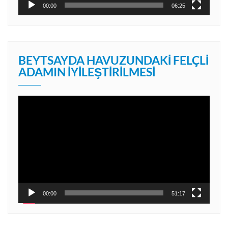
00:00
06:25
BEYTSAYDA HAVUZUNDAKI FELÇLI
ADAMIN İYILEŞTIRILMESI
Video
oynatıcı
00:00
51:17