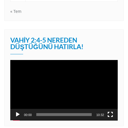
« Tem
VAHIY 2:4-5 NEREDEN
DÜŞTÜĞÜNÜ HATIRLA!
Video
oynatıcı
00:00
10:32