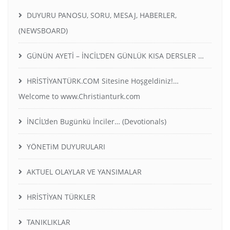
DUYURU PANOSU, SORU, MESAJ, HABERLER,
(NEWSBOARD)
GÜNÜN AYETİ – İNCİL’DEN GÜNLÜK KISA DERSLER …
HRİSTİYANTÜRK.COM Sitesine Hoşgeldiniz!…
Welcome to www.Christianturk.com
İNCİL’den Bugünkü İnciler… (Devotionals)
YÖNETiM DUYURULARI
AKTUEL OLAYLAR VE YANSIMALAR
HRİSTİYAN TÜRKLER
TANIKLIKLAR