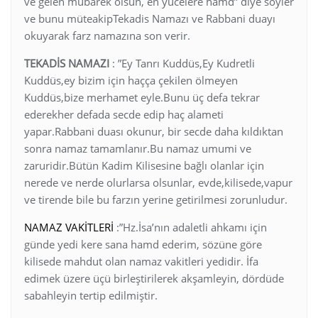
ve gelen mübarek olsun, en yücelere hamd” diye söyler
ve bunu müteakipTekadis Namazı ve Rabbani duayı
okuyarak farz namazına son verir.
TEKADİS NAMAZI
: ”Ey Tanrı Kuddüs,Ey Kudretli
Kuddüs,ey bizim için haçça çekilen ölmeyen
Kuddüs,bize merhamet eyle.Bunu üç defa tekrar
ederekher defada secde edip haç alameti
yapar.Rabbani duası okunur, bir secde daha kıldıktan
sonra namaz tamamlanır.Bu namaz umumi ve
zaruridir.Bütün Kadim Kilisesine bağlı olanlar için
nerede ve nerde olurlarsa olsunlar, evde,kilisede,vapur
ve tirende bile bu farzın yerine getirilmesi zorunludur.
NAMAZ VAKİTLERİ
:”Hz.İsa’nın adaletli ahkamı için
günde yedi kere sana hamd ederim, sözüne göre
kilisede mahdut olan namaz vakitleri yedidir. İfa
edimek üzere üçü birleştirilerek akşamleyin, dördüde
sabahleyin tertip edilmiştir.