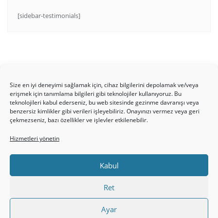
[sidebar-testimonials]
Size en iyi deneyimi sağlamak için, cihaz bilgilerini depolamak ve/veya
erişmek için tanımlama bilgileri gibi teknolojiler kullanıyoruz. Bu
teknolojileri kabul ederseniz, bu web sitesinde gezinme davranışı veya
benzersiz kimlikler gibi verileri işleyebiliriz. Onayınızı vermez veya geri
HAKKIMIZDA
Üyelik Kuralları
Bize Yazın
çekmezseniz, bazı özellikler ve işlevler etkilenebilir.
Gizlilik Politikamız
İncil’den Dersler
Makaleler
Hizmetleri yönetin
Online Kutsal Kitap
Video Öğrencilik Dersleri
ABNSAT Türkiye – Canlı İzleyin
Kabul
Ahuva Hizmetleri YouTube Sayfası
Hesap aç
Üye Girişi
Kayıt
Register
Register
Ret
Paltalk Sohbet Odası
Üye Girişi
Ayar
Copyright ©2026 hristiyanturk.com . All rights reserved.