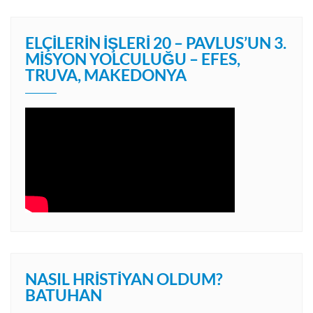
ELÇILERIN İŞLERI 20 – PAVLUS’UN 3.
MISYON YOLCULUĞU – EFES,
TRUVA, MAKEDONYA
NASIL HRISTIYAN OLDUM?
BATUHAN