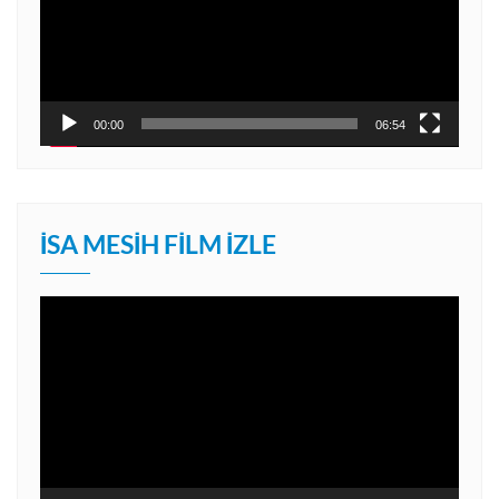
00:00
06:54
İSA MESIH FILM İZLE
Video
oynatıcı