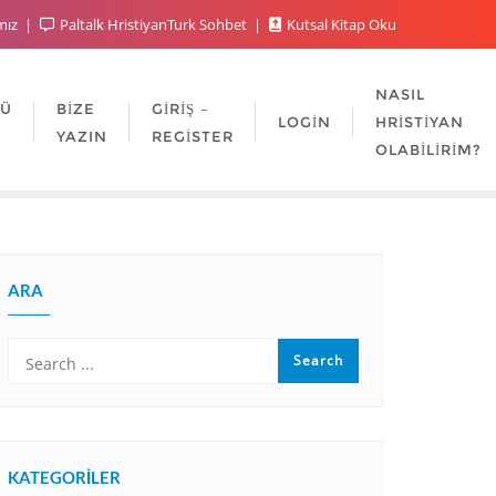
mız
Paltalk HristiyanTurk Sohbet
Kutsal Kitap Oku
NASIL
LÜ
BIZE
GIRIŞ –
LOGIN
HRISTIYAN
YAZIN
REGISTER
OLABILIRIM?
ARA
KATEGORILER