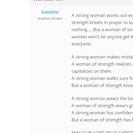
Evangelist
A strong woman works out ev
Anahtar yönetici
strength kneels in prayer to k
nothing…. But a woman of stre
woman won't let anyone get th
everyone.
A strong woman makes mistake
A woman of strength realizes 
capitalizes on them.
A strong woman walks sure f
But a woman of strength knows
A strong woman wears the loo
A woman of strength wears gr
A strong woman has confidence
But a woman of strength has f
MAY OUR LORD JESUS CHRIST