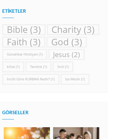
ETIKETLER
Bible
(3)
Charity
(3)
Faith
(3)
God
(3)
Jesus
(2)
Günahkar Hristiyan
(1)
kilise
(1)
Tanıklık
(1)
İncil
(1)
İncil’e Göre KURBAN Nedir?
(1)
İsa Mesih
(1)
GÖRSELLER