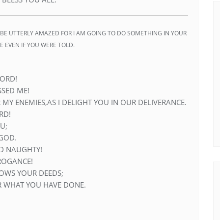
BE UTTERLY AMAZED FOR I AM GOING TO DO SOMETHING IN YOUR
 EVEN IF YOU WERE TOLD.
LORD!
SED ME!
MY ENEMIES,AS I DELIGHT YOU IN OUR DELIVERANCE.
RD!
U;
 GOD.
D NAUGHTY!
ROGANCE!
OWS YOUR DEEDS;
R WHAT YOU HAVE DONE.