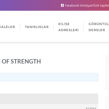
Facebook HristiyanTürk Sayfa
KILISE
GÖRÜNTÜ
KALELER
TANIKLIKLAR
ADRESLERI
DERSLER
OF STRENGTH
#23564