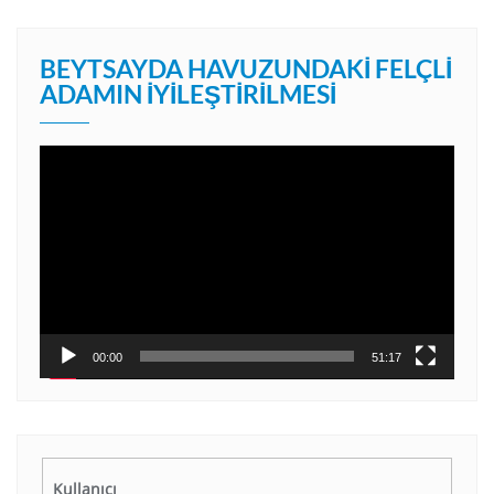
BEYTSAYDA HAVUZUNDAKI FELÇLI
ADAMIN İYILEŞTIRILMESI
Video
oynatıcı
00:00
51:17
Kullanıcı