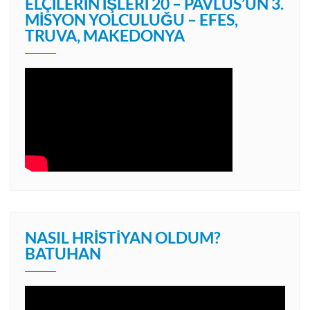
ELÇILERIN İŞLERI 20 – PAVLUS’UN 3.
MISYON YOLCULUĞU – EFES,
TRUVA, MAKEDONYA
NASIL HRISTIYAN OLDUM?
BATUHAN
Video