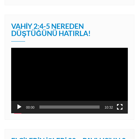
VAHIY 2:4-5 NEREDEN
DÜŞTÜĞÜNÜ HATIRLA!
Video
oynatıcı
00:00
10:32