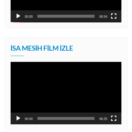
00:00
06:54
İSA MESIH FILM İZLE
Video
oynatıcı
00:00
06:25