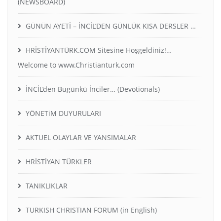
(NEWSBOARD)
GÜNÜN AYETİ – İNCİL’DEN GÜNLÜK KISA DERSLER …
HRİSTİYANTÜRK.COM Sitesine Hoşgeldiniz!…
Welcome to www.Christianturk.com
İNCİL’den Bugünkü İnciler… (Devotionals)
YÖNETiM DUYURULARI
AKTUEL OLAYLAR VE YANSIMALAR
HRİSTİYAN TÜRKLER
TANIKLIKLAR
TURKISH CHRISTIAN FORUM (in English)