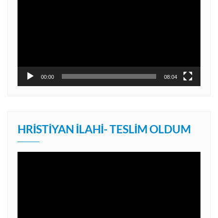
oynatıcı
00:00
08:04
HRISTIYAN İLAHI- TESLIM OLDUM
Video
oynatıcı