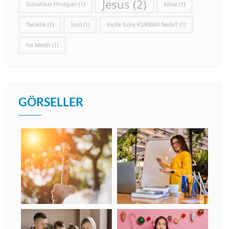
Jesus
(2)
Günahkar Hristiyan
(1)
kilise
(1)
Tanıklık
(1)
İncil
(1)
İncil’e Göre KURBAN Nedir?
(1)
İsa Mesih
(1)
GÖRSELLER