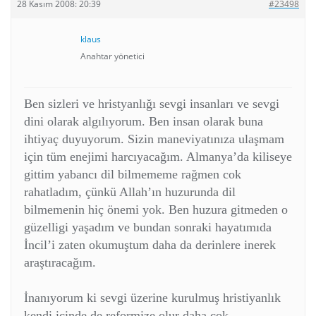
28 Kasım 2008: 20:39
#23498
klaus
Anahtar yönetici
Ben sizleri ve hristyanlığı sevgi insanları ve sevgi
dini olarak algılıyorum. Ben insan olarak buna
ihtiyaç duyuyorum. Sizin maneviyatınıza ulaşmam
için tüm enejimi harcıyacağım. Almanya’da kiliseye
gittim yabancı dil bilmememe rağmen cok
rahatladım, çünkü Allah’ın huzurunda dil
bilmemenin hiç önemi yok. Ben huzura gitmeden o
güzelligi yaşadım ve bundan sonraki hayatımıda
İncil’i zaten okumuştum daha da derinlere inerek
araştıracağım.
İnanıyorum ki sevgi üzerine kurulmuş hristiyanlık
kendi içinde de reformize olur daha çok