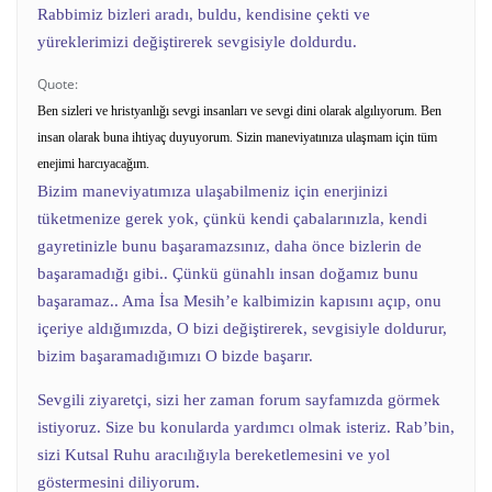
Rabbimiz bizleri aradı, buldu, kendisine çekti ve
yüreklerimizi değiştirerek sevgisiyle doldurdu.
Quote:
Ben sizleri ve hristyanlığı sevgi insanları ve sevgi dini olarak algılıyorum. Ben
insan olarak buna ihtiyaç duyuyorum. Sizin maneviyatınıza ulaşmam için tüm
enejimi harcıyacağım.
Bizim maneviyatımıza ulaşabilmeniz için enerjinizi
tüketmenize gerek yok, çünkü kendi çabalarınızla, kendi
gayretinizle bunu başaramazsınız, daha önce bizlerin de
başaramadığı gibi.. Çünkü günahlı insan doğamız bunu
başaramaz.. Ama İsa Mesih’e kalbimizin kapısını açıp, onu
içeriye aldığımızda, O bizi değiştirerek, sevgisiyle doldurur,
bizim başaramadığımızı O bizde başarır.
Sevgili ziyaretçi, sizi her zaman forum sayfamızda görmek
istiyoruz. Size bu konularda yardımcı olmak isteriz. Rab’bin,
sizi Kutsal Ruhu aracılığıyla bereketlemesini ve yol
göstermesini diliyorum.