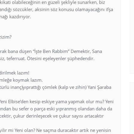
akikati olabileceğinin en güzeli şekliyle sunarken, biz
landığı sözcükler, aksinin söz konusu olamayacağını ifşa
nağı kazdırıyor.
zizim?
arak bana düşen “İşte Ben Rabbim” Demektir, Sana
siz, teferruat. Ötesini eşeleyenler şüphedendir.
irilmek lazım!
ömleğe koymak lazım.
türlü inanç)yıprattığı çömlek (kalp ve zihin) Yani Şaraba
a Yeni Elbise’den kesip eskiye yama yapmak olur mu? Yeni
ndan bu sefer o parça eski yıpranmış olandan daha da
ktir, çukur derinleşecek ve çukur sayısı artacaktır
yilir mi Yeni olan? Ne saçma duracaktır artık ne yenisin