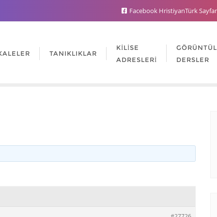
Facebook HristiyanTürk Sayfa
KILISE
GÖRÜNTÜ
KALELER
TANIKLIKLAR
ADRESLERI
DERSLER
#27726