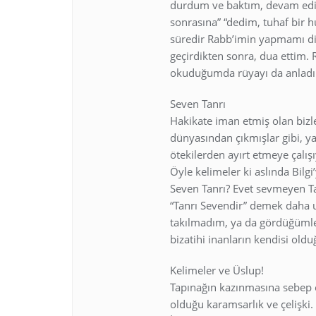
durdum ve baktım, devam ediy
sonrasına” “dedim, tuhaf bir 
süredir Rabb’imin yapmamı dil
geçirdikten sonra, dua ettim. 
okuduğumda rüyayı da anlad
Seven Tanrı
Hakikate iman etmiş olan bizl
dünyasından çıkmışlar gibi, ya
ötekilerden ayırt etmeye çalı
Öyle kelimeler ki aslında Bilg
Seven Tanrı? Evet sevmeyen Ta
“Tanrı Sevendir” demek daha 
takılmadım, ya da gördüğümle
bizatihi inanların kendisi ol
Kelimeler ve Üslup!
Tapınağın kazınmasına sebep ol
olduğu karamsarlık ve çelişki.