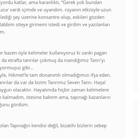
ordu katlar, ama karanlıktı, “Gerek yok bundan
huzur vardı içimde ve uyandım. rüyanın etkisiyle uzun
ediği şey üzerine konsantre olup, eskileri gözden
Rabbim siteye girmemi istedi ve girdim ve yazılanları
ım.
er bazen öyle kelimeler kullanıyoruz ki sanki pagan
 da etrafta tanrılar çokmuş da inandığımız Tanrı’yı
şıyormuşuz gibi…
i’yle, Hikmet’le tam donanımlı olmadığımızı ifşa eden.
nrılar da var da bizim Tanrımız Seven Tanrı. Haşa!
uygun olacaktır. Hayatımda hiçbir zaman kelimelere
 kalmadım, ötesine baktım ama, tapınağı kazanların
duğunu gördüm.
an Tapınağın kendisi değil, bizatihi bizlerin sebep