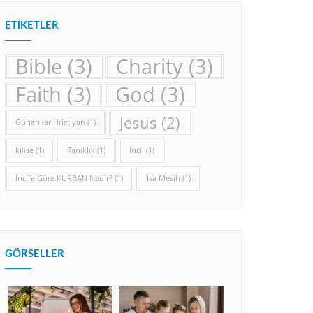
ETIKETLER
Bible
(3)
Charity
(3)
Faith
(3)
God
(3)
Jesus
(2)
Günahkar Hristiyan
(1)
kilise
(1)
Tanıklık
(1)
İncil
(1)
İncil’e Göre KURBAN Nedir?
(1)
İsa Mesih
(1)
GÖRSELLER