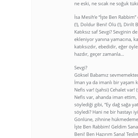
ne eski, ne sıcak ne soğuk tükü
İsa Mesih’e “İşte Ben Rabbim” 
(!), Doldur Beni! Ölü (!), Dirilt 
Katıksız saf Sevgi? Sevginin de
ekleniyor yanına yamacına, katı
katıksızdır, ebedidir, eğer öyl
hazdır, geçer zamanla…
Sevgi?
Göksel Babamız sevmemektedir
İman ya da imanlı bir yaşam ko
Nefis var! (şahsi) Cehalet var! 
Nefis var, ahanda iman ettim,
söylediği gibi, “Ey dağ sağa ya
söyledi? Hani ne bir hastayı 
Gönlüne, zihnine hükmedemey
İşte Ben Rabbim! Geldim Sana! 
Beni! Ben Hazırım Sana! Tesl