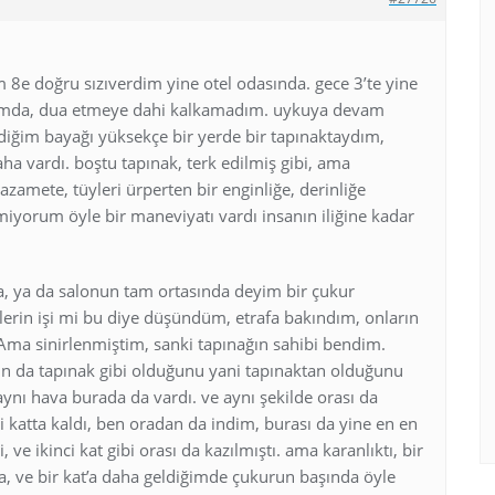
e doğru sızıverdim yine otel odasında. gece 3’te yine
ığımda, dua etmeye dahi kalkamadım. uykuya devam
diğim bayağı yüksekçe bir yerde bir tapınaktaydım,
a vardı. boştu tapınak, terk edilmiş gibi, ama
zamete, tüyleri ürperten bir enginliğe, derinliğe
ilmiyorum öyle bir maneviyatı vardı insanın iliğine kadar
, ya da salonun tam ortasında deyim bir çukur
cilerin işi mi bu diye düşündüm, etrafa bakındım, onların
. Ama sinirlenmiştim, sanki tapınağın sahibi bendim.
ın da tapınak gibi olduğunu yani tapınaktan olduğunu
 aynı hava burada da vardı. ve aynı şekilde orası da
ci katta kaldı, ben oradan da indim, burası da yine en en
, ve ikinci kat gibi orası da kazılmıştı. ama karanlıktı, bir
a, ve bir kat’a daha geldiğimde çukurun başında öyle