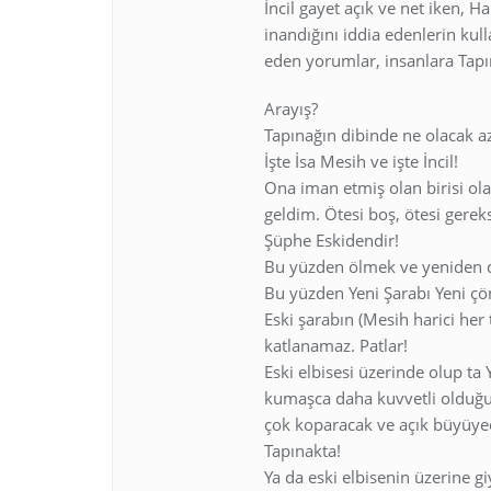
İncil gayet açık ve net iken, H
inandığını iddia edenlerin kul
eden yorumlar, insanlara Tapı
Arayış?
Tapınağın dibinde ne olacak a
İşte İsa Mesih ve işte İncil!
Ona iman etmiş olan birisi ol
geldim. Ötesi boş, ötesi gerek
Şüphe Eskidendir!
Bu yüzden ölmek ve yeniden d
Bu yüzden Yeni Şarabı Yeni ç
Eski şarabın (Mesih harici her 
katlanamaz. Patlar!
Eski elbisesi üzerinde olup t
kumaşca daha kuvvetli olduğu
çok koparacak ve açık büyüyece
Tapınakta!
Ya da eski elbisenin üzerine gi