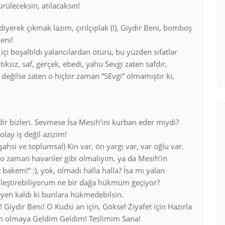
rüleceksin, atılacaksın!
diyerek çıkmak lazım, çırılçıplak (!), Giydir Beni, bomboş
Beni!
 içi boşaltıldı yalancılardan ötürü, bu yüzden sıfatlar
ksız, saf, gerçek, ebedi, yahu Sevgi zaten safdır,
e değilse zaten o hiçbir zaman “SEvgi” olmamıştır ki,
 bizleri. Sevmese İsa Mesih’ini kurban eder miydi?
lay iş değil azizim!
(şahsi ve toplumsal) Kin var, ön yargı var, var oğlu var.
 o zaman havariler gibi olmalıyım, ya da Mesih’in
t bakem!” :), yok, olmadı halla halla? İsa mı yalan
iyileştirebiliyorum ne bir dağa hükmüm geçiyor?
en kaldı ki bunlara hükmedebilsin.
Giydir Beni! O Kudsi an için, Göksel Ziyafet için Hazırla
im olmaya Geldim Geldim! Teslimim Sana!