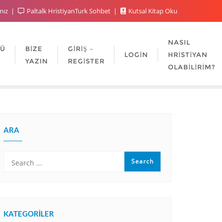
mız
Paltalk HristiyanTurk Sohbet
Kutsal Kitap Oku
NASIL
LÜ
BIZE
GIRIŞ –
LOGIN
HRISTIYAN
YAZIN
REGISTER
OLABILIRIM?
ARA
KATEGORILER