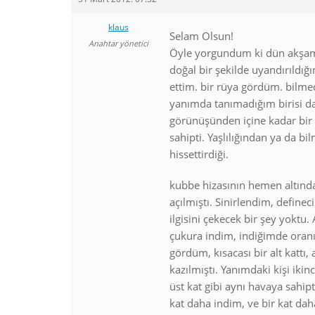
klaus
Selam Olsun!
Anahtar yönetici
Öyle yorgundum ki dün akşam 8
doğal bir şekilde uyandırıld
ettim. bir rüya gördüm. bilme
yanımda tanımadığım birisi dah
görünüşünden içine kadar bir a
sahipti. Yaşlılığından ya da b
hissettirdiği.
kubbe hizasının hemen altında
açılmıştı. Sinirlendim, define
ilgisini çekecek bir şey yoktu
çukura indim, indiğimde oran
gördüm, kısacası bir alt kattı,
kazılmıştı. Yanımdaki kişi ikin
üst kat gibi aynı havaya sahipti
kat daha indim, ve bir kat dah