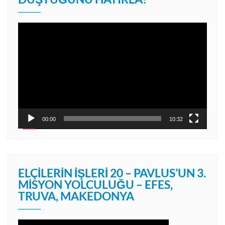
Video
oynatıcı
00:00
10:32
ELÇILERIN İŞLERI 20 – PAVLUS’UN 3.
MISYON YOLCULUĞU – EFES,
TRUVA, MAKEDONYA