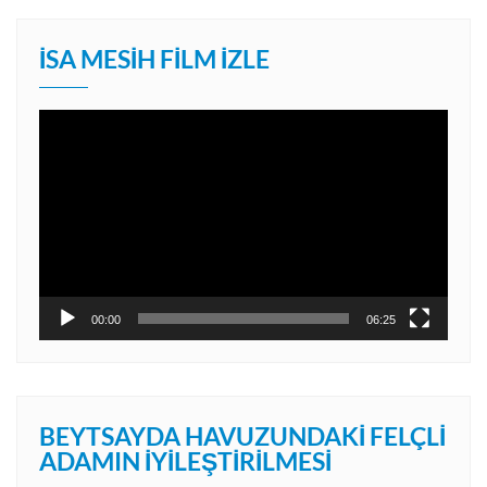
İSA MESIH FILM İZLE
Video
oynatıcı
00:00
06:25
BEYTSAYDA HAVUZUNDAKI FELÇLI
ADAMIN İYILEŞTIRILMESI