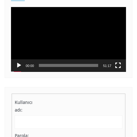
Video
oynatıcı
00:00
51:17
Kullanıcı
adı:
Parola: