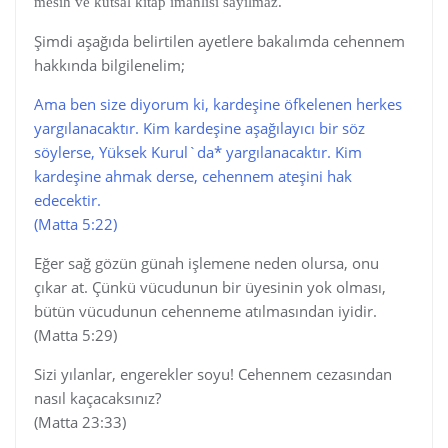
mesih ve kutsal kitap imanlısı sayılmaz.
Şimdi aşağıda belirtilen ayetlere bakalımda cehennem
hakkında bilgilenelim;
Ama ben size diyorum ki, kardeşine öfkelenen herkes
yargılanacaktır. Kim kardeşine aşağılayıcı bir söz
söylerse, Yüksek Kurul`da* yargılanacaktır. Kim
kardeşine ahmak derse, cehennem ateşini hak
edecektir.
(Matta 5:22)
Eğer sağ gözün günah işlemene neden olursa, onu
çıkar at. Çünkü vücudunun bir üyesinin yok olması,
bütün vücudunun cehenneme atılmasından iyidir.
(Matta 5:29)
Sizi yılanlar, engerekler soyu! Cehennem cezasından
nasıl kaçacaksınız?
(Matta 23:33)