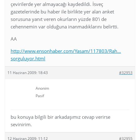
çevirilerde yer almayacağı kaydedildi. İsveç
gazetelerinde bu haber ile birlikte yer alan anket
sorusuna yanıt veren okurların yüzde 80’i de
cehennemin var olduğuna inanmadıklarını belirtti.
AA
http://www.ensonhaber.com/Yasam/117803/Rah…
sorguluyor.html
11 Haziran 2009: 18:43
#32953
Anonim
Pasif
bu konuya bilgili bir arkadaşımız cevap verirse
sevinirim.
12 Haziran 2009: 11:12
#32955