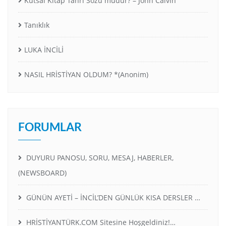
Kutsal Kitap Tanrı Sözü müdür? – John Calvin
Tanıklık
LUKA İNCİLİ
NASIL HRİSTİYAN OLDUM? *(Anonim)
FORUMLAR
DUYURU PANOSU, SORU, MESAJ, HABERLER,
(NEWSBOARD)
GÜNÜN AYETİ – İNCİL’DEN GÜNLÜK KISA DERSLER …
HRİSTİYANTÜRK.COM Sitesine Hoşgeldiniz!…