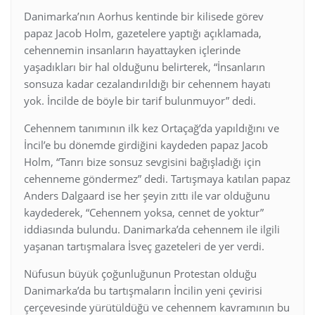
Danimarka’nın Aorhus kentinde bir kilisede görev
papaz Jacob Holm, gazetelere yaptığı açıklamada,
cehennemin insanların hayattayken içlerinde
yaşadıkları bir hal olduğunu belirterek, “İnsanların
sonsuza kadar cezalandırıldığı bir cehennem hayatı
yok. İncilde de böyle bir tarif bulunmuyor” dedi.
Cehennem tanımının ilk kez Ortaçağ’da yapıldığını ve
İncil’e bu dönemde girdiğini kaydeden papaz Jacob
Holm, “Tanrı bize sonsuz sevgisini bağışladığı için
cehenneme göndermez” dedi. Tartışmaya katılan papaz
Anders Dalgaard ise her şeyin zıttı ile var olduğunu
kaydederek, “Cehennem yoksa, cennet de yoktur”
iddiasında bulundu. Danimarka’da cehennem ile ilgili
yaşanan tartışmalara İsveç gazeteleri de yer verdi.
Nüfusun büyük çoğunluğunun Protestan olduğu
Danimarka’da bu tartışmaların İncilin yeni çevirisi
çerçevesinde yürütüldüğü ve cehennem kavramının bu