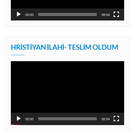
00:00
08:04
HRISTIYAN İLAHI- TESLIM OLDUM
Video
oynatıcı
00:00
06:54