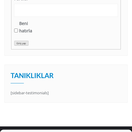
Beni
hatırla
Giriş yap
TANIKLIKLAR
[sidebar-testimonials]