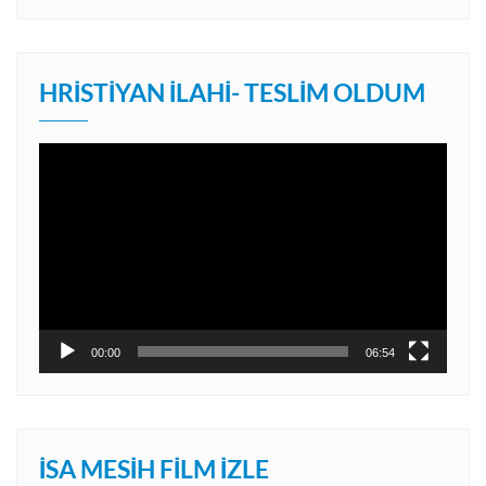
HRISTIYAN İLAHI- TESLIM OLDUM
Video
oynatıcı
00:00
06:54
İSA MESIH FILM İZLE