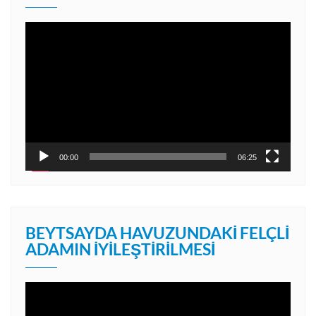
Video
oynatıcı
00:00
06:25
BEYTSAYDA HAVUZUNDAKI FELÇLI
ADAMIN İYILEŞTIRILMESI
Video
oynatıcı