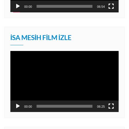
00:00
06:54
İSA MESIH FILM İZLE
Video
oynatıcı
00:00
06:25