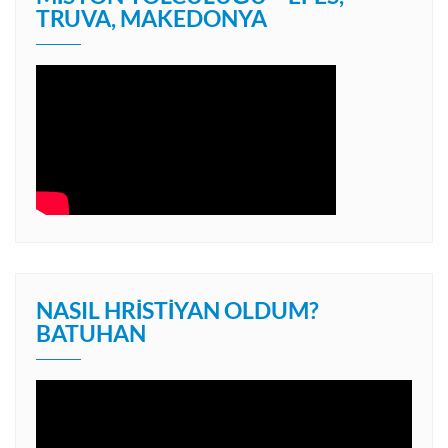
TRUVA, MAKEDONYA
NASIL HRISTIYAN OLDUM?
BATUHAN
Video
oynatıcı