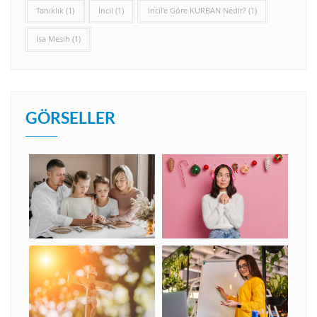
Tanıklık
(1)
İncil
(1)
İncil’e Göre KURBAN Nedir?
(1)
İsa Mesih
(1)
GÖRSELLER