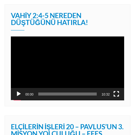
VAHIY 2:4-5 NEREDEN
DÜŞTÜĞÜNÜ HATIRLA!
Video
oynatıcı
00:00
10:32
ELÇILERIN İŞLERI 20 – PAVLUS’UN 3.
MISYON YOLCULUĞU – EFES,