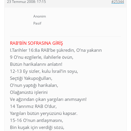
23 Temmuz 2008: 17:15
#25344
Anonim
Pasif
RAB’BİN SOFRASINA GİRİŞ
I.Tarihler 16:8a RAB’be şükredin, O’na yakarın
9 O’nu ezgilerle, ilahilerle övün,
Bütün harikalarını anlatın!
12-13 Ey sizler, kulu İsrail’in soyu,
Seçtiği Yakupoğulları,
O’nun yaptığı harikaları,
Olağanüstü işlerini
Ve ağzından çıkan yargıları anımsayın!
14 Tanrımız RAB O’dur,
Yargıları bütün yeryüzünü kapsar.
15-16 O’nun antlaşmasını,
Bin kuşak için verdiği sözü,