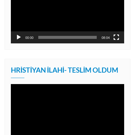
00:00
08:04
HRISTIYAN İLAHI- TESLIM OLDUM
Video
oynatıcı