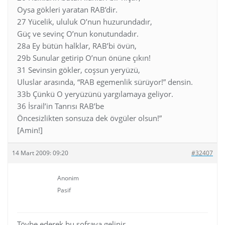
Oysa gökleri yaratan RAB’dir.
27 Yücelik, ululuk O’nun huzurundadır,
Güç ve sevinç O’nun konutundadır.
28a Ey bütün halklar, RAB’bi övün,
29b Sunular getirip O’nun önüne çıkın!
31 Sevinsin gökler, coşsun yeryüzü,
Uluslar arasında, “RAB egemenlik sürüyor!” densin.
33b Çünkü O yeryüzünü yargılamaya geliyor.
36 İsrail’in Tanrısı RAB’be
Öncesizlikten sonsuza dek övgüler olsun!”
[Amin!]
14 Mart 2009: 09:20
#32407
Anonim
Pasif
Tövbe ederek bu sofraya gelinir.