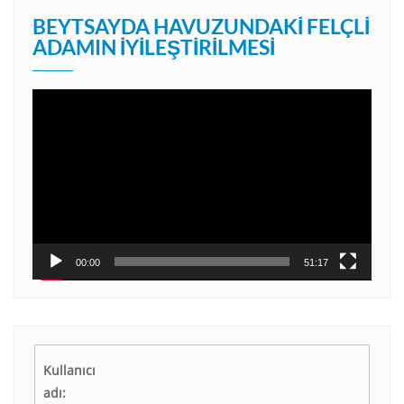
BEYTSAYDA HAVUZUNDAKI FELÇLI
ADAMIN İYILEŞTIRILMESI
Video
oynatıcı
00:00
51:17
Kullanıcı
adı: