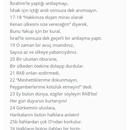
İbrahim’le yaptığı antlaşmayı,
İshak için içtiği andı sonsuza dek anımsayın.
17-18 “Hakkınıza düşen miras olarak
Kenan ülkesini size vereceğim” diyerek,
Bunu Yakup için bir kural,
İsrail’le sonsuza dek geçerli bir antlaşma yaptı.
19 O zaman bir avuç insandınız,
Sayıca az ve ülkeye yabancıydınız.
20 Bir ulustan öbürüne,
Bir ülkeden ötekine dolaşıp durdular.
21 RAB onları ezdirmedi,
22 “Meshettiklerime dokunmayın,
Peygamberlerime kötülük etmeyin!” dedi.
23 Ey bütün dünya, ezgiler söyleyin RAB’be!
Her gün duyurun kurtarışını!
24 Görkemini uluslara,
Harikalarını bütün halklara anlatın!
25b İlahlardan çok O’ndan korkulur.
26 Halkların bütün ilahları bir hiçtir,