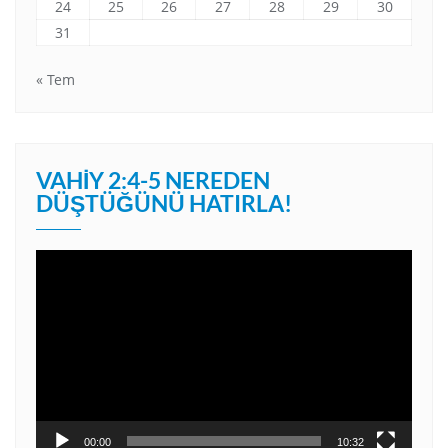
24
25
26
27
28
29
30
31
« Tem
VAHIY 2:4-5 NEREDEN
DÜŞTÜĞÜNÜ HATIRLA!
Video
oynatıcı
00:00
10:32