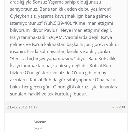
aracılığıyla Sonsuz Yaşama sahip olduğunuzu
sanıyorsunuz. Bana tanıklık eden de bu yazılardır!
Öyleyken siz, yaşama kavuşmak için bana gelmek
istemiyorsunuz” (Yuh.5:39-40). “Kime iman ettiğimi
biliyorum” diyor Pavlus. ‘Neye iman ettiğimi’ değil.
İsa’yı tanımaktadır YAŞAM. Vasıtalarda değil. İsa’ya
gelmek ve İsa’da kalmaktan başka hiçbir görevi yoktur
insanın. İsa’da kalmayanlar, kesilir ve atılır, çünkü
“Bensiz, hiçbirşey yapamazsınız” diyor Rab. Kutsallık,
İsa’yı tanımaktan başka birşey değildir. Kutsal Ruh
bizlere O’nu gösterir ve biz de O’nun gibi olmayı
arzularız. Kutsal Ruh da görevini yapar ve O’na baka
baka, her geçen gün, O’nun gibi oluruz. İşte, insanlara
sunulan ‘hakikî ve tek kurtuluş’ budur.
2 Eylül 2012: 11:17
#37200
Anonim
Pasif