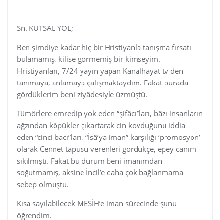
Sn. KUTSAL YOL;
Ben şimdiye kadar hiç bir Hristiyanla tanışma fırsatı
bulamamış, kilise görmemiş bir kimseyim.
Hristiyanları, 7/24 yayın yapan Kanalhayat tv den
tanımaya, anlamaya çalışmaktaydım. Fakat burada
gördüklerim beni ziyâdesiyle üzmüştü.
Tümörlere emredip yok eden “şifâcı”ları, bâzı insanların
ağzından köpükler çıkartarak cin kovduğunu iddia
eden “cinci bacı”ları, “İsâ’ya iman” karşılığı ‘promosyon’
olarak Cennet tapusu verenleri gördükçe, epey canım
sıkılmıştı. Fakat bu durum beni imanımdan
soğutmamış, aksine İncil’e daha çok bağlanmama
sebep olmuştu.
Kısa sayılabilecek MESİH’e iman sürecinde şunu
öğrendim.