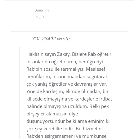
Anonim
Pasif
YOL 23492 wrote:
@KUTSAL
Haklısın sayın Zakay. Bizlere Rab öğretir.
İnsanlar da öğretir ama, her öğretiyi
Rab’bin sözü ile tartmalıyız. Maalesef
hemfikirim, insanı imandan soğutacak
çok yanlış öğretiler ve davranışlar var.
Yine de kardeşim, elimde olmadan, bir
kilisede olmayışına ve kardeşlerle irtibat
halinde olmayışına üzüldüm. Belki pek
birşeyler alamazsın diye
düşünüyorsundur belki ama eminim ki
çok şey verebilirsindir. Bu hizmetini
Rab’den esirgememeni ve mümkünse