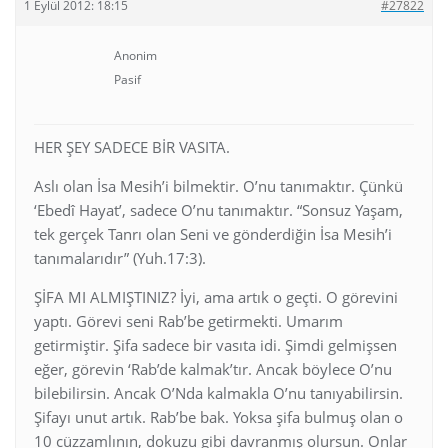
1 Eylül 2012: 18:15
#27822
Anonim
Pasif
HER ŞEY SADECE BİR VASITA.
Aslı olan İsa Mesih’i bilmektir. O’nu tanımaktır. Çünkü
‘Ebedî Hayat’, sadece O’nu tanımaktır. “Sonsuz Yaşam,
tek gerçek Tanrı olan Seni ve gönderdiğin İsa Mesih’i
tanımalarıdır” (Yuh.17:3).
ŞİFA MI ALMIŞTINIZ? İyi, ama artık o geçti. O görevini
yaptı. Görevi seni Rab’be getirmekti. Umarım
getirmiştir. Şifa sadece bir vasıta idi. Şimdi gelmişsen
eğer, görevin ‘Rab’de kalmak’tır. Ancak böylece O’nu
bilebilirsin. Ancak O’Nda kalmakla O’nu tanıyabilirsin.
Şifayı unut artık. Rab’be bak. Yoksa şifa bulmuş olan o
10 cüzzamlının, dokuzu gibi davranmış olursun. Onlar