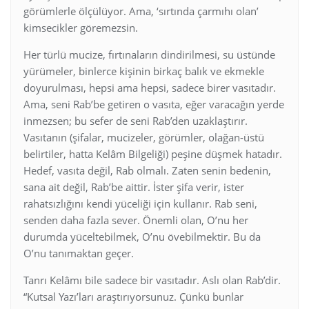
görümlerle ölçülüyor. Ama, ‘sırtında çarmıhı olan’
kimsecikler göremezsin.
Her türlü mucize, fırtınaların dindirilmesi, su üstünde
yürümeler, binlerce kişinin birkaç balık ve ekmekle
doyurulması, hepsi ama hepsi, sadece birer vasıtadır.
Ama, seni Rab’be getiren o vasıta, eğer varacağın yerde
inmezsen; bu sefer de seni Rab’den uzaklaştırır.
Vasıtanın (şifalar, mucizeler, görümler, olağan-üstü
belirtiler, hatta Kelâm Bilgeliği) peşine düşmek hatadır.
Hedef, vasıta değil, Rab olmalı. Zaten senin bedenin,
sana ait değil, Rab’be aittir. İster şifa verir, ister
rahatsızlığını kendi yüceliği için kullanır. Rab seni,
senden daha fazla sever. Önemli olan, O’nu her
durumda yüceltebilmek, O’nu övebilmektir. Bu da
O’nu tanımaktan geçer.
Tanrı Kelâmı bile sadece bir vasıtadır. Aslı olan Rab’dir.
“Kutsal Yazı’ları araştırıyorsunuz. Çünkü bunlar