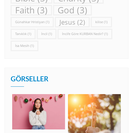
Faith
(3)
God
(3)
Jesus
(2)
Günahkar Hristiyan
(1)
kilise
(1)
Tanıklık
(1)
İncil
(1)
İncil’e Göre KURBAN Nedir?
(1)
İsa Mesih
(1)
GÖRSELLER