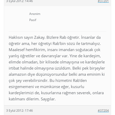
3 Eylül 2012: 14:46
#37201
Anonim
Pasif
Haklısın sayın Zakay. Bizlere Rab öğretir. İnsanlar da
öğretir ama, her öğretiyi Rab’bin sözü ile tartmalıyız.
Maalesef hemfikirim, insanı imandan soğutacak çok
yanlış öğretiler ve davranışlar var. Yine de kardeşim,
elimde olmadan, bir kilisede olmayışına ve kardeşlerle
irtibat halinde olmayışına üzüldüm. Belki pek birşeyler
alamazsın diye düşünüyorsundur belki ama eminim ki
çok şey verebilirsindir. Bu hizmetini Rab’den
esirgememeni ve mümkünse eğer, kusurlu
kardeşlerimizi de, kusurlarına rağmen severek, onlara
katılmanı dilerim. Saygılar.
3 Eylül 2012: 17:46
#37204