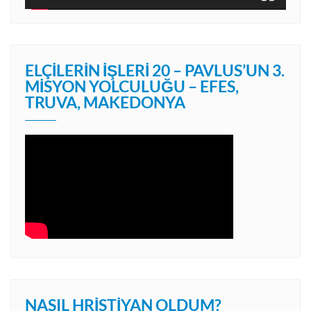
ELÇILERIN İŞLERI 20 – PAVLUS’UN 3.
MISYON YOLCULUĞU – EFES,
TRUVA, MAKEDONYA
NASIL HRISTIYAN OLDUM?