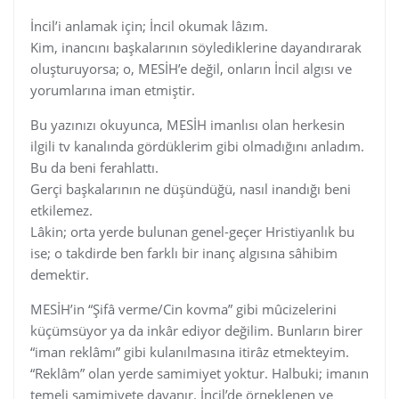
İncil’i anlamak için; İncil okumak lâzım.
Kim, inancını başkalarının söylediklerine dayandırarak
oluşturuyorsa; o, MESİH’e değil, onların İncil algısı ve
yorumlarına iman etmiştir.
Bu yazınızı okuyunca, MESİH imanlısı olan herkesin
ilgili tv kanalında gördüklerim gibi olmadığını anladım.
Bu da beni ferahlattı.
Gerçi başkalarının ne düşündüğü, nasıl inandığı beni
etkilemez.
Lâkin; orta yerde bulunan genel-geçer Hristiyanlık bu
ise; o takdirde ben farklı bir inanç algısına sâhibim
demektir.
MESİH’in “Şifâ verme/Cin kovma” gibi mûcizelerini
küçümsüyor ya da inkâr ediyor değilim. Bunların birer
“iman reklâmı” gibi kulanılmasına itirâz etmekteyim.
“Reklâm” olan yerde samimiyet yoktur. Halbuki; imanın
temeli samimiyete dayanır. İncil’de örneklenen ve