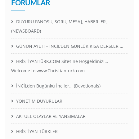
FORUMLAR
DUYURU PANOSU, SORU, MESAJ, HABERLER,
(NEWSBOARD)
GÜNÜN AYETİ – İNCİL’DEN GÜNLÜK KISA DERSLER …
HRİSTİYANTÜRK.COM Sitesine Hoşgeldiniz!…
Welcome to www.Christianturk.com
İNCİL’den Bugünkü İnciler… (Devotionals)
YÖNETiM DUYURULARI
AKTUEL OLAYLAR VE YANSIMALAR
HRİSTİYAN TÜRKLER