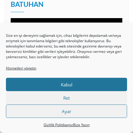
BATUHAN
Video
oynatıcı
Size en iyi deneyimi sağlamak için, cihaz bilgilerini depolamak ve/veya
erişmek için tanımlama bilgileri gibi teknolojiler kullanıyoruz. Bu
teknolojileri kabul ederseniz, bu web sitesinde gezinme davranışı veya
benzersiz kimlikler gibi verileri işleyebiliriz. Onayınızı vermez veya geri
çekmezseniz, bazı özellikler ve işlevler etkilenebilir.
Hizmetleri yönetin
00:00
08:04
Kabul
Ret
HRISTIYAN İLAHI- TESLIM OLDUM
Ayar
Video
Gizlilik Politikamız
Bize Yazın
oynatıcı