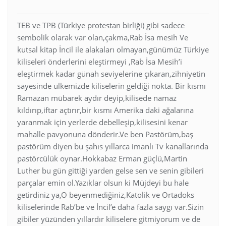
TEB ve TPB (Türkiye protestan birliği) gibi sadece
sembolik olarak var olan,çakma,Rab İsa mesih Ve
kutsal kitap İncil ile alakaları olmayan,günümüz Türkiye
kiliseleri önderlerini eleştirmeyi ,Rab İsa Mesih’i
eleştirmek kadar günah seviyelerine çıkaran,zihniyetin
sayesinde ülkemizde kiliselerin geldiği nokta. Bir kısmı
Ramazan mübarek aydır deyip,kilisede namaz
kıldırıp,iftar açtırır,bir kısmı Amerika daki ağalarına
yaranmak için yerlerde debelleşip,kilisesini kenar
mahalle pavyonuna dönderir.Ve ben Pastörüm,baş
pastörüm diyen bu şahıs yıllarca imanlı Tv kanallarında
pastörcülük oynar.Hokkabaz Erman güçlü,Martin
Luther bu gün gittiği yarden gelse sen ve senin gibileri
parçalar emin ol.Yazıklar olsun ki Müjdeyi bu hale
getirdiniz ya,O beyenmediğiniz,Katolik ve Ortadoks
kiliselerinde Rab’be ve İncil’e daha fazla saygı var.Sizin
gibiler yüzünden yıllardır kiliselere gitmiyorum ve de