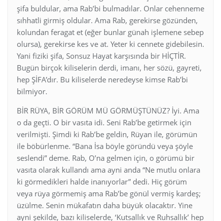
şifa buldular, ama Rab’bi bulmadılar. Onlar cehenneme
sıhhatli girmiş oldular. Ama Rab, gerekirse gözünden,
kolundan feragat et (eğer bunlar günah işlemene sebep
olursa), gerekirse kes ve at. Yeter ki cennete gidebilesin.
Yani fiziki şifa, Sonsuz Hayat karşısında bir HİÇTİR.
Bugün birçok kiliselerin derdi, imanı, her sözü, gayreti,
hep ŞİFA’dır. Bu kiliselerde neredeyse kimse Rab’bi
bilmiyor.
BİR RÜYA, BİR GÖRÜM MÜ GÖRMÜŞTÜNÜZ? İyi. Ama
o da geçti. O bir vasıta idi. Seni Rab’be getirmek için
verilmişti. Şimdi ki Rab’be geldin, Rüyan ile, görümün
ile böbürlenme. “Bana İsa böyle göründü veya şöyle
seslendi” deme. Rab, O’na gelmen için, o görümü bir
vasıta olarak kullandı ama ayni anda “Ne mutlu onlara
ki görmedikleri halde inanıyorlar” dedi. Hiç görüm
veya rüya görmemiş ama Rab’be gönül vermiş kardeş;
üzülme. Senin mükafatın daha büyük olacaktır. Yine
ayni şekilde, bazı kiliselerde, ‘Kutsallık ve Ruhsallık’ hep