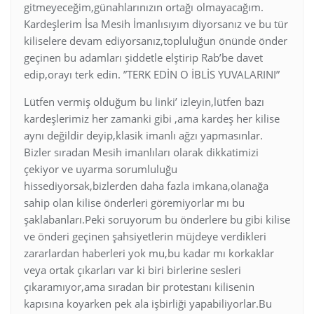
gitmeyeceğim,günahlarınızın ortağı olmayacağım.
Kardeşlerim İsa Mesih İmanlısıyım diyorsanız ve bu tür
kiliselere devam ediyorsanız,topluluğun önünde önder
geçinen bu adamları şiddetle elştirip Rab’be davet
edip,orayı terk edin. ”TERK EDİN O İBLİS YUVALARINI”
Lütfen vermiş olduğum bu linki’ izleyin,lütfen bazı
kardeşlerimiz her zamanki gibi ,ama kardeş her kilise
aynı değildir deyip,klasik imanlı ağzı yapmasınlar.
Bizler sıradan Mesih imanlıları olarak dikkatimizi
çekiyor ve uyarma sorumluluğu
hissediyorsak,bizlerden daha fazla imkana,olanağa
sahip olan kilise önderleri göremiyorlar mı bu
şaklabanları.Peki soruyorum bu önderlere bu gibi kilise
ve önderi geçinen şahsiyetlerin müjdeye verdikleri
zararlardan haberleri yok mu,bu kadar mı korkaklar
veya ortak çıkarları var ki biri birlerine sesleri
çıkaramıyor,ama sıradan bir protestanı kilisenin
kapısına koyarken pek ala işbirliği yapabiliyorlar.Bu