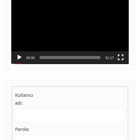
Video
oynatıcı
00:00
51:17
Kullanıcı
adı:
Parola: