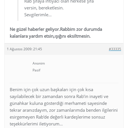
Rab şifaya ihtiyacı olan herkese şifa
versin, bereketlesin.
Sevgilerimle…
Ne güzel haberler geliyor.Rabbim zor durumda
kalanlara yardım etsin,ışığını eksiltmesin.
1 Ağustos 2009: 21:45
#33335
Anonim
Pasif
Benim için çok uzun başkaları için çok kısa
sayılabilecek bir zamandan sonra Rab’in inayeti ve
günahkar kuluna gösterdiği merhameti sayesinde
tekrar aranızdayım, zor zamanlarımda benden ilgilerini
esirgemeyen Rab’de değerli kardeşlerime sonsuz
teşekkürlerimi iletiyorum…