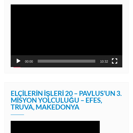
Video
oynatıcı
00:00
10:32
ELÇILERIN İŞLERI 20 – PAVLUS’UN 3.
MISYON YOLCULUĞU – EFES,
TRUVA, MAKEDONYA