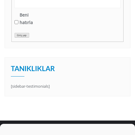
Beni
hatırla
Giriş yap
TANIKLIKLAR
[sidebar-testimonials]