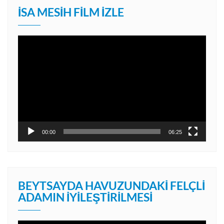
İSA MESIH FILM İZLE
Video
oynatıcı
00:00
06:25
BEYTSAYDA HAVUZUNDAKI FELÇLI
ADAMIN İYILEŞTIRILMESI