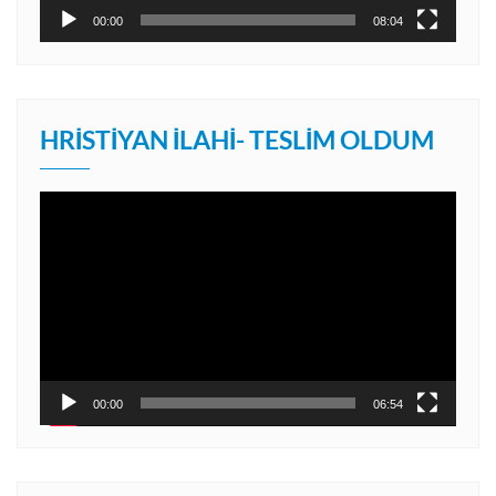
00:00
08:04
HRISTIYAN İLAHI- TESLIM OLDUM
Video
oynatıcı
00:00
06:54