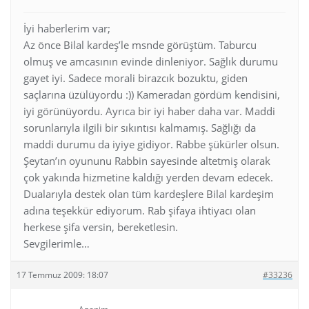
İyi haberlerim var;
Az önce Bilal kardeş’le msnde görüştüm. Taburcu
olmuş ve amcasının evinde dinleniyor. Sağlık durumu
gayet iyi. Sadece morali birazcık bozuktu, giden
saçlarına üzülüyordu :)) Kameradan gördüm kendisini,
iyi görünüyordu. Ayrıca bir iyi haber daha var. Maddi
sorunlarıyla ilgili bir sıkıntısı kalmamış. Sağlığı da
maddi durumu da iyiye gidiyor. Rabbe şükürler olsun.
Şeytan’ın oyununu Rabbin sayesinde altetmiş olarak
çok yakında hizmetine kaldığı yerden devam edecek.
Dualarıyla destek olan tüm kardeşlere Bilal kardeşim
adına teşekkür ediyorum. Rab şifaya ihtiyacı olan
herkese şifa versin, bereketlesin.
Sevgilerimle…
17 Temmuz 2009: 18:07
#33236