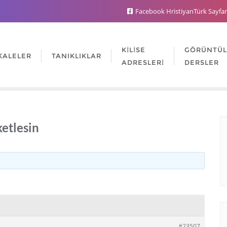
Facebook HristiyanTürk Sayfa
KILISE
GÖRÜNTÜ
KALELER
TANIKLIKLAR
ADRESLERI
DERSLER
etlesin
#23507