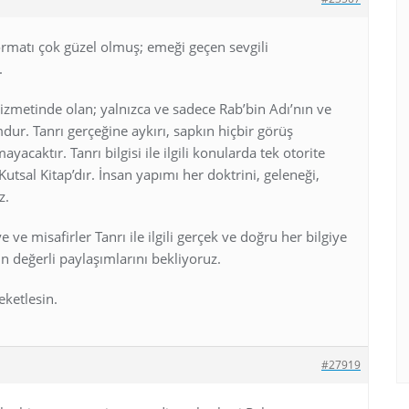
rmatı çok güzel olmuş; emeği geçen sevgili
.
izmetinde olan; yalnızca ve sadece Rab’bin Adı’nın ve
mdur. Tanrı gerçeğine aykırı, sapkın hiçbir görüş
caktır. Tanrı bilgisi ile ilgili konularda tek otorite
utsal Kitap’dır. İnsan yapımı her doktrini, geleneği,
z.
ve misafirler Tanrı ile ilgili gerçek ve doğru her bilgiye
rin değerli paylaşımlarını bekliyoruz.
ketlesin.
#27919